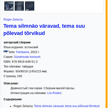
Roger Zelazny
Tema silmnäo väravad, tema suu
põlevad tõrvikud
авторский сборник
Язык издания:
эстонский
Tartu:
Fantaasia
,
2022
г.
Серия:
Sündmuste horisont
ISBN:
978-9916-648-51-3
Тип обложки:
твёрдая
Формат:
60x90/16
(145x215 мм)
Страниц:
240
Описание:
Девяностый том серии. Сборник малой прозы.
Иллюстрация на обложке:
Liis Roden
.
Содержание
:
Roger Zelazny.
Tema silmnäo väravad, tema suu põlevad tõrvikud