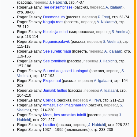
(рассказ,
перевод
J. Habicht
), стр. 4-37
Roger Zelazny.
Tee detsembrisse
(рассказ,
перевод
A. Igalaan
),
стр. 38-60
Roger Zelazny.
Deemonauto
(рассказ,
перевод
P. Frey
), стр. 61-74
Roger Zelazny.
Koguja roos
(повесть,
перевод
A. Nikkarev
), стр.
75-112
Roger Zelazny.
Koletis ja neitsi
(микрорассказ,
перевод
S. Veelma
),
стр. 113-114
Roger Zelazny.
Kogumispalavik
(рассказ,
перевод
S. Veelma
), стр.
115-118
Roger Zelazny.
See surelik mägi
(повесть,
перевод
A. Igalaan
), стр.
119-156
Roger Zelazny.
See tormihetk
(рассказ,
перевод
J. Habicht
), стр.
157-186
Roger Zelazny.
Suured aeglased kuningad
(рассказ,
перевод
S.
Veelma
), стр. 187-193
Roger Zelazny.
Eksponaat
(рассказ,
перевод
A. Igalaan
), стр. 194-
203
Roger Zelazny.
Jumalik hullus
(рассказ,
перевод
A. Igalaan
), стр.
204-210
Roger Zelazny.
Corrida
(рассказ,
перевод
P. Frey
), стр. 211-213
Roger Zelazny.
Armastus on imaginaararv
(рассказ,
перевод
S.
Veelma
), стр. 214-220
Roger Zelazny.
Mees, kes armastas faiolit
(рассказ,
перевод
J.
Habicht
), стр. 221-227
Roger Zelazny.
Lutsifer
(рассказ,
перевод
J. Habicht
), стр. 228-232
Roger Zelazny 1937 – 1995 (послесловие), стр. 233-238