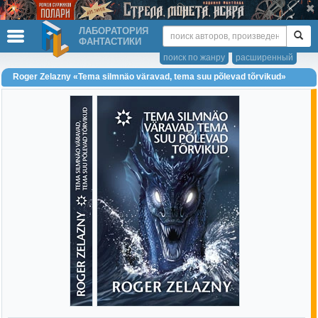
ЛАБОРАТОРИЯ
ФАНТАСТИКИ
поиск по жанру
расширенный
Roger Zelazny «Tema silmnäo väravad, tema suu põlevad tõrvikud»