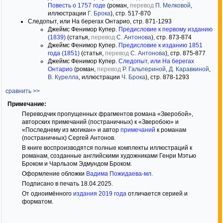
Повесть о 1757 годе
(роман,
перевод
П. Мелковой
,
иллюстрации
Г. Брока
), стр. 517-870
Следопыт, или На берегах Онтарио, стр. 871-1293
Джеймс Фенимор Купер.
Предисловие к первому изданию
(1839)
(статья,
перевод
С. Антонова
), стр. 873-874
Джеймс Фенимор Купер.
Предисловие к изданию 1851
года (1851)
(статья,
перевод
С. Антонова
), стр. 875-877
Джеймс Фенимор Купер.
Следопыт, или На берегах
Онтарио
(роман,
перевод
Р. Гальпериной
,
Д. Каравкиной
,
В. Курелла
, иллюстрации
Ч. Брока
), стр. 878-1293
сравнить >>
Примечание:
Переводчик пропущенных фрагментов романа «Зверобой»,
авторских примечаний (постраничных) к «Зверобою» и
«Последнему из могикан» и автор
примечаний
к романам
(постраничных) Сергей Антонов.
В книге воспроизводятся полные комплекты иллюстраций к
романам, созданные английскими художниками Генри Мэтью
Броком и Чарльзом Эдмундом Броком.
Оформление обложки
Вадима Пожидаева-мл.
Подписано в печать 18.04.2025.
От одноимённого
издания 2019 года
отличается серией и
форматом.