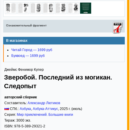
Ознакомительный фрагмент
В магазинах
Читай Город — 1699 руб
Буквоед — 1699 руб
Джеймс Фенимор Купер
Зверобой. Последний из могикан.
Следопыт
авторский сборник
Составитель:
Александр Лютиков
СПб.:
Азбука
,
Азбука-Аттикус
,
2025
г. (июль)
Серия:
Мир приключений. Большие книги
Тираж:
3000 экз.
ISBN:
978-5-389-29321-2