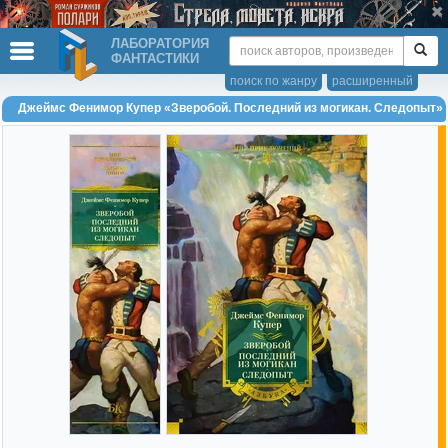
ЛАБОРАТОРИЯ
ФАНТАСТИКИ
поиск по жанру
расширенный
Джеймс Фенимор Купер «Зверобой. Последний из могикан. Следопыт»