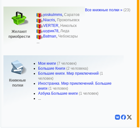
Все книжные полки »
(23)
yoskulmms
,
Саратов
Niacris
,
Прокопьевск
VERTER
,
Никольск
шурик78
,
Лида
Желают
Batman
,
Чебоксары
приобрести
...
Мои книги
(7 человек)
Большие Книги
(2 человека)
Большие книги. Мир приключений
(1
человек)
Книжные
Иностранка. Мир приключений. Большие
полки
книги
(1 человек)
Азбука Большие книги
(1 человек)
...