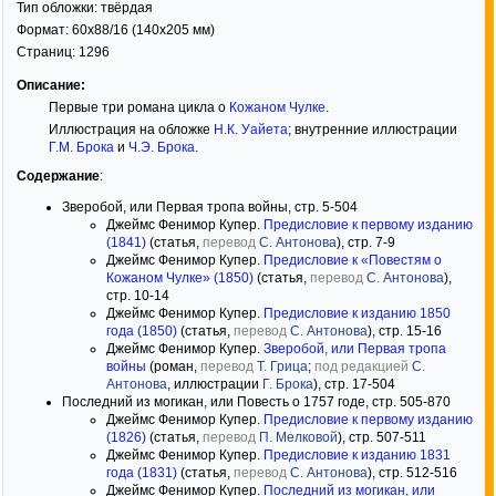
Тип обложки:
твёрдая
Формат:
60x88/16
(140x205 мм)
Страниц:
1296
Описание:
Первые три романа цикла о
Кожаном Чулке
.
Иллюстрация на обложке
Н.К. Уайета
; внутренние иллюстрации
Г.М. Брока
и
Ч.Э. Брока
.
Содержание
:
Зверобой, или Первая тропа войны, стр. 5-504
Джеймс Фенимор Купер.
Предисловие к первому изданию
(1841)
(статья,
перевод
С. Антонова
), стр. 7-9
Джеймс Фенимор Купер.
Предисловие к «Повестям о
Кожаном Чулке» (1850)
(статья,
перевод
С. Антонова
),
стр. 10-14
Джеймс Фенимор Купер.
Предисловие к изданию 1850
года (1850)
(статья,
перевод
С. Антонова
), стр. 15-16
Джеймс Фенимор Купер.
Зверобой, или Первая тропа
войны
(роман,
перевод
Т. Грица
;
под редакцией
С.
Антонова
, иллюстрации
Г. Брока
), стр. 17-504
Последний из могикан, или Повесть о 1757 годе, стр. 505-870
Джеймс Фенимор Купер.
Предисловие к первому изданию
(1826)
(статья,
перевод
П. Мелковой
), стр. 507-511
Джеймс Фенимор Купер.
Предисловие к изданию 1831
года (1831)
(статья,
перевод
С. Антонова
), стр. 512-516
Джеймс Фенимор Купер.
Последний из могикан, или