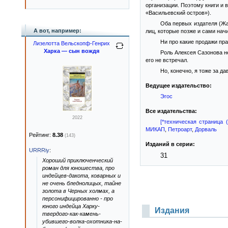
организации. Поэтому книги и
«Васильевский остров»).
Оба первых издателя (Жа
А вот, например:
лиц, которые позже и сами нач
Ни про какие продажи пр
Лизелотта Вельскопф-Генрих
Харка — сын вождя
Роль Алексея Сазонова не
его не встречал.
Но, конечно, я тоже за д
Ведущее издательство:
Эгос
Все издательства:
2022
[*техническая страница (
МИКАП
,
Петроарт
,
Дорваль
Рейтинг:
8.38
(143)
Изданий в серии:
URRRiy
:
31
Хороший приключенческий
роман для юношества, про
индейцев-дакота, коварных и
не очень бледнолицых, тайне
золота в Черных холмах, а
персонифицированно - про
юного индейца Харку-
Издания
твердого-как-камень-
убившего-волка-охотника-на-