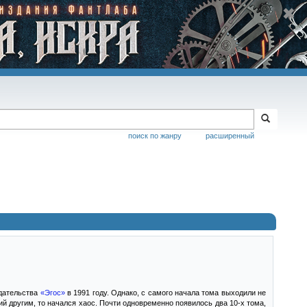
поиск по жанру
расширенный
здательства
«Эгос»
в 1991 году. Однако, с самого начала тома выходили не
ий другим, то начался хаос. Почти одновременно появилось два 10-х тома,