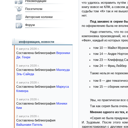
Рекомендации
что удалось исправить путём 
книгу вовсе не КЛФ, а совсем 
Посетители
судьбы том «К» так и не вышел
нет.
Авторские колонки
Под занавес в серии 
Форум
по оформлению была не вполн
Надо отметить, что по с
компоновка произведений, но 
«Фея», каждый из которых прек
информация, новости
том 10 — Майкл Мурко
6 августа 2026 г.
Составлена библиография
Вероники
том 14 — Андре Нортон
Дж. Генри
том 23 — Клиффорд С
5 августа 2026 г.
том 24 — Фриц Лейбер
Составлена библиография
Махмуда
Также нельзя не порекоме
Эль-Сайеда
том 8 — две тематическ
4 августа 2026 г.
Составлена библиография
Маркуса
том 15 — сборник ниче
Кливера
3 августа 2026 г.
Увы, но практически все
Составлена библиография
Моники
Так как серия была очень
Ким
Мнение одного из тех, 
2 августа 2026 г.
«Серия не была придуман
Составлена библиография
И. Зудовым. После этого ком
Вайшнави Патель
зарегистрировал с другими ко