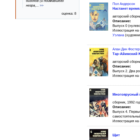
бизонов (и поймавшего
Пол Андерсон
негра,
...
>>
Настанет врем
оценка: 8
авторский сборни
Описание:
Выпуск 0 (нулев
Иллюстрация на 
Уэлана
(художник
Алан Дин Фостер
Тар-Айимский 
авторский сборни
Описание:
Выпуск 2. Два р
Иллюстрация на
Многоярусный м
сборник, 1992 го
Описание:
Выпуск 4. Первы
самостоятельный
Иллюстрация на
Щит