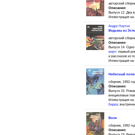
авторский сборни
Описание:
Выпуск 12. Два 
Иллюстрация на
Андре Нортон
Ведьмы из Эст
авторский сборни
Описание:
Выпуск 14. Одно
мир»
: первый ро
и рассказов из п
Иллюстрация на
Небесный полк
сборник, 1992 го
Описание:
Выпуск 15. Рома
внецикловые пов
Иллюстрация на 
Барра
; внутрен
Волк
сборник, 1992 го
Описание:
Выпуск 19. Внец