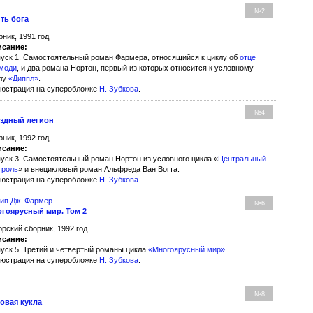
№2
ть бога
рник, 1991 год
сание:
уск 1. Самостоятельный роман Фармера, относящийся к циклу об
отце
моди
, и два романа Нортон, первый из которых относится к условному
лу
«Диппл»
.
юстрация на суперобложке
Н. Зубкова
.
№4
здный легион
рник, 1992 год
сание:
уск 3. Самостоятельный роман Нортон из условного цикла «
Центральный
троль
» и внецикловый роман Альфреда Ван Вогта.
юстрация на суперобложке
Н. Зубкова
.
ип Дж. Фармер
№6
гоярусный мир. Том 2
орский сборник, 1992 год
сание:
уск 5. Третий и четвёртый романы цикла
«Многоярусный мир»
.
юстрация на суперобложке
Н. Зубкова
.
№8
овая кукла