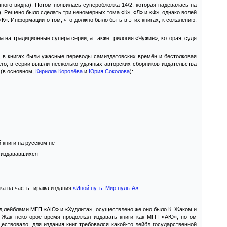
ного видна). Потом появилась суперобложка 14/2, которая надевалась на
). Решено было сделать три неномерных тома «К», «Л» и «Ф», однако волей
 «К». Информации о том, что должно было быть в этих книгах, к сожалению,
а на традиционные супера серии, а также трилогия «Чужие», которая, судя
о, в книгах были ужасные переводы самиздатовских времён и бестолковая
его, в серии вышли несколько удачных авторских сборников издательства
 (в основном,
Кирилла Королёва
и
Юрия Соколова
):
 книги на русском нет
е издававшихся
ка на часть тиража издания
«Иной путь. Мир нуль-А»
.
од лейблами МГП «АЮ» и «Худлита», осуществлено же оно было К. Жаком и
 Жак некоторое время продолжал издавать книги как МГП «АЮ», потом
ествовало, для издания книг требовался какой-то лейбл государственной