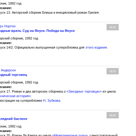
рник, 1992 год
сание:
уск 13. Авторский сборник Блиша и внецикловый роман Грилея.
рэ Нортон
№16
здные врата. Суд на Янусе. Победа на Янусе
орский сборник, 1992 год
сание:
уск 14/2. Официально выпущенная суперобложка для
этого издания
.
 Андерсон
№18
здный торговец
орский сборник, 1992 год
сание:
уск 17. Роман и два авторских сборника о
«Звездных торговцах»
из цикла
хническая история»
.
юстрация на суперобложке
Н. Зубкова
.
№20
ледний бастион
рник, 1992 год
сание:
уск 20. Роман Де Кампа из цикла
«Межпланетные туры»
, самостоятельный