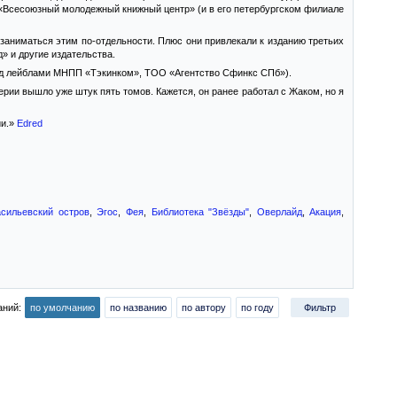
 «Всесоюзный молодежный книжный центр» (и в его петербургском филиале
 заниматься этим по-отдельности. Плюс они привлекали к изданию третьих
» и другие издательства.
(под лейблами МНПП «Тэкинком», ТОО «Агентство Сфинкс СПб»).
ерии вышло уже штук пять томов. Кажется, он ранее работал с Жаком, но я
ии.»
Edred
асильевский остров
,
Эгос
,
Фея
,
Библиотека "Звёзды"
,
Оверлайд
,
Акация
,
аний:
по умолчанию
по названию
по автору
по году
Фильтр