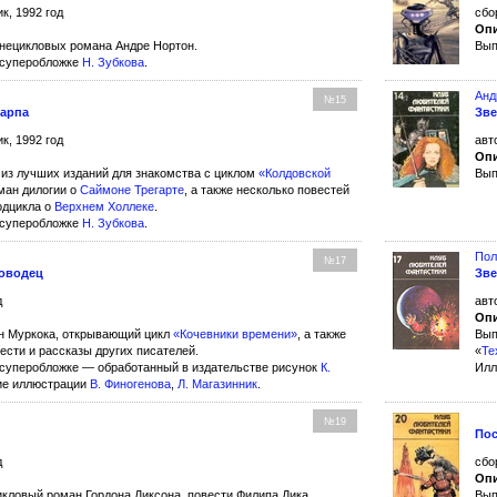
к, 1992 год
сбо
Опи
внецикловых романа Андре Нортон.
Вып
 суперобложке
Н. Зубкова
.
Анд
№15
карпа
Зве
к, 1992 год
авт
Опи
 из лучших изданий для знакомства с циклом
«Колдовской
Вып
ман дилогии о
Саймоне Трегарте
, а также несколько повестей
одцикла о
Верхнем Холлеке
.
 суперобложке
Н. Зубкова
.
Пол
№17
оводец
Зве
д
авт
Опи
н Муркока, открывающий цикл
«Кочевники времени»
, а также
Вып
ести и рассказы других писателей.
«
Те
суперобложке — обработанный в издательстве рисунок
К.
Илл
ние иллюстрации
В. Финогенова
,
Л. Магазинник
.
№19
Пос
д
сбо
Опи
икловый роман Гордона Диксона, повести Филипа Дика,
Вып