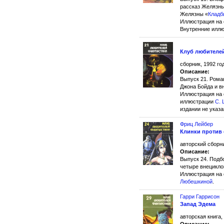
рассказ Желязны
Желязны «
Кладб
Иллюстрация на
Внутренние илл
Клуб любителе
сборник, 1992 го
Описание:
Выпуск 21. Рома
Джона Бойда и в
Иллюстрация на
иллюстрации
С. 
издании не указа
Фриц Лейбер
Клинки против
авторский сборни
Описание:
Выпуск 24. Подб
четыре внецикло
Иллюстрация на
Любешкиной
.
Гарри Гаррисон
Запад Эдема
авторская книга,