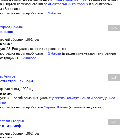
ан Нортон из условного цикла
«Центральный контроль»
и внецикловый
ан Браннера.
юстрация на суперобложке
Н. Зубкова
.
ффорд Саймак
№22
гильник
орский сборник, 1992 год
сание:
уск 23. Внецикловые произведения автора.
юстрация на суперобложке
Н. Зубкова
(в издании не указан); внутренние
юстрации
Н.Е. Иванова
.
ек Азимов
№24
оты Утренней Зари
орская книга, 1992 год
сание:
уск 28. Третий роман из цикла
«Детектив Элайджа Бейли и робот Дэниел
во»
.
юстрация на суперобложке
Сергея Шикина
(в издании не указан).
ерт Лин Асприн
№26
че - это миф
орский сборник, 1992 год