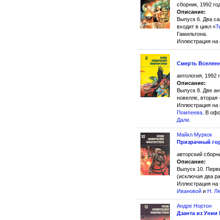
сборник, 1992 го
Описание:
Выпуск 6. Два с
входит в цикл «
Т
Гамильтона.
Иллюстрация на
Смерть Вселен
антология, 1992 
Описание:
Выпуск 8. Две а
новелле, вторая
Иллюстрация на
Помпеева
. В оф
Дали
.
Майкл Муркок
Призрачный го
авторский сборни
Описание:
Выпуск 10. Пер
(исключая два ра
Иллюстрация на
Ивановой
и
Н. Л
Андре Нортон
Дзанта из Унии