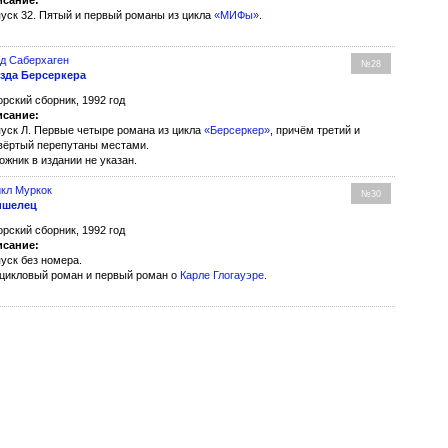
сание:
уск 32. Пятый и первый романы из цикла
«МИФы»
.
д Саберхаген
№28
зда Берсеркера
орский сборник, 1992 год
сание:
уск Л. Первые четыре романа из цикла
«Берсеркер»
, причём третий и
вёртый перепутаны местами.
ожник в издании не указан.
кл Муркок
№30
ишелец
орский сборник, 1992 год
сание:
уск без номера.
цикловый роман и первый роман о
Карле Глогауэре
.