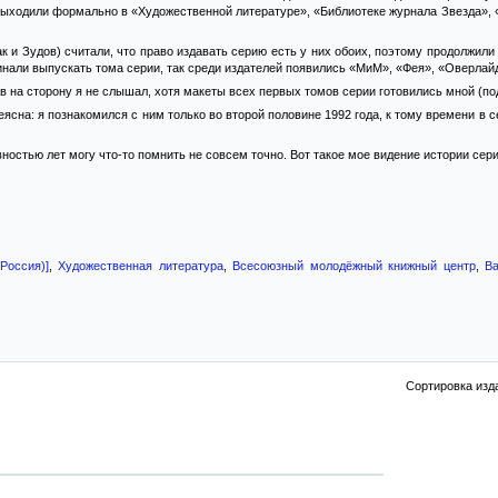
 выходили формально в «Художественной литературе», «Библиотеке журнала Звезда»,
к и Зудов) считали, что право издавать серию есть у них обоих, поэтому продолжили
инали выпускать тома серии, так среди издателей появились «МиМ», «Фея», «Оверлайд
ав на сторону я не слышал, хотя макеты всех первых томов серии готовились мной 
ясна: я познакомился с ним только во второй половине 1992 года, к тому времени в с
авностью лет могу что-то помнить не совсем точно. Вот такое мое видение истории сер
Россия)]
,
Художественная литература
,
Всесоюзный молодёжный книжный центр
,
В
Сортировка изд