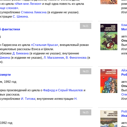
 из цикла
«Имя мне Легион»
и ещё одна повесть из цикла
ром
ище слонов»
.
ром
 суперобложке
Стивена Хикмэна
(в издании не указан).
Илл
юстрации
С. Шикина
.
Кли
№21
й фантастики
Мо
д
авт
Опи
н Гаррисона из цикла
«Стальная Крыса»
, внецикловый роман
Вып
нецикловые рассказы Вэнса и Шекли.
Илл
 обложке
Д. Бикмана
(в издании не указан); внутренние
илл
Шикина
(в издании не указан),
Л. Магазинник
,
В. Финогенова
(в
н).
Айз
№23
 смерти
Роб
к, 1992 год
авт
Опи
орка произведений из цикла о
Фафхрд и Серый Мышелов
и
Вып
вых рассказа.
Оли
 суперобложке
И. Титова
; внутренние иллюстрации
Н.
Илл
Роб
№25
Ина
 1992 год
авт