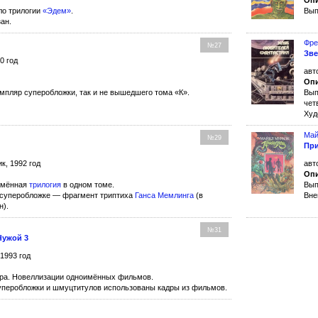
Опи
ло трилогии
«Эдем»
.
Вып
ан.
Фре
№27
Зве
0 год
авт
Опи
мпляр суперобложки, так и не вышедшего тома «К».
Вып
чет
Худ
Май
№29
Пр
к, 1992 год
авт
Опи
имённая
трилогия
в одном томе.
Вып
 суперобложке — фрагмент триптиха
Ганса Мемлинга
(в
Вне
н).
№31
Чужой 3
 1993 год
ра. Новеллизации одноимённых фильмов.
перобложки и шмуцтитулов использованы кадры из фильмов.