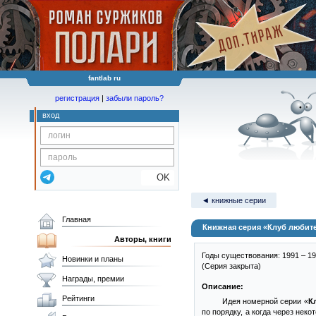
fantlab ru
регистрация
|
забыли пароль?
вход
OK
◄ книжные серии
Главная
Книжная серия «Клуб любит
Авторы, книги
Годы существования: 1991 – 1
Новинки и планы
(Серия закрыта)
Награды, премии
Описание:
Рейтинги
Идея номерной серии «
К
по порядку, а когда через нек