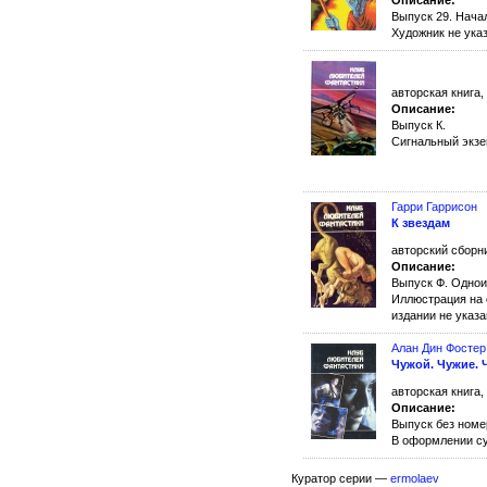
Описание:
Выпуск 29. Нача
Художник не указ
авторская книга, 
Описание:
Выпуск К.
Сигнальный экзе
Гарри Гаррисон
К звездам
авторский сборни
Описание:
Выпуск Ф. Одно
Иллюстрация на
издании не указа
Алан Дин Фостер
Чужой. Чужие. 
авторская книга,
Описание:
Выпуск без номе
В оформлении су
Куратор серии —
ermolaev