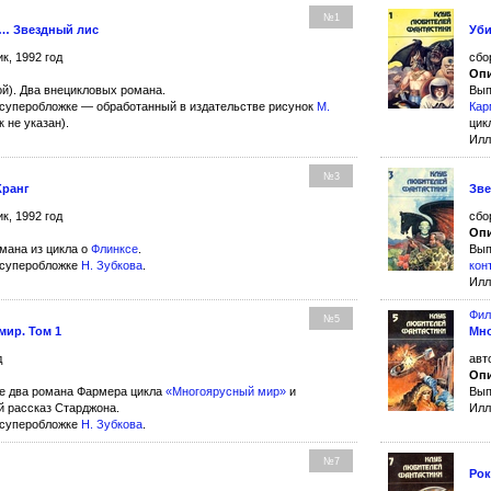
№1
я… Звездный лис
Уби
к, 1992 год
сбо
Опи
ой). Два внецикловых романа.
Вып
суперобложке — обработанный в издательстве рисунок
М.
Кар
 не указан).
цик
Илл
№3
Кранг
Зве
к, 1992 год
сбо
Опи
омана из цикла о
Флинксе
.
Вып
 суперобложке
Н. Зубкова
.
кон
Илл
Фил
№5
ир. Том 1
Мно
д
авт
Опи
е два романа Фармера цикла
«Многоярусный мир»
и
Вып
 рассказ Старджона.
Илл
 суперобложке
Н. Зубкова
.
№7
Рок