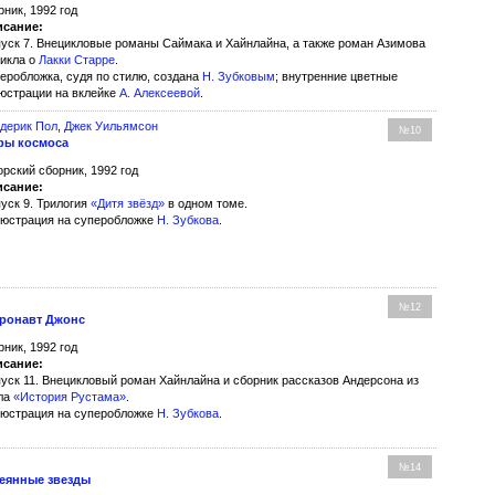
рник, 1992 год
сание:
уск 7. Внецикловые романы Саймака и Хайнлайна, а также роман Азимова
цикла о
Лакки Старре
.
еробложка, судя по стилю, создана
Н. Зубковым
; внутренние цветные
юстрации на вклейке
А. Алексеевой
.
дерик Пол
,
Джек Уильямсон
№10
фы космоса
орский сборник, 1992 год
сание:
уск 9. Трилогия
«Дитя звёзд»
в одном томе.
юстрация на суперобложке
Н. Зубкова
.
№12
ронавт Джонс
рник, 1992 год
сание:
уск 11. Внецикловый роман Хайнлайна и сборник рассказов Андерсона из
ла
«История Рустама»
.
юстрация на суперобложке
Н. Зубкова
.
№14
еянные звезды