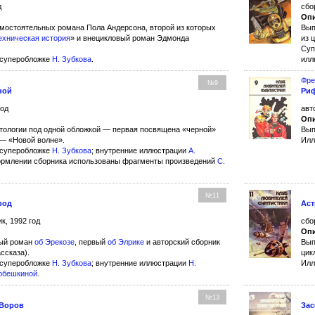
д
сбо
Опи
амостоятельных романа Пола Андерсона, второй из которых
Вып
ехническая история
» и внецикловый роман Эдмонда
из 
Суп
 суперобложке
Н. Зубкова
.
илл
Фре
№9
ной
Ри
год
авт
Опи
нтологии под одной обложкой — первая посвящена «черной»
Вып
 — «Новой волне».
Илл
 суперобложке
Н. Зубкова
; внутренние иллюстрации
А.
ормлении сборника использованы фрагменты произведений
С.
№11
род
Аст
к, 1992 год
сбо
Опи
вый роман
об Эрекозе
, первый
об Элрике
и авторский сборник
Вып
ссказа).
цик
 суперобложке
Н. Зубкова
; внутренние иллюстрации
Н.
Илл
юбешкиной
.
№13
 Воров
Зас