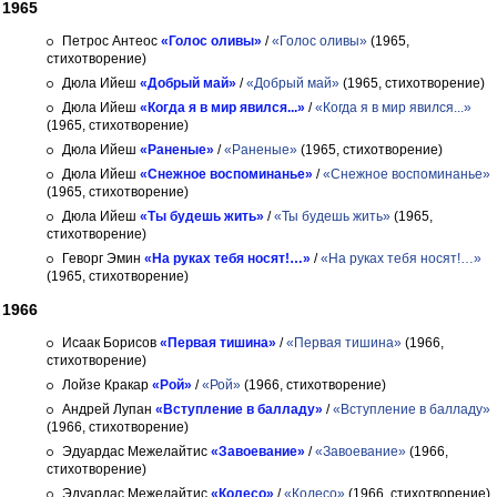
1965
Петрос Антеос
«Голос оливы»
/
«Голос оливы»
(1965,
стихотворение)
Дюла Ийеш
«Добрый май»
/
«Добрый май»
(1965, стихотворение)
Дюла Ийеш
«Когда я в мир явился...»
/
«Когда я в мир явился...»
(1965, стихотворение)
Дюла Ийеш
«Раненые»
/
«Раненые»
(1965, стихотворение)
Дюла Ийеш
«Снежное воспоминанье»
/
«Снежное воспоминанье»
(1965, стихотворение)
Дюла Ийеш
«Ты будешь жить»
/
«Ты будешь жить»
(1965,
стихотворение)
Геворг Эмин
«На руках тебя носят!…»
/
«На руках тебя носят!…»
(1965, стихотворение)
1966
Исаак Борисов
«Первая тишина»
/
«Первая тишина»
(1966,
стихотворение)
Лойзе Кракар
«Рой»
/
«Рой»
(1966, стихотворение)
Андрей Лупан
«Вступление в балладу»
/
«Вступление в балладу»
(1966, стихотворение)
Эдуардас Межелайтис
«Завоевание»
/
«Завоевание»
(1966,
стихотворение)
Эдуардас Межелайтис
«Колесо»
/
«Колесо»
(1966, стихотворение)