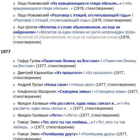
Лацо Новомеский
«На кувыркающихся глядя обезьян...»
/
«На
кувыркающихся глядя обезьян...»
(1976, стихотворение)
Лацо Новомеский
«Разговор с птицей, отсчитывающей годы»
/
«Разговор с птицей, отсчитывающей годы»
(1976, стихотворение)
Ацо Шопов
«Молитва о слове обыкновенном, но еще не
найденном»
/
«Молитва за еден обичен но уште непронаjден збор»
[= Молитва об обыкновенном, но еще не найденном слове]
(1976,
стихотворение)
1977
Гафур Гулям
«Памятник Ленину на Востоке»
/
«Памятник Ленину
на Востоке»
(1977, стихотворение)
Дмитрий Карачобан
«Из прошлого»
/
«Из прошлого»
(1977,
стихотворение)
Андрей Лупан
«Ноша своя»
/
«Ноша своя»
(1977, стихотворение)
Альфонсас Малдонис
«Середина зимы»
/
«Середина зимы»
(1977,
стихотворение)
Фридон Халваши
«На рассвете, едва лишь связал я…»
/
«На
рассвете, едва лишь связал я…»
(1977, стихотворение)
Фридон Халваши
«Лето»
/
«Лето»
(1977, стихотворение)
Геворг Эмин
«Тот, кого ты так любишь…»
/
«Тот, кого ты так
любишь…»
(1977, стихотворение)
Геворг Эмин
«Погибшему другу»
/
«Погибшему другу»
(1977,
стихотворение)