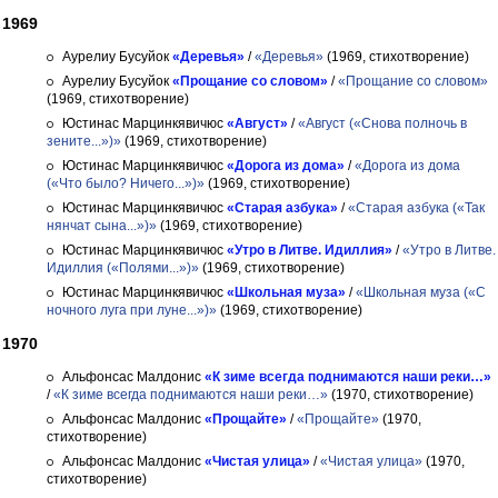
1969
Аурелиу Бусуйок
«Деревья»
/
«Деревья»
(1969, стихотворение)
Аурелиу Бусуйок
«Прощание со словом»
/
«Прощание со словом»
(1969, стихотворение)
Юстинас Марцинкявичюс
«Август»
/
«Август («Снова полночь в
зените...»)»
(1969, стихотворение)
Юстинас Марцинкявичюс
«Дорога из дома»
/
«Дорога из дома
(«Что было? Ничего...»)»
(1969, стихотворение)
Юстинас Марцинкявичюс
«Старая азбука»
/
«Старая азбука («Так
нянчат сына...»)»
(1969, стихотворение)
Юстинас Марцинкявичюс
«Утро в Литве. Идиллия»
/
«Утро в Литве.
Идиллия («Полями...»)»
(1969, стихотворение)
Юстинас Марцинкявичюс
«Школьная муза»
/
«Школьная муза («С
ночного луга при луне...»)»
(1969, стихотворение)
1970
Альфонсас Малдонис
«К зиме всегда поднимаются наши реки…»
/
«К зиме всегда поднимаются наши реки…»
(1970, стихотворение)
Альфонсас Малдонис
«Прощайте»
/
«Прощайте»
(1970,
стихотворение)
Альфонсас Малдонис
«Чистая улица»
/
«Чистая улица»
(1970,
стихотворение)