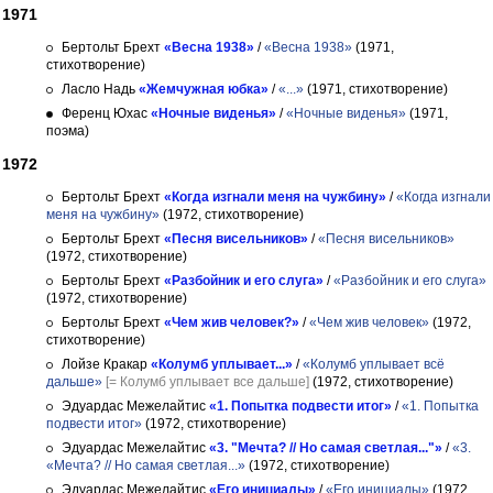
1971
Бертольт Брехт
«Весна 1938»
/
«Весна 1938»
(1971,
стихотворение)
Ласло Надь
«Жемчужная юбка»
/
«...»
(1971, стихотворение)
Ференц Юхас
«Ночные виденья»
/
«Ночные виденья»
(1971,
поэма)
1972
Бертольт Брехт
«Когда изгнали меня на чужбину»
/
«Когда изгнали
меня на чужбину»
(1972, стихотворение)
Бертольт Брехт
«Песня висельников»
/
«Песня висельников»
(1972, стихотворение)
Бертольт Брехт
«Разбойник и его слуга»
/
«Разбойник и его слуга»
(1972, стихотворение)
Бертольт Брехт
«Чем жив человек?»
/
«Чем жив человек»
(1972,
стихотворение)
Лойзе Кракар
«Колумб уплывает...»
/
«Колумб уплывает всё
дальше»
[= Колумб уплывает все дальше]
(1972, стихотворение)
Эдуардас Межелайтис
«1. Попытка подвести итог»
/
«1. Попытка
подвести итог»
(1972, стихотворение)
Эдуардас Межелайтис
«3. "Мечта? // Но самая светлая..."»
/
«3.
«Мечта? // Но самая светлая...»
(1972, стихотворение)
Эдуардас Межелайтис
«Его инициалы»
/
«Его инициалы»
(1972,