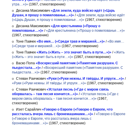
утра…»)»
(1967, стихотворение)
Десанка Максимович
«Для земли, куда войско идёт («Царь
Душан, я прошу о помилованье…»)»
/
«Для земли, куда войско идёт
(«Царь Душан, я прошу о помилованье…»)»
(1967, стихотворение)
Десанка Максимович
«Для крестьянина («Прошу о
помилованье…»)»
/
«Для крестьянина («Прошу о помилованье…»)»
(1967, стихотворение)
Тоне Павчек
«Во имя… («Среди трав и миражей…»)»
/
«Во имя…
(«Среди трав и миражей…»)»
(1967, стихотворение)
Тоне Павчек
«Жить («Жить – это значит быть в пути…»)»
/
«Жить
(«Жить – это значит быть в пути…»)»
(1967, стихотворение)
Васко Попа
«Воскресший памятник («Памятник разрушен. С
пьедестала…»)»
/
«Воскресший памятник («Памятник разрушен. С
пьедестала…»)»
(1967, стихотворение)
Стеван Раичкович
«Руки («Руки нежны. И твёрды. И упруги…»)»
/
«Руки («Руки нежны. И твёрды. И упруги…»)»
(1967, стихотворение)
Стеван Раичкович
«Усталая песнь («Где с миром связь
оборвалась – там песня кончится…»)»
/
«Усталая песнь («Где с
миром связь оборвалась – там песня кончится…»)»
(1967,
стихотворение)
Изет Сарайлич
«Говорю о Европе («Говорю о Европе, что
рассталась вчера лишь с бронемашинами…»)»
/
«Говорю о Европе
(«Говорю о Европе, что рассталась вчера лишь с
бронемашинами…»)»
(1967, стихотворение)