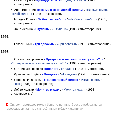
Исаак Борисов
«Двадцать лет»
/
«Двадцать лет»
(1985,
стихотворение)
Арон Вергелис
«Возьми с меня любой залог...»
/
«Возьми с меня
любой залог...»
(1985, стихотворение)
Младен Исаев
«Люблю это небо...»
/
«Люблю это небо...»
(1985,
стихотворение)
Хана Левина
«Ступени»
/
«Ступени»
(1985, стихотворение)
1991
Геворг Эмин
«Три девочки»
/
«Три девочки»
(1991, стихотворение)
1998
Станислав Гроховяк
«Прекрасное — о нём ли не тужил я?..»
/
«"Прекрасное - о нём ли не тужил я?.."»
(1998, стихотворение)
Станислав Гроховяк
«Диалог»
/
«Диалог»
(1998, стихотворение)
Франтишек Грубин
«Полдень»
/
«Полдень»
(1998, стихотворение)
Ярослав Ивашкевич
«Человеческий голос»
/
«Человеческий
голос»
(1998, стихотворение)
Лойзе Кракар
«Молитва мухи»
/
«Молитва мухи»
(1998,
стихотворение)
Список переводов может быть не полным. Здесь отображаются
переводы, связанные с внесёнными в базу изданиями.