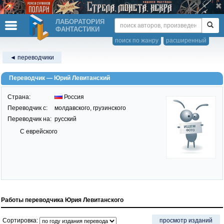
ЛАБОРАТОРИЯ
ФАНТАСТИКИ
поиск по жанру
расширенный
◄ переводчики
Переводчик — Юрий Левитанский
Страна:
Россия
Переводчик c:
молдавского, грузинского
Переводчик на:
русский
С еврейского
Работы переводчика Юрия Левитанского
Сортировка:
просмотр изданий