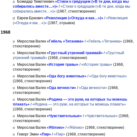
Божидар Тимотиевич
«Стихи о грядущем («В те дни, когда мы
собирались вместе…»)»
/
«Стихи о грядущем («В те дни, когда мы
собирались вместе…»)»
(1967, стихотворение)
Еврем Бркович
«Революция («Откуда и как…»)»
/
«Революция
(«Откуда и как…»)»
(1967, отрывок)
1968
Мирослав Валек
«Гибель «Титаника»
/
«Гибель «Титаника»
(1968,
стихотворение)
Мирослав Валек
«Грустный утренний трамвай»
/
«Грустный
утренний трамвай»
(1968, стихотворение)
Мирослав Валек
«История травы»
/
«История травы»
(1968,
стихотворение)
Мирослав Валек
«Ода богу животных»
/
«Ода богу животных»
(1968, стихотворение)
Мирослав Валек
«Ода вечности»
/
«Ода вечности»
(1968,
стихотворение)
Мирослав Валек
«Родина — это руки, на которых ты можешь
плакать»
/
«Родина — это руки, на которых ты можешь плакать»
(1968, стихотворение)
Мирослав Валек
«Чувствительные»
/
«Чувствительные»
(1968,
стихотворение)
Мирослав Валек
«Яблоко»
/
«Яблоко»
(1968, стихотворение)
Геворг Эмин
«Пир»
/
«Пир»
(1968, стихотворение)