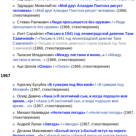
Эдуардас Межелайтис
«Мой друг Аландио Пантоха рисует
человека»
/
«Мой друг Аландио Пантоха рисует человека»
(1966,
стихотворение)
Стеван Раичкович
«Люди просыпаются без оружия»
/
«Люди
просыпаются без оружия»
(1966, стихотворение)
Изет Сарайлич
«Письмо в 1941 год ленинградской девочке Тане
Савичевой»
/
«Письмо в 1941 год ленинградской девочке Тане
Савичевой»
[= Письмо в тысяча девятьсот сорок первый год Тане
Савичевой]
(1966, стихотворение)
Танасие Младенович
«Между листвою и мною...»
/
«Между
листвою и мною...»
(1966, стихотворение)
Ацо Шопов
«Озеро»
/
«Озеро»
(1966, стихотворение)
1967
Аурелиу Бусуйок
«В сумерки под Москвой»
/
«В сумерки под
Москвой»
(1967, стихотворение)
Оскар Давичо
«Хана («Я охотничий сын, и когда подошло моё
время…»)»
/
«Хана («Я охотничий сын, и когда подошло моё
время…»)»
(1967, стихотворение)
Михаил Квливидзе
«Нелетная погода»
/
«Нелетная погода»
(1967,
стихотворение)
Андрей Лупан
«Звезда»
/
«Звезда»
(1967, стихотворение)
Десанка Максимович
«Белый петух («Белый петух на пороге
белого утра…»)»
/
«Белый петух («Белый петух на пороге белого