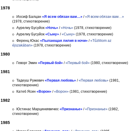
1978
Иосиф Балцан
«Я всем обязан вам…»
/
«Я всем обязан вам…»
(1978, стихотворение)
Аурелиу Бусуйок
«Ночь»
/
«Ночь»
(1978, стихотворение)
Аурелиу Бусуйок
«Сыну»
/
«Сыну»
(1978, стихотворение)
Ференц Юхас
«Пылающая лилия в ночи»
/
«Tűzliliom az
éjszakában»
(1978, стихотворение)
1980
Геворг Эмин
«Первый бой»
/
«Первый бой»
(1980, стихотворение)
1981
Тадеуш Ружевич
«Первая любовь»
/
«Первая любовь»
(1981,
стихотворение)
Катеб Ясин
«Ворон»
/
«Ворон»
(1981, стихотворение)
1982
Юстинас Марцинкявичюс
«Признанье»
/
«Признанье»
(1982,
стихотворение)
1985