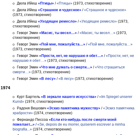
Дюла Ийеш
«Птицы»
/
«Птицы»
(1973, стихотворение)
Дюла Ийеш
«Страшное и чудесное»
/
«Страшное и чудесное»
(1973, стихотворение)
Дюла Ийеш
«Уходящее ремесло»
/
«Уходящее ремесло»
(1973,
стихотворение)
Геворг Эмин
«Масис, ты весел…»
/
«Масис, ты весел…»
(1973,
стихотворение)
Геворг Эмин
«Пой мне, пожалуйста…»
/
«Пой мне, пожалуйста…»
(1973, стихотворение)
Геворг Эмин
«Прости, нет, не нарушаю я обет…»
/
«Прости, нет, не
нарушаю я обет…»
(1973, стихотворение)
Геворг Эмин
«Что мне думать о смерти…»
/
«Что страшиться
смерти…»
(1973, стихотворение)
Геворг Эмин
«В лесу»
/
«В лесу»
(1973, стихотворение)
1974
Курт Бартель
«В зеркале нашего искусства»
/
«Im Spiegel unserer
Kunst»
(1974, стихотворение)
Радоня Вешович
«Эскиз памятника мужеству»
/
«Эскиз памятника
храбрости»
(1974, стихотворение)
Фернандо Пессоа
«Если кто-нибудь после смерти моей
пожелает...»
/
«Se, depois de eu morrer, quiserem escrever a minha
biografia...»
(1974, стихотворение)