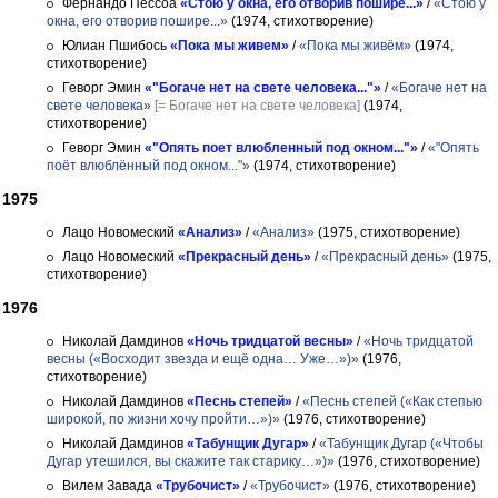
Фернандо Пессоа
«Стою у окна, его отворив пошире...»
/
«Стою у
окна, его отворив пошире...»
(1974, стихотворение)
Юлиан Пшибось
«Пока мы живем»
/
«Пока мы живём»
(1974,
стихотворение)
Геворг Эмин
«"Богаче нет на свете человека..."»
/
«Богаче нет на
свете человека»
[= Богаче нет на свете человека]
(1974,
стихотворение)
Геворг Эмин
«"Опять поет влюбленный под окном..."»
/
«"Опять
поёт влюблённый под окном..."»
(1974, стихотворение)
1975
Лацо Новомеский
«Анализ»
/
«Анализ»
(1975, стихотворение)
Лацо Новомеский
«Прекрасный день»
/
«Прекрасный день»
(1975,
стихотворение)
1976
Николай Дамдинов
«Ночь тридцатой весны»
/
«Ночь тридцатой
весны («Восходит звезда и ещё одна… Уже…»)»
(1976,
стихотворение)
Николай Дамдинов
«Песнь степей»
/
«Песнь степей («Как степью
широкой, по жизни хочу пройти…»)»
(1976, стихотворение)
Николай Дамдинов
«Табунщик Дугар»
/
«Табунщик Дугар («Чтобы
Дугар утешился, вы скажите так старику…»)»
(1976, стихотворение)
Вилем Завада
«Трубочист»
/
«Трубочист»
(1976, стихотворение)