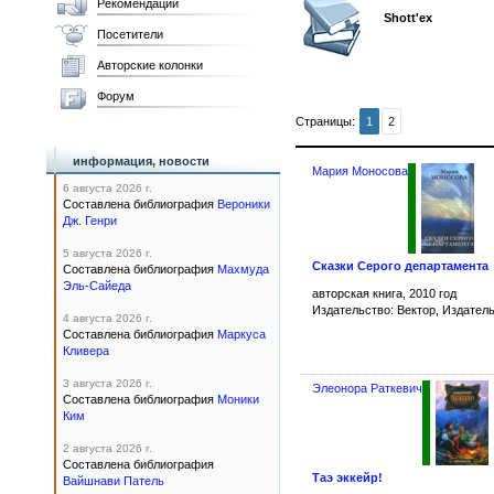
Рекомендации
Shott'ex
Посетители
Авторские колонки
Форум
Страницы:
1
2
информация, новости
Мария Моносова
6 августа 2026 г.
Составлена библиография
Вероники
Дж. Генри
5 августа 2026 г.
Сказки Серого департамента
Составлена библиография
Махмуда
Эль-Сайеда
авторская книга, 2010 год
Издательство: Вектор, Издатель
4 августа 2026 г.
Составлена библиография
Маркуса
Кливера
3 августа 2026 г.
Элеонора Раткевич
Составлена библиография
Моники
Ким
2 августа 2026 г.
Составлена библиография
Таэ эккейр!
Вайшнави Патель