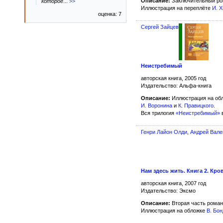
Описание:
Заключительный ро
которое
...
>>
Иллюстрация на переплёте
И. 
оценка: 7
Сергей Зайцев
Неистребимый
авторская книга, 2005 год
Издательство: Альфа-книга
Описание:
Иллюстрация на об
И. Воронина
и
К. Правицкого
.
Вся трилогия
«Неистребимый»
в
Генри Лайон Олди
,
Андрей Вале
Нам здесь жить. Книга 2. Кр
авторская книга, 2007 год
Издательство: Эксмо
Описание:
Вторая часть рома
Иллюстрация на обложке
В. Бо