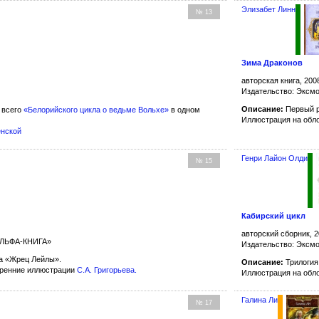
Элизабет Линн
№ 13
Зима Драконов
авторская книга, 200
Издательство: Эксм
Описание:
Первый 
 всего
«Белорийского цикла о ведьме Вольхе»
в одном
Иллюстрация на обл
енской
Генри Лайон Олди
№ 15
Кабирский цикл
авторский сборник, 2
 АЛЬФА-КНИГА»
Издательство: Эксм
а «Жрец Лейлы».
Описание:
Трилогия
тренние иллюстрации
С.А. Григорьева
.
Иллюстрация на обл
Галина Ли
№ 17