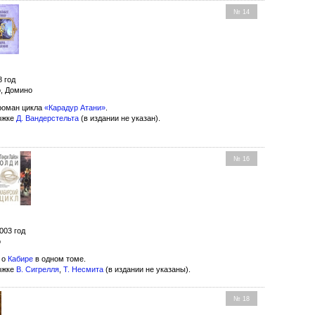
№ 14
8 год
о, Домино
роман цикла
«Карадур Атани»
.
ожке
Д. Вандерстельта
(в издании не указан).
№ 16
003 год
о
 о
Кабире
в одном томе.
ожке
В. Сигрелля
,
Т. Несмита
(в издании не указаны).
№ 18