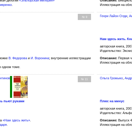
ман дилогии
«Эльлорская империя»
Описание:
Внецикло
Хивренко
.
Иллюстрация на обл
Генри Лайон Олди
,
А
№ 9
Нам здесь жить. Кн
авторская книга, 200
Издательство: Эксм
ложке
В. Федорова
и
И. Воронина
; внутренние иллюстрацции
Описание:
Первая ч
Иллюстрация на обл
 одном томе.
нтинов
Ольга Громыко
,
Андр
№ 11
овь пьют руками
Плюс на минус
авторская книга, 200
Издательство: Альфа
на
«Нам здесь жить»
.
Описание:
Выпуск 4
ндаря
.
Иллюстрация на обл