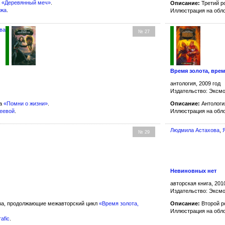
а
«Деревянный меч»
.
Описание:
Третий р
ржа
.
Иллюстрация на обл
ва
№ 27
Время золота, врем
антология, 2009 год
Издательство: Эксм
ла
«Помни о жизни»
.
Описание:
Антологи
чеевой
.
Иллюстрация на обл
Людмила Астахова
,
№ 29
Невиновных нет
авторская книга, 201
Издательство: Эксм
за, продолжающие межавторский цикл
«Время золота,
Описание:
Второй р
Иллюстрация на обл
rafic
.