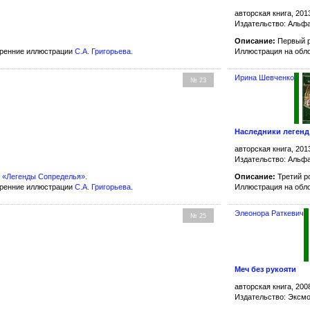
авторская книга, 201
Издательство: Альфа
Описание:
Первый 
тренние иллюстрации
С.А. Григорьева
.
Иллюстрация на обл
Ирина Шевченко
№ 23
Наследники легенд
авторская книга, 201
Издательство: Альфа
а
«Легенды Сопределья»
.
Описание:
Третий р
тренние иллюстрации
С.А. Григорьева
.
Иллюстрация на обл
Элеонора Раткевич
№ 25
Меч без рукояти
авторская книга, 200
Издательство: Эксм