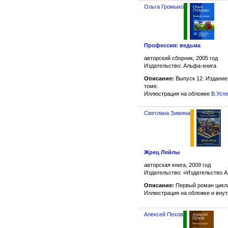
Ольга Громыко
Профессия: ведьма
авторский сборник, 2005 год
Издательство: Альфа-книга
Описание:
Выпуск 12. Издание
томе.
Иллюстрация на обложке
В.Усп
Светлана Зимина
Жрец Лейлы
авторская книга, 2009 год
Издательство: «Издательство
Описание:
Первый роман цикл
Иллюстрация на обложке и вну
Алексей Пехов