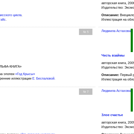
авторская книга, 200
Издательство: Эксм
исского цикла
.
Описание:
Внецикло
rafic
.
Иллюстрация на обл
Людмила Астахова
№ 5
Честь взаймы
авторская книга, 200
 АЛЬФА-КНИГА»
Издательство: Эксм
на-эпопеи
«Год Крысы»
Описание:
Первый р
тренние иллюстрации
Е. Беспаловой
.
Иллюстрация на обл
Людмила Астахова
№ 7
Злое счастье
авторская книга, 200
Издательство: Эксм