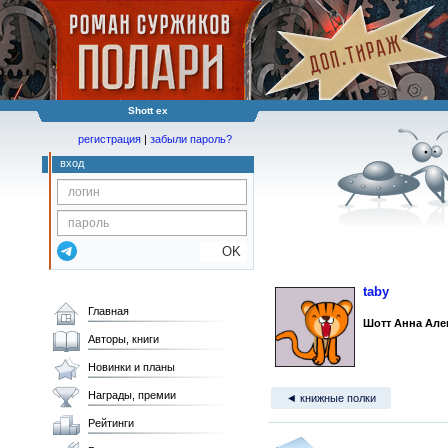
Shott ex
регистрация
|
забыли пароль?
вход
OK
taby
Главная
Шотт Анна Але
Авторы, книги
Новинки и планы
Награды, премии
◄ книжные полки
Рейтинги