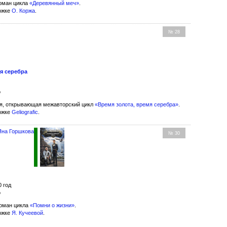
оман цикла
«Деревянный меч»
.
ожке
О. Коржа
.
№ 28
я серебра
о
я, открывающая межавторский цикл
«Время золота, время серебра»
.
ожке
Geliografic
.
Яна Горшкова
№ 30
0 год
о
оман цикла
«Помни о жизни»
.
ожке
Я. Кучеевой
.