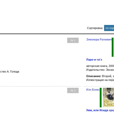
Сортировка:
по по
Элеонора Раткевич
№ 1
Ларе-и-та'э
авторская книга, 200
Издательство: Эксм
ство А. Голода
Описание:
Второй, 
Иллюстрация на пер
Иэн Бэнкс
№ 3
Умм, или Исида ср