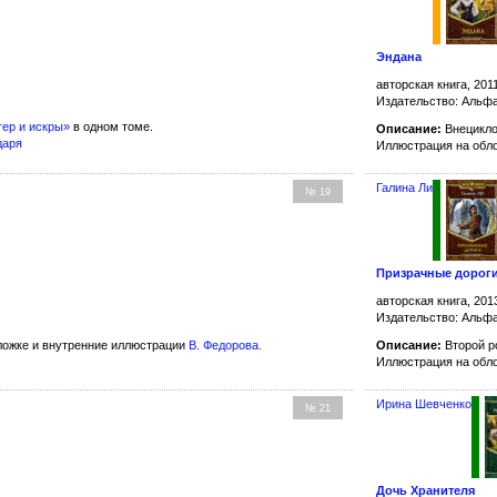
Эндана
авторская книга, 201
Издательство: Альфа
тер и искры»
в одном томе.
Описание:
Внецикло
даря
Иллюстрация на обл
Галина Ли
№ 19
Призрачные дорог
авторская книга, 201
Издательство: Альфа
ожке и внутренние иллюстрации
В. Федорова
.
Описание:
Второй р
Иллюстрация на обл
Ирина Шевченко
№ 21
Дочь Хранителя