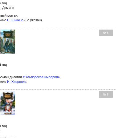
6 год
о, Домино
вый роман.
ожке
С. Шикина
(не указан).
№ 6
9 год
о
оман дилогии
«Эльлорская империя»
.
ожке
И. Хивренко
.
№ 8
9 год
о