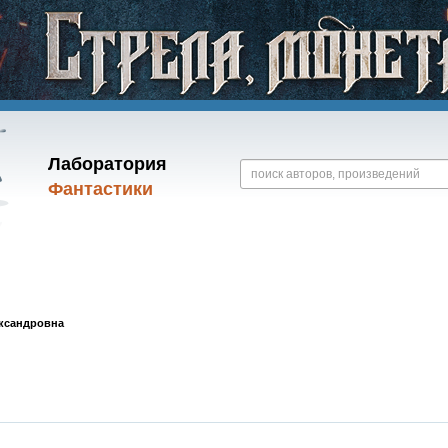
Лаборатория
Фантастики
ксандровна