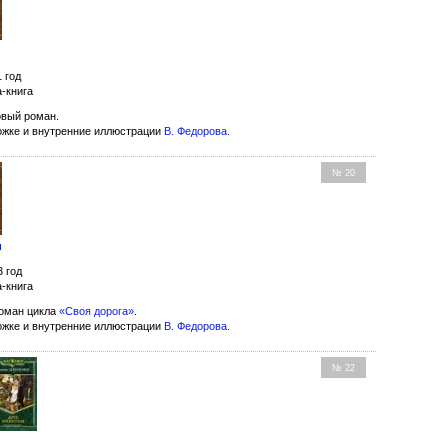
1 год
-книга
вый роман.
ожке и внутренние иллюстрации
В. Федорова
.
№ 20
и
3 год
-книга
оман цикла
«Своя дорога»
.
ожке и внутренние иллюстрации
В. Федорова
.
№ 22