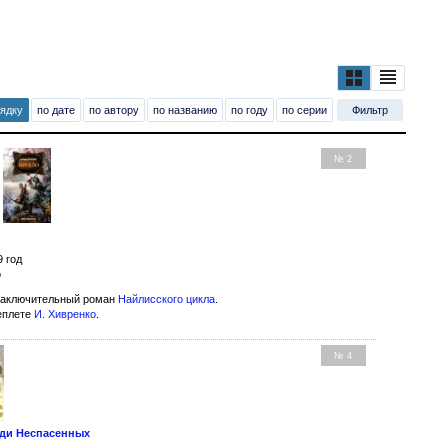
рядку
по дате
по автору
по названию
по году
по серии
Фильтр
№ 2
9 год
о
заключительный роман
Найлисского цикла
.
еплете
И. Хивренко
.
№ 4
еди Неспасенных