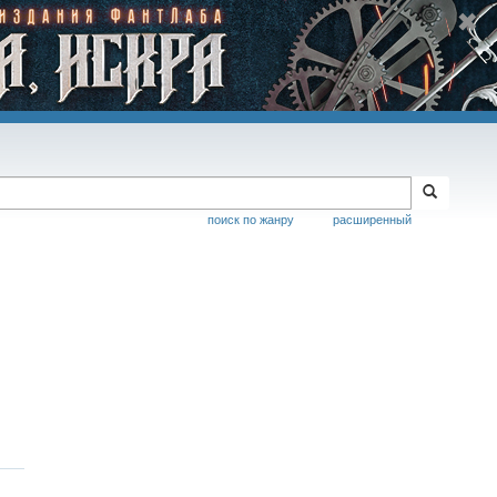
поиск по жанру
расширенный