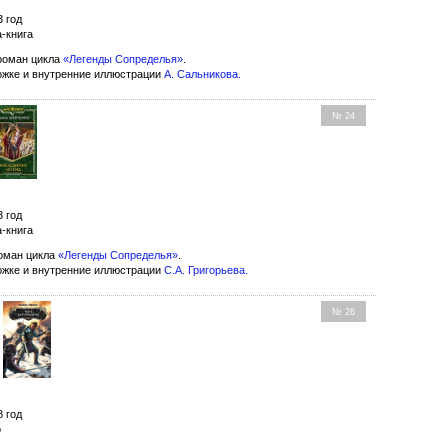
3 год
-книга
роман цикла
«Легенды Сопределья»
.
ожке и внутренние иллюстрации
А. Сальникова
.
№ 24
3 год
-книга
оман цикла
«Легенды Сопределья»
.
ожке и внутренние иллюстрации
С.А. Григорьева
.
№ 26
8 год
о