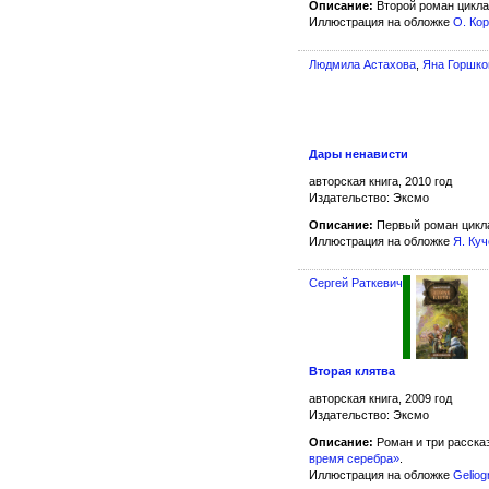
Описание:
Второй роман цикл
Иллюстрация на обложке
О. Ко
Людмила Астахова
,
Яна Горшко
Дары ненависти
авторская книга, 2010 год
Издательство: Эксмо
Описание:
Первый роман цик
Иллюстрация на обложке
Я. Ку
Сергей Раткевич
Вторая клятва
авторская книга, 2009 год
Издательство: Эксмо
Описание:
Роман и три расска
время серебра»
.
Иллюстрация на обложке
Geliog