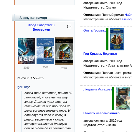
авторская книга, 2009 год
Издательство: Эксмо
Описание:
Первый роман
Найл
А вот, например:
Иллюстрация на обложке
Geliog
Фред Саберхаген
Берсеркер
Ольга Громыко
Год Крысы. Видунья
авторская книга, 2009 год
Издательство: «Издательство
2008
2025
2007
Описание:
Первая часть рома
Иллюстрация на обложке и вну
Рейтинг:
7.55
(487)
IgorLutiy
:
Людмила Астахова
Когда-то в детстве, почти 30
лет назад, я уже читал эту
книгу. Должен признать, на
тот момент она произвел на
меня сильное впечатление. И
Ничего невозможного
вот спустя долгие годы, я
решил вернуться к книге,
авторская книга, 2010 год
которая начинает длинную
Издательство: Эксмо
серию о борьбе человечества,