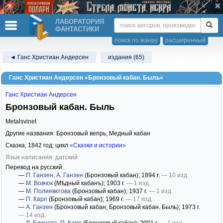
ЛАБОРАТОРИЯ
ФАНТАСТИКИ
поиск по жанру
расширенный
◄ Ганс Христиан Андерсен
издания (65)
Ганс Христиан Андерсен «Бронзовый кабан. Быль»
Ганс Христиан Андерсен
Бронзовый кабан. Быль
Metalsvinet
Другие названия: Бронзовый вепрь, Медный кабан
Сказка,
1842
год; цикл
«Сказки и истории»
Язык написания: датский
Перевод на русский:
—
П. Ганзен
,
А. Ганзен
(Бронзовый кабан)
; 1894 г.
— 10 изд.
—
М. Вовчок
(Мѣдный кабанъ)
; 1903 г.
— 1 изд.
—
М. Полиевктова
(Бронзовый кабан)
; 1937 г.
— 1 изд.
—
П. Карп
(Бронзовый кабан)
; 1969 г.
— 17 изд.
—
А. Ганзен
(Бронзовый кабан; Бронзовый кабан. Быль)
; 1973 г.
— 14 изд.