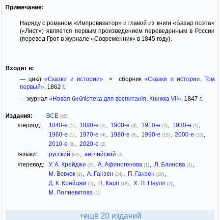
Примечание:
Наряду с романом «Импровизатор» и главой из книги «Базар поэта»
(«Лист») является первым произведением переведенным в России
(перевод Грот в журнале «Современник» в 1845 году).
Входит в:
— цикл
«Сказки и истории»
> сборник
«Сказки и истории. Том
первый»
, 1862 г.
— журнал
«Новая библiотека для воспитанiя. Книжка VII»
, 1847 г.
Издания:
ВСЕ
(65)
/период:
1840-е
,
1890-е
,
1900-е
,
1910-е
,
1930-е
,
(1)
(2)
(3)
(2)
(1)
1960-е
,
1970-е
,
1980-е
,
1990-е
,
2000-е
,
(1)
(4)
(6)
(15)
(18)
2010-е
,
2020-е
(8)
(2)
/языки:
русский
,
английский
(62)
(3)
/перевод:
У. А. Крейджи
,
А. Афиногенова
,
Л. Блинова
,
(2)
(1)
(1)
М. Вовчок
,
А. Ганзен
,
П. Ганзен
,
(1)
(24)
(10)
Д. К. Крейджи
,
П. Карп
,
Х. П. Паулл
,
(2)
(18)
(2)
М. Полиевктова
(1)
+ещё 20 изданий