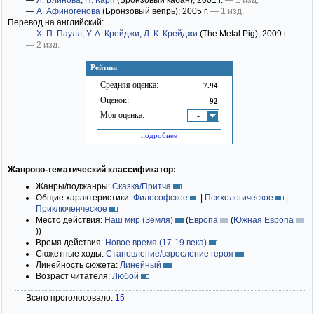
—
Л. Блинова
,
П. Карп
(Бронзовый кабан)
; 2001 г.
— 1 изд.
—
А. Афиногенова
(Бронзовый вепрь)
; 2005 г.
— 1 изд.
Перевод на английский:
—
Х. П. Паулл
,
У. А. Крейджи
,
Д. К. Крейджи
(The Metal Pig)
; 2009 г.
— 2 изд.
Рейтинг
Средняя оценка:
7.94
Оценок:
92
Моя оценка:
-
подробнее
Жанрово-тематический классификатор:
Жанры/поджанры:
Сказка/Притча
Общие характеристики:
Философское
|
Психологическое
|
Приключенческое
Место действия:
Наш мир (Земля)
(
Европа
(
Южная Европа
)
)
Время действия:
Новое время (17-19 века)
Сюжетные ходы:
Становление/взросление героя
Линейность сюжета:
Линейный
Возраст читателя:
Любой
Всего проголосовало:
15