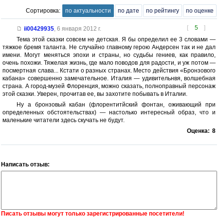
Сортировка:
по актуальности
по дате
по рейтингу
по оценке
[
5
]
ii00429935
,
6 января 2012 г.
Тема этой сказки совсем не детская. Я бы определил ее 3 словами —
тяжкое бремя таланта. Не случайно главному герою Андерсен так и не дал
имени. Могут меняться эпохи и страны, но судьбы гениев, как правило,
очень похожи. Тяжелая жизнь, где мало поводов для радости, и уж потом —
посмертная слава... Кстати о разных странах. Место действия «Бронзового
кабана» совершенно замечательное. Италия — удивительнвя, волшебная
страна. А город-музей Флоренция, можно сказать, полноправный персонаж
этой сказки. Уверен, прочитав ее, вы захотите побывать в Италии.
Ну а бронзовый кабан (флорентитйский фонтан, оживающий при
определенных обстоятельствах) — настолько интересный образ, что и
маленькие читатели здесь скучать не будут.
Оценка:
8
Написать отзыв:
Писать отзывы могут только зарегистрированные посетители!