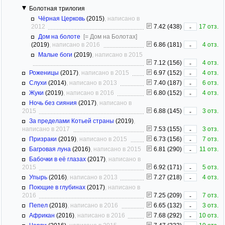
Болотная трилогия
Чёрная Церковь
(2015)
, написано в
2012
7.42 (438)
17 отз.
-
Дом на болоте
[= Дом на Болотах]
(2019)
, написано в 2016
6.86 (181)
4 отз.
-
Малые боги
(2019)
, написано в 2015
7.12 (156)
4 отз.
-
Роженицы
(2017)
, написано в 2015
6.97 (152)
4 отз.
-
Слухи
(2014)
, написано в 2013
7.40 (187)
6 отз.
-
Жуки
(2019)
, написано в 2016
6.80 (152)
4 отз.
-
Ночь без сияния
(2017)
, написано в
2015
6.88 (145)
3 отз.
-
За пределами Котьей страны
(2019)
,
написано в 2017
7.53 (155)
3 отз.
-
Призраки
(2019)
, написано в 2015
6.73 (156)
7 отз.
-
Багровая луна
(2016)
, написано в 2015
6.81 (290)
11 отз.
-
Бабочки в её глазах
(2017)
, написано в
2015
6.92 (171)
5 отз.
-
Упырь
(2016)
, написано в 2013
7.27 (218)
4 отз.
-
Поющие в глубинах
(2017)
, написано в
2016
7.25 (209)
7 отз.
-
Пепел
(2018)
, написано в 2016
6.65 (132)
3 отз.
-
Африкан
(2016)
, написано в 2016
7.68 (292)
10 отз.
-