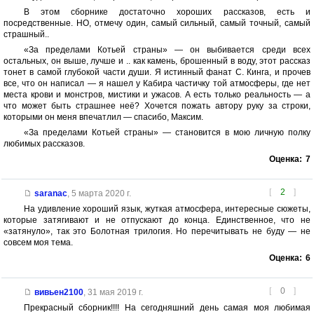
В этом сборнике достаточно хороших рассказов, есть и
посредственные. НО, отмечу один, самый сильный, самый точный, самый
страшный..
«За пределами Котьей страны» — он выбивается среди всех
остальных, он выше, лучше и .. как камень, брошенный в воду, этот рассказ
тонет в самой глубокой части души. Я истинный фанат С. Кинга, и прочев
все, что он написал — я нашел у Кабира частичку той атмосферы, где нет
места крови и монстров, мистики и ужасов. А есть только реальность — а
что может быть страшнее неё? Хочется пожать автору руку за строки,
которыми он меня впечатлил — спасибо, Максим.
«За пределами Котьей страны» — становится в мою личную полку
любимых рассказов.
Оценка:
7
[
2
]
saranac
,
5 марта 2020 г.
На удивление хороший язык, жуткая атмосфера, интересные сюжеты,
которые затягивают и не отпускают до конца. Единственное, что не
«затянуло», так это Болотная трилогия. Но перечитывать не буду — не
совсем моя тема.
Оценка:
6
[
0
]
вивьен2100
,
31 мая 2019 г.
Прекрасный сборник!!!! На сегодняшний день самая моя любимая