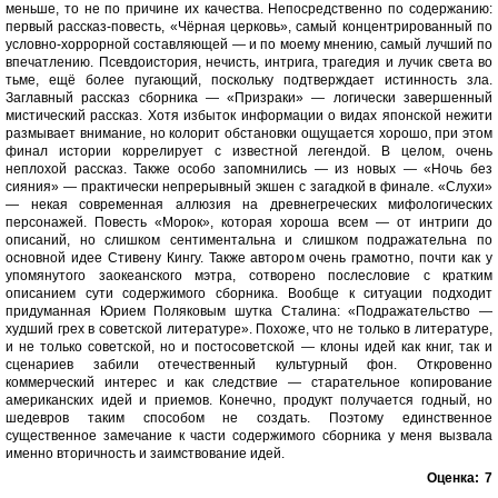
меньше, то не по причине их качества. Непосредственно по содержанию:
первый рассказ-повесть, «Чёрная церковь», самый концентрированный по
условно-хоррорной составляющей — и по моему мнению, самый лучший по
впечатлению. Псевдоистория, нечисть, интрига, трагедия и лучик света во
тьме, ещё более пугающий, поскольку подтверждает истинность зла.
Заглавный рассказ сборника — «Призраки» — логически завершенный
мистический рассказ. Хотя избыток информации о видах японской нежити
размывает внимание, но колорит обстановки ощущается хорошо, при этом
финал истории коррелирует с известной легендой. В целом, очень
неплохой рассказ. Также особо запомнились — из новых — «Ночь без
сияния» — практически непрерывный экшен с загадкой в финале. «Слухи»
— некая современная аллюзия на древнегреческих мифологических
персонажей. Повесть «Морок», которая хороша всем — от интриги до
описаний, но слишком сентиментальна и слишком подражательна по
основной идее Стивену Кингу. Также автором очень грамотно, почти как у
упомянутого заокеанского мэтра, сотворено послесловие с кратким
описанием сути содержимого сборника. Вообще к ситуации подходит
придуманная Юрием Поляковым шутка Сталина: «Подражательство —
худший грех в советской литературе». Похоже, что не только в литературе,
и не только советской, но и постосоветской — клоны идей как книг, так и
сценариев забили отечественный культурный фон. Откровенно
коммерческий интерес и как следствие — старательное копирование
американских идей и приемов. Конечно, продукт получается годный, но
шедевров таким способом не создать. Поэтому единственное
существенное замечание к части содержимого сборника у меня вызвала
именно вторичность и заимствование идей.
Оценка:
7