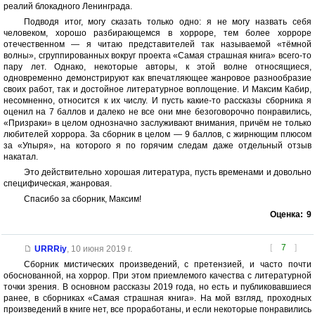
реалий блокадного Ленинграда.
Подводя итог, могу сказать только одно: я не могу назвать себя
человеком, хорошо разбирающемся в хорроре, тем более хорроре
отечественном — я читаю представителей так называемой «тёмной
волны», сгруппированных вокруг проекта «Самая страшная книга» всего-то
пару лет. Однако, некоторые авторы, к этой волне относящиеся,
одновременно демонстрируют как впечатляющее жанровое разнообразие
своих работ, так и достойное литературное воплощение. И Максим Кабир,
несомненно, относится к их числу. И пусть какие-то рассказы сборника я
оценил на 7 баллов и далеко не все они мне безоговорочно понравились,
«Призраки» в целом однозначно заслуживают внимания, причём не только
любителей хоррора. За сборник в целом — 9 баллов, с жирнющим плюсом
за «Упыря», на которого я по горячим следам даже отдельный отзыв
накатал.
Это действительно хорошая литература, пусть временами и довольно
специфическая, жанровая.
Спасибо за сборник, Максим!
Оценка:
9
[
7
]
URRRiy
,
10 июня 2019 г.
Сборник мистических произведений, с претензией, и часто почти
обоснованной, на хоррор. При этом приемлемого качества с литературной
точки зрения. В основном рассказы 2019 года, но есть и публиковавшиеся
ранее, в сборниках «Самая страшная книга». На мой взгляд, проходных
произведений в книге нет, все проработаны, и если некоторые понравились