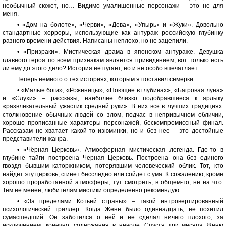
необычный сюжет, но… Видимо умалишенные персонажи – это не для
меня.
• «Дом на болоте», «Черви», «Дева», «Упырь» и «Жуки». Довольно
стандартные хорроры, использующие как антураж российскую глубинку
разного времени действия. Написаны неплохо, но не зацепили.
• «Призраки». Мистическая драма в японском антураже. Девушка
главного героя по всем признакам является привидением, вот только есть
ли ему до этого дело? История не пугает, но и не особо впечатляет.
Теперь немного о тех историях, которым я поставил семерки:
• «Малые боги», «Роженицы», «Поющие в глубинах», «Багровая луна»
и «Слухи» – рассказы, наиболее близко подобравшиеся к ярлыку
«развлекательный ужастик средней руки». В них все в лучших традициях:
столкновение обычных людей со злом, подчас в непривычном обличии,
хорошо прописанные характеры персонажей, бескомпромиссный финал.
Рассказам не хватает какой-то изюминки, но и без нее – это достойные
представители жанра.
• «Чёрная Церковь». Атмосферная мистическая легенда. Где-то в
глубине тайги построена Черная Церковь. Построена она без единого
гвоздя бывшим каторжником, потерявшим человеческий облик. Тот, кто
найдет эту церковь, сгинет бесследно или сойдет с ума. К сожалению, кроме
хорошо проработанной атмосферы, тут смотреть, в общем-то, не на что.
Тем не менее, любителям мистики определенно рекомендую.
• «За пределами Котьей страны» – такой интровертированный
психологический триллер. Когда Жене было одиннадцать, ее похитил
сумасшедший. Он заботился о ней и не сделал ничего плохого, за
исключением, конечно, содержания в неволе. Спустя три месяца Женю