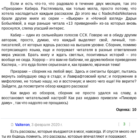
Если и есть что-то, что радовало в течение двух месяцев, так это
«Призраки» Кабира. Растягивала, как только могла, просто потому, что
хотела насладиться каждым рассказом. До этого мы с NadezhdaNikolaeva
брали другие книги из серии – «Вьюрки» и «Ночной взгляд» Дарьи
Бобылёвой, а еще раньше читала «13 привидений» из-за которых вновь
проснулся, слегка угасший интерес.
Кабир – один из сильнейших голосов ССК. Говорю не в обиду другим
авторам, просто, думаю, что каждый выделяет свой, личный, топ-
писателей, от которых ждешь рассказ на высшем уровне. Сборник, помимо
потрясающего языка, еще и погружает читателя в разные ответвления
мира ужасов. Брать книгу и ждать светлых, позитивных историй – это
вообще не сюда. Хоррор – это вам не бабочки, не дружелюбное приведение
Каспера, – это куда более серьезная и, как правило, мрачная тема!
Призраки – сборник на любой вкус. Здесь и сектанты бродят, пытаясь
вернуть заблудшую овцу в стадо; и Лавкрафтовский культ; и погружение в
мифологию, не только нашу, но и восточную; и много чего еще! Не верите?
Зайдите, да посмотрите обзор каждого рассказа!
Как видно из обзоров, сборник не просто удался на славу, а
восстановил читательский настрой! Как раз недавно привезли «Пиковую
даму» , так что надолго не прощаюсь)
Оценка:
10
[
3
]
Valteron
,
3 февраля 2020 г.
Есть рассказы, которые въедаются в мозг, навсегда. И спустя много лет
ты их будешь помнить, это рассказы, которые впечатляют и поражают.