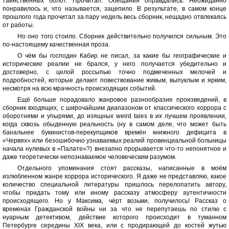
таинственных болот. Прочитал. Обещания оправдались. Неожиданно
понравилось и, что называется, зацепило. В результате, в самом конце
прошлого года прочитал за пару недель весь сборник, нещадно отвлекаясь
от работы.
Но оно того стоило. Сборник действительно получился сильным. Это
по-настоящему качественная проза.
О чём бы господин Кабир не писал, за какие бы географические и
исторические реалии не брался, у него получается убедительно и
достоверно, с целой россыпью точно подмеченных мелочей и
подробностей, которые делают повествование живым, выпуклым и ярким,
несмотря на всю мрачность происходящих событий.
Ещё больше порадовало жанровое разнообразие произведений, в
сборник входящих, с широчайшим диапазоном от классического хоррора с
оборотнями и упырями, до изящных weird tales в их лучшем проявлении,
когда сквозь обыденную реальность (ну в самом деле, что может быть
банальнее букинистов-перекупщиков времён книжного дефицита в
«Червях» или безошибочно узнаваемых реалий провинциальной больницы
начала нулевых в «Палате»?) внезапно прорывается что-то непонятное и
даже теоретически непознаваемое человеческим разумом.
Отдельного упоминания стоят рассказы, написанные в моём
излюбленном жанре хоррора исторического. Я даже не представляю, какое
количество специальной литературы пришлось перелопатить автору,
чтобы придать тому или иному рассказу атмосферу аутентичности
происходящего. Но у Максима, чёрт возьми, получилось! Рассказ о
временах Гражданской войны ни за что не перепутаешь по стилю с
нуарным детективом, действие которого происходит в туманном
Петербурге середины XIX века, или с продирающей до костей жутью