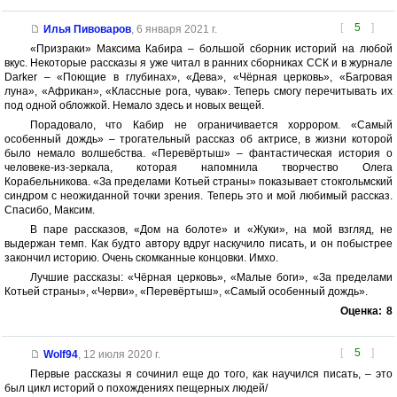
[
5
]
Илья Пивоваров
,
6 января 2021 г.
«Призраки» Максима Кабира – большой сборник историй на любой
вкус. Некоторые рассказы я уже читал в ранних сборниках ССК и в журнале
Darker – «Поющие в глубинах», «Дева», «Чёрная церковь», «Багровая
луна», «Африкан», «Классные рога, чувак». Теперь смогу перечитывать их
под одной обложкой. Немало здесь и новых вещей.
Порадовало, что Кабир не ограничивается хоррором. «Самый
особенный дождь» – трогательный рассказ об актрисе, в жизни которой
было немало волшебства. «Перевёртыш» – фантастическая история о
человеке-из-зеркала, которая напомнила творчество Олега
Корабельникова. «За пределами Котьей страны» показывает стокгольмский
синдром с неожиданной точки зрения. Теперь это и мой любимый рассказ.
Спасибо, Максим.
В паре рассказов, «Дом на болоте» и «Жуки», на мой взгляд, не
выдержан темп. Как будто автору вдруг наскучило писать, и он побыстрее
закончил историю. Очень скомканные концовки. Имхо.
Лучшие рассказы: «Чёрная церковь», «Малые боги», «За пределами
Котьей страны», «Черви», «Перевёртыш», «Самый особенный дождь».
Оценка:
8
[
5
]
Wolf94
,
12 июля 2020 г.
Первые рассказы я сочинил еще до того, как научился писать, – это
был цикл историй о похождениях пещерных людей/