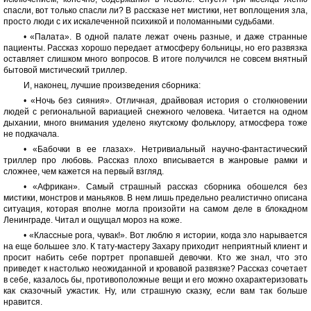
спасли, вот только спасли ли? В рассказе нет мистики, нет воплощения зла,
просто люди с их искалеченной психикой и поломанными судьбами.
• «Палата». В одной палате лежат очень разные, и даже странные
пациенты. Рассказ хорошо передает атмосферу больницы, но его развязка
оставляет слишком много вопросов. В итоге получился не совсем внятный
бытовой мистический триллер.
И, наконец, лучшие произведения сборника:
• «Ночь без сияния». Отличная, драйвовая история о столкновении
людей с региональной вариацией снежного человека. Читается на одном
дыхании, много внимания уделено якутскому фольклору, атмосфера тоже
не подкачала.
• «Бабочки в ее глазах». Нетривиальный научно-фантастический
триллер про любовь. Рассказ плохо вписывается в жанровые рамки и
сложнее, чем кажется на первый взгляд.
• «Африкан». Самый страшный рассказ сборника обошелся без
мистики, монстров и маньяков. В нем лишь предельно реалистично описана
ситуация, которая вполне могла произойти на самом деле в блокадном
Ленинграде. Читал и ощущал мороз на коже.
• «Классные рога, чувак!». Вот люблю я истории, когда зло нарывается
на еще большее зло. К тату-мастеру Захару приходит неприятный клиент и
просит набить себе портрет пропавшей девочки. Кто же знал, что это
приведет к настолько неожиданной и кровавой развязке? Рассказ сочетает
в себе, казалось бы, противоположные вещи и его можно охарактеризовать
как сказочный ужастик. Ну, или страшную сказку, если вам так больше
нравится.