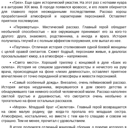
• «Грех». Еще один исторический ужастик. На этот раз с нотками нуара
и в антураже ХIХ века. В городе появился кровосос, и его ловля обернется
для главного героя неожиданными последствиями. Рассказ хорош
проработанной атмосферой и характерами персонажей. Оставляет
приятное послевкусие.
• «Перевертыш». Мистический рассказ. Главный герой обладает
необычной способностью – все окружающие принимают его за кого-то
другого: друга, знакомого, родственника, а иногда и врага. История
получилась тягучей и с полным эффектом погружения, еле выпал из нее.
• «Паутина». Отличная история столкновения одной боевой женщины
с целой оравой сектантов. Сюжет бодрый, персонажи живые, в диалогах
проскальзывает юмор, а в атмосфере – напряжение.
• «Свято место». Хороший триллер с концовкой в духе «Баек из
склепа». История не слишком удачливой медсестры и нечистого на руку
врача, происходящая на фоне «лихих девяностых», оставляет приятное
впечатление от точно переданной атмосферы и живости персонажей.
• «Самый особенный дождь». Внезапно, очень геймановский рассказ.
История актера неудачника, вернувшегося в дом своего детства и
обнаружившего там немного особой человеческой магии. Рассказ наполнен
светлой грустью и душевностью, что смотрится очень необычно и
трогательно на фоне остальных рассказов.
• «Морок». Младший брат «Скелетов». Главный герой возвращается
на свою малую родину, где когда-то пропала его младшая сестра.
Атмосферно, ностальгично, но вместе с тем как-то слащаво и совсем не
страшно. Тем не менее, прочитал с удовольствием.
В итоге получился отличный жанровый сборник, о покупке которого я