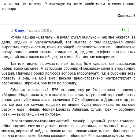
ни капли не жалею. Рекомендуется всем любителям отечественного
хоррора.
Оценка:
7
[
11
]
Сноу
,
7 марта 2019 г.
Роман Кабира «Скелеты» я ругал, ругал обильно и, как мне кажется, за
дело. Видный и увлекательный, тот вместе с тем раздражал своей
сыростью, вторичностью, какой-то общей незрелостью что ли... Вдобавок ко
всему, роман мною весьма ожидался и, видимо, эффект завышенных
ожиданий наложился на общее, на самое благостное восприятие.
Так или иначе, промежуточный вывод был сделан: как рассказчик
Кабир всяко сильнее. А авторский сборник «Призраки» меня в этом только
убедил. Причем с обоих полюсов вопроса (проблемы?), т.к. в сборнике есть
повесть и она, на мой вкус, весьма демонстративно контрастирует с
рассказами. Впрочем, обо всем по порядку.
Сборник толстенный, 576 страниц, внутри 24 рассказа + повесть
«Морок». Надо сказать, что значительная часть тутошней короткой прозы
ранее уже публиковалась в различных ССК-сборниках, в Даркере и пр., но
это как раз тот случай, когда их не лишне будет перечитать, потом еще
разок, и еще... Черви, Черная Церковь, Африкан, Слухи, Грех, — особенно
Грех!, — высочайший же пилотаж.
Ревертериански-букинистический макабр, нуарный ретро-триллер,
геймановская светло-грустная новелла с кошками, пальповый плащ и
кинжал, лиричный кайдан, плохие места, плохие люди, плохие боги, черные
сердца и черная же бездна сознания, оборотни, безымянные культы, море,