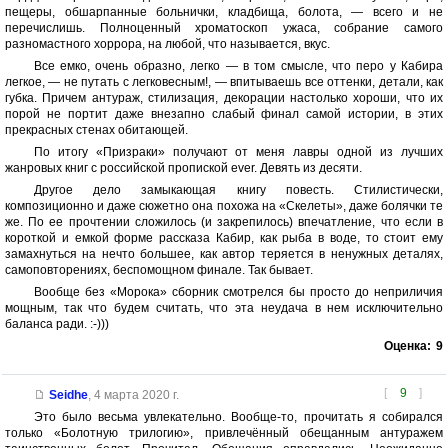
пещеры, обшарпанные больнички, кладбища, болота, — всего и не
перечислишь. Полноценный хроматоскоп ужаса, собрание самого
разномастного хоррора, на любой, что называется, вкус.
Все емко, очень образно, легко — в том смысле, что перо у Кабира
легкое, — не путать с легковесным!, — впитываешь все оттенки, детали, как
губка. Причем антураж, стилизация, декорации настолько хороши, что их
порой не портит даже внезапно слабый финал самой истории, в этих
прекрасных стенах обитающей.
По итогу «Призраки» получают от меня лавры одной из лучших
жанровых книг с российской пропиской ever. Девять из десяти.
Другое дело замыкающая книгу повесть. Стилистически,
композиционно и даже сюжетно она похожа на «Скелеты», даже болячки те
же. По ее прочтении сложилось (и закрепилось) впечатление, что если в
короткой и емкой форме рассказа Кабир, как рыба в воде, то стоит ему
замахнуться на нечто большее, как автор теряется в ненужных деталях,
самоповторениях, беспомощном финале. Так бывает.
Вообще без «Морока» сборник смотрелся бы просто до неприличия
мощным, так что будем считать, что эта неудача в нем исключительно
баланса ради. :-)))
Оценка:
9
[
9
]
Seidhe
,
4 марта 2020 г.
Это было весьма увлекательно. Вообще-то, прочитать я собирался
только «Болотную трилогию», привлечённый обещанным антуражем