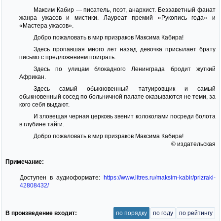
Максим Кабир — писатель, поэт, анархист. Беззаветный фанат
жанра ужасов и мистики. Лауреат премий «Рукопись года» и
«Мастера ужасов».
Добро пожаловать в мир призраков Максима Кабира!
Здесь пропавшая много лет назад девочка присылает брату
письмо с предложением поиграть.
Здесь по улицам блокадного Ленинграда бродит жуткий
Африкан.
Здесь самый обыкновенный татуировщик и самый
обыкновенный сосед по больничной палате оказываются не теми, за
кого себя выдают.
И зловещая черная церковь звенит колоколами посреди болота
в глубине тайги.
Добро пожаловать в мир призраков Максима Кабира!
© издательская
Примечание:
Доступен в аудиоформате:
https://www.litres.ru/maksim-kabir/prizraki-
42808432/
В произведение входит:
по порядку
по году
по рейтингу