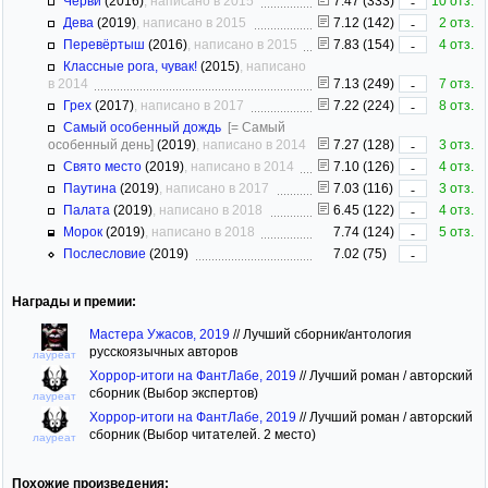
Черви
(2016)
, написано в 2015
7.47 (333)
10 отз.
-
Дева
(2019)
, написано в 2015
7.12 (142)
2 отз.
-
Перевёртыш
(2016)
, написано в 2015
7.83 (154)
4 отз.
-
Классные рога, чувак!
(2015)
, написано
в 2014
7.13 (249)
7 отз.
-
Грех
(2017)
, написано в 2017
7.22 (224)
8 отз.
-
Самый особенный дождь
[= Самый
особенный день]
(2019)
, написано в 2014
7.27 (128)
3 отз.
-
Свято место
(2019)
, написано в 2014
7.10 (126)
4 отз.
-
Паутина
(2019)
, написано в 2017
7.03 (116)
3 отз.
-
Палата
(2019)
, написано в 2018
6.45 (122)
4 отз.
-
Морок
(2019)
, написано в 2018
7.74 (124)
5 отз.
-
Послесловие
(2019)
7.02 (75)
-
Награды и премии:
Мастера Ужасов, 2019
//
Лучший сборник/антология
русскоязычных авторов
лауреат
Хоррор-итоги на ФантЛабе, 2019
//
Лучший роман / авторский
сборник (Выбор экспертов)
лауреат
Хоррор-итоги на ФантЛабе, 2019
//
Лучший роман / авторский
сборник (Выбор читателей. 2 место)
лауреат
Похожие произведения: