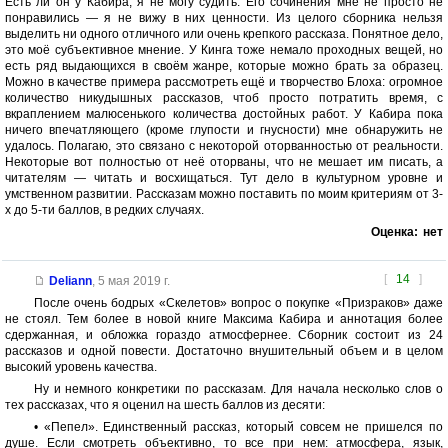
Есть ли он у Кабира, я не могу судить. Его сочинения мне не просто не
понравились — я не вижу в них ценности. Из целого сборника нельзя
выделить ни одного отличного или очень крепкого рассказа. Понятное дело,
это моё субъективное мнение. У Кинга тоже немало проходных вещей, но
есть ряд выдающихся в своём жанре, которые можно брать за образец.
Можно в качестве примера рассмотреть ещё и творчество Блоха: огромное
количество никудышных рассказов, чтоб просто потратить время, с
вкраплением малюсенького количества достойных работ. У Кабира пока
ничего впечатляющего (кроме глупости и гнусности) мне обнаружить не
удалось. Полагаю, это связано с некоторой оторванностью от реальности.
Некоторые вот полностью от неё оторваны, что не мешает им писать, а
читателям — читать и восхищаться. Тут дело в культурном уровне и
умственном развитии. Рассказам можно поставить по моим критериям от 3-
х до 5-ти баллов, в редких случаях.
Оценка:
нет
[
14
]
Deliann
,
5 мая 2019 г.
После очень бодрых «Скелетов» вопрос о покупке «Призраков» даже
не стоял. Тем более в новой книге Максима Кабира и аннотация более
сдержанная, и обложка гораздо атмосфернее. Сборник состоит из 24
рассказов и одной повести. Достаточно внушительный объем и в целом
высокий уровень качества.
Ну и немного конкретики по рассказам. Для начала несколько слов о
тех рассказах, что я оценил на шесть баллов из десяти:
• «Пепел». Единственный рассказ, который совсем не пришелся по
душе. Если смотреть объективно, то все при нем: атмосфера, язык,