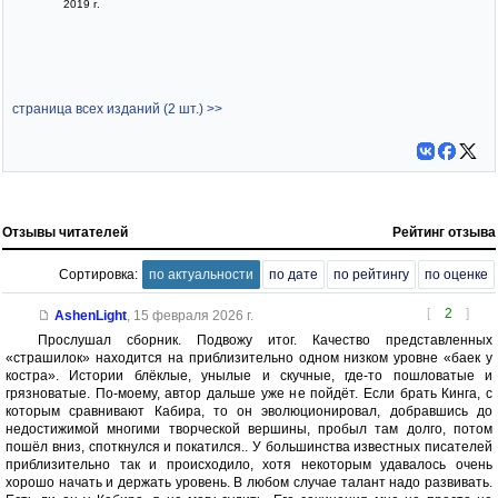
2019 г.
страница всех изданий (2 шт.) >>
Отзывы читателей
Рейтинг отзыва
Сортировка:
по актуальности
по дате
по рейтингу
по оценке
[
2
]
AshenLight
,
15 февраля 2026 г.
Прослушал сборник. Подвожу итог. Качество представленных
«страшилок» находится на приблизительно одном низком уровне «баек у
костра». Истории блёклые, унылые и скучные, где-то пошловатые и
грязноватые. По-моему, автор дальше уже не пойдёт. Если брать Кинга, с
которым сравнивают Кабира, то он эволюционировал, добравшись до
недостижимой многими творческой вершины, пробыл там долго, потом
пошёл вниз, споткнулся и покатился.. У большинства известных писателей
приблизительно так и происходило, хотя некоторым удавалось очень
хорошо начать и держать уровень. В любом случае талант надо развивать.