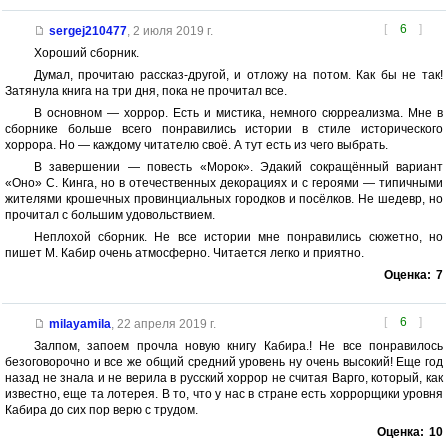
[
6
]
sergej210477
,
2 июля 2019 г.
Хороший сборник.
Думал, прочитаю рассказ-другой, и отложу на потом. Как бы не так!
Затянула книга на три дня, пока не прочитал все.
В основном — хоррор. Есть и мистика, немного сюрреализма. Мне в
сборнике больше всего понравились истории в стиле исторического
хоррора. Но — каждому читателю своё. А тут есть из чего выбрать.
В завершении — повесть «Морок». Эдакий сокращённый вариант
«Оно» С. Кинга, но в отечественных декорациях и с героями — типичными
жителями крошечных провинциальных городков и посёлков. Не шедевр, но
прочитал с большим удовольствием.
Неплохой сборник. Не все истории мне понравились сюжетно, но
пишет М. Кабир очень атмосферно. Читается легко и приятно.
Оценка:
7
[
6
]
milayamila
,
22 апреля 2019 г.
Залпом, запоем прочла новую книгу Кабира.! Не все понравилось
безоговорочно и все же общий средний уровень ну очень высокий! Еще год
назад не знала и не верила в русский хоррор не считая Варго, который, как
известно, еще та лотерея. В то, что у нас в стране есть хоррорщики уровня
Кабира до сих пор верю с трудом.
Оценка:
10