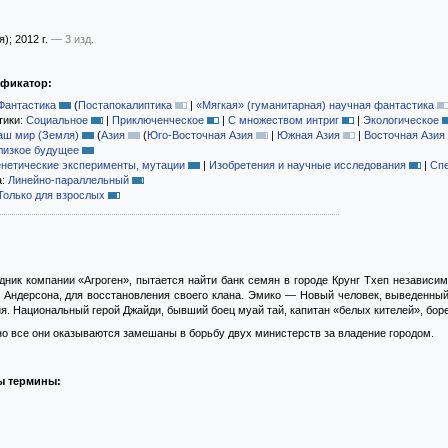
я)
; 2012 г.
— 3 изд.
ификатор:
Фантастика
(
Постапокалиптика
|
«Мягкая» (гуманитарная) научная фантастика
тики:
Социальное
|
Приключенческое
|
С множеством интриг
|
Экологическое
аш мир (Земля)
(
Азия
(
Юго-Восточная Азия
|
Южная Азия
|
Восточная Азия
лизкое будущее
енетические эксперименты, мутации
|
Изобретения и научные исследования
|
Сп
а:
Линейно-параллельный
Только для взрослых
дник компании «Агроген», пытается найти банк семян в городе Крунг Тхеп независим
е Андерсона, для восстановления своего клана. Эмико — Новый человек, выведенны
я. Национальный герой Джайди, бывший боец муай тай, капитан «белых кителей», боре
 но все они оказываются замешаны в борьбу двух министерств за владение городом.
ы термины: