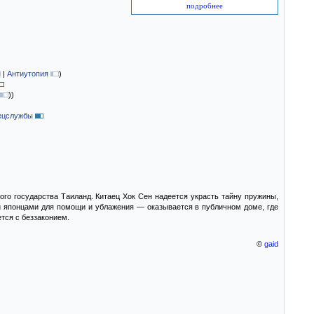
подробнее
|
Антиутопия
)
)
)
ецслужбы
ого государства Таиланд. Китаец Хок Сен надеется украсть тайну пружины,
й японцами для помощи и ублажения — оказывается в публичном доме, где
тся с беззаконием.
©
gaid