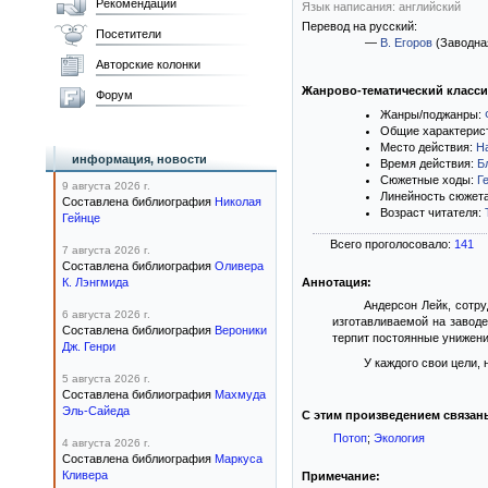
Рекомендации
Язык написания: английский
Перевод на русский:
Посетители
—
В. Егоров
(Заводна
Авторские колонки
Жанрово-тематический класс
Форум
Жанры/поджанры:
Общие характерис
Место действия:
Н
информация, новости
Время действия:
Б
Сюжетные ходы:
Г
9 августа 2026 г.
Линейность сюжет
Составлена библиография
Николая
Возраст читателя:
Гейнце
Всего проголосовало:
141
7 августа 2026 г.
Составлена библиография
Оливера
К. Лэнгмида
Аннотация:
Андерсон Лейк, сотру
6 августа 2026 г.
изготавливаемой на завод
Составлена библиография
Вероники
терпит постоянные унижени
Дж. Генри
У каждого свои цели,
5 августа 2026 г.
Составлена библиография
Махмуда
Эль-Сайеда
С этим произведением связан
Потоп
;
Экология
4 августа 2026 г.
Составлена библиография
Маркуса
Кливера
Примечание: