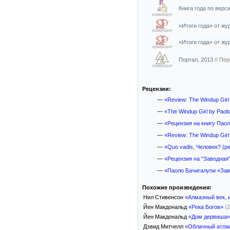
Книга года по верси
номинант
«Итоги года» от ж
номинант
«Итоги года» от ж
номинант
Портал, 2013
//
Пер
номинант
Рецензии:
—
«Review: The Windup Girl 
—
«The Windup Girl by Paolo
—
«Рецензия на книгу Пао
—
«Review: The Windup Girl 
—
«Quo vadis, Человек? (р
—
«Рецензия на "Заводная
—
«Паоло Бачигалупи «За
Похожие произведения:
Нил Стивенсон
«Алмазный век, 
Йен Макдональд
«Река Богов»
(
Йен Макдональд
«Дом дервиша»
Дэвид Митчелл
«Облачный атла