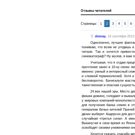
Отзывы читателей
Страницы:
1
2
3
4
5
6
drenay
,
16 сентября 2013 
Однозначно, лучшее фантас
понимаю, что всем не угодишь 
читали. Так и хочется привес
синематограф? Ну мулов, я вам п
Учитывая, что я отдаю пре
прочтения занес в 10-ку своих л
именно: умный и интересный сюж
и сложной терминологией. Хотя и
бесповоротно. Бачигалупи масте
таинственная и опасная сущность
24 век нашей эры. Место де
фишки домино, голодают и вымали
у мировых компаний-монополистов
для получения банка семян в эт
генералом белых кителей Прачей 
двоих выберет Андерсон для дост
случайная «третья сила». А име
Выкинутая в свое время из Япон
освободят своими унижениями они
Хочется сказать спасибо ав