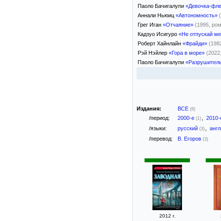
Паоло Бачигалупи
«Девочка-фле
Аннали Ньюиц
«Автономность»
Грег Иган
«Отчаяние»
(1995, ро
Кадзуо Исигуро
«Не отпускай м
Роберт Хайнлайн
«Фрайди»
(198
Рэй Нэйлер
«Гора в море»
(2022
Паоло Бачигалупи
«Разрушитель
Издания:
ВСЕ
(6)
/период:
2000-е
,
2010
(1)
/языки:
русский
,
анг
(3)
/перевод:
В. Егоров
(3)
2012 г.