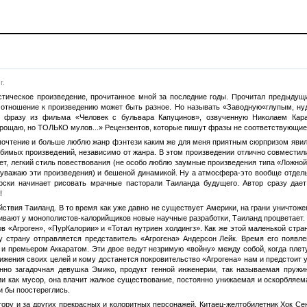
г.
тическое произведение, прочитанное мной за последние годы. Прочитал предыдущи
и отношение к произведению может быть разное. Но называть «Заводную«глупым,
ти фразу из фильма «Человек с бульвара Капуцинов», озвученную Николаем Ка
рощаю, но ТОЛЬКО мулов...» Рецензентов, которые пишут фразы не соответствующие 
дпочтение и больше люблю жанр фэнтези каким же для меня приятным сюрпризом явил
юбимых произведений, независимо от жанра. В этом произведении отлично совместил
ет, легкий стиль повествования (не особо люблю заумные произведения типа «Ложно
 уважаю эти произведения) и бешеной динамикой. Ну а атмосфера-это вообще отдельн
рски начинает рисовать мрачные пасторали Таиланда будущего. Автор сразу дает
!
йствия Таиланд. В то время как уже давно не существует Америки, на грани уничтоже
вают у монополистов-калорийщиков новые научные разработки, Таиланд процветает. Н
 «Агроген», «ПурКалории» и «Тотал нутриен холдингз». Как же этой маленькой стран
у страну отправляется представитель «Агрогена» Андерсон Лейк. Время его появл
и премьером Аккаратом. Эти двое ведут незримую «войну» между собой, когда плетут
ижения своих целей и кому достанется покровительство «Агрогена» нам и предстоит 
нно загадочная девушка Эмико, продукт генной инженерии, так называемая пружи
ии как мусор, она влачит жалкое существование, постоянно унижаемая и оскорбляем
 бы поостереглись.
тору и за других прекрасных и колоритных персонажей. Китаец-желтобилетник Хок Се