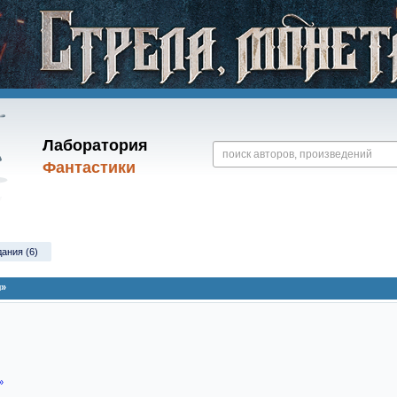
Лаборатория
Фантастики
дания (6)
я»
»