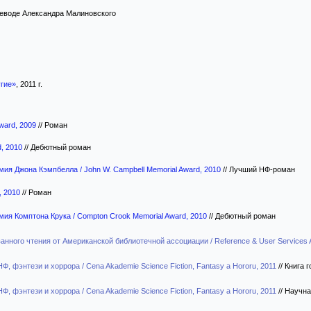
реводе Александра Малиновского
угие»
, 2011 г.
ward, 2009
//
Роман
d, 2010
//
Дебютный роман
ия Джона Кэмпбелла / John W. Campbell Memorial Award, 2010
//
Лучший НФ-роман
, 2010
//
Роман
ия Комптона Крука / Compton Crook Memorial Award, 2010
//
Дебютный роман
нного чтения от Американской библиотечной ассоциации / Reference & User Services As
, фэнтези и хоррора / Cena Akademie Science Fiction, Fantasy a Hororu, 2011
//
Книга 
, фэнтези и хоррора / Cena Akademie Science Fiction, Fantasy a Hororu, 2011
//
Научна