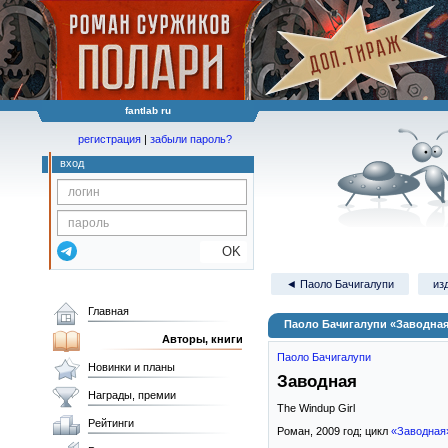
fantlab ru
регистрация
|
забыли пароль?
вход
OK
◄ Паоло Бачигалупи
из
Главная
Паоло Бачигалупи «Заводна
Авторы, книги
Паоло Бачигалупи
Новинки и планы
Заводная
Награды, премии
The Windup Girl
Рейтинги
Роман,
2009
год; цикл
«Заводная