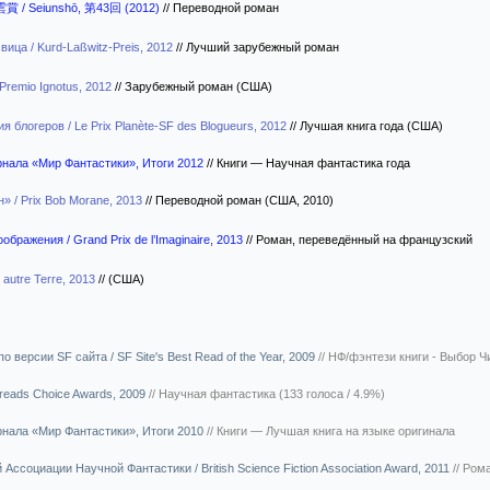
雲賞 / Seiunshō, 第43回 (2012)
//
Переводной роман
ица / Kurd-Laßwitz-Preis, 2012
//
Лучший зарубежный роман
Premio Ignotus, 2012
//
Зарубежный роман (США)
я блогеров / Le Prix Planète-SF des Blogueurs, 2012
//
Лучшая книга года (США)
урнала «Мир Фантастики», Итоги 2012
//
Книги — Научная фантастика года
 / Prix Bob Morane, 2013
//
Переводной роман (США, 2010)
бражения / Grand Prix de l’Imaginaire, 2013
//
Роман, переведённый на французский
 autre Terre, 2013
//
(США)
о версии SF сайта / SF Site's Best Read of the Year, 2009
//
НФ/фэнтези книги - Выбор Ч
reads Choice Awards, 2009
//
Научная фантастика (133 голоса / 4.9%)
урнала «Мир Фантастики», Итоги 2010
//
Книги — Лучшая книга на языке оригинала
Ассоциации Научной Фантастики / British Science Fiction Association Award, 2011
//
Ром