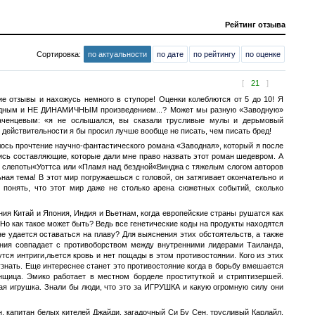
Рейтинг отзыва
Сортировка:
по актуальности
по дате
по рейтингу
по оценке
[
21
]
е отзывы и нахожусь немного в ступоре! Оценки колеблются от 5 до 10! Я
 нудным и НЕ ДИНАМИЧНЫМ произведением...? Может мы разную «Заводную»
раченцевым: «я не ослышался, вы сказали трусливые мулы и дерьмовый
действительности я бы просил лучше вообще не писать, чем писать бред!
ось прочтение научно-фантастического романа «Заводная», который я после
ись составляющие, которые дали мне право назвать этот роман шедевром. А
й слепоты«Уоттса или «Пламя над бездной«Винджа с тяжелым слогом авторов
ая тема! В этот мир погружаешься с головой, он затягивает окончательно и
 понять, что этот мир даже не столько арена сюжетных событий, сколько
ния Китай и Япония, Индия и Вьетнам, когда европейские страны рушатся как
о как такое может быть? Ведь все генетические коды на продукты находятся
е удается оставаться на плаву? Для выяснения этих обстоятельств, а также
ения совпадает с противоборством между внутренними лидерами Таиланда,
ся интриги,льется кровь и нет пощады в этом противостоянии. Кого из этих
узнать. Еще интереснее станет это противостояние когда в борьбу вмешается
нщица. Эмико работает в местном борделе проституткой и стриптизершей.
ая игрушка. Знали бы люди, что это за ИГРУШКА и какую огромную силу они
н, капитан белых кителей Джайди, загадочный Си Бу Сен, трусливый Карлайл,