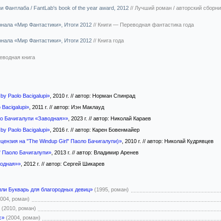
и Фантлаба / FantLab's book of the year award, 2012
//
Лучший роман / авторский сборни
урнала «Мир Фантастики», Итоги 2012
//
Книги — Переводная фантастика года
урнала «Мир Фантастики», Итоги 2012
//
Книга года
еводная книга
by Paolo Bacigalupi»
, 2010 г. // автор: Норман Спинрад
 Bacigalupi»
, 2011 г. // автор: Иэн Маклауд
ло Бачигалупи «Заводная»»
, 2023 г. // автор: Николай Караев
by Paolo Bacigalupi»
, 2016 г. // автор: Карен Бовенмайер
ецензия на "The Windup Girl" Паоло Бачигалупи)»
, 2010 г. // автор: Николай Кудрявцев
" Паоло Бачигалупи»
, 2013 г. // автор: Владимир Аренев
водная»»
, 2012 г. // автор: Сергей Шикарев
или Букварь для благородных девиц»
(1995, роман)
2004, роман)
(2010, роман)
с»
(2004, роман)