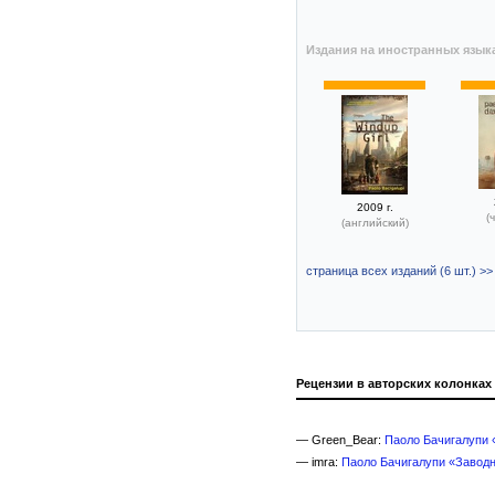
Издания на иностранных язык
2009 г.
(
(английский)
страница всех изданий (6 шт.) >>
Рецензии в авторских колонках
— Green_Bear:
Паоло Бачигалупи 
— imra:
Паоло Бачигалупи «Заводна