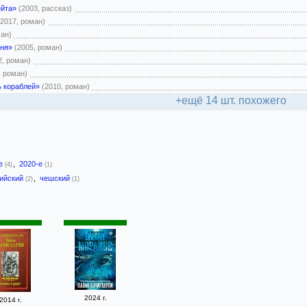
йта»
(2003, рассказ)
(2017, роман)
ман)
еня»
(2005, роман)
2, роман)
, роман)
 кораблей»
(2010, роман)
+ещё 14 шт. похожего
-е
,
2020-е
(4)
(1)
лийский
,
чешский
(2)
(1)
2024 г.
2014 г.