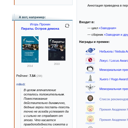
Аннотация приведена в пе
А вот, например:
Входит в:
Игорь Пронин
— цикл
«Заводная»
Пираты. Остров демона
— сборник
«Заводная и др
Награды и премии:
Небьюла / Nebula A
лауреат
Локус / Locus Awar
лауреат
2010
2014
Мемориальная прем
лауреат
Рейтинг:
7.54
(296)
Хьюго / Hugo Award
лауреат
milledi
:
Мемориальная прем
В целом впечатление
лауреат
осталось положительным.
Повествование
Список рекомендова
действительно динамично,
лауреат
бедные герои поспать-поесть
Премия Академии НФ
точно не всегда успевают да
лауреат
и сильно не страдают от
Премия Академии НФ
этого. Что касается
лауреат
правдоподобности сюжета и