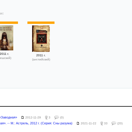
ах:
2011 г.
2011 г.
чешский)
(английский)
«Заводная»
2012-11-29
3
(0)
я». -- М.: Астрель, 2012 г. (Серия: Сны разума)
2021-11-22
33
(20)