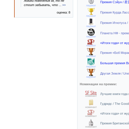
логики поведения гг, то не
Премия Сэйун / 星
стоит забывать, что
...
>>
лауреат
оценка: 8
Премия Курда Лассв
лауреат
Премия Игнотуса / 
лауреат
Планета НФ - преми
лауреат
«Итоги года» от ж
лауреат
Премия «Боб Моран»
лауреат
Большая премия Воо
лауреат
Другая Земля / Une
лауреат
Номинации на премии:
Лучшие книги года п
номинант
Гудридс / The Good
номинант
«Итоги года» от ж
номинант
Премия Британской 
номинант