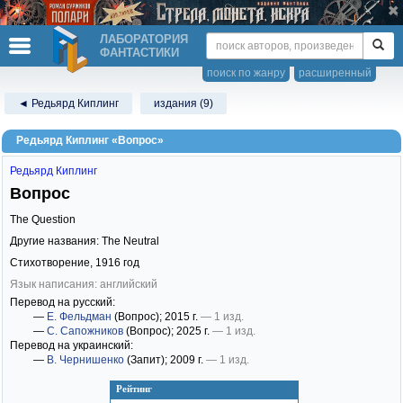
ЛАБОРАТОРИЯ
ФАНТАСТИКИ
поиск по жанру
расширенный
◄ Редьярд Киплинг
издания (9)
Редьярд Киплинг «Вопрос»
Редьярд Киплинг
Вопрос
The Question
Другие названия: The Neutral
Стихотворение,
1916
год
Язык написания: английский
Перевод на русский:
—
Е. Фельдман
(Вопрос)
; 2015 г.
— 1 изд.
—
С. Сапожников
(Вопрос)
; 2025 г.
— 1 изд.
Перевод на украинский:
—
В. Чернишенко
(Запит)
; 2009 г.
— 1 изд.
Рейтинг