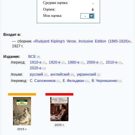
Средняя оценка:
-
Оценок:
0
Моя оценка:
-
Входит в:
— сборник
«Rudyard Kipling's Verse, Inclusive Edition (1885-1926)»
,
1927 г.
Издания:
ВСЕ
(9)
/период:
1910-е
,
1920-е
,
1980-е
,
2000-е
,
2010-е
,
(1)
(1)
(1)
(1)
(1)
2020-е
(1)
/языки:
русский
,
английский
,
украинский
(2)
(6)
(1)
/перевод:
С. Сапожников
,
Е. Фельдман
,
В. Чернишенко
(1)
(1)
(1)
2025 г.
2015 г.