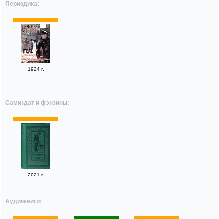
Периодика:
1924 г.
Самиздат и фэнзины:
2021 г.
Аудиокниги: