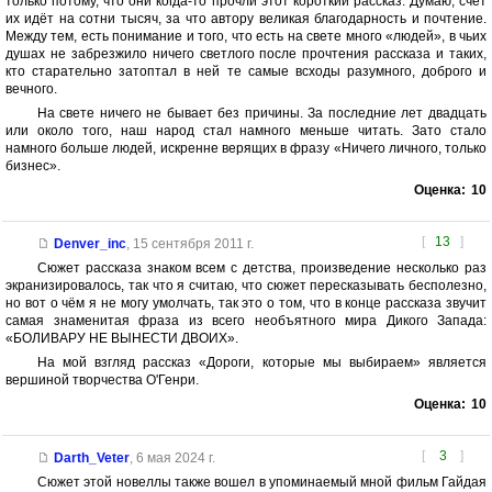
только потому, что они когда-то прочли этот короткий рассказ. Думаю, счёт
их идёт на сотни тысяч, за что автору великая благодарность и почтение.
Между тем, есть понимание и того, что есть на свете много «людей», в чьих
душах не забрезжило ничего светлого после прочтения рассказа и таких,
кто старательно затоптал в ней те самые всходы разумного, доброго и
вечного.
На свете ничего не бывает без причины. За последние лет двадцать
или около того, наш народ стал намного меньше читать. Зато стало
намного больше людей, искренне верящих в фразу «Ничего личного, только
бизнес».
Оценка:
10
[
13
]
Denver_inc
,
15 сентября 2011 г.
Сюжет рассказа знаком всем с детства, произведение несколько раз
экранизировалось, так что я считаю, что сюжет пересказывать бесполезно,
но вот о чём я не могу умолчать, так это о том, что в конце рассказа звучит
самая знаменитая фраза из всего необъятного мира Дикого Запада:
«БОЛИВАРУ НЕ ВЫНЕСТИ ДВОИХ».
На мой взгляд рассказ «Дороги, которые мы выбираем» является
вершиной творчества О'Генри.
Оценка:
10
[
3
]
Darth_Veter
,
6 мая 2024 г.
Сюжет этой новеллы также вошел в упоминаемый мной фильм Гайдая