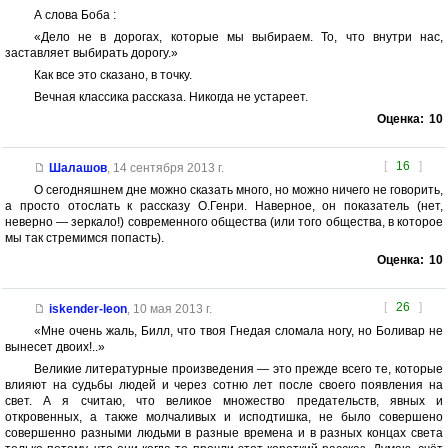
А слова Боба :
«Дело не в дорогах, которые мы выбираем. То, что внутри нас,
заставляет выбирать дорогу.»
Как все это сказано, в точку.
Вечная классика рассказа. Никогда не устареет.
Оценка:
10
[
16
]
Шалашов
,
14 сентября 2013 г.
О сегодняшнем дне можно сказать много, но можно ничего не говорить,
а просто отослать к рассказу О.Генри. Наверное, он показатель (нет,
неверно — зеркало!) современного общества (или того общества, в которое
мы так стремимся попасть).
Оценка:
10
[
26
]
iskender-leon
,
10 мая 2013 г.
«Мне очень жаль, Билл, что твоя Гнедая сломала ногу, но Боливар не
вынесет двоих!..»
Великие литературные произведения — это прежде всего те, которые
влияют на судьбы людей и через сотню лет после своего появления на
свет. А я считаю, что великое множество предательств, явных и
откровенных, а также молчаливых и исподтишка, не было совершено
совершенно разными людьми в разные времена и в разных концах света