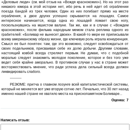
«Деловые люди» (см. мой отзыв на «Вождя краснокожих»). Но на этот раз
никакого юмора в этой истории нет, ибо речь в ней идет об ограблении
поезда бандой из трех человек. Один из них погибает прямо на месте
ограбления, а двое других успешно скрываются на лошадях. Самое
интересное начинается, когда одна из лошадей ломает свою ногу,
поскользнувшись на мшистом валуне. Так же, как и в случае с «Вождем
краснокожих», после фильма народным мемом стала реплика одного из
грабителей: «Боливар не вынесет двоих». В какой-то мере ее приписывали
всему американскому образу жизни, где ключевую роль играла конкуренция.
Смысл ее был понятен: там, где это возможно, следует освобождаться от
своих подельников, присваивая себе их долю добычи. Другими словами,
настоящий ковбой всегда стреляет первым. Не думаю, что с подобной
моралью следует знакомить молодое поколение, которое и без того уже
ведет себя крайне аморально. В противном случае у нас в стране может
восторжествовать мнение, что ради успеха дела сильный всегда должен
ликвидировать слабого.
----------
РЕЗЮМЕ: притча о главном лозунге всей капиталистической системы,
который не меняется вот уже вторую сотню лет. Печально, что 30 лет назад
именно нашей стране не хватило места на приснопамятном Боливаре...
Оценка:
7
Написать отзыв: