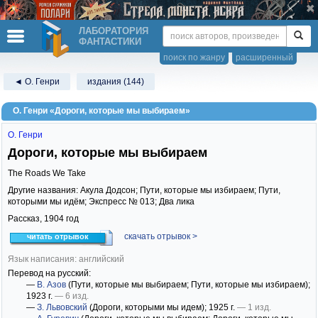
ЛАБОРАТОРИЯ
ФАНТАСТИКИ
поиск по жанру
расширенный
◄ О. Генри
издания (144)
О. Генри «Дороги, которые мы выбираем»
О. Генри
Дороги, которые мы выбираем
The Roads We Take
Другие названия: Акула Додсон; Пути, которые мы избираем; Пути,
которыми мы идём; Экспресс № 013; Два лика
Рассказ,
1904
год
скачать отрывок >
читать отрывок
Язык написания: английский
Перевод на русский:
—
В. Азов
(Пути, которые мы выбираем; Пути, которые мы избираем)
;
1923 г.
— 6 изд.
—
З. Львовский
(Дороги, которыми мы идем)
; 1925 г.
— 1 изд.