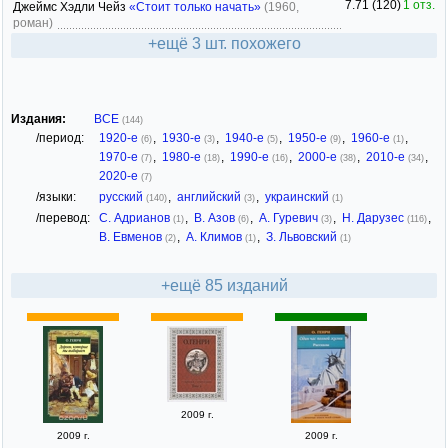
7.71 (120)
1 отз.
Джеймс Хэдли Чейз
«Стоит только начать»
(1960,
роман)
+ещё 3 шт. похожего
Издания:
ВСЕ
(144)
/период:
1920-е
,
1930-е
,
1940-е
,
1950-е
,
1960-е
,
(6)
(3)
(5)
(9)
(1)
1970-е
,
1980-е
,
1990-е
,
2000-е
,
2010-е
,
(7)
(18)
(16)
(38)
(34)
2020-е
(7)
/языки:
русский
,
английский
,
украинский
(140)
(3)
(1)
/перевод:
С. Адрианов
,
В. Азов
,
А. Гуревич
,
Н. Дарузес
,
(1)
(6)
(3)
(116)
В. Евменов
,
А. Климов
,
З. Львовский
(2)
(1)
(1)
+ещё 85 изданий
2009 г.
2009 г.
2009 г.