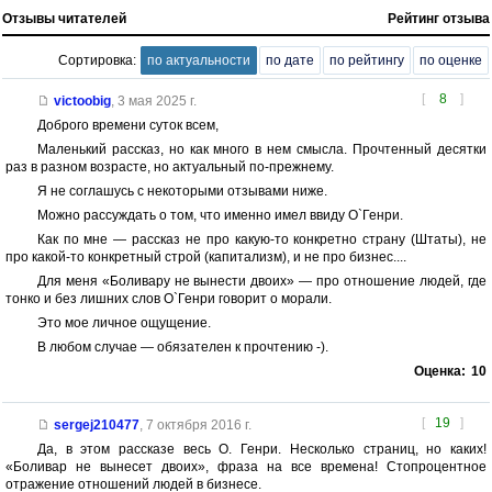
Отзывы читателей
Рейтинг отзыва
Сортировка:
по актуальности
по дате
по рейтингу
по оценке
[
8
]
victoobig
,
3 мая 2025 г.
Доброго времени суток всем,
Маленький рассказ, но как много в нем смысла. Прочтенный десятки
раз в разном возрасте, но актуальный по-прежнему.
Я не соглашусь с некоторыми отзывами ниже.
Можно рассуждать о том, что именно имел ввиду О`Генри.
Как по мне — рассказ не про какую-то конкретно страну (Штаты), не
про какой-то конкретный строй (капитализм), и не про бизнес....
Для меня «Боливару не вынести двоих» — про отношение людей, где
тонко и без лишних слов О`Генри говорит о морали.
Это мое личное ощущение.
В любом случае — обязателен к прочтению -).
Оценка:
10
[
19
]
sergej210477
,
7 октября 2016 г.
Да, в этом рассказе весь О. Генри. Несколько страниц, но каких!
«Боливар не вынесет двоих», фраза на все времена! Стопроцентное
отражение отношений людей в бизнесе.