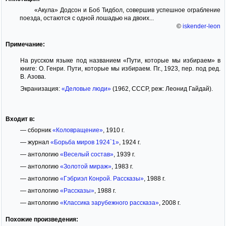
«Акула» Додсон и Боб Тидбол, совершив успешное ограбление
поезда, остаются с одной лошадью на двоих...
©
iskender-leon
Примечание:
На русском языке под названием «Пути, которые мы избираем» в
книге: О. Генри. Пути, которые мы избираем. Пг., 1923, пер. под ред.
В. Азова.
Экранизация:
«Деловые люди»
(1962, СССР, реж: Леонид Гайдай).
Входит в:
— сборник
«Коловращение»
, 1910 г.
— журнал
«Борьба миров 1924`1»
, 1924 г.
— антологию
«Веселый состав»
, 1939 г.
— антологию
«Золотой мираж»
, 1983 г.
— антологию
«Гэбриэл Конрой. Рассказы»
, 1988 г.
— антологию
«Рассказы»
, 1988 г.
— антологию
«Классика зарубежного рассказа»
, 2008 г.
Похожие произведения: