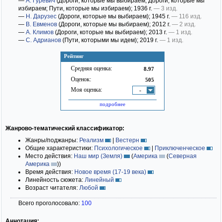
—
А. Гуревич
(Дороги, которые мы выбираем; Дороги, которые мы
избираем; Пути, которые мы избираем)
; 1936 г.
— 3 изд.
—
Н. Дарузес
(Дороги, которые мы выбираем)
; 1945 г.
— 116 изд.
—
В. Евменов
(Дороги, которые мы выбираем)
; 2012 г.
— 2 изд.
—
А. Климов
(Дороги, которые мы выбираем)
; 2013 г.
— 1 изд.
—
С. Адрианов
(Пути, которыми мы идем)
; 2019 г.
— 1 изд.
Рейтинг
Средняя оценка:
8.97
Оценок:
505
Моя оценка:
-
подробнее
Жанрово-тематический классификатор:
Жанры/поджанры:
Реализм
|
Вестерн
Общие характеристики:
Психологическое
|
Приключенческое
Место действия:
Наш мир (Земля)
(
Америка
(
Северная
Америка
)
)
Время действия:
Новое время (17-19 века)
Линейность сюжета:
Линейный
Возраст читателя:
Любой
Всего проголосовало:
100
Аннотация: