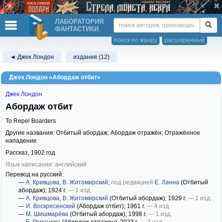
ЛАБОРАТОРИЯ
ФАНТАСТИКИ
поиск по жанру
расширенный
◄ Джек Лондон
издания (12)
Джек Лондон «Абордаж отбит»
Джек Лондон
Абордаж отбит
To Repel Boarders
Другие названия: Отбитый абордаж; Абордаж отражён; Отражённое
нападение
Рассказ,
1902
год
Язык написания: английский
Перевод на русский:
—
А. Кривцова
,
В. Житомирский
;
под редакцией
Е. Ланна
(Отбитый
абордаж)
; 1924 г.
— 1 изд.
—
А. Кривцова
,
В. Житомирский
(Отбитый абордаж)
; 1929 г.
— 1 изд.
—
И. Воскресенский
(Абордаж отбит)
; 1961 г.
— 4 изд.
—
М. Шишмарёва
(Отбитый абордаж)
; 1998 г.
— 1 изд.