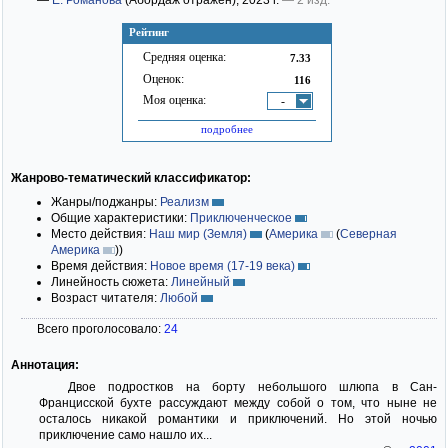
—
Е. Романова
(Абордаж отражен)
; 2023 г.
— 2 изд.
Рейтинг
Средняя оценка:
7.33
Оценок:
116
Моя оценка:
-
подробнее
Жанрово-тематический классификатор:
Жанры/поджанры:
Реализм
Общие характеристики:
Приключенческое
Место действия:
Наш мир (Земля)
(
Америка
(
Северная
Америка
)
)
Время действия:
Новое время (17-19 века)
Линейность сюжета:
Линейный
Возраст читателя:
Любой
Всего проголосовало:
24
Аннотация:
Двое подростков на борту небольшого шлюпа в Сан-
Францисской бухте рассуждают между собой о том, что ныне не
осталось никакой романтики и приключений. Но этой ночью
приключение само нашло их...