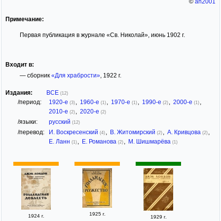
©
an2001
Примечание:
Первая публикация в журнале «Св. Николай», июнь 1902 г.
Входит в:
— сборник
«Для храбрости»
, 1922 г.
Издания:
ВСЕ
(12)
/период:
1920-е
,
1960-е
,
1970-е
,
1990-е
,
2000-е
,
(3)
(1)
(1)
(2)
(1)
2010-е
,
2020-е
(2)
(2)
/языки:
русский
(12)
/перевод:
И. Воскресенский
,
В. Житомирский
,
А. Кривцова
,
(4)
(2)
(2)
Е. Ланн
,
Е. Романова
,
М. Шишмарёва
(1)
(2)
(1)
1925 г.
1924 г.
1929 г.