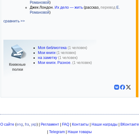
Романовой
)
Джек Лондон.
Их дело — жить
(рассказ,
перевод
Е.
Романовой
)
сравнить >>
Моя библиотека
(1 человек)
Мои книги
(1 человек)
на заметку
(1 человек)
Мои книги. Разное.
(1 человек)
Книжные
полки
О сайте
(
eng
,
fra
,
укр
) |
Регламент
|
FAQ
|
Контакты
|
Наши награды
|
ВКонтакте
|
Telegram
|
Наши товары