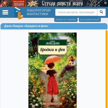
ЛАБОРАТОРИЯ
ФАНТАСТИКИ
поиск по жанру
расширенный
Джек Лондон «Бродяга и фея»