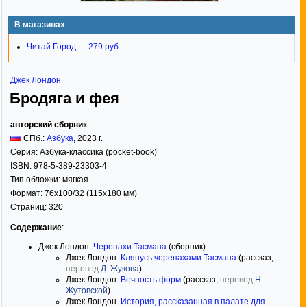
В магазинах
Читай Город — 279 руб
Джек Лондон
Бродяга и фея
авторский сборник
СПб.:
Азбука
,
2023
г.
Серия:
Азбука-классика (pocket-book)
ISBN:
978-5-389-23303-4
Тип обложки:
мягкая
Формат:
76x100/32
(115x180 мм)
Страниц:
320
Содержание
:
Джек Лондон.
Черепахи Тасмана
(сборник)
Джек Лондон.
Клянусь черепахами Тасмана
(рассказ,
перевод
Д. Жукова
)
Джек Лондон.
Вечность форм
(рассказ,
перевод
Н.
Жутовской
)
Джек Лондон.
История, рассказанная в палате для