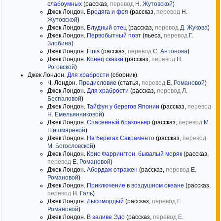
слабоумных
(рассказ,
перевод
Н. Жутовской
)
Джек Лондон.
Бродяга и фея
(рассказ,
перевод
Н.
Жутовской
)
Джек Лондон.
Блудный отец
(рассказ,
перевод
Д. Жукова
)
Джек Лондон.
Первобытный поэт
(пьеса,
перевод
Г.
Злобина
)
Джек Лондон.
Finis
(рассказ,
перевод
С. Антонова
)
Джек Лондон.
Конец сказки
(рассказ,
перевод
Н.
Роговской
)
Джек Лондон.
Для храбрости
(сборник)
Ч. Лондон.
Предисловие
(статья,
перевод
Е. Романовой
)
Джек Лондон.
Для храбрости
(рассказ,
перевод
Л.
Беспаловой
)
Джек Лондон.
Тайфун у берегов Японии
(рассказ,
перевод
Н. Емельянниковой
)
Джек Лондон.
Спасенный браконьер
(рассказ,
перевод
М.
Шишмарёвой
)
Джек Лондон.
На берегах Сакраменто
(рассказ,
перевод
М. Богословской
)
Джек Лондон.
Крис Фаррингтон, бывалый моряк
(рассказ,
перевод
Е. Романовой
)
Джек Лондон.
Абордаж отражен
(рассказ,
перевод
Е.
Романовой
)
Джек Лондон.
Приключение в воздушном океане
(рассказ,
перевод
Н. Галь
)
Джек Лондон.
Лысомордый
(рассказ,
перевод
Е.
Романовой
)
Джек Лондон.
В заливе Эдо
(рассказ,
перевод
Е.