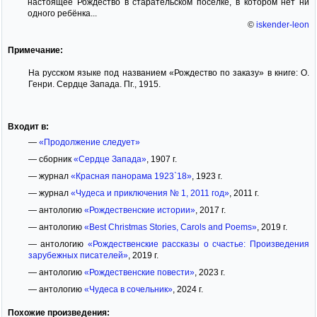
настоящее Рождество в старательском посёлке, в котором нет ни
одного ребёнка...
©
iskender-leon
Примечание:
На русском языке под названием «Рождество по заказу» в книге: О.
Генри. Сердце Запада. Пг., 1915.
Входит в:
—
«Продолжение следует»
— сборник
«Сердце Запада»
, 1907 г.
— журнал
«Красная панорама 1923`18»
, 1923 г.
— журнал
«Чудеса и приключения № 1, 2011 год»
, 2011 г.
— антологию
«Рождественские истории»
, 2017 г.
— антологию
«Best Christmas Stories, Carols and Poems»
, 2019 г.
— антологию
«Рождественские рассказы о счастье: Произведения
зарубежных писателей»
, 2019 г.
— антологию
«Рождественские повести»
, 2023 г.
— антологию
«Чудеса в сочельник»
, 2024 г.
Похожие произведения: