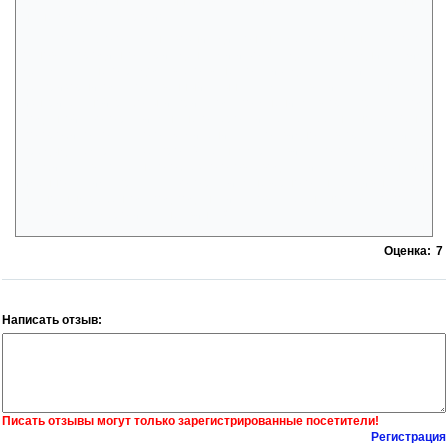
доставят приятность её сыну. И вот оказывается, что это и есть сын
нашего добряка Чероки!
После этого у меня возник диссонанс. Человек нашёл золото,
основал городишко, сорит деньгами и хочет сделать праздник чужим
детям, а у него рядом, всего в нескольких десятках миль, растёт
беспризорником собственный сын, а мать валится с ног от
изнурительной работы и при этом, по мнению автора, прячет под
подушкой фотографию нашего героя и целует её на ночь! Меня
покоробило от такого «умиления». Но видно автор, как и в
предыдущем рассказе про 19-летнюю красавицу, которая радостно
влюбилась в 45-летнего облезлого овцевода, считает удел женщин
именно таким: прятать фотографию неверного, наградившего её
несносным ребёнком, под подушку и целовать её на ночь. А кто после
этого добряк Чероки, как не свинья?
Оценка:
7
Написать отзыв:
Писать отзывы могут только зарегистрированные посетители!
Регистрация