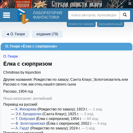
ЛАБОРАТОРИЯ
ФАНТАСТИКИ
поиск по жанру
расширенный
◄ О. Генри
издания (79)
О. Генри «Ёлка с сюрпризом»
О. Генри
Ёлка с сюрпризом
Christmas by Injunction
Другие названия: Рождество по заказу; Санта Клаус; Золотоискатель или
Рассказ о том, как отец нашёл своего сына
Рассказ,
1904
год
Язык написания: английский
Перевод на русский:
—
К. Жихарева
(Рождество по заказу)
; 1923 г.
— 1 изд.
—
Э.К. Бродерсен
(Санта Клаус)
; 1925 г.
— 2 изд.
—
Т. Озёрская
(Ёлка с сюрпризом)
; 1954 г.
— 60 изд.
—
Ф. Золотаревская
(Ёлка с сюрпризом)
; 2002 г.
— 4 изд.
—
А. Гардт
(Рождество по заказу)
; 2024 г.
— 1 изд.