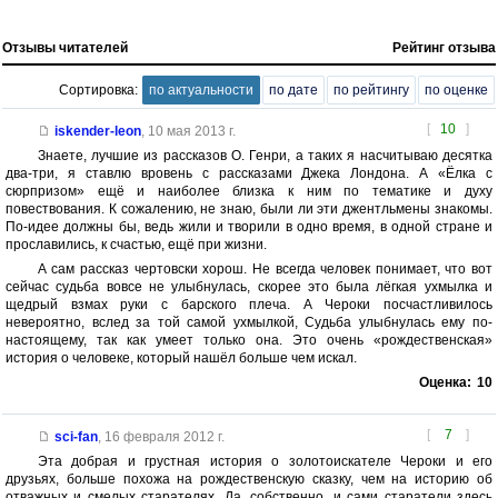
Отзывы читателей
Рейтинг отзыва
Сортировка:
по актуальности
по дате
по рейтингу
по оценке
[
10
]
iskender-leon
,
10 мая 2013 г.
Знаете, лучшие из рассказов О. Генри, а таких я насчитываю десятка
два-три, я ставлю вровень с рассказами Джека Лондона. А «Ёлка с
сюрпризом» ещё и наиболее близка к ним по тематике и духу
повествования. К сожалению, не знаю, были ли эти джентльмены знакомы.
По-идее должны бы, ведь жили и творили в одно время, в одной стране и
прославились, к счастью, ещё при жизни.
А сам рассказ чертовски хорош. Не всегда человек понимает, что вот
сейчас судьба вовсе не улыбнулась, скорее это была лёгкая ухмылка и
щедрый взмах руки с барского плеча. А Чероки посчастливилось
невероятно, вслед за той самой ухмылкой, Судьба улыбнулась ему по-
настоящему, так как умеет только она. Это очень «рождественская»
история о человеке, который нашёл больше чем искал.
Оценка:
10
[
7
]
sci-fan
,
16 февраля 2012 г.
Эта добрая и грустная история о золотоискателе Чероки и его
друзьях, больше похожа на рождественскую сказку, чем на историю об
отважных и смелых старателях. Да, собственно, и сами старатели здесь