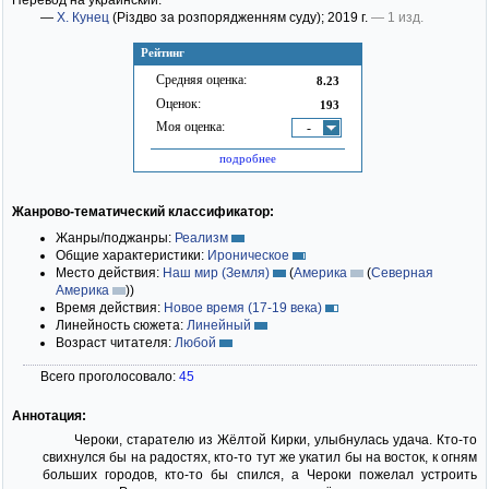
Перевод на украинский:
—
Х. Кунец
(Різдво за розпорядженням суду)
; 2019 г.
— 1 изд.
Рейтинг
Средняя оценка:
8.23
Оценок:
193
Моя оценка:
-
подробнее
Жанрово-тематический классификатор:
Жанры/поджанры:
Реализм
Общие характеристики:
Ироническое
Место действия:
Наш мир (Земля)
(
Америка
(
Северная
Америка
)
)
Время действия:
Новое время (17-19 века)
Линейность сюжета:
Линейный
Возраст читателя:
Любой
Всего проголосовало:
45
Аннотация:
Чероки, старателю из Жёлтой Кирки, улыбнулась удача. Кто-то
свихнулся бы на радостях, кто-то тут же укатил бы на восток, к огням
больших городов, кто-то бы спился, а Чероки пожелал устроить