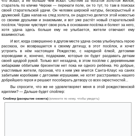
что искал, а не больше чем искал. Охотник за богатой золотой жилой,
старатель по кличке Чероки — перекати поле, он то тут, то там в поисках
своей старательской удачи. Он человек широкой натуры, бескорыстный и
дружеский. Едва напав на след золота, он радостно делится этой новостью
со своими друзьями и знакомыми, и вот уже растёт новый старательский
посёлок. Чероки чувствует свою роль в основании посёлка и болеет за него,
хотя удача здесь больше ему не улыбается, жители отвечают ему
взаимностью.
И вот, когда совершенно в другом месте удача снова улыбнулась герою
рассказа, он возвращается к своему детищу, в этот посёлок, и хочет
устроить в нём настоящее Рождество, с нарядной ёлкой, детскими
хороводами и, конечно, подарками, которые он будет раздавать деткам
своей щедрой рукой. Только вот незадача, в этом посёлке с деревянными
хибарками оббитыми брезентом нет пока ни одного ребёнка. Но добрые,
участливые жители, прознав, что к ним уже мчится Санта-Клаус на санях
забитыми коробками с детскими игрушками, не хотят расстраивать нашего
добрейшего героя и решают пособирать детвору со всех окрестностей...
Вы спросите, что же не удовлетворяет меня в этой рождественской
идиллии? — Дальше будет спойлер:
Спойлер (раскрытие сюжета)
(кликните по нему, чтобы увидеть)
Всё дело в том, что, конечно, все мало-мальски благополучные семьи
не согласились расстаться на такой праздник со своими детьми. И
доставить удалось лишь одного, практически беспризорного
мальчишку, чья мать-посудомойка, валилась с ног от тяжёлой работы,
не имела времени на праздник и всё равно не могла его сделать
своему ребёнку. Поэтому согласилась, пусть хоть чужие люди