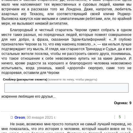
мало чем напоминают тех мужественных и суровых людей, какими мы
встречаем их в рассказах того же Лондона. Даже, напротив, любитель
азартных игр Техасец, или соответствующий своей кличке Роджер-
Выпивоха кажутся нам милыми и симпатичными ребятами, или, по крайней
мере, не вызывают никакой антипатии.
Благородный и честный старатель Чероки сумел собрать в одном
месте таких разных, но порядочных людей, которые помнят совершенное
для них добро, а фраза, сказанная Эдом-Калифорнией: «...Я глубоко
признателен Чероки за то, что ему наконец повезло...», — как нельзя лучше
подтверждает эту мысль. И глядя, как стараются Тринидад и Судья, да и все
остальные жители поселка, чтобы не расстроить своего друга, понимаешь,
что такое отношение к себе невозможно купить ни за какие деньги. И
ничего, кроме радости за хорошего и благородного человека невозможно
испытывать, когда узнаешь, какой «дорогой» сюрприз, сами того не
подозревая, оставили для Чероки
Спойлер (раскрытие сюжета)
(кликните по нему, чтобы увидеть)
«под елкой»
искренне любящие его друзья...
Оценка:
9
[
5
]
Oreon
,
30 января 2021 г.
Не знаю, возможно мне просто попался не самый лучший перевод, но
мне показалась, что это история о человеке, который нашёл вовсе не то,