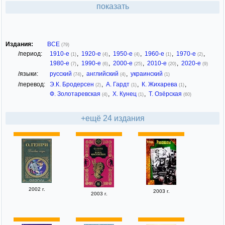
показать
Издания:
ВСЕ
(79)
/период:
1910-е
,
1920-е
,
1950-е
,
1960-е
,
1970-е
,
(1)
(4)
(4)
(1)
(2)
1980-е
,
1990-е
,
2000-е
,
2010-е
,
2020-е
(7)
(6)
(25)
(20)
(9)
/языки:
русский
,
английский
,
украинский
(74)
(4)
(1)
/перевод:
Э.К. Бродерсен
,
А. Гардт
,
К. Жихарева
,
(2)
(1)
(1)
Ф. Золотаревская
,
Х. Кунец
,
Т. Озёрская
(4)
(1)
(60)
+ещё 24 издания
2002 г.
2003 г.
2003 г.