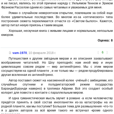
и не писал, являясь по этой причине наряду с Уильямом Тенном и Эриком
Фрэнком Расселом одним из самых читаемых и уважаемых для меня.
Роман о случайном невероятном открытии, повлекшем за собой еще
более удивительные последствия. Во многом из-за «оптического» типа
построения сюжета перекликается отчасти со «Светом былого». Кажется,
автор питал некую приязнь к таким вещам.
Хорошая, нескучная книга с живыми лицами и нормальным, непошлым
юмором.
Оценка:
8
[
6
]
vam-1970
,
10 февраля 2018 г.
Путешествия к другим звёздным мирам и их описания захватывают
воображение читателей. Но Шоу преподнёс нам иной мир и иную
цивилизацию совсем рядом — мир антинейтрино. Мы с этим миром
сосуществуем на одной планете , и не только мы — рядом продублирована
другая вселенная из антинейтрино.
Автор поставил сюжет на наезженной колее -учёный с амбициями, его
случайные спутники и полудиктаторский режим государства
Баранди(Бурунди наверно) в тропиках Африки. Всё это создает особый
колорит для повести о контакте с параллельным миром.
И одна гуманистическая мысль звучит в романе -а если человечеству
придётся принять в свой состав инопланетян из-за катастрофы на их
родной планете, как мы поступим? Большая тема для размышления -что-то
я у других авторов за всё время такого не встречал -кроме одного