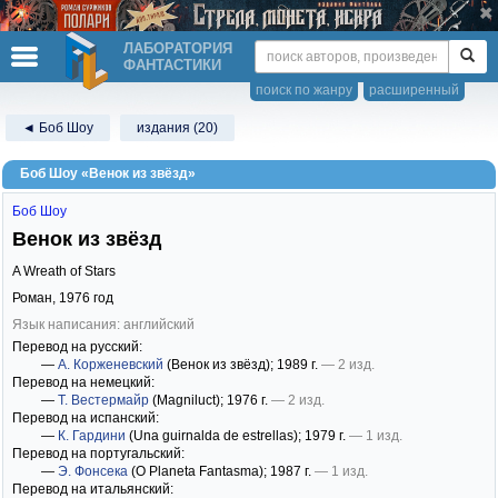
ЛАБОРАТОРИЯ
ФАНТАСТИКИ
поиск по жанру
расширенный
◄ Боб Шоу
издания (20)
Боб Шоу «Венок из звёзд»
Боб Шоу
Венок из звёзд
A Wreath of Stars
Роман,
1976
год
Язык написания: английский
Перевод на русский:
—
А. Корженевский
(Венок из звёзд)
; 1989 г.
— 2 изд.
Перевод на немецкий:
—
Т. Вестермайр
(Magniluct)
; 1976 г.
— 2 изд.
Перевод на испанский:
—
К. Гардини
(Una guirnalda de estrellas)
; 1979 г.
— 1 изд.
Перевод на португальский:
—
Э. Фонсека
(O Planeta Fantasma)
; 1987 г.
— 1 изд.
Перевод на итальянский: