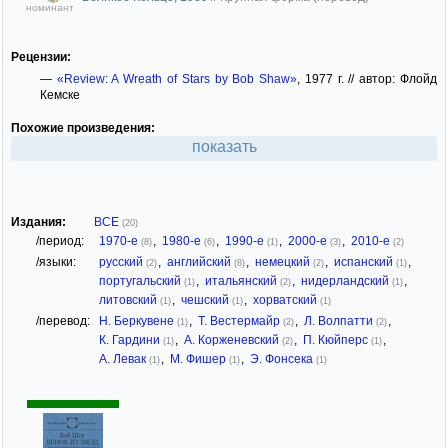
номинант
Рецензии:
—
«Review: A Wreath of Stars by Bob Shaw»
, 1977 г. // автор: Флойд
Кемске
Похожие произведения:
показать
Издания:
ВСЕ
(20)
/период:
1970-е
,
1980-е
,
1990-е
,
2000-е
,
2010-е
(8)
(6)
(1)
(3)
(2)
/языки:
русский
,
английский
,
немецкий
,
испанский
,
(2)
(8)
(2)
(1)
португальский
,
итальянский
,
нидерландский
,
(1)
(2)
(1)
литовский
,
чешский
,
хорватский
(1)
(1)
(1)
/перевод:
Н. Беркувене
,
Т. Вестермайр
,
Л. Волпатти
,
(1)
(2)
(2)
К. Гардини
,
А. Корженевский
,
П. Кюйперс
,
(1)
(2)
(1)
А. Левак
,
М. Фишер
,
Э. Фонсека
(1)
(1)
(1)