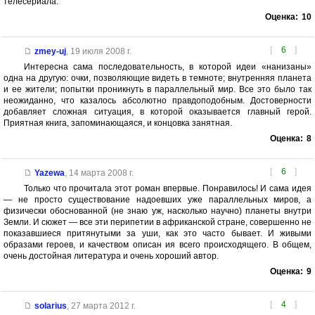
телесериала.
Оценка:
10
[
6
]
zmey-uj
,
19 июля 2008 г.
Интересна сама последовательность, в которой идеи «нанизаны»
одна на другую: очки, позволяющие видеть в темноте; внутренняя планета
и ее жители; попытки проникнуть в параллельный мир. Все это было так
неожиданно, что казалось абсолютно правдоподобным. Достоверности
добавляет сложная ситуация, в которой оказывается главный герой.
Приятная книга, запоминающаяся, и концовка занятная.
Оценка:
8
[
6
]
Yazewa
,
14 марта 2008 г.
Только что прочитала этот роман впервые. Понравилось! И сама идея
— не просто существование надоевших уже параллельных миров, а
физически обоснованной (не знаю уж, насколько научно) планеты внутри
Земли. И сюжет — все эти перипетии в африканской стране, совершенно не
показавшиеся притянутыми за уши, как это часто бывает. И живыми
образами героев, и качеством описан ия всего происходящего. В общем,
очень достойная литература и очень хороший автор.
Оценка:
9
[
4
]
solarius
,
27 марта 2012 г.