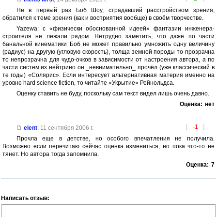
Не в первый раз Боб Шоу, страдавший расстройством зрения,
обратился к теме зрения (как и восприятия вообще) в своём творчестве.
Yazewa: с «физически обоснованной идеей» фантазии инженера-
строителя не лежали рядом. Нетрудно заметить, что даже по части
банальной кинематики Боб не может правильно умножить одну величину
(радиус) на другую (угловую скорость), толща земной породы то прозрачна
то непрозрачна для чудо-очков в зависимости от настроения автора, а по
части систем из нейтрино он _невнимательно_ прочёл (уже классический в
те годы) «Солярис». Если интересует альтернативная материя именно на
уровне hard science fiction, то читайте «Укрытие» Рейнольдса.
Оценку ставить не буду, поскольку сам текст видел лишь очень давно.
Оценка:
нет
[
-1
]
elent
,
11 сентября 2006 г.
Прочла еще в детстве, но особого впечатления не получила.
Возможно если перечитаю сейчас оценка измениться, но пока что-то не
тянет. Но автора тогда запомнила.
Оценка:
7
Написать отзыв: