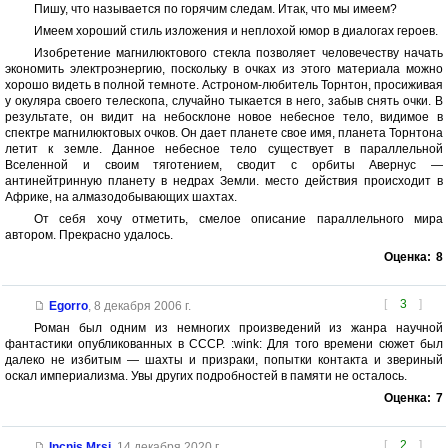
Пишу, что называется по горячим следам. Итак, что мы имеем?
Имеем хороший стиль изложения и неплохой юмор в диалогах героев.
Изобретение магнилюктового стекла позволяет человечеству начать
экономить электроэнергию, поскольку в очках из этого материала можно
хорошо видеть в полной темноте. Астроном-любитель Торнтон, просиживая
у окуляра своего телескопа, случайно тыкается в него, забыв снять очки. В
результате, он видит на небосклоне новое небесное тело, видимое в
спектре магнилюктовых очков. Он дает планете свое имя, планета Торнтона
летит к земле. Данное небесное тело существует в параллельной
Вселенной и своим тяготением, сводит с орбиты Авернус —
антинейтринную планету в недрах Земли. место действия происходит в
Африке, на алмазодобывающих шахтах.
От себя хочу отметить, смелое описание параллельного мира
автором. Прекрасно удалось.
Оценка:
8
[
3
]
Egorro
,
8 декабря 2006 г.
Роман был одним из немногих произведений из жанра научной
фантастики опубликованных в СССР. :wink: Для того времени сюжет был
далеко не избитым — шахты и призраки, попытки контакта и звериный
оскал империализма. Увы других подробностей в памяти не осталось.
Оценка:
7
[
2
]
Incnis Mrsi
,
14 декабря 2020 г.