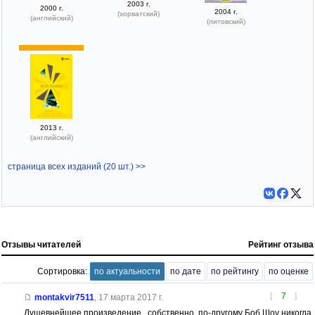
2003 г.
2000 г.
2004 г.
(хорватский)
(английский)
(литовский)
2013 г.
(английский)
страница всех изданий (20 шт.) >>
Отзывы читателей
Рейтинг отзыва
Сортировка:
по актуальности
по дате
по рейтингу
по оценке
[
7
]
montakvir7511
,
17 марта 2017 г.
Душевнейшее произведение...собственно, по-другому Боб Шоу никогда