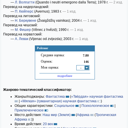
—
Л. Волпатти
(Quando i neutri emergono dalla Terra)
; 1978 г.
— 2 изд.
Перевод на нидерландский:
—
П. Кюйперс
(Avernus)
; 1983 г.
— 1 изд.
Перевод на литовский:
—
Н. Беркувене
(Žvaigždžių vainikas)
; 2004 г.
— 1 изд.
Перевод на чешский:
—
М. Фишер
(Věnec z hvězd)
; 1990 г.
— 1 изд.
Перевод на хорватский:
—
А. Левак
(Vijenac od zvijezda)
; 2003 г.
— 1 изд.
Рейтинг
Средняя оценка:
7.80
Оценок:
146
Моя оценка:
-
подробнее
Жанрово-тематический классификатор:
Жанры/поджанры:
Фантастика
(
«Твёрдая» научная фантастика
|
«Мягкая» (гуманитарная) научная фантастика
)
Общие характеристики:
Социальное
|
Психологическое
|
Приключенческое
Место действия:
Наш мир (Земля)
(
Африка
(
Тропическая
Африка
)
)
Время действия:
20 век