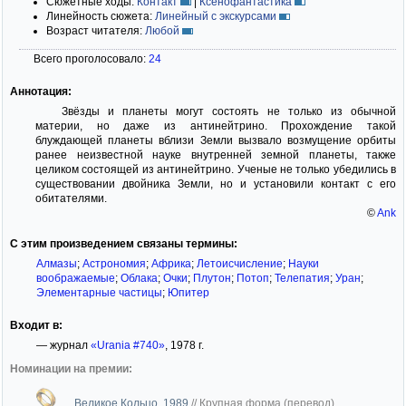
Сюжетные ходы:
Контакт
|
Ксенофантастика
Линейность сюжета:
Линейный с экскурсами
Возраст читателя:
Любой
Всего проголосовало:
24
Аннотация:
Звёзды и планеты могут состоять не только из обычной
материи, но даже из антинейтрино. Прохождение такой
блуждающей планеты вблизи Земли вызвало возмущение орбиты
ранее неизвестной науке внутренней земной планеты, также
целиком состоящей из антинейтрино. Ученые не только убедились в
существовании двойника Земли, но и установили контакт с его
обитателями.
©
Ank
С этим произведением связаны термины:
Алмазы
;
Астрономия
;
Африка
;
Летоисчисление
;
Науки
воображаемые
;
Облака
;
Очки
;
Плутон
;
Потоп
;
Телепатия
;
Уран
;
Элементарные частицы
;
Юпитер
Входит в:
— журнал
«Urania #740»
, 1978 г.
Номинации на премии:
Великое Кольцо, 1989
//
Крупная форма (перевод)