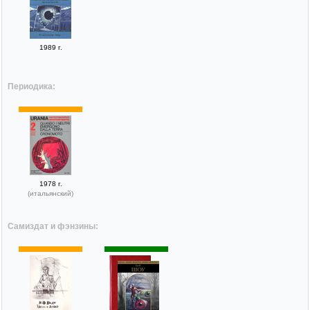
1989 г.
Периодика:
1978 г.
(итальянский)
Самиздат и фэнзины: