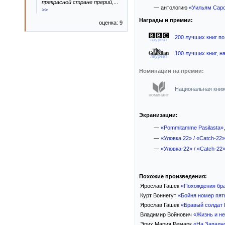
прекрасной стране прерий,
...
— антологию
«Уильям Саро
>>
Награды и премии:
оценка: 9
200 лучших книг по
лауреат
100 лучших книг, на
лауреат
Номинации на премии:
Национальная книжн
номинант
Экранизации:
—
«Pommitamme Pasilasta»
—
«Уловка 22» / «Catch-22»
—
«Уловка-22» / «Catch-22
Похожие произведения:
Ярослав Гашек
«Похождения бра
Курт Воннегут
«Бойня номер пят
Ярослав Гашек
«Бравый солдат
Владимир Войнович
«Жизнь и н
Эрих Мария Ремарк
«На Западн