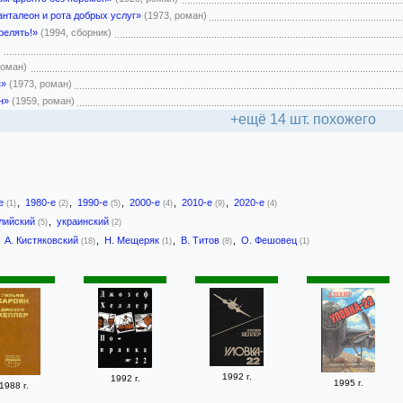
анталеон и рота добрых услуг»
(1973, роман)
елять!»
(1994, сборник)
)
роман)
я»
(1973, роман)
н»
(1959, роман)
+ещё 14 шт. похожего
-е
,
1980-е
,
1990-е
,
2000-е
,
2010-е
,
2020-е
(1)
(2)
(5)
(4)
(9)
(4)
лийский
,
украинский
(5)
(2)
,
А. Кистяковский
,
Н. Мещеряк
,
В. Титов
,
О. Фешовец
(18)
(1)
(8)
(1)
1992 г.
1992 г.
1995 г.
1988 г.