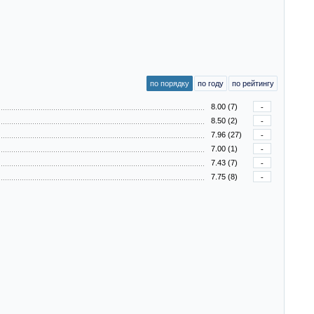
по порядку
по году
по рейтингу
8.00 (7)
-
8.50 (2)
-
7.96 (27)
-
7.00 (1)
-
7.43 (7)
-
7.75 (8)
-