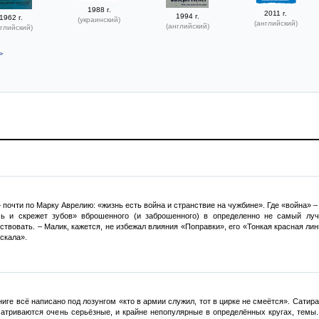
1988 г.
2011 г.
1994 г.
1962 г.
(украинский)
(английский)
(английский)
глийский)
>
почти по Марку Аврелию: «жизнь есть война и странствие на чужбине». Где «война» – 
ь и скрежет зубов» вброшенного (и заброшенного) в определенно не самый луч
твовать. – Малик, кажется, не избежал влияния «Поправки», его «Тонкая красная лин
 скала».
ниге всё написано под лозунгом «кто в армии служил, тот в цирке не смеётся». Сати
атриваются очень серьёзные, и крайне непопулярные в определённых кругах, темы. 