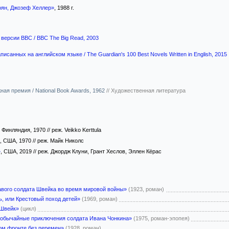
ян, Джозеф Хеллер»
, 1988 г.
 версии BBC / BBC The Big Read, 2003
писанных на английском языке / The Guardian's 100 Best Novels Written in English, 2015
ая премия / National Book Awards, 1962
//
Художественная литература
, Финляндия, 1970 // реж. Veikko Kerttula
, США, 1970 // реж. Майк Николс
»
, США, 2019 // реж. Джордж Клуни, Грант Хеслов, Эллен Кёрас
вого солдата Швейка во время мировой войны»
(1923, роман)
ь, или Крестовый поход детей»
(1969, роман)
 Швейк»
(цикл)
еобычайные приключения солдата Ивана Чонкина»
(1975, роман-эпопея)
ом фронте без перемен»
(1928, роман)