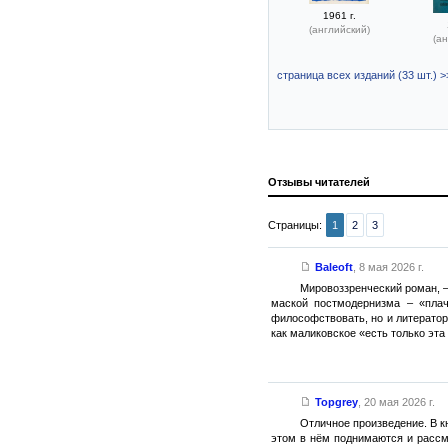
1961 г.
(английский)
(ан
страница всех изданий (33 шт.) >
Отзывы читателей
Страницы:
1
2
3
Baleoft
,
8 мая 2026 г.
Мировоззренческий роман, – 
маской постмодернизма – «плач
философствовать, но и литераторс
как маликовское «есть только эта
Topgrey
,
20 мая 2026 г.
Отличное произведение. В к
этом в нём поднимаются и рассм