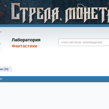
Лаборатория
Фантастики
ия (33)
2»