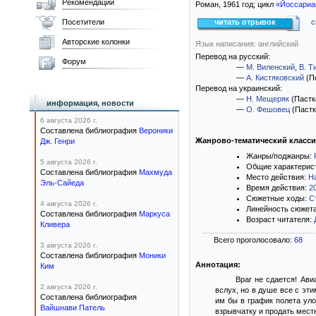
Рекомендации
Роман,
1961
год; цикл
«Йоссариан
Посетители
читать отрывок
с
Авторские колонки
Язык написания: английский
Перевод на русский:
Форум
—
М. Виленский
,
В. Т
—
А. Кистяковский
(П
Перевод на украинский:
—
Н. Мещеряк
(Пастка
информация, новости
—
О. Фешовец
(Пастк
6 августа 2026 г.
Составлена библиография
Вероники
Жанрово-тематический класс
Дж. Генри
Жанры/поджанры:
5 августа 2026 г.
Общие характерис
Составлена библиография
Махмуда
Место действия:
Н
Эль-Сайеда
Время действия:
2
Сюжетные ходы:
С
4 августа 2026 г.
Линейность сюжет
Составлена библиография
Маркуса
Возраст читателя:
Кливера
Всего проголосовало:
68
3 августа 2026 г.
Составлена библиография
Моники
Аннотация:
Ким
Враг не сдается! Ави
2 августа 2026 г.
вслух, но в душе все с эти
Составлена библиография
им бы в график полета уло
Вайшнави Патель
взрывчатку и продать мест