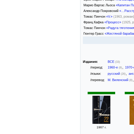
Марио Варгас Льоса
«Капитан П
Александр Покровский
«…Расстр
Томас Пинчон
«V.»
(1963, роман
Франц Кафка
«Процесс»
(1925, 
Томас Пинчон
«Радуга тяготени
Гюнтер Грасс
«Жестяной бараба
Издания:
ВСЕ
(33)
/период:
1960-е
,
1970
(8)
/языки:
русский
,
анг
(26)
/перевод:
М. Виленский
(8)
1967 г.