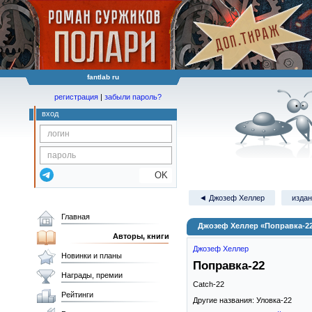
fantlab ru
регистрация
|
забыли пароль?
вход
OK
◄ Джозеф Хеллер
издан
Главная
Джозеф Хеллер «Поправка-2
Авторы, книги
Джозеф Хеллер
Новинки и планы
Поправка-22
Награды, премии
Catch-22
Рейтинги
Другие названия: Уловка-22