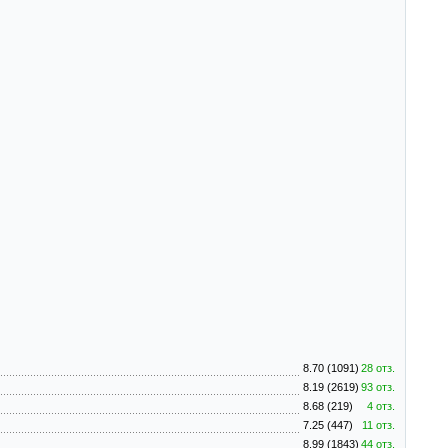
8.70 (1091)
28 отз.
8.19 (2619)
93 отз.
8.68 (219)
4 отз.
7.25 (447)
11 отз.
8.99 (1843)
44 отз.