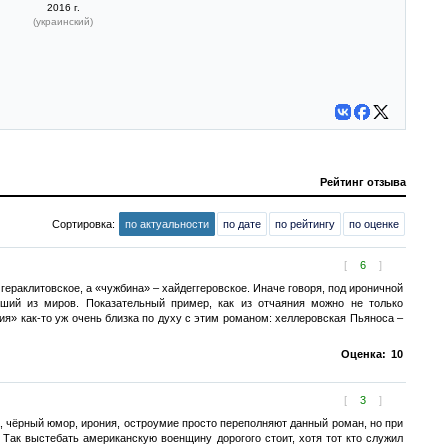
2016 г.
(украинский)
Рейтинг отзыва
Сортировка:
по актуальности
по дате
по рейтингу
по оценке
[
6
]
гераклитовское, а «чужбина» – хайдеггеровское. Иначе говоря, под ироничной
ший из миров. Показательный пример, как из отчаяния можно не только
ия» как-то уж очень близка по духу с этим романом: хеллеровская Пьяноса –
Оценка:
10
[
3
]
ра, чёрный юмор, ирония, остроумие просто переполняют данный роман, но при
Так выстебать американскую военщину дорогого стоит, хотя тот кто служил