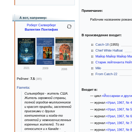
Примечание:
А вот, например:
Рабочим названием романа 
Роберт Силверберг
Валентин Понтифик
В произведение входит:
Catch-18
(1955)
Chief White Halfoat
Майор Майор Майор Ма
Старик лейтенанта Ней
Milo
2021
2009
2006
From Catch-22
Рейтинг:
7.5
(385)
Fiametta
:
Входит в:
Сильверберг - житель США.
— цикл
«Йоссариан и друг
Житель огромной страны,
полной городов-миллионников
— журнал
«Урал, 1967, № 
и красот природы, заселенной
— журнал
«Урал, 1967, № 
приезжими с других
континентов и когда-то
— журнал
«Урал, 1967, № 
отнятой у немногочисленных
— журнал
«Урал, 1967, № 
коренных жителей. То же
относится и к Канаде -
— журнал
«Урал, 1967, № 