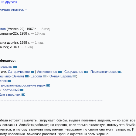
 и другие»
качать отрывок >
итов
(Уловка-22)
; 1967 г.
— 8 изд.
оправка-22)
; 1988 г.
— 18 изд.
 на дурнів)
; 1988 г.
— 1 изд.
а-22)
; 2016 г.
— 1 изд.
ификатор:
Реализм
тики:
Сатирическое
|
Антивоенное
|
Социальное
|
Психологическое
аш мир (Земля)
(
Европа
(
Южная Европа
)
)
0 век
тановление/взросление героя
а:
Хаотичный
Для взрослых
абаза готовит самолеты, загружает бомбы, выдает полетные задания, — но враг все 
м согласны. Авиабаза работает, но хорошо, если только вхолостую, потому что бомба
житься, а потому заложить полутонным чемоданом по своим они могут запросто. И 
ному населению. Авиабаза работает. Враг не сдается. И всем хорошо.