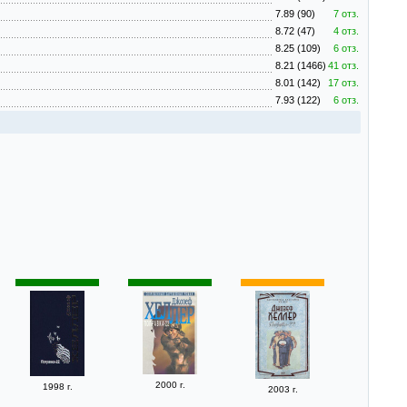
7.89 (90)
7 отз.
8.72 (47)
4 отз.
8.25 (109)
6 отз.
8.21 (1466)
41 отз.
8.01 (142)
17 отз.
7.93 (122)
6 отз.
2000 г.
1998 г.
2003 г.