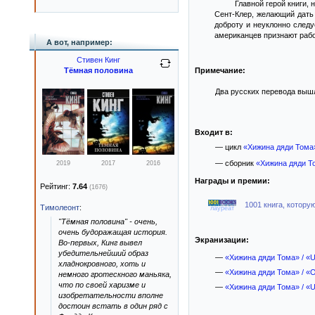
Главной герой книги,
Сент-Клер, желающий дать 
доброту и неуклонно след
американцев признают рабо
А вот, например:
Стивен Кинг
Тёмная половина
Примечание:
Два русских перевода вышли
Входит в:
— цикл
«Хижина дяди Тома
— сборник
«Хижина дяди Т
2019
2017
2016
Награды и премии:
Рейтинг:
7.64
(1676)
1001 книга, котору
Тимолеонт
:
лауреат
"Тёмная половина" - очень,
очень будоражащая история.
Экранизации:
Во-первых, Кинг вывел
убедительнейший образ
—
«Хижина дяди Тома» / «U
хладнокровного, хоть и
—
«Хижина дяди Тома» / «O
немного гротескного маньяка,
что по своей харизме и
—
«Хижина дяди Тома» / «U
изобретательности вполне
достоин встать в один ряд с