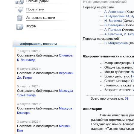
Рекомендации
Язык написания: английский
Перевод на русский:
Посетители
—
А. Анненская
(Хижи
—
Н. Чуковский
,
М. Ч
Авторские колонки
—
Н. Волжина
(Хижина
—
В. Вальдман
(Хижин
Форум
—
А. Полозов
(Хижина
—
А. Рагозина
,
И. Без
Перевод на украинский:
—
В. Митрофанов
(Ха
информация, новости
7 августа 2026 г.
Составлена библиография
Оливера
Жанрово-тематический класс
К. Лэнгмида
Жанры/поджанры:
Общие характерис
6 августа 2026 г.
Место действия:
Н
Составлена библиография
Вероники
Время действия:
Н
Дж. Генри
Сюжетные ходы:
С
Линейность сюжет
5 августа 2026 г.
Возраст читателя:
Составлена библиография
Махмуда
Эль-Сайеда
Всего проголосовало:
59
4 августа 2026 г.
Составлена библиография
Маркуса
Аннотация:
Кливера
Самый известный ром
разошёлся огромным тираж
3 августа 2026 г.
Гражданскую войну. Говоря
Составлена библиография
Моники
вариант: «Так вот она кака
Ким