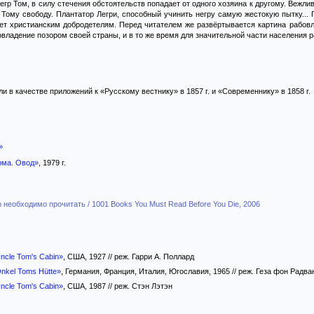
 негр Том, в силу стечения обстоятельств попадает от одного хозяина к другому. Вежл
Тому свободу. Плантатор Легри, способный учинить негру самую жестокую пытку... 
ует христианским добродетелям. Перед читателем же развёртывается картина рабов
владение позором своей страны, и в то же время для значительной части населения
 в качестве приложений к «Русскому вестнику» в 1857 г. и «Современнику» в 1858 г.
»
ома. Овод»
, 1979 г.
ю необходимо прочитать / 1001 Books You Must Read Before You Die, 2006
ncle Tom's Cabin»
, США, 1927 // реж. Гарри А. Поллард
nkel Toms Hütte»
, Германия, Франция, Италия, Югославия, 1965 // реж. Геза фон Радва
ncle Tom's Cabin»
, США, 1987 // реж. Стэн Лэтэн