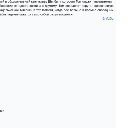
ивый и обходительный кентуккиец Шелби, у которого Том служит управителем.
Переходя от одного хозяина к другому, Том сохраняет веру в человеческую
ладельческой Америки в тот момент, когда всё больше и больше свободных
 рабовладение кажется само собой разумеющимся.
©
VuDu
ньи