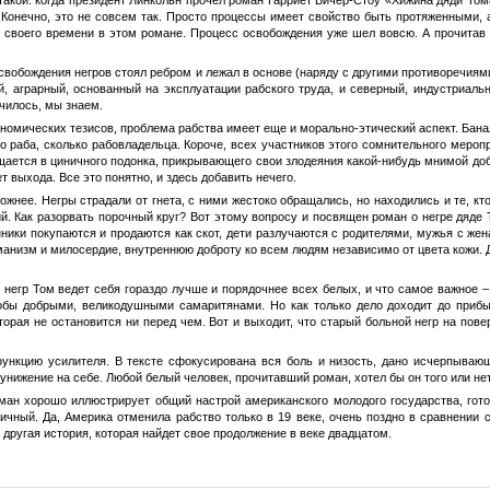
 Конечно, это не совсем так. Просто процессы имеет свойство быть протяженными,
 своего времени в этом романе. Процесс освобождения уже шел вовсю. А прочитав 
освобождения негров стоял ребром и лежал в основе (наряду с другими противоречия
, аграрный, основанный на эксплуатации рабского труда, и северный, индустриаль
чилось, мы знаем.
ономических тезисов, проблема рабства имеет еще и морально-этический аспект. Бан
о раба, сколько рабовладельца. Короче, всех участников этого сомнительного меропр
щается в циничного подонка, прикрывающего свои злодеяния какой-нибудь мнимой до
т выхода. Все это понятно, и здесь добавить нечего.
ожнее. Негры страдали от гнета, с ними жестоко обращались, но находились и те, кт
ий. Как разорвать порочный круг? Вот этому вопросу и посвящен роман о негре дяде
ники покупаются и продаются как скот, дети разлучаются с родителями, мужья с жен
уманизм и милосердие, внутреннюю доброту ко всем людям независимо от цвета кожи.
о негр Том ведет себя гораздо лучше и порядочнее всех белых, и что самое важное 
обы добрыми, великодушными самаритянами. Но как только дело доходит до прибы
оторая не остановится ни перед чем. Вот и выходит, что старый больной негр на по
ункцию усилителя. В тексте сфокусирована вся боль и низость, дано исчерпывающ
 унижение на себе. Любой белый человек, прочитавший роман, хотел бы он того или нет
ман хорошо иллюстрирует общий настрой американского молодого государства, готов
чный. Да, Америка отменила рабство только в 19 веке, очень поздно в сравнении с 
другая история, которая найдет свое продолжение в веке двадцатом.