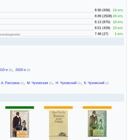
8.90 (936)
14 отз.
8.89 (2508)
24 отз.
8.13 (870)
10 отз.
8.51 (439)
13 отз.
7.48 (27)
1 отз.
роизведение)
010-е
,
2020-е
(6)
(6)
А. Рагозина
,
М. Чуковская
,
Н. Чуковский
,
К. Чуковский
(1)
(1)
(1)
(1)