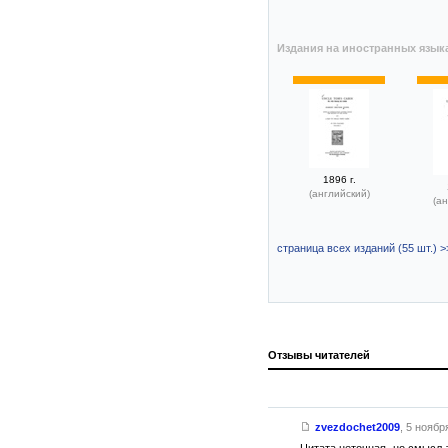
Издания на иностранных язык
1896 г.
(английский)
(ан
страница всех изданий (55 шт.) >
Отзывы читателей
zvezdochet2009
,
5 ноября
Цитата неточная, но смысл 