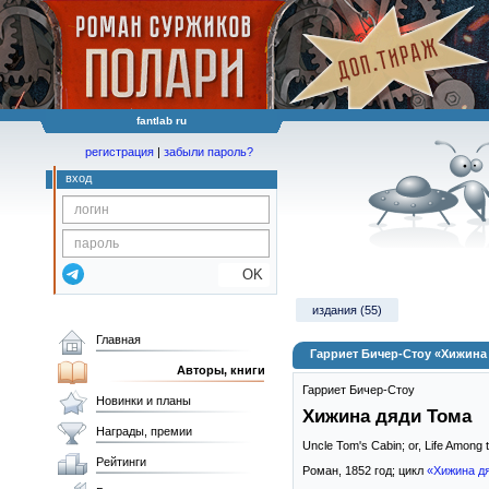
fantlab ru
регистрация
|
забыли пароль?
вход
OK
издания (55)
Главная
Гарриет Бичер-Стоу «Хижина
Авторы, книги
Гарриет Бичер-Стоу
Новинки и планы
Хижина дяди Тома
Награды, премии
Uncle Tom's Cabin; or, Life Among 
Рейтинги
Роман,
1852
год; цикл
«Хижина д