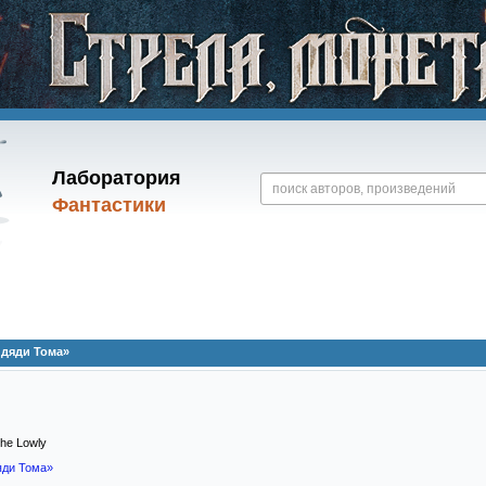
Лаборатория
Фантастики
 дяди Тома»
the Lowly
яди Тома»