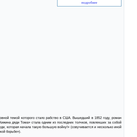
подробнее
овной темой которого стало рабство в США. Вышедший в 1852 году, роман
ижина дяди Тома» стала одним из последних толчков, повлекших за собой
еди, которая начала такую большую войну!» (озвучивается и несколько иной
кой борьбе»).