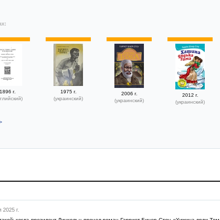
ах:
1896 г.
1975 г.
2006 г.
2012 г.
глийский)
(украинский)
(украинский)
(украинский)
>
 2025 г.
такой: когда президент Линкольн прочел роман Гарриет Бичер-Стоу «Хижина дяди Том