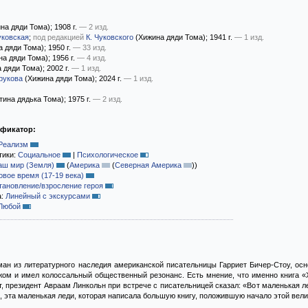
на дяди Тома)
; 1908 г.
— 2 изд.
уковская
;
под редакцией
К. Чуковского
(Хижина дяди Тома)
; 1941 г.
— 1 изд.
 дяди Тома)
; 1950 г.
— 33 изд.
а дяди Тома)
; 1956 г.
— 4 изд.
 дяди Тома)
; 2002 г.
— 1 изд.
рукова
(Хижина дяди Тома)
; 2024 г.
— 1 изд.
тина дядька Тома)
; 1975 г.
— 2 изд.
ификатор:
Реализм
тики:
Социальное
|
Психологическое
аш мир (Земля)
(
Америка
(
Северная Америка
)
)
овое время (17-19 века)
тановление/взросление героя
а:
Линейный с экскурсами
Любой
ан из литературного наследия американской писательницы Гарриет Бичер-Стоу, осн
ом и имел колоссальный общественный резонанс. Есть мнение, что именно книга «Х
т, президент Авраам Линкольн при встрече с писательницей сказал: «Вот маленькая л
я, эта маленькая леди, которая написала большую книгу, положившую начало этой вели