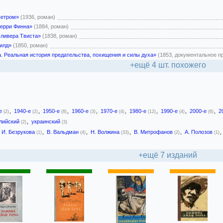
ветром»
(1936, роман)
берри Финна»
(1884, роман)
ливера Твиста»
(1838, роман)
илд»
(1850, роман)
а. Реальная история предательства, похищения и силы духа»
(1853, документальное п
+ещё 4 шт. похожего
-е
,
1940-е
,
1950-е
,
1960-е
,
1970-е
,
1980-е
,
1990-е
,
2000-е
,
2
(2)
(2)
(8)
(3)
(4)
(12)
(4)
(6)
лийский
,
украинский
(2)
(3)
И. Безрукова
,
В. Вальдман
,
Н. Волжина
,
В. Митрофанов
,
А. Полозов
,
(1)
(4)
(33)
(2)
(1)
+ещё 7 изданий