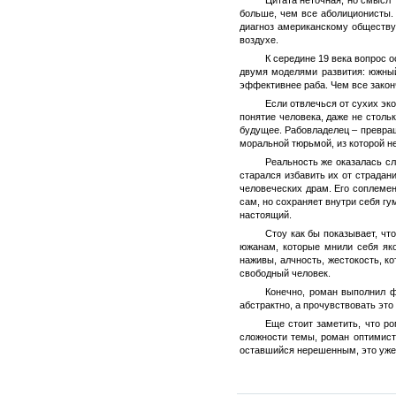
больше, чем все аболиционисты.
диагноз американскому обществу
воздухе.
К середине 19 века вопрос 
двумя моделями развития: южный
эффективнее раба. Чем все закон
Если отвлечься от сухих эк
понятие человека, даже не стольк
будущее. Рабовладелец – превра
моральной тюрьмой, из которой не
Реальность же оказалась сл
старался избавить их от страдан
человеческих драм. Его соплемен
сам, но сохраняет внутри себя г
настоящий.
Стоу как бы показывает, чт
южанам, которые мнили себя як
наживы, алчность, жестокость, к
свободный человек.
Конечно, роман выполнил ф
абстрактно, а прочувствовать это
Еще стоит заметить, что ро
сложности темы, роман оптимисти
оставшийся нерешенным, это уже 