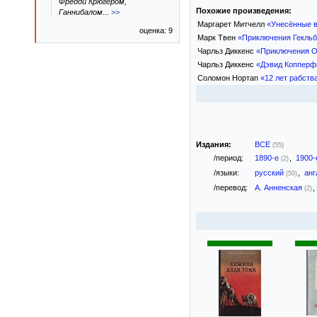
Фредди Крюгером,
Похожие произведения:
Ганнибалом
...
>>
Маргарет Митчелл
«Унесённые 
оценка: 9
Марк Твен
«Приключения Гекль
Чарльз Диккенс
«Приключения О
Чарльз Диккенс
«Дэвид Копперф
Соломон Нортап
«12 лет рабств
Издания:
ВСЕ
(55)
/период:
1890-е
,
1900
(2)
/языки:
русский
,
анг
(50)
/перевод:
А. Анненская
,
(2)