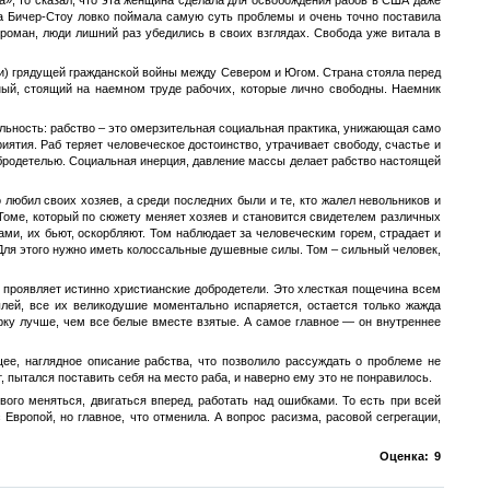
 а Бичер-Стоу ловко поймала самую суть проблемы и очень точно поставила
роман, люди лишний раз убедились в своих взглядах. Свобода уже витала в
ми) грядущей гражданской войны между Севером и Югом. Страна стояла перед
ный, стоящий на наемном труде рабочих, которые лично свободны. Наемник
альность: рабство – это омерзительная социальная практика, унижающая само
иятия. Раб теряет человеческое достоинство, утрачивает свободу, счастье и
бродетелью. Социальная инерция, давление массы делает рабство настоящей
о любил своих хозяев, а среди последних были и те, кто жалел невольников и
 Томе, который по сюжету меняет хозяев и становится свидетелем различных
ами, их бьют, оскорбляют. Том наблюдает за человеческим горем, страдает и
 Для этого нужно иметь колоссальные душевные силы. Том – сильный человек,
– проявляет истинно христианские добродетели. Это хлесткая пощечина всем
лей, все их великодушие моментально испаряется, остается только жажда
верку лучше, чем все белые вместе взятые. А самое главное — он внутреннее
ее, наглядное описание рабства, что позволило рассуждать о проблеме не
, пытался поставить себя на место раба, и наверно ему это не понравилось.
ого меняться, двигаться вперед, работать над ошибками. То есть при всей
Европой, но главное, что отменила. А вопрос расизма, расовой сегрегации,
Оценка:
9