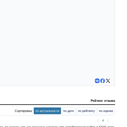
Рейтинг отзыва
Сортировка:
по актуальности
по дате
по рейтингу
по оценке
[
4
]
а», то сказал, что эта женщина сделала для освобождения рабов в США даже