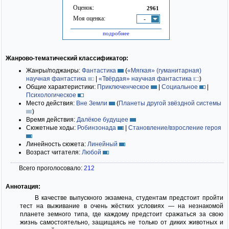
Оценок:
2961
Моя оценка:
-
подробнее
Жанрово-тематический классификатор:
Жанры/поджанры:
Фантастика
(
«Мягкая» (гуманитарная)
научная фантастика
|
«Твёрдая» научная фантастика
)
Общие характеристики:
Приключенческое
|
Социальное
|
Психологическое
Место действия:
Вне Земли
(
Планеты другой звёздной системы
)
Время действия:
Далёкое будущее
Сюжетные ходы:
Робинзонада
|
Становление/взросление героя
Линейность сюжета:
Линейный
Возраст читателя:
Любой
Всего проголосовало:
212
Аннотация:
В качестве выпускного экзамена, студентам предстоит пройти
тест на выживание в очень жёстких условиях — на незнакомой
планете земного типа, где каждому предстоит сражаться за свою
жизнь самостоятельно, защищаясь не только от диких животных и