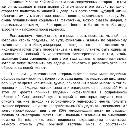
Отличие Роберта Хайнлайна от многих современных авторов — в том,
как он вкладывает в книги знания об этом мире и его устройстве, как он
старается подготовить юношей и девушек к сложностям будущей жизни,
облегчить им путь в этот мир, помогая понять человеческую природу. Это
очень гуманистичная социальная фантастика, можно сказать добрая, с
правильным посылом, но без прикрас. Честно, я бы хотел, чтобы люди
взрослели на похожих произведениях.
Есть заглянуть между строк, то в романе есть несколько мыслей, над
которыми стоить подумать. По сути, финальный экзамен по одиночному
выживанию — это обряд инициации, прохождение которого показывает, что
индивидуум готов стать переселенцем на новой планете, быть одним из
основателей колоний. А человечество заинтересовано в том, чтобы
экспансия была успешной, а для этого туда должны отправляться люди,
которые могут выполнить эту задачу — основать и развивать успешное
общество на новой планете.
В нашем цивилизованном стерильно-безопасном мире подобных
обрядов практически нет. Более того, сама идея, что некоторые школьники
погибнут во время испытания, думаю, привела бы в ужас многих. А так ли
хороша и необходима «стерильность» и ограждение от опасностей? Не в
этом ли кроется причина эпидемии инфантилизма в современном
обществе? Современный путь, который в некоторых случаях можно
описать как «не выходя из эргономичного геймерского кресла получить
высшее образование и стать разработчиком ПО / диджитал-специалистом /
контент-криэйтером», при этом 80% коммуникаций вести не отрывая
взгляда от смартфона. Может быть, подобные экзамены по выживанию
помогли бы восполнить опыт подростка недостающими элементами,
немного сточить углы обычной картины мира с собственной