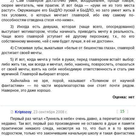
2) Сам главгерой достаточно умен, воодушевлен, проще говоря,
скорее мечтатель, чем практик. И вот беда — «руки не из того места
растут». Окружающее его БЫДЛО пускай и БЫДЛО, но зато умеет жить в
тех условиях, о которых мечтает главгерой, ибо ему самому по-
способностям отведена стезя «по-ниже».
3) Иногда есть девушка, которая (чаще всего, опосредованно)
выступает мотиватором, чтобы начинать приводить мечту в реальность.
Чаще всего главгерой уступает её другому персонажу, т.к., по его
собственному мнению, «ей с ним будет лучше, я её не достоин».
4) Стискивая зубы, выкатывая «белые от бешенства глаза», главгерой
достигает своей мечты.
5) И вот, когда мечта у тебя в руках, перед главгероем встаёт выбор:
либо жить так, как всегда и мечтал, либо, наконец, повзрослеть, отказаться
от своей мечты, взять на себя необходимую ответственность и стать уже
мужчиной. Главгерой выбирает второе.
Хайнлайна не зря, порой, называют «Толкином от научной
фантастики» — по части морализаторства они стоят почти рядом.
Наверное, это даже хорошо.
Оценка:
нет
[
15
]
Kriptozoy
,
23 сентября 2008 г.
Первый раз читал «Туннель в небе» очень давно, а перечитал совсем
недавно. Так вот, первый раз произведение не оставило в душе и памяти
практически никакого следа, несмотря на то, что был я в то время
подростком, только что закончившим начальную школу и такая фантастика