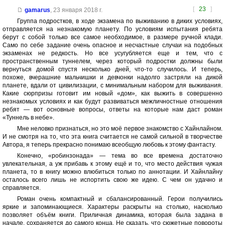
[
23
]
gamarus
,
23 января 2018 г.
Группа подростков, в ходе экзамена по выживанию в диких условиях,
отправляется на незнакомую планету. По условиям испытания ребята
берут с собой только все самое необходимое, в размере ручной клади.
Само по себе задание очень опасное и несчастные случаи на подобных
экзаменах не редкость. Но все усугубляется еще и тем, что с
пространственным туннелем, через который подростки должны были
вернуться домой спустя несколько дней, что-то случилось. И теперь,
похоже, вчерашние мальчишки и девчонки надолго застряли на дикой
планете, вдали от цивилизации, с минимальным набором для выживания.
Какие сюрпризы готовит им новый «дом», как выжить в совершенно
незнакомых условиях и как будут развиваться межличностные отношения
ребят — вот основные вопросы, ответы на которые нам даст роман
«Туннель в небе».
Мне неловко признаться, но это моё первое знакомство с Хайнлайном.
И не смотря на то, что эта книга считается не самой сильной в творчестве
Автора, я теперь прекрасно понимаю всеобщую любовь к этому фантасту.
Конечно, «робинзонада» — тема во все времена достаточно
увлекательная, а уж прибавь к этому ещё и то, что место действия чужая
планета, то в книгу можно влюбиться только по аннотации. И Хайнлайну
осталось всего лишь не испортить свою же идею. С чем он удачно и
справляется.
Роман очень компактный и сбалансированный. Герои получились
яркие и запоминающиеся. Характеры раскрыты на столько, насколько
позволяет объём книги. Приличная динамика, которая была задана в
начале, сохраняется до самого конца. Не сказать, что сюжетные повороты