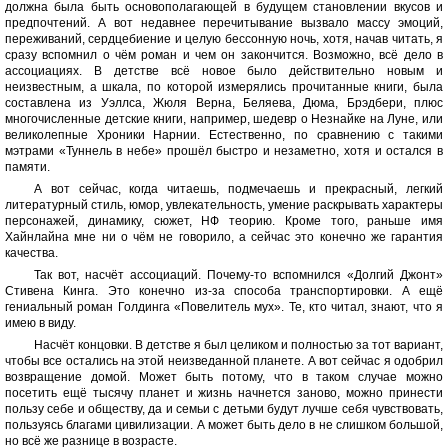
должна была быть основополагающей в будущем становлении вкусов и
предпочтений. А вот недавнее перечитывание вызвало массу эмоций,
переживаний, сердцебиение и целую бессонную ночь, хотя, начав читать, я
сразу вспомнил о чём роман и чем он закончится. Возможно, всё дело в
ассоциациях. В детстве всё новое было действительно новым и
неизвестным, а шкала, по которой измерялись прочитанные книги, была
составлена из Уэллса, Жюля Верна, Беляева, Дюма, Брэдбери, плюс
многочисленные детские книги, например, шедевр о Незнайке на Луне, или
великолепные Хроники Нарнии. Естественно, по сравнению с такими
мэтрами «Туннель в небе» прошёл быстро и незаметно, хотя и остался в
памяти.
А вот сейчас, когда читаешь, подмечаешь и прекрасный, легкий
литературный стиль, юмор, увлекательность, умение раскрывать характеры
персонажей, динамику, сюжет, НФ теорию. Кроме того, раньше имя
Хайнлайна мне ни о чём не говорило, а сейчас это конечно же гарантия
качества.
Так вот, насчёт ассоциаций. Почему-то вспомнился «Долгий Джонт»
Стивена Кинга. Это конечно из-за способа транспортировки. А ещё
гениальный роман Голдинга «Повелитель мух». Те, кто читал, знают, что я
имею в виду.
Насчёт концовки. В детстве я был целиком и полностью за тот вариант,
чтобы все остались на этой неизведанной планете. А вот сейчас я одобрил
возвращение домой. Может быть потому, что в таком случае можно
посетить ещё тысячу планет и жизнь начнется заново, можно принести
пользу себе и обществу, да и семьи с детьми будут лучше себя чувствовать,
пользуясь благами цивилизации. А может быть дело в не слишком большой,
но всё же разнице в возрасте.