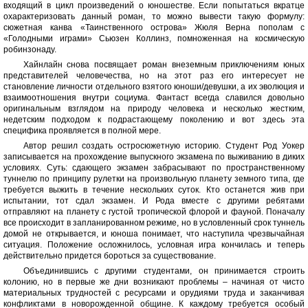
входящий в цикл произведений о юношестве. Если попытаться вкратце
охарактеризовать данный роман, то можно вывести такую формулу:
сюжетная канва «Таинственного острова» Жюля Верна пополам с
«Голодными играми» Сьюзен Коллинз, помноженная на космическую
робинзонаду.
Хайнлайн снова посвящает роман внеземным приключениям юных
представителей человечества, но на этот раз его интересует не
становление личности отдельного взятого юноши/девушки, а их эволюция и
взаимоотношения внутри социума. Фантаст всегда славился довольно
оригинальным взглядом на природу человека и несколько жестким,
недетским подходом к подрастающему поколению и вот здесь эта
специфика проявляется в полной мере.
Автор решил создать остросюжетную историю. Студент Род Уокер
записывается на прохождение выпускного экзамена по выживанию в диких
условиях. Суть: сдающего экзамен забрасывают по пространственному
туннелю по принципу рулетки на произвольную планету земного типа, где
требуется выжить в течение нескольких суток. Кто останется жив при
испытании, тот сдал экзамен. И Рода вместе с другими ребятами
отправляют на планету с густой тропической флорой и фауной. Поначалу
все происходит в запланированном режиме, но в условленный срок туннель
домой не открывается, и юноша понимает, что наступила чрезвычайная
ситуация. Положение осложнилось, условная игра кончилась и теперь
действительно придется бороться за существование.
Объединившись с другими студентами, он принимается строить
колонию, но в первые же дни возникают проблемы – начиная от чисто
материальных трудностей с ресурсами и орудиями труда и заканчивая
конфликтами в новорожденной общине. К каждому требуется особый