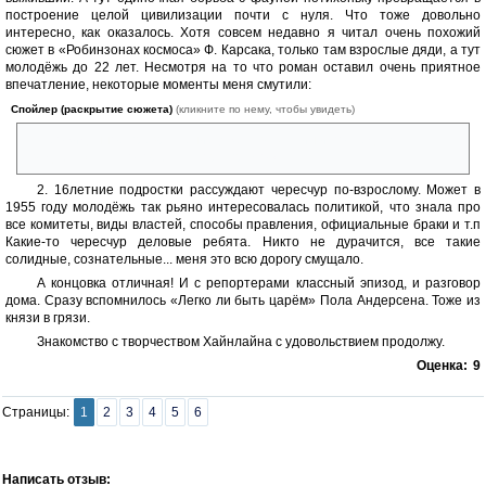
построение целой цивилизации почти с нуля. Что тоже довольно
интересно, как оказалось. Хотя совсем недавно я читал очень похожий
сюжет в «Робинзонах космоса» Ф. Карсака, только там взрослые дяди, а тут
молодёжь до 22 лет. Несмотря на то что роман оставил очень приятное
впечатление, некоторые моменты меня смутили:
Спойлер (раскрытие сюжета)
(кликните по нему, чтобы увидеть)
1. Неожиданное превращение Джека в Жаклин и последующая
свадьба. Какая-то горбатая гора прямо:)
2. 16летние подростки рассуждают чересчур по-взрослому. Может в
1955 году молодёжь так рьяно интересовалась политикой, что знала про
все комитеты, виды властей, способы правления, официальные браки и т.п
Какие-то чересчур деловые ребята. Никто не дурачится, все такие
солидные, сознательные... меня это всю дорогу смущало.
А концовка отличная! И с репортерами классный эпизод, и разговор
дома. Сразу вспомнилось «Легко ли быть царём» Пола Андерсена. Тоже из
князи в грязи.
Знакомство с творчеством Хайнлайна с удовольствием продолжу.
Оценка:
9
Страницы:
1
2
3
4
5
6
Написать отзыв: