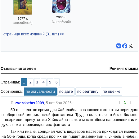
2005 г.
1977 г.
(английский)
(английский)
страница всех изданий (31 шт.) >>
Отзывы читателей
Рейтинг отзыва
Страницы:
1
2
3
4
5
6
Сортировка:
по актуальности
по дате
по рейтингу
по оценке
[
5
]
zvezdochet2009
,
5 ноября 2025 г.
50-е – золотое время для Хайнлайна, совпавшее с золотым периодом
вообще всей американской фантастики. Трудно сказать, чего было больше
– незримого присутствия Хайнлайна в этом масштабном направлении или
духа эпохи в произведениях фантаста.
Так или иначе, солидная часть шедевров мастера приходится именно
на 50-е годы, когда среди прочих он пишет знаменитый «Туннель в небе»,