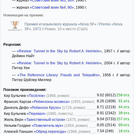
— журнал
«Советский воин №3, 90»
, 1990 г.
— журнал
«Советский воин №4, 90»
, 1990 г.
Номинации на премии:
Премия итальянского журнала «Nova SF» / Premio «Nova
SF», 1972
//
Роман. 10-е место (США)
номинант
Рецензии:
—
«Review: Tunnel in the Sky by Robert A. Heinlein»
, 1957 г. // автор:
Деймон Найт
—
«Review: Tunnel in the Sky by Robert A. Heinlein»
, 2004 г. // автор:
Питер Хек
—
«The Reference Library: Frauds and Telepaths»
, 1956 г. // автор:
Питер Шуйлер Миллер
Похожие произведения:
9.02 (6012)
258 отз.
Кир Булычев
«Посёлок»
(1988, роман)
8.26 (1608)
91 отз.
Франсис Карсак
«Робинзоны космоса»
(1955, роман)
8.71 (2218)
44 отз.
Даниэль Дефо
«Робинзон Крузо»
(1719, роман)
8.91 (2342)
39 отз.
Кир Булычев
«Перевал»
(1980, повесть)
9.04 (5733)
157 отз.
Жюль Верн
«Таинственный остров»
(1875, роман)
8.05 (2514)
89 отз.
Уильям Голдинг
«Повелитель мух»
(1954, роман)
7.54 (246)
18 отз.
Алексей Паншин
«Обряд перехода»
(1968, роман)