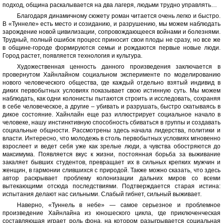
подход, община раскалывается на два лагеря, людьми трудно управлять…
Благодаря динамичному сюжету роман читается очень легко и быстро.
В «Туннеле» есть место и созиданию, и разрушению, мы можем наблюдать
зарождение новой цивилизации, сопровождающееся войнами и болезнями.
Трудный, полный ошибок процесс приносит свои плоды не сразу, но все же
в общине-городе формируются семьи и рождаются первые новые люди.
Город растет, появляется технология и культура.
Художественная ценность данного произведения заключается в
провернутом Хайнлайном социальном эксперименте по моделированию
нового человеческого общества, где каждый отдельно взятый индивид в
диких первобытных условиях показывает свою истинную суть. Мы можем
наблюдать, как одни колонисты пытаются строить и исследовать, сохраняя
в себе человеческое, а другие – убивать и разрушать, быстро скатываясь в
дикое состояние. Хайнлайн еще раз иллюстрирует социальное начало в
человеке, нашу инстинктивную способность сбиваться в группы и создавать
социальные общности. Рассмотрены здесь начала лидерства, политики и
власти. Интересно, что молодежь в столь первобытных условиях мгновенно
взрослеет и ведет себя уже как зрелые люди, а чувства обостряются до
максимума. Появляется вкус к жизни, постоянная борьба за выживание
закаляет бывших студентов, превращает их в сильных крепких мужчин и
женщин, в гармонии слившихся с природой. Также можно сказать, что здесь
автор раскрывает проблему колонизации дальних миров со всеми
вытекающими отсюда последствиями. Подтверждается старая истина:
испытания делают нас сильными. Слабый гибнет, сильный выживает.
Наверно, «Туннель в небе» — самое серьезное и проблемное
произведение Хайнлайна из юношеского цикла, где приключенческая
составляющая играет роль фона, на котором разыгрывается социальная