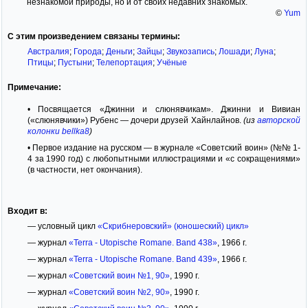
незнакомой природы, но и от своих недавних знакомых.
©
Yum
С этим произведением связаны термины:
Австралия
;
Города
;
Деньги
;
Зайцы
;
Звукозапись
;
Лошади
;
Луна
;
Птицы
;
Пустыни
;
Телепортация
;
Учёные
Примечание:
• Посвящается «Джинни и слюнявчикам». Джинни и Вивиан
(«слюнявчики») Рубенс — дочери друзей Хайнлайнов.
(из
авторской
колонки bellka8
)
• Первое издание на русском — в журнале «Советский воин» (№№ 1-
4 за 1990 год) с любопытными иллюстрациями и «с сокращениями»
(в частности, нет окончания).
Входит в:
— условный цикл
«Скрибнеровский» (юношеский) цикл»
— журнал
«Terra - Utopische Romane. Band 438»
, 1966 г.
— журнал
«Terra - Utopische Romane. Band 439»
, 1966 г.
— журнал
«Советский воин №1, 90»
, 1990 г.
— журнал
«Советский воин №2, 90»
, 1990 г.