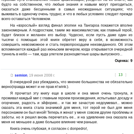
будто на собственном, что любые знания и навыки могут пригодиться,
оказаться даже бесценными в самых неожиданных ситуациях; что
выживать в одиночку очень трудно; и что в любых условиях следует прежде
всего оставаться Человеком.
На «взрослый» взгляд финал эпопеи на Тангароа покажется вполне
закономерным. А подросткам, таким же максималистам, как главный герой,
будет близок и желанен его выбор. Чудесно, если пусть даже один из
тысячи с помощью этой книги обретет веру в себя, в возможность
совершить невозможное и стать первопроходцем неизведанного. Об этом
вспоминается каждый раз июньским вечером, когда открывается очередной
туннель в небо — там, куда улетели разноцветные шары выпускного...
Оценка:
9
[
13
]
semion
,
19 июня 2008 г.
В очередной раз убеждаюсь, что мнение большинства не обязательно
верно(правда может и не прав я!:wink:).
Я прочитал эту книгу еще в школе и она меня очень тронула, я
проживал каждый миг с главным героем произведения, испытывал досаду и
огорчение, радость и эйфорию... и так же зачастую недоумевал... можно
сказать эта книга стала значимой для меня, тот герой не был для меня
персонажем он был мной! Теперь я женат у меня совсем другие проблемы и
заботы. но я решил вновь перечитать ее... и на удивление она оказала на
меня не меньшее а даже большее влияние чем раньше.
Книга очень глубокая, я согласен с donpedro!,