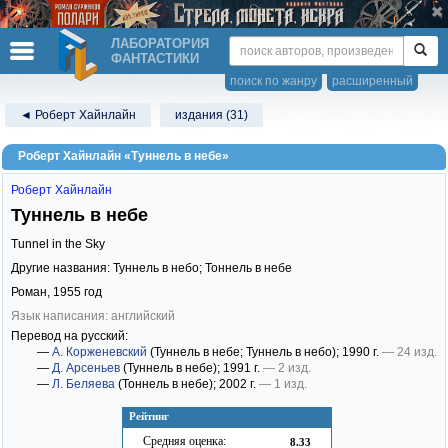
ЛАБОРАТОРИЯ
ФАНТАСТИКИ
поиск по жанру
расширенный
◄ Роберт Хайнлайн
издания (31)
Роберт Хайнлайн «Туннель в небе»
Роберт Хайнлайн
Туннель в небе
Tunnel in the Sky
Другие названия: Туннель в небо; Тоннель в небе
Роман,
1955
год
Язык написания: английский
Перевод на русский:
—
А. Корженевский
(Туннель в небе; Туннель в небо)
; 1990 г.
— 24 изд.
—
Д. Арсеньев
(Туннель в небе)
; 1991 г.
— 2 изд.
—
Л. Беляева
(Тоннель в небе)
; 2002 г.
— 1 изд.
Рейтинг
Средняя оценка:
8.33