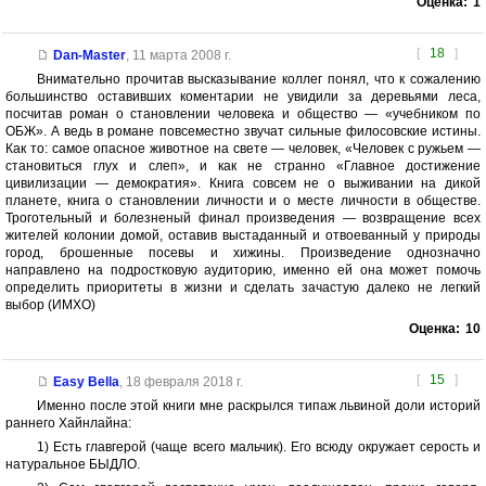
Оценка:
1
[
18
]
Dan-Master
,
11 марта 2008 г.
Внимательно прочитав высказывание коллег понял, что к сожалению
большинство оставивших коментарии не увидили за деревьями леса,
посчитав роман о становлении человека и общество — «учебником по
ОБЖ». А ведь в романе повсеместно звучат сильные филосовские истины.
Как то: самое опасное животное на свете — человек, «Человек с ружьем —
становиться глух и слеп», и как не странно «Главное достижение
цивилизации — демократия». Книга совсем не о выживании на дикой
планете, книга о становлении личности и о месте личности в обществе.
Троготельный и болезненый финал произведения — возвращение всех
жителей колонии домой, оставив выстаданный и отвоеванный у природы
город, брошенные посевы и хижины. Произведение однозначно
направлено на подростковую аудиторию, именно ей она может помочь
определить приоритеты в жизни и сделать зачастую далеко не легкий
выбор (ИМХО)
Оценка:
10
[
15
]
Easy Bella
,
18 февраля 2018 г.
Именно после этой книги мне раскрылся типаж львиной доли историй
раннего Хайнлайна:
1) Есть главгерой (чаще всего мальчик). Его всюду окружает серость и
натуральное БЫДЛО.