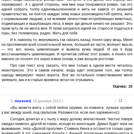
перевирают.. А с другой стороны, чем мне еще понравился роман, так это
идеей собрать толпу единомышленников и жить не завися от решений
правительства, не боятся каждую зиму новых разновидностей гриппа, жить
с нормальными людьми, а не всякими личностями истребляющих животных,
поджигающих и вырубающих леса, в мире где деньги ничего не решают. Это
прям чуть ли не мечта моя. Я прям загорелся идеей на старости податься в
горы, без телевизора, радио. Жить для себя.
И я, наконец то, вернувшись так сказать назад, понял одну вещь. Меня
на протяжении всей сознательной жизни, большей ее части, волнует мысль
— что вот, конец цивилизации и выжила кучка людей. И как я буду
восстанавливать цивилизацию. И прочитав сейчас этот роман, я понял что
именно он посеял это зерно в мою голову, и уже взошли росточки.
Про сам текст хочу сказать, что мне только в одном месте читалось
неинтересно. Это в самом начале, когда идет описание того, как толпы
народу мигрируют через ворота. Все же остальное повествование меня
увлекало, как и в старые времена читал не отрываясь.
Оценка:
10
[
11
]
muravied
,
18 декабря 2012 г.
«Вы можете взять с собой любое оружие, но помните: лучшее оружие
у вас между ушей, под скальпом. Разумеется, если оно заряжено»(с)
Сегодня дочитал и с пылу с жару доложу впечатления. Честно говоря
ожидал немного другой истории, исходя из аннотации. Думал будет игра на
выживание, типа «Долгой прогулки» Стивена Кинга и останется только один
выживший! А тут одиночная борьба с фауной потихоньку превращается в