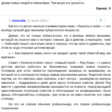
драма новых людей в новом мире. Тем выше его ценность.
Оценка:
9
[
6
]
Invincible
,
27 июля 2025 г.
Как кто-то метко написал в комментарии ниже: «Туннель в небе» — это
вообще лучший друг мальчика пубертатного возраста)
Думаю, что не только пубертатного, но и вообще любого мальчика,
который не утратил вкус и интерес к жизни. Да и девочки, в принципе, тоже
— Хайнлайн пишет настолько легко и хорошо, что вы просто удивитесь, при
этом по ходу отпуская шуточки вроде:
« — Как говорила мама, ничто не придает дому такой обжитой вид, как
мужчина».
Сюжет «Туннеля в небе» прост: главный герой — Род Уокер — с самого
детства мечтал работать во Внеземелье, осваивая новые планеты.
Условием для этого является прохождение экзамена по выживанию, на
который он и соглашается перед самым окончанием школы. Родители были
против, на что имелись свои причины, а вот сестра – разведчик из корпуса
амазонок – поддержала и даже дала массу полезных советов. Далее Род
вместе с другими экзаменуемыми оказывается на планете, перед высадкой
единственным полезным советом в «Инструкции по возвращению» была
фраза «Остерегайтесь стоборов», при этом он не имел понятия, кто такие
стоборы.
Но это не совсем обычная робинзонада, это скорее робинзонада
социальная.