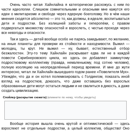
Очень часто читая Хайнлайна я категорически расхожусь с ним по
части идеологии. Слишком сомнительными и опасными мне кажутся его
идеи о милитаризме и свободе через ядерную боеголовку. Но в чём наши
мнения сходятся абсолютно — это то, как должны, в идеале, воспитываться
дети и подростки. Без излишней заботы и гиперопёки, с правом
подвергаться множеству опасностей и взрослеть, с честью проходя через
все невзгоды и опасности.
Так и здесь — детей вообще особо не парясь закидывают, по желанию,
на иные планеты для проверки их стойкости и находчивости. Выжил —
молодец, ты крут. Не выжил — ну, бывает, естественный отбор
безжалостен. Эту-то тему Хайнлайн раскрывает едва ли не в каждой
повести Скрибнеровского цикла, но здесь он добавляет замкнутому
подростковому колллективу (правда, немаленькому, под сотню человек),
полную изоляцию на неопределённый период времени. И мне до жути
интересно, читал ли Хайнлайн вышедшего годом ранее «Повелителя Мух».
Убеждён, что да и он хотел полемизировать с Голдингом, показать иной
взгляд на подростков, доказать, что даже оставшись без взрослых
образованные дети могут остаться людьми и не свалиться в дикость, а даже
создать цивилизацию.
Спойлер (раскрытие сюжета)
(кликните по нему, чтобы увидеть)
Так, стоп. Я понял, к чему был финальный эпизод с предельно
бесячими журналистами — он же откровенно глумился над
«Повелителем мух», блин, а ведь смешно получилось!
Вообще история вышла очень крутой и оптимистической — здесь
взрослеют не отдельные подростки, а целый коллектив, общество! Оно