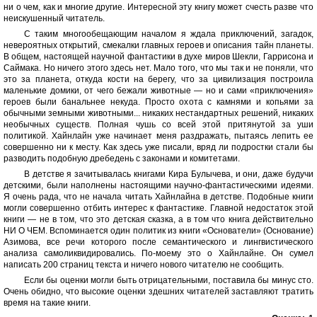
ни о чем, как и многие другие. Интересной эту книгу может счесть разве что
неискушенный читатель.
С таким многообещающим началом я ждала приключений, загадок,
невероятных открытий, смекалки главных героев и описания тайн планеты.
В общем, настоящей научной фантастики в духе миров Шекли, Гаррисона и
Саймака. Но ничего этого здесь нет. Мало того, что мы так и не поняли, что
это за планета, откуда кости на берегу, что за цивилизация построила
маленькие домики, от чего бежали животные — но и сами «приключения»
героев были банальнее некуда. Просто охота с камнями и копьями за
обычными земными животными... никаких нестандартных решений, никаких
необычных существ. Полная чушь со всей этой притянутой за уши
политикой. Хайнлайн уже начинает меня раздражать, пытаясь лепить ее
совершенно ни к месту. Как здесь уже писали, вряд ли подростки стали бы
разводить подобную дребедень с законами и комитетами.
В детстве я зачитывалась книгами Кира Булычева, и они, даже будучи
детскими, были наполнены настоящими научно-фантастическими идеями.
Я очень рада, что не начала читать Хайнлайна в детстве. Подобные книги
могли совершенно отбить интерес к фантастике. Главной недостаток этой
книги — не в том, что это детская сказка, а в том что книга действительно
НИ О ЧЕМ. Вспоминается один политик из книги «Основатели» (Основание)
Азимова, все речи которого после семантического и лингвистического
анализа самоликвидировались. По-моему это о Хайнлайне. Он сумел
написать 200 страниц текста и ничего нового читателю не сообщить.
Если бы оценки могли быть отрицательными, поставила бы минус сто.
Очень обидно, что высокие оценки здешних читателей заставляют тратить
время на такие книги.