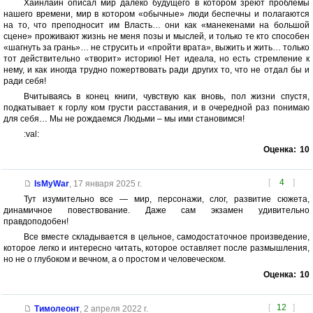
Хайнлайн описал мир далеко будущего в котором зреют проблемы
нашего времени, мир в котором «обычные» люди беспечны и полагаются
на то, что преподносит им Власть… они как «манекенами на большой
сцене» проживают жизнь не меня позы и мыслей, и только те кто способен
«шагнуть за грань»… не струсить и «пройти врата», выжить и жить… только
тот действительно «творит» историю! Нет идеала, но есть стремление к
нему, и как иногда трудно пожертвовать ради других то, что не отдал бы и
ради себя!
Вчитываясь в конец книги, чувствую как вновь, пол жизни спустя,
подкатывает к горлу ком грусти расставания, и в очередной раз понимаю
для себя… Мы не рождаемся Людьми – мы ими становимся!
:val:
Оценка:
10
[
4
]
IsMyWar
,
17 января 2025 г.
Тут изумительно все — мир, персонажи, слог, развитие сюжета,
динамичное повествование. Даже сам экзамен удивительно
правдоподобен!
Все вместе складывается в цельное, самодостаточное произведение,
которое легко и интересно читать, которое оставляет после размышления,
но не о глубоком и вечном, а о простом и человеческом.
Оценка:
10
[
12
]
Тимолеонт
,
2 апреля 2022 г.