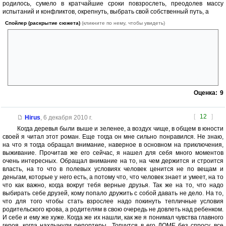
родилось, сумело в кратчайшие сроки повзрослеть, преодолев массу
испытаний и конфликтов, окрепнуть, выбрать свой собственный путь, а
Спойлер (раскрытие сюжета)
(кликните по нему, чтобы увидеть)
потом позорно рухнуть под непреодолимым бедствием — их нашли и
спасли. Иронично, что спасение отдельных людей означало,
фактически, гибель нового общества и протоцивилизации. ГГ было
искренне жаль, пережить такой мощный удар под дых и
разочарование — это очень тяжело. Не будь под конец такого
мощного сюжетного хода, книга запомнилась бы намного слабей.
Оценка:
9
[
12
]
Hirus
,
6 декабря 2010 г.
Когда деревья были выше и зеленее, а воздух чище, в общем в юности
своей я читал этот роман. Еще тогда он мне сильно понравился. Не знаю,
на что я тогда обращал внимание, наверное в основном на приключения,
выживание. Прочитав же его сейчас, я нашел для себя много моментов
очень интересных. Обращал внимание на то, на чем держится и строится
власть, на то что в полевых условиях человек ценится не по вещам и
деньгам, которые у него есть, а потому что, что человек знает и умеет, на то
что как важно, когда вокруг тебя верные друзья. Так же на то, что надо
выбирать себе друзей, кому попало дружить с собой давать не дело. На то,
что для того чтобы стать взрослее надо покинуть тепличные условия
родительского крова, а родителям в свою очередь не довлеть над ребенком.
И себе и ему же хуже. Когда же их нашли, как же я понимал чувства главного
героя, когда нахлынули репортеры.. Топчутся в его ДОМЕ без спросу, все