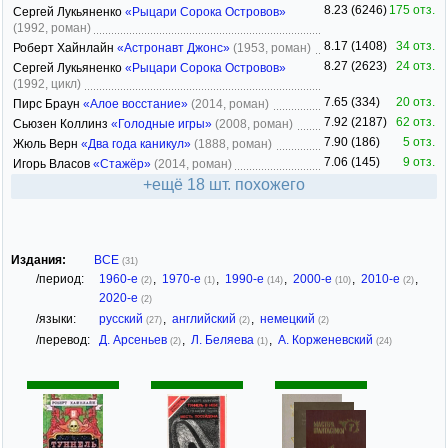
8.23 (6246)
175 отз.
Сергей Лукьяненко
«Рыцари Сорока Островов»
(1992, роман)
8.17 (1408)
34 отз.
Роберт Хайнлайн
«Астронавт Джонс»
(1953, роман)
8.27 (2623)
24 отз.
Сергей Лукьяненко
«Рыцари Сорока Островов»
(1992, цикл)
7.65 (334)
20 отз.
Пирс Браун
«Алое восстание»
(2014, роман)
7.92 (2187)
62 отз.
Сьюзен Коллинз
«Голодные игры»
(2008, роман)
7.90 (186)
5 отз.
Жюль Верн
«Два года каникул»
(1888, роман)
7.06 (145)
9 отз.
Игорь Власов
«Стажёр»
(2014, роман)
+ещё 18 шт. похожего
Издания:
ВСЕ
(31)
/период:
1960-е
,
1970-е
,
1990-е
,
2000-е
,
2010-е
,
(2)
(1)
(14)
(10)
(2)
2020-е
(2)
/языки:
русский
,
английский
,
немецкий
(27)
(2)
(2)
/перевод:
Д. Арсеньев
,
Л. Беляева
,
А. Корженевский
(2)
(1)
(24)