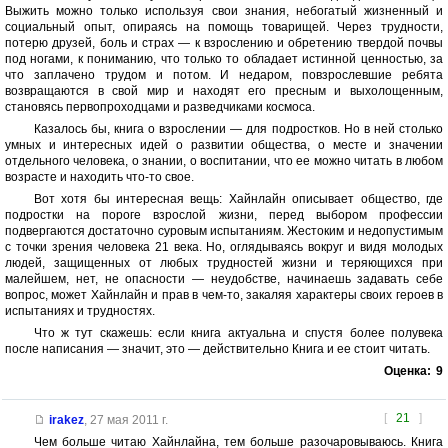
Выжить можно только используя свои знания, небогатый жизненный и
социальный опыт, опираясь на помощь товарищей. Через трудности,
потерю друзей, боль и страх — к взрослению и обретению твердой почвы
под ногами, к пониманию, что только то обладает истинной ценностью, за
что заплачено трудом и потом. И недаром, повзрослевшие ребята
возвращаются в свой мир и находят его пресным и выхолощенным,
становясь первопроходцами и разведчиками космоса.
Казалось бы, книга о взрослении — для подростков. Но в ней столько
умных и интересных идей о развитии общества, о месте и значении
отдельного человека, о знании, о воспитании, что ее можно читать в любом
возрасте и находить что-то свое.
Вот хотя бы интересная вещь: Хайнлайн описывает общество, где
подростки на пороге взрослой жизни, перед выбором профессии
подвергаются достаточно суровым испытаниям. Жестоким и недопустимым
с точки зрения человека 21 века. Но, оглядываясь вокруг и видя молодых
людей, защищенных от любых трудностей жизни и теряющихся при
малейшем, нет, не опасности — неудобстве, начинаешь задавать себе
вопрос, может Хайнлайн и прав в чем-то, закаляя характеры своих героев в
испытаниях и трудностях.
Что ж тут скажешь: если книга актуальна и спустя более полувека
после написания — значит, это — действительно Книга и ее стоит читать.
Оценка:
9
[
21
]
irakez
,
27 мая 2011 г.
Чем больше читаю Хайнлайна, тем больше разочаровываюсь. Книга