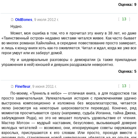
Оценка:
9
[
13
]
OldBones
,
9 июля 2012 г.
Нудно.
Может, моя ошибка в том, что я прочитал эту книгу в 38 лет, но даже
«Таинственный остров» недавно местами читался живее. Как часто бывает
во многих романах Хайнлайна, в середине повествование просто замирает,
и лишь к концу книги хоть как-то оживляется. Читал и ждал, когда же уже все
герои умрут или их заберут домой.
Ну и шедевральные разговоры о демократии (а также прикладные
упражнения в ней) юношей и девушек раздражали невероятно.
Оценка:
5
[
13
]
Finefleur
,
9 июня 2011 г.
По-моему, «Туннель в небо» — отличная книга, а для подростков так
просто замечательная. Увлекательная история с приключениями удачно
выстроена композиционно и изложена без морализаторства, читается
легко (несмотря на некоторые шероховатости перевода). Конечно, ряд
моментов просчитывается сразу (например, судьба Иоганна, тайна Джека,
заблуждения Рода), но это не мешает получать удовольствие от чтения.
Мастер Мэтсон — мудрый наставник, безусловно, вызывающий доверие
молодых читателей — возможно, они, игнорирующие советы окружающих
взрослых, прислушаются к его словам. Или просто, проходя вместе с
героями путь становления новой цивилизации, убедятся на их опыте, как