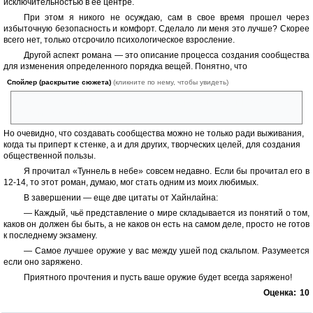
исключительностью в ее центре.
При этом я никого не осуждаю, сам в свое время прошел через
избыточную безопасность и комфорт. Сделало ли меня это лучше? Скорее
всего нет, только отсрочило психологическое взросление.
Другой аспект романа — это описание процесса создания сообщества
для изменения определенного порядка вещей. Понятно, что
Спойлер (раскрытие сюжета)
(кликните по нему, чтобы увидеть)
Род и его соратники, юноши и девушки, были вынуждены создавать
колонию для выживания.
Но очевидно, что создавать сообщества можно не только ради выживания,
когда ты приперт к стенке, а и для других, творческих целей, для создания
общественной пользы.
Я прочитал «Туннель в небе» совсем недавно. Если бы прочитал его в
12-14, то этот роман, думаю, мог стать одним из моих любимых.
В завершении — еще две цитаты от Хайнлайна:
— Каждый, чьё представление о мире складывается из понятий о том,
каков он должен бы быть, а не каков он есть на самом деле, просто не готов
к последнему экзамену.
— Самое лучшее оружие у вас между ушей под скальпом. Разумеется
если оно заряжено.
Приятного прочтения и пусть ваше оружие будет всегда заряжено!
Оценка:
10