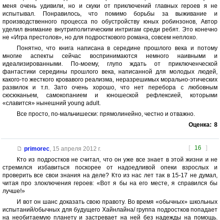
меня очень удивили, но и скуки от приключений главных героев я не
испытывал. Понравилось, что помимо борьбы за выживание и
производственного процесса по обустройству юных робинзонов, Автор
уделил внимание внутриполитическим интригам среди ребят. Это конечно
не «Игра престолов», но для подросткового романа, совсем неплохо.
Понятно, что книга написана в середине прошлого века и потому
многие аспекты сейчас воспринимаются немного наивными и
идеализированными. По-моему, глупо ждать от приключенческой
фантастики середины прошлого века, написанной для молодых людей,
какого-то жесткого кровавого реализма, неразрешимых морально-этических
развилок и т.п. Зато очень хорошо, что нет перебора с любовным
сюсюканьем, самокопанием и юношеской рефлексией, которыми
«славится» нынешний young adult.
Все просто, по-мальчишески: прямолинейно, честно и отважно.
Оценка:
8
[
16
]
primorec
,
15 апреля 2012 г.
Кто из подростков не считал, что он уже все знает в этой жизни и не
стремился избавиться поскорее от надоедливой опеки взрослых и
проверить все свои знания на деле? Кто из нас лет так в 15-17 не думал,
читая про злоключения героев: «Вот я бы на его месте, я справился бы
лучше!»
И вот он шанс доказать свою правоту. Во время «обычных» школьных
испытаний/обычных для будущего Хайнлайна/ группа подростков попадает
на необитаемую планету и застревает на ней без надежды на помощь.