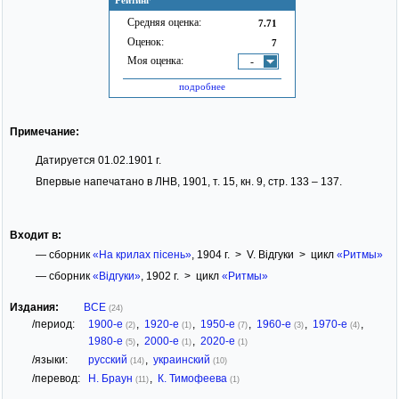
Рейтинг
Средняя оценка:
7.71
Оценок:
7
Моя оценка:
-
подробнее
Примечание:
Датируется 01.02.1901 г.
Впервые напечатано в ЛНВ, 1901, т. 15, кн. 9, стр. 133 – 137.
Входит в:
— сборник
«На крилах пісень»
, 1904 г. > V. Відгуки > цикл
«Ритмы»
— сборник
«Відгуки»
, 1902 г. > цикл
«Ритмы»
Издания:
ВСЕ
(24)
/период:
1900-е
,
1920-е
,
1950-е
,
1960-е
,
1970-е
,
(2)
(1)
(7)
(3)
(4)
1980-е
,
2000-е
,
2020-е
(5)
(1)
(1)
/языки:
русский
,
украинский
(14)
(10)
/перевод:
Н. Браун
,
К. Тимофеева
(11)
(1)