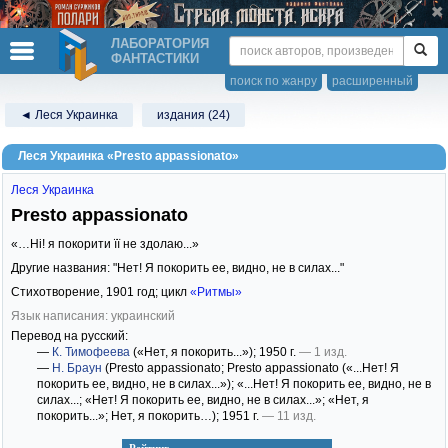
ЛАБОРАТОРИЯ
ФАНТАСТИКИ
поиск по жанру
расширенный
◄ Леся Украинка
издания (24)
Леся Украинка «Presto appassionato»
Леся Украинка
Presto appassionato
«…Ні! я покорити її не здолаю...»
Другие названия: "Нет! Я покорить ее, видно, не в силах..."
Стихотворение,
1901
год; цикл
«Ритмы»
Язык написания: украинский
Перевод на русский:
—
К. Тимофеева
(«Нет, я покорить...»)
; 1950 г.
— 1 изд.
—
Н. Браун
(Presto appassionato; Presto appassionato («...Нет! Я
покорить ее, видно, не в силах...»); «...Нет! Я покорить ее, видно, не в
силах...; «Нет! Я покорить ее, видно, не в силах...»; «Нет, я
покорить...»; Нет, я покорить…)
; 1951 г.
— 11 изд.