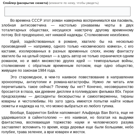
Спойлер (раскрытие сюжета)
(кликните по нему, чтобы увидеть)
Больше всего разочаровывает, пожалуй, deus ex machina.
Во времена СССР этот роман наверняка воспринимался как пасквиль,
злобная антисоветчина — настолько узнаваемы черты в двух
тоталитарных обществах, несущихся навстречу другому временному
потоку. Всё предрешено, нет никакой надежды. Столкновение неизбежно.
Идей, задействованных в романе, хватило бы на несколько
произведений — например, одного только «космического ковчега», с его
кастами, изолированных в разных временных слоях, иному фантасту
хватило бы на целый сериал — а здесь автор не только ограничился одним
романом, но и ввёл множество других идей — темпоральные войны,
столкновение с обратным временным потоком, еще одно общество,
живущее по законам 1984 года.
Это старомодное, в чем-то наивное повествование в направлении
хронооперы, антиутопии и романа-катастрофы. Нужно ли читать или
перечитывать такое сейчас? Почему бы нет? Конечно, несовершенство
бросается в глаза, как древние дисплеи в голливудских фильмах 80х. Герои
предсказуемы — диссиденты бескорыстны и самоотверженны, тираны
коварны и честолюбивы. Но зато здесь имеются попытки найти новые
сюжеты и надежда на то, что можно выбраться из любого тупика.
Вообще, Баррингтон Бейли напоминает Альфреда Ван Вогта, еще не
ударившегося в сайентологию — его наивная, но богатая на выдумки
фантастика, воспевающая торжество науки и человеческого разума
заставляет вспомнить то время, когда деревья еще были большими, небо
голубее, трава зеленее, а враг коварен и жесток.