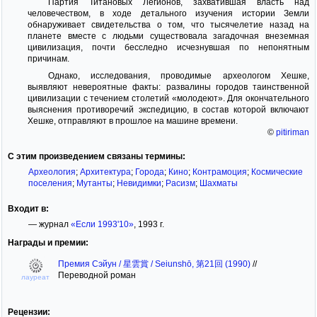
Партия Титановых Легионов, захватившая власть над
человечеством, в ходе детального изучения истории Земли
обнаруживает свидетельства о том, что тысячелетие назад на
планете вместе с людьми существовала загадочная внеземная
цивилизация, почти бесследно исчезнувшая по непонятным
причинам.
Однако, исследования, проводимые археологом Хешке,
выявляют невероятные факты: развалины городов таинственной
цивилизации с течением столетий «молодеют». Для окончательного
выяснения противоречий экспедицию, в состав которой включают
Хешке, отправляют в прошлое на машине времени.
©
pitiriman
С этим произведением связаны термины:
Археология
;
Архитектура
;
Города
;
Кино
;
Контрамоция
;
Космические
поселения
;
Мутанты
;
Невидимки
;
Расизм
;
Шахматы
Входит в:
— журнал
«Если 1993'10»
, 1993 г.
Награды и премии:
Премия Сэйун / 星雲賞 / Seiunshō, 第21回 (1990)
//
Переводной роман
лауреат
Рецензии: