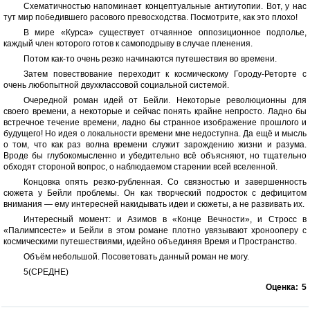
Схематичностью напоминает концептуальные антиутопии. Вот, у нас
тут мир победившего расового превосходства. Посмотрите, как это плохо!
В мире «Курса» существует отчаянное оппозиционное подполье,
каждый член которого готов к самоподрыву в случае пленения.
Потом как-то очень резко начинаются путешествия во времени.
Затем повествование переходит к космическому Городу-Реторте с
очень любопытной двухклассовой социальной системой.
Очередной роман идей от Бейли. Некоторые революционны для
своего времени, а некоторые и сейчас понять крайне непросто. Ладно бы
встречное течение времени, ладно бы странное изображение прошлого и
будущего! Но идея о локальности времени мне недоступна. Да ещё и мысль
о том, что как раз волна времени служит зарождению жизни и разума.
Вроде бы глубокомысленно и убедительно всё объясняют, но тщательно
обходят стороной вопрос, о наблюдаемом старении всей вселенной.
Концовка опять резко-рубленная. Со связностью и завершенность
сюжета у Бейли проблемы. Он как творческий подросток с дефицитом
внимания — ему интересней накидывать идеи и сюжеты, а не развивать их.
Интересный момент: и Азимов в «Конце Вечности», и Стросс в
«Палимпсесте» и Бейли в этом романе плотно увязывают хронооперу с
космическими путешествиями, идейно объединяя Время и Пространство.
Объём небольшой. Посоветовать данный роман не могу.
5(СРЕДНЕ)
Оценка:
5