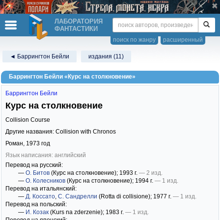
ЛАБОРАТОРИЯ
ФАНТАСТИКИ
поиск по жанру
расширенный
◄ Баррингтон Бейли
издания (11)
Баррингтон Бейли «Курс на столкновение»
Баррингтон Бейли
Курс на столкновение
Collision Course
Другие названия: Collision with Chronos
Роман,
1973
год
Язык написания: английский
Перевод на русский:
—
О. Битов
(Курс на столкновение)
; 1993 г.
— 2 изд.
—
О. Колесников
(Курс на столкновение)
; 1994 г.
— 1 изд.
Перевод на итальянский:
—
Д. Коссато
,
С. Сандрелли
(Rotta di collisione)
; 1977 г.
— 1 изд.
Перевод на польский:
—
И. Козак
(Kurs na zderzenie)
; 1983 г.
— 1 изд.