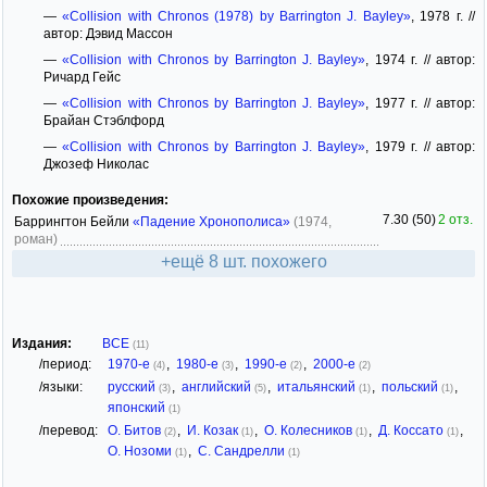
—
«Collision with Chronos (1978) by Barrington J. Bayley»
, 1978 г. //
автор: Дэвид Массон
—
«Collision with Chronos by Barrington J. Bayley»
, 1974 г. // автор:
Ричард Гейс
—
«Collision with Chronos by Barrington J. Bayley»
, 1977 г. // автор:
Брайан Стэблфорд
—
«Collision with Chronos by Barrington J. Bayley»
, 1979 г. // автор:
Джозеф Николас
Похожие произведения:
7.30 (50)
2 отз.
Баррингтон Бейли
«Падение Хронополиса»
(1974,
роман)
+ещё 8 шт. похожего
Издания:
ВСЕ
(11)
/период:
1970-е
,
1980-е
,
1990-е
,
2000-е
(4)
(3)
(2)
(2)
/языки:
русский
,
английский
,
итальянский
,
польский
,
(3)
(5)
(1)
(1)
японский
(1)
/перевод:
О. Битов
,
И. Козак
,
О. Колесников
,
Д. Коссато
,
(2)
(1)
(1)
(1)
О. Нозоми
,
С. Сандрелли
(1)
(1)