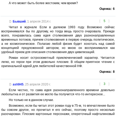
А что может быть более жестоким, чем время?
Оценка:
6
[
5
]
Бывший
,
1 апреля 2014 г.
Читал в журнале Если в далеком 1993 году. Возможно сейчас
воспринимался бы по другому, но тогда вещь просто очаровала. Прежде
всего, понравилась сама идея столкновения двух разнонаправленных
временных потоков, причем столкновения в первую очередь политическое,
а не космогоническое. Полагаю любой физик будет хохотать над самой
концепцией предложенной автором, но мною он воспринимался как
удобный прием для описания столкновения двух цивилизаций.
Роман носит остросюжетный приключенческий характер. Читается
легко, но герои при этом довольно плоские. В общем приятное чтение с
оригинальной идеей для любителей качественной НФ.
Оценка:
8
[
3
]
ash945
,
25 апреля 2020 г.
Если честно, то сама идея разнонаправленного времени довольно
любопытна и от развития ее могло бы получится что-то интересное...
Но только не в данном случае.
Возможно, если бы читал этот роман году в 75-м, то впечатление было
бы совсем другое, но прочитал я его сейчас, поэтому просто несколько
разочарован. Плоские картонные персонажи, опереточный нафталиновый