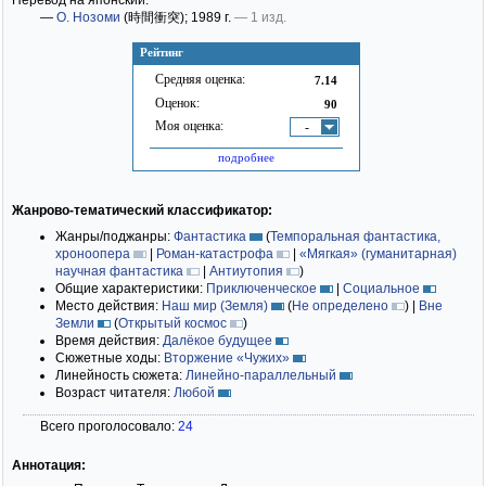
Перевод на японский:
—
О. Нозоми
(時間衝突)
; 1989 г.
— 1 изд.
Рейтинг
Средняя оценка:
7.14
Оценок:
90
Моя оценка:
-
подробнее
Жанрово-тематический классификатор:
Жанры/поджанры:
Фантастика
(
Темпоральная фантастика,
хроноопера
|
Роман-катастрофа
|
«Мягкая» (гуманитарная)
научная фантастика
|
Антиутопия
)
Общие характеристики:
Приключенческое
|
Социальное
Место действия:
Наш мир (Земля)
(
Не определено
)
|
Вне
Земли
(
Открытый космос
)
Время действия:
Далёкое будущее
Сюжетные ходы:
Вторжение «Чужих»
Линейность сюжета:
Линейно-параллельный
Возраст читателя:
Любой
Всего проголосовало:
24
Аннотация: