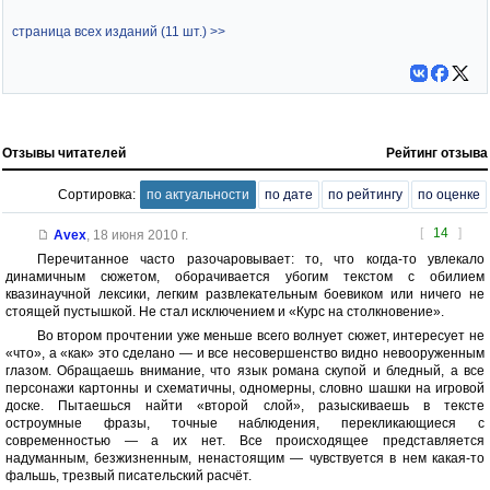
страница всех изданий (11 шт.) >>
Отзывы читателей
Рейтинг отзыва
Сортировка:
по актуальности
по дате
по рейтингу
по оценке
[
14
]
Avex
,
18 июня 2010 г.
Перечитанное часто разочаровывает: то, что когда-то увлекало
динамичным сюжетом, оборачивается убогим текстом с обилием
квазинаучной лексики, легким развлекательным боевиком или ничего не
стоящей пустышкой. Не стал исключением и «Курс на столкновение».
Во втором прочтении уже меньше всего волнует сюжет, интересует не
«что», а «как» это сделано — и все несовершенство видно невооруженным
глазом. Обращаешь внимание, что язык романа скупой и бледный, а все
персонажи картонны и схематичны, одномерны, словно шашки на игровой
доске. Пытаешься найти «второй слой», разыскиваешь в тексте
остроумные фразы, точные наблюдения, перекликающиеся с
современностью — а их нет. Все происходящее представляется
надуманным, безжизненным, ненастоящим — чувствуется в нем какая-то
фальшь, трезвый писательский расчёт.