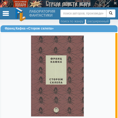
ЛАБОРАТОРИЯ
ФАНТАСТИКИ
поиск по жанру
расширенный
Франц Кафка «Сторож склепа»