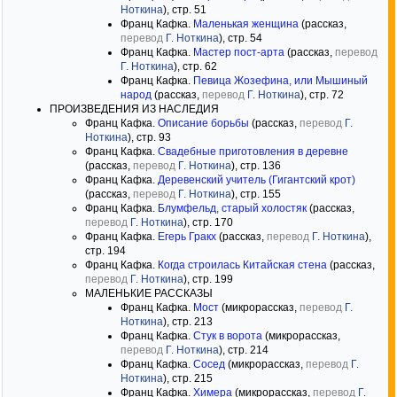
Ноткина
), стр. 51
Франц Кафка.
Маленькая женщина
(рассказ,
перевод
Г. Ноткина
), стр. 54
Франц Кафка.
Мастер пост-арта
(рассказ,
перевод
Г. Ноткина
), стр. 62
Франц Кафка.
Певица Жозефина, или Мышиный
народ
(рассказ,
перевод
Г. Ноткина
), стр. 72
ПРОИЗВЕДЕНИЯ ИЗ НАСЛЕДИЯ
Франц Кафка.
Описание борьбы
(рассказ,
перевод
Г.
Ноткина
), стр. 93
Франц Кафка.
Свадебные приготовления в деревне
(рассказ,
перевод
Г. Ноткина
), стр. 136
Франц Кафка.
Деревенский учитель (Гигантский крот)
(рассказ,
перевод
Г. Ноткина
), стр. 155
Франц Кафка.
Блумфельд, старый холостяк
(рассказ,
перевод
Г. Ноткина
), стр. 170
Франц Кафка.
Егерь Гракх
(рассказ,
перевод
Г. Ноткина
),
стр. 194
Франц Кафка.
Когда строилась Китайская стена
(рассказ,
перевод
Г. Ноткина
), стр. 199
МАЛЕНЬКИЕ РАССКАЗЫ
Франц Кафка.
Мост
(микрорассказ,
перевод
Г.
Ноткина
), стр. 213
Франц Кафка.
Стук в ворота
(микрорассказ,
перевод
Г. Ноткина
), стр. 214
Франц Кафка.
Сосед
(микрорассказ,
перевод
Г.
Ноткина
), стр. 215
Франц Кафка.
Химера
(микрорассказ,
перевод
Г.