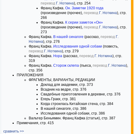
перевод
Г. Ноткина
), стр. 254
Франц Кафка.
Он. Заметки 1920 года
(произведение (прочее),
перевод
Г. Ноткина
), стр.
266
Франц Кафка.
К серии заметок «Он»
(произведение (прочее),
перевод
Г. Ноткина
), стр.
273
Франц Кафка.
В нашей синагоге
(рассказ,
перевод
Г.
Ноткина
), стр. 276
Франц Кафка.
Исследования одной собаки
(повесть,
перевод
Г. Ноткина
), стр. 279
Франц Кафка.
Нора
(рассказ,
перевод
Г. Ноткина
), стр.
319
Франц Кафка.
Сторож склепа
(пьеса,
перевод
Г. Ноткина
),
стр. 356
ПРИЛОЖЕНИЯ
ФРАГМЕНТЫ, ВАРИАНТЫ, РЕДАКЦИИ
Доклад для академии, стр. 373
Всадник на ведре, стр. 376
Свадебные приготовления в деревне, стр. 376
Егерь Гракх, стр. 381
Когда строилась Китайская стена, стр. 384
В нашей синагоге, стр. 386
Исследования одной собаки, стр. 386
Вальтер Беньямин. Франц Кафка (статья), стр. 387
Примечания, стр. 415
сравнить >>