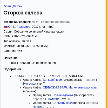
Франц Кафка
Сторож склепа
авторский сборник,
часть собрания сочинений
СПб.:
Пальмира
,
2017
г. (октябрь)
Серия:
Собрание сочинений Франца Кафки
ISBN:
978-5-521-00741-7
Тип обложки:
мягкая
Формат:
84x108/32
(130x200 мм)
Страниц:
455
Описание:
Том 4. Избранные произведения.
Содержание
:
ПРОИЗВЕДЕНИЯ, ОПУБЛИКОВАННЫЕ АВТОРОМ
Франц Кафка.
Большой шум
(микрорассказ,
перевод
Г.
Ноткина
), стр. 7
Франц Кафка.
СЕЛЬСКИЙ ВРАЧ. Маленькие рассказы
(сборник)
Франц Кафка.
Новый адвокат
(микрорассказ,
перевод
Г. Ноткина
), стр. 8
Франц Кафка.
Сельский врач
(рассказ,
перевод
Г.
Ноткина
), стр. 9