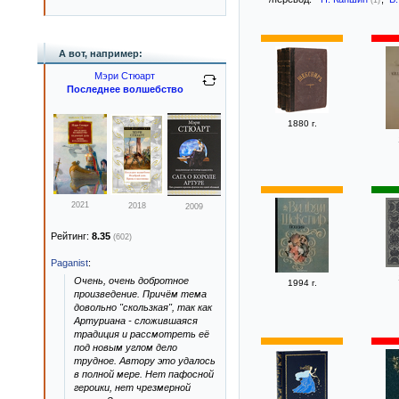
(1)
А вот, например:
Мэри Стюарт
Последнее волшебство
1880 г.
2021
2018
2009
Рейтинг:
8.35
(602)
Paganist
:
Очень, очень добротное
1994 г.
произведение. Причём тема
довольно "скользкая", так как
Артуриана - сложившаяся
традиция и рассмотреть её
под новым углом дело
трудное. Автору это удалось
в полной мере. Нет пафосной
героики, нет чрезмерной