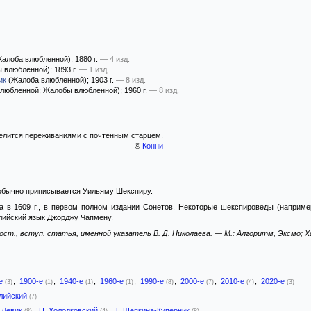
алоба влюбленной)
; 1880 г.
— 4 изд.
 влюбленной)
; 1893 г.
— 1 изд.
ик
(Жалоба влюбленной)
; 1903 г.
— 8 изд.
любленной; Жалобы влюбленной)
; 1960 г.
— 8 изд.
лится переживаниями с почтенным старцем.
©
Конни
 обычно приписывается Уильяму Шекспиру.
 в 1609 г., в первом полном издании Сонетов. Некоторые шекспироведы (например
лийский язык Джорджу Чапмену.
ст., вступ. статья, именной указатель В. Д. Николаева. — М.: Алгоритм, Эксмо; Харь
-е
,
1900-е
,
1940-е
,
1960-е
,
1990-е
,
2000-е
,
2010-е
,
2020-е
(3)
(1)
(1)
(1)
(8)
(7)
(4)
(3)
лийский
(7)
. Левик
,
Н. Холодковский
,
Т. Щепкина-Куперник