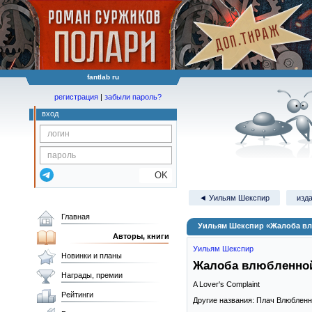
fantlab ru
регистрация
|
забыли пароль?
вход
OK
◄ Уильям Шекспир
изда
Главная
Уильям Шекспир «Жалоба в
Авторы, книги
Уильям Шекспир
Новинки и планы
Жалоба влюбленно
Награды, премии
A Lover's Complaint
Рейтинги
Другие названия: Плач Влюблен