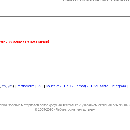
регистрированные посетители!
,
fra
,
укр
) |
Регламент
|
FAQ
|
Контакты
|
Наши награды
|
ВКонтакте
|
Telegram
|
спользование материалов сайта допускается только с указанием активной ссылки на и
© 2005-2026
«Лаборатория Фантастики»
.