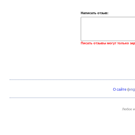
Написать отзыв:
Писать отзывы могут только за
О сайте
(
eng
Любое и