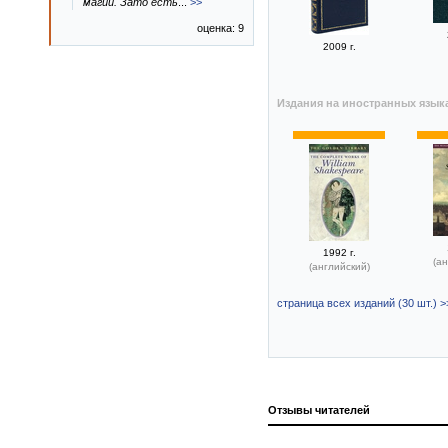
магии. Зато есть
...
>>
оценка: 9
2009 г.
Издания на иностранных язык
1992 г.
(ан
(английский)
страница всех изданий (30 шт.) >
Отзывы читателей