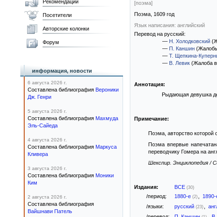
Рекомендации
[поэма]
Поэма,
1609
год
Посетители
Язык написания: английский
Авторские колонки
Перевод на русский:
—
Н. Холодковский
(Ж
Форум
—
П. Каншин
(Жалобы
—
Т. Щепкина-Куперн
—
В. Левик
(Жалоба в
информация, новости
6 августа 2026 г.
Аннотация:
Составлена библиография
Вероники
Рыдающая девушка де
Дж. Генри
5 августа 2026 г.
Составлена библиография
Махмуда
Примечание:
Эль-Сайеда
Поэма, авторство которой
4 августа 2026 г.
Поэма впервые напечатана
Составлена библиография
Маркуса
переводчику Гомера на анг
Кливера
Шекспир. Энциклопедия / Со
3 августа 2026 г.
Составлена библиография
Моники
Ким
Издания:
ВСЕ
(30)
/период:
1880-е
,
1890
2 августа 2026 г.
(2)
Составлена библиография
/языки:
русский
,
анг
(23)
Вайшнави Патель
/перевод:
П. Каншин
,
В