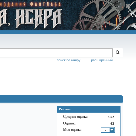
поиск по жанру
расширенный
Рейтинг
Средняя оценка:
8.52
Оценок:
62
Моя оценка:
-