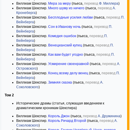
Виллиам Шекспир.
Мера за меру
(пьеса,
перевод
Ф. Миллера
)
Виллиам Шекспир.
Много шуму из ничего
(пьеса,
перевод
А.
Кронеберга
)
Виллиам Шекспир.
Бесплодные усилия любви
(пьеса,
перевод
П.
Вейнберга
)
Виллиам Шекспир.
Сон в Иванову ночь
(пьеса,
перевод
П.
Вейнберга
)
Виллиам Шекспир.
Комедия ошибок
(пьеса,
перевод
П.
Вейнберга
)
Виллиам Шекспир.
Венецианский купец
(пьеса,
перевод
П.
Вейнберга
)
Виллиам Шекспир.
Как вам будет угодно
(пьеса,
перевод
П.
Вейнберга
)
Виллиам Шекспир.
Усмирение своенравной
(пьеса,
перевод
А.
Островского
)
Виллиам Шекспир.
Конец всему делу венец
(пьеса,
перевод
П.
Вейнберга
)
Виллиам Шекспир.
Зимняя сказка
(пьеса,
перевод
А.
Соколовского
)
Том 2
Исторические драмы (статья, служащая введением к
драматическим хроникам Шекспира)
Виллиам Шекспир.
Король Джон
(пьеса,
перевод
А. Дружинина
)
Виллиам Шекспир.
Король Ричард Второй
(пьеса,
перевод
А.
Соколовского
)