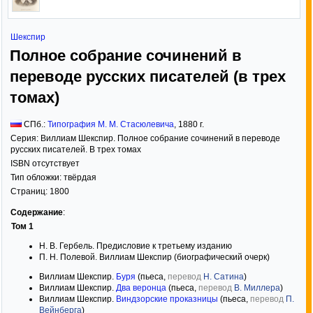
Шекспир
Полное собрание сочинений в
переводе русских писателей (в трех
томах)
СПб.:
Типография М. М. Стасюлевича
,
1880
г.
Серия:
Виллиам Шекспир. Полное собрание сочинений в переводе
русских писателей. В трех томах
ISBN отсутствует
Тип обложки:
твёрдая
Страниц:
1800
Содержание
:
Том 1
Н. В. Гербель. Предисловие к третьему изданию
П. Н. Полевой. Виллиам Шекспир (биографический очерк)
Виллиам Шекспир.
Буря
(пьеса,
перевод
Н. Сатина
)
Виллиам Шекспир.
Два веронца
(пьеса,
перевод
В. Миллера
)
Виллиам Шекспир.
Виндзорские проказницы
(пьеса,
перевод
П.
Вейнберга
)