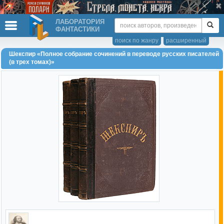
ЛАБОРАТОРИЯ
ФАНТАСТИКИ
поиск по жанру
расширенный
Шекспир «Полное собрание сочинений в переводе русских писателей
(в трех томах)»