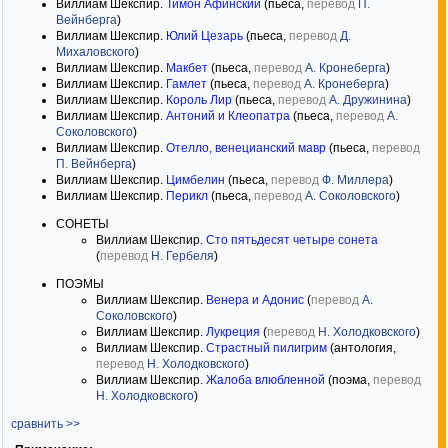
Виллиам Шекспир.
Тимон Афинский
(пьеса,
перевод
П.
Вейнберга
)
Виллиам Шекспир.
Юлий Цезарь
(пьеса,
перевод
Д.
Михаловского
)
Виллиам Шекспир.
Макбет
(пьеса,
перевод
А. Кронеберга
)
Виллиам Шекспир.
Гамлет
(пьеса,
перевод
А. Кронеберга
)
Виллиам Шекспир.
Король Лир
(пьеса,
перевод
А. Дружинина
)
Виллиам Шекспир.
Антоний и Клеопатра
(пьеса,
перевод
А.
Соколовского
)
Виллиам Шекспир.
Отелло, венецианский мавр
(пьеса,
перевод
П. Вейнберга
)
Виллиам Шекспир.
Цимбелин
(пьеса,
перевод
Ф. Миллера
)
Виллиам Шекспир.
Перикл
(пьеса,
перевод
А. Соколовского
)
СОНЕТЫ
Виллиам Шекспир.
Сто пятьдесят четыре сонета
(
перевод
Н. Гербеля
)
ПОЭМЫ
Виллиам Шекспир.
Венера и Адонис
(
перевод
А.
Соколовского
)
Виллиам Шекспир.
Лукреция
(
перевод
Н. Холодковского
)
Виллиам Шекспир.
Страстный пилигрим
(антология,
перевод
Н. Холодковского
)
Виллиам Шекспир.
Жалоба влюбленной
(поэма,
перевод
Н. Холодковского
)
сравнить >>