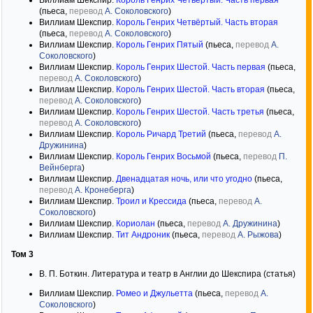
Виллиам Шекспир.
Король Генрих Четвёртый. Часть первая
(пьеса,
перевод
А. Соколовского
)
Виллиам Шекспир.
Король Генрих Четвёртый. Часть вторая
(пьеса,
перевод
А. Соколовского
)
Виллиам Шекспир.
Король Генрих Пятый
(пьеса,
перевод
А.
Соколовского
)
Виллиам Шекспир.
Король Генрих Шестой. Часть первая
(пьеса,
перевод
А. Соколовского
)
Виллиам Шекспир.
Король Генрих Шестой. Часть вторая
(пьеса,
перевод
А. Соколовского
)
Виллиам Шекспир.
Король Генрих Шестой. Часть третья
(пьеса,
перевод
А. Соколовского
)
Виллиам Шекспир.
Король Ричард Третий
(пьеса,
перевод
А.
Дружинина
)
Виллиам Шекспир.
Король Генрих Восьмой
(пьеса,
перевод
П.
Вейнберга
)
Виллиам Шекспир.
Двенадцатая ночь, или что угодно
(пьеса,
перевод
А. Кронеберга
)
Виллиам Шекспир.
Троил и Крессида
(пьеса,
перевод
А.
Соколовского
)
Виллиам Шекспир.
Кориолан
(пьеса,
перевод
А. Дружинина
)
Виллиам Шекспир.
Тит Андроник
(пьеса,
перевод
А. Рыжова
)
Том 3
В. П. Боткин. Литература и театр в Англии до Шекспира (статья)
Виллиам Шекспир.
Ромео и Джульетта
(пьеса,
перевод
А.
Соколовского
)