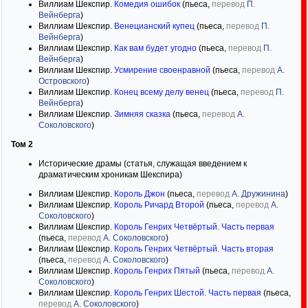
Виллиам Шекспир.
Комедия ошибок
(пьеса,
перевод
П.
Вейнберга
)
Виллиам Шекспир.
Венецианский купец
(пьеса,
перевод
П.
Вейнберга
)
Виллиам Шекспир.
Как вам будет угодно
(пьеса,
перевод
П.
Вейнберга
)
Виллиам Шекспир.
Усмирение своенравной
(пьеса,
перевод
А.
Островского
)
Виллиам Шекспир.
Конец всему делу венец
(пьеса,
перевод
П.
Вейнберга
)
Виллиам Шекспир.
Зимняя сказка
(пьеса,
перевод
А.
Соколовского
)
Том 2
Исторические драмы (статья, служащая введением к
драматическим хроникам Шекспира)
Виллиам Шекспир.
Король Джон
(пьеса,
перевод
А. Дружинина
)
Виллиам Шекспир.
Король Ричард Второй
(пьеса,
перевод
А.
Соколовского
)
Виллиам Шекспир.
Король Генрих Четвёртый. Часть первая
(пьеса,
перевод
А. Соколовского
)
Виллиам Шекспир.
Король Генрих Четвёртый. Часть вторая
(пьеса,
перевод
А. Соколовского
)
Виллиам Шекспир.
Король Генрих Пятый
(пьеса,
перевод
А.
Соколовского
)
Виллиам Шекспир.
Король Генрих Шестой. Часть первая
(пьеса,
перевод
А. Соколовского
)