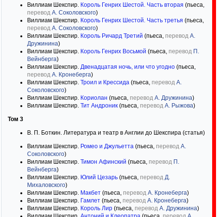
Виллиам Шекспир.
Король Генрих Шестой. Часть вторая
(пьеса,
перевод
А. Соколовского
)
Виллиам Шекспир.
Король Генрих Шестой. Часть третья
(пьеса,
перевод
А. Соколовского
)
Виллиам Шекспир.
Король Ричард Третий
(пьеса,
перевод
А.
Дружинина
)
Виллиам Шекспир.
Король Генрих Восьмой
(пьеса,
перевод
П.
Вейнберга
)
Виллиам Шекспир.
Двенадцатая ночь, или что угодно
(пьеса,
перевод
А. Кронеберга
)
Виллиам Шекспир.
Троил и Крессида
(пьеса,
перевод
А.
Соколовского
)
Виллиам Шекспир.
Кориолан
(пьеса,
перевод
А. Дружинина
)
Виллиам Шекспир.
Тит Андроник
(пьеса,
перевод
А. Рыжова
)
Том 3
В. П. Боткин. Литература и театр в Англии до Шекспира (статья)
Виллиам Шекспир.
Ромео и Джульетта
(пьеса,
перевод
А.
Соколовского
)
Виллиам Шекспир.
Тимон Афинский
(пьеса,
перевод
П.
Вейнберга
)
Виллиам Шекспир.
Юлий Цезарь
(пьеса,
перевод
Д.
Михаловского
)
Виллиам Шекспир.
Макбет
(пьеса,
перевод
А. Кронеберга
)
Виллиам Шекспир.
Гамлет
(пьеса,
перевод
А. Кронеберга
)
Виллиам Шекспир.
Король Лир
(пьеса,
перевод
А. Дружинина
)
Виллиам Шекспир.
Антоний и Клеопатра
(пьеса,
перевод
А.