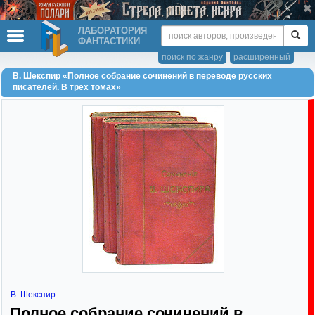
ЛАБОРАТОРИЯ
ФАНТАСТИКИ
поиск по жанру
расширенный
В. Шекспир «Полное собрание сочинений в переводе русских
писателей. В трех томах»
В. Шекспир
Полное собрание сочинений в