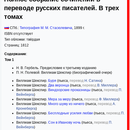
переводе русских писателей. В трех
томах
СПб.:
Типография М. М. Стасюлевича
,
1899
г.
ISBN отсутствует
Тип обложки:
твёрдая
Страниц:
1812
Содержание
:
Том 1
Н. В. Гербель. Предисловие к третьему изданию
П. Н. Полевой. Виллиам Шекспир (биографический очерк)
Виллиам Шекспир.
Буря
(пьеса,
перевод
Н. Сатина
)
Виллиам Шекспир.
Два веронца
(пьеса,
перевод
В. Миллера
)
Виллиам Шекспир.
Виндзорские проказницы
(пьеса,
перевод
П.
Вейнберга
)
Виллиам Шекспир.
Мера за меру
(пьеса,
перевод
Ф. Миллера
)
Виллиам Шекспир.
Много шуму из ничего
(пьеса,
перевод
А.
Кронеберга
)
Виллиам Шекспир.
Бесплодные усилия любви
(пьеса,
перевод
П.
Вейнберга
)
Виллиам Шекспир.
Сон в Иванову ночь
(пьеса,
перевод
П.
Вейнберга
)