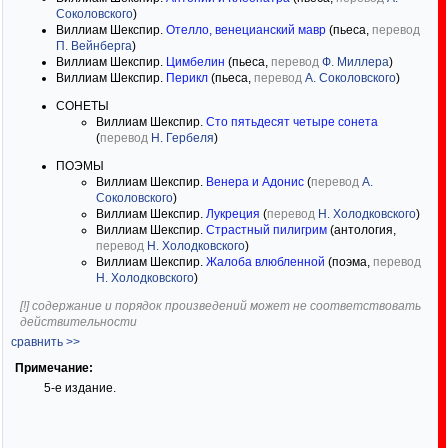
Соколовского
)
Виллиам Шекспир.
Отелло, венецианский мавр
(пьеса,
перевод
П. Вейнберга
)
Виллиам Шекспир.
Цимбелин
(пьеса,
перевод
Ф. Миллера
)
Виллиам Шекспир.
Перикл
(пьеса,
перевод
А. Соколовского
)
СОНЕТЫ
Виллиам Шекспир.
Сто пятьдесят четыре сонета
(
перевод
Н. Гербеля
)
ПОЭМЫ
Виллиам Шекспир.
Венера и Адонис
(
перевод
А.
Соколовского
)
Виллиам Шекспир.
Лукреция
(
перевод
Н. Холодковского
)
Виллиам Шекспир.
Страстный пилигрим
(антология,
перевод
Н. Холодковского
)
Виллиам Шекспир.
Жалоба влюбленной
(поэма,
перевод
Н. Холодковского
)
[!] содержание и порядок произведений может не соответствовать
действительности
сравнить >>
Примечание:
5-е издание.