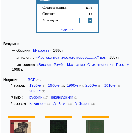
Рейтинг
Средняя оценка:
8.00
Оценок:
10
Моя оценка:
-
подробнее
Входит в:
— сборник
«Мудрость»
, 1880 г.
— антологию
«Мастера поэтического перевода. XX век»
, 1997 г.
— антологию
«Верлен. Рембо. Малларме. Стихотворения. Проза»
,
1998 г.
Издания:
ВСЕ
(11)
/период:
1900-е
,
1960-е
,
1990-е
,
2000-е
,
2010-е
,
(1)
(1)
(4)
(1)
(3)
2020-е
(1)
/языки:
русский
,
французский
(10)
(1)
/перевод:
В. Брюсов
,
А. Ревич
,
А. Эфрон
(3)
(3)
(4)