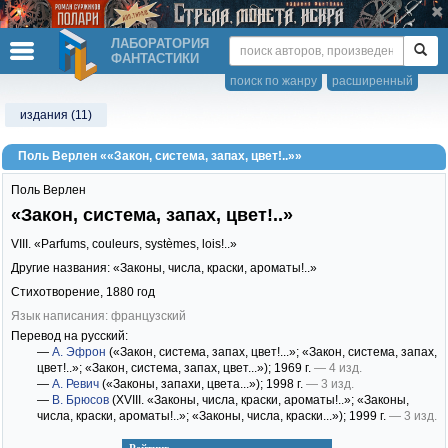
ЛАБОРАТОРИЯ
ФАНТАСТИКИ
поиск по жанру
расширенный
издания (11)
Поль Верлен ««Закон, система, запах, цвет!..»»
Поль Верлен
«Закон, система, запах, цвет!..»
VIII. «Parfums, couleurs, systèmes, lois!..»
Другие названия: «Законы, числа, краски, ароматы!..»
Стихотворение,
1880
год
Язык написания: французский
Перевод на русский:
—
А. Эфрон
(«Закон, система, запах, цвет!...»; «Закон, система, запах,
цвет!..»; «Закон, система, запах, цвет...»)
; 1969 г.
— 4 изд.
—
А. Ревич
(«Законы, запахи, цвета...»)
; 1998 г.
— 3 изд.
—
В. Брюсов
(XVIII. «Законы, числа, краски, ароматы!..»; «Законы,
числа, краски, ароматы!..»; «Законы, числа, краски...»)
; 1999 г.
— 3 изд.