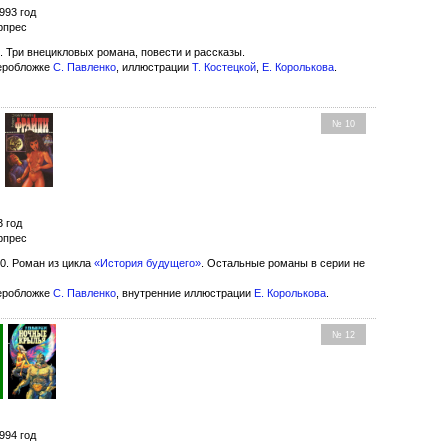
993 год
рпрес
. Три внецикловых романа, повести и рассказы.
еробложке
С. Павленко
, иллюстрации
Т. Костецкой
,
Е. Королькова
.
№ 10
3 год
рпрес
0. Роман из цикла
«История будущего»
. Остальные романы в серии не
еробложке
С. Павленко
, внутренние иллюстрации
Е. Королькова
.
№ 12
994 год