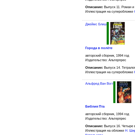
Описание:
Выпуск 11. Роман и
Иллюстрация на суперобложке
Джеймс Блиш
Города в полёте
авторский сборник, 1994 год
Издательство: Альтерпрес
Описание:
Выпуск 14. Тетрало
Иллюстрация на суперобложке
Альфред Ван Вогт
Библия Пта
авторский сборник, 1994 год
Издательство: Альтерпрес
Описание:
Выпуск 16. Четыре 
Иллюстрация на обложке
Н. Ши
Королькова
.