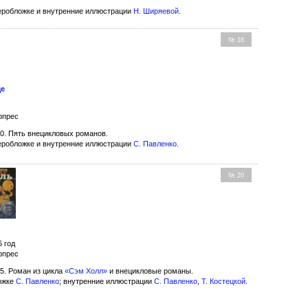
.
еробложке и внутренние иллюстрации
Н. Ширяевой
.
№ 18
ще
рпрес
0. Пять внецикловых романов.
еробложке и внутренние иллюстрации
С. Павленко
.
№ 20
6 год
рпрес
5. Роман из цикла
«Сэм Холл»
и внецикловые романы.
ожке
С. Павленко
; внутренние иллюстрации
С. Павленко
,
Т. Костецкой
.