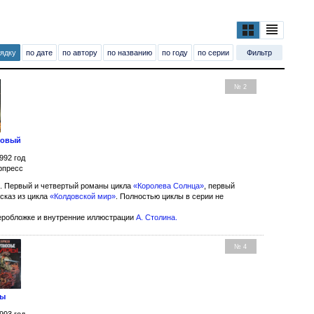
рядку
по дате
по автору
по названию
по году
по серии
Фильтр
№ 2
товый
992 год
рпресс
. Первый и четвертый романы цикла
«Королева Солнца»
, первый
ссказ из цикла
«Колдовской мир»
. Полностью циклы в серии не
еробложке и внутренние иллюстрации
А. Столина
.
№ 4
ры
993 год