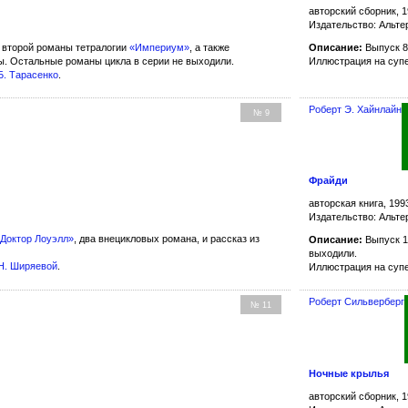
авторский сборник, 1
Издательство: Альте
 второй романы тетралогии
«Империум»
, а также
Описание:
Выпуск 8
ы. Остальные романы цикла в серии не выходили.
Иллюстрация на суп
Б. Тарасенко
.
Роберт Э. Хайнлайн
№ 9
Фрайди
авторская книга, 199
Издательство: Альте
Доктор Лоуэлл»
, два внецикловых романа, и рассказ из
Описание:
Выпуск 1
выходили.
Н. Ширяевой
.
Иллюстрация на суп
Роберт Сильверберг
№ 11
Ночные крылья
авторский сборник, 1