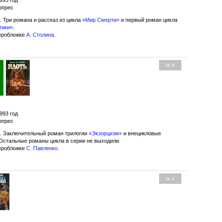
рпрес
. Три романа и рассказ из цикла
«Мир Смерти»
и первый роман цикла
тики»
.
еробложке
А. Столина
.
р
№ 6
993 год
рпрес
. Заключительный роман трилогии
«Экзорцизм»
и внецикловые
Остальные романы цикла в серии не выходили.
еробложке
С. Павленко
.
№ 8