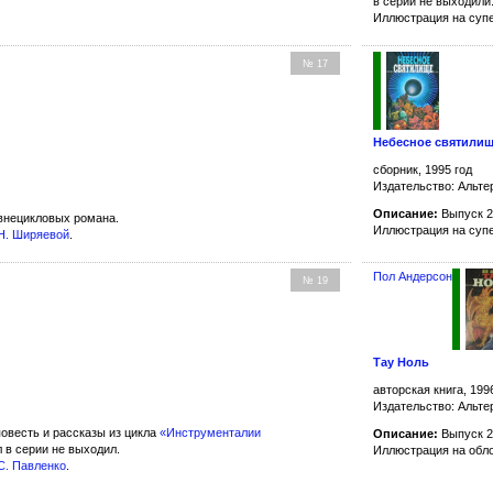
в серии не выходили
Иллюстрация на суп
№ 17
Небесное святили
сборник, 1995 год
Издательство: Альте
Описание:
Выпуск 2
внецикловых романа.
Иллюстрация на суп
Н. Ширяевой
.
Пол Андерсон
№ 19
Тау Ноль
авторская книга, 199
Издательство: Альте
овесть и рассказы из цикла
«Инструменталии
Описание:
Выпуск 2
л в серии не выходил.
Иллюстрация на обл
С. Павленко
.