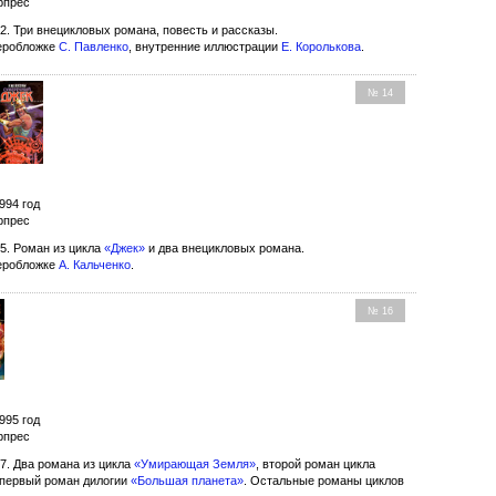
рпрес
2. Три внецикловых романа, повесть и рассказы.
еробложке
С. Павленко
, внутренние иллюстрации
Е. Королькова
.
№ 14
994 год
рпрес
5. Роман из цикла
«Джек»
и два внецикловых романа.
еробложке
А. Кальченко
.
№ 16
995 год
рпрес
7. Два романа из цикла
«Умирающая Земля»
, второй роман цикла
первый роман дилогии
«Большая планета»
. Остальные романы циклов