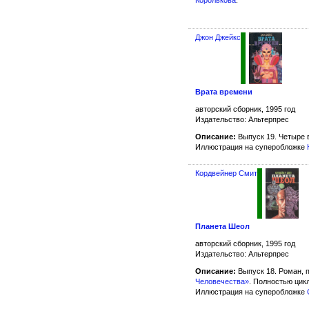
Джон Джейкс
Врата времени
авторский сборник, 1995 год
Издательство: Альтерпрес
Описание:
Выпуск 19. Четыре 
Иллюстрация на суперобложке
Кордвейнер Смит
Планета Шеол
авторский сборник, 1995 год
Издательство: Альтерпрес
Описание:
Выпуск 18. Роман, п
Человечества»
. Полностью цик
Иллюстрация на суперобложке