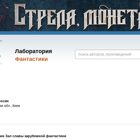
Лаборатория
Фантастики
росян
ая обл., Киев
ии Зал славы зарубежной фантастики