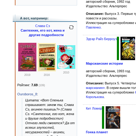
авторский сборник, 1992 год
Издательство: Альтерпрес
Описание:
Выпуск 3. Первые т
повести и рассказы.
А вот, например:
Иллюстрация на суперобложке 
Слава Сэ
Павленко
.
Сантехник, его кот, жена и
другие подробности
Эдгар Райз Берроуз
Марсианские истории
авторский сборник, 1993 год
2010
2019
2016
Издательство: Альтерпрес
Описание:
Выпуск 5. Четверты
Рейтинг:
7.69
(109)
марсианин»
. В серии вышли то
Иллюстрация на суперобложке
Ouroboros_8
:
Королькова
.
Цитата: «Вот Оленька
спрашивает: зачем ты, Слава
Кит Ломер
Сэ, ахинею пишешь?» (Слава
Сэ. «Сантехник, его кот, жена
и другие подробности»)
Отчего люди смеются? Да от
всяких глупостей,
Гонка планет
несуразностей – ахинеи,