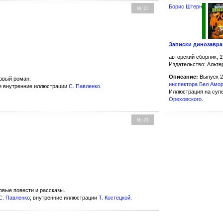
Борис Штерн
№ 21
Записки динозавра
авторский сборник, 1
Издательство: Альте
Описание:
Выпуск 2
овый роман.
инспектора Бел Амо
и внутренние иллюстрации
С. Павленко
.
Иллюстрация на суп
Ореховского
.
№ 23
овые повести и рассказы.
С. Павленко
; внутренние иллюстрации
Т. Костецкой
.