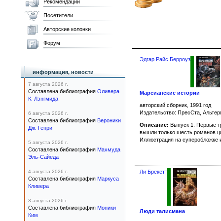
Рекомендации
Посетители
Авторские колонки
Форум
Эдгар Райс Берроуз
информация, новости
7 августа 2026 г.
Составлена библиография
Оливера
Марсианские истории
К. Лэнгмида
авторский сборник, 1991 год
Издательство: ПресСта, Альтер
6 августа 2026 г.
Составлена библиография
Вероники
Описание:
Выпуск 1. Первые т
Дж. Генри
вышли только шесть романов ц
Иллюстрация на суперобложке 
5 августа 2026 г.
Составлена библиография
Махмуда
Эль-Сайеда
Ли Брекетт
4 августа 2026 г.
Составлена библиография
Маркуса
Кливера
3 августа 2026 г.
Составлена библиография
Моники
Люди талисмана
Ким