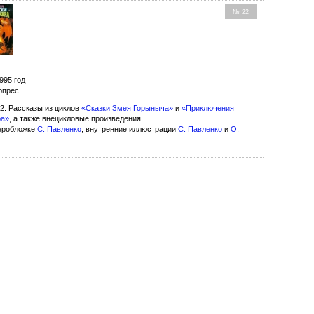
№ 22
995 год
рпрес
2. Рассказы из циклов
«Сказки Змея Горыныча»
и
«Приключения
ра»
, а также внецикловые произведения.
еробложке
С. Павленко
; внутренние иллюстрации
С. Павленко
и
О.