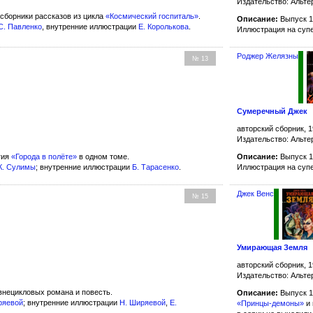
Издательство: Альте
 сборники рассказов из цикла
«Космический госпиталь»
.
Описание:
Выпуск 1
С. Павленко
, внутренние иллюстрации
Е. Королькова
.
Иллюстрация на суп
Роджер Желязны
№ 13
Сумеречный Джек
авторский сборник, 1
Издательство: Альте
гия
«Города в полёте»
в одном томе.
Описание:
Выпуск 1
К. Сулимы
; внутренние иллюстрации
Б. Тарасенко
.
Иллюстрация на суп
Джек Венс
№ 15
Умирающая Земля
авторский сборник, 1
Издательство: Альте
внецикловых романа и повесть.
Описание:
Выпуск 1
ряевой
; внутренние иллюстрации
Н. Ширяевой
,
Е.
«Принцы-демоны»
и 