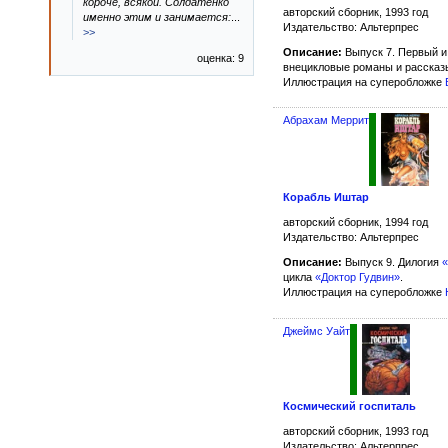
короче, всякой. Солдатенко
авторский сборник, 1993 год
именно этим и занимается:
...
Издательство: Альтерпрес
>>
Описание:
Выпуск 7. Первый и
оценка: 9
внецикловые романы и рассказ
Иллюстрация на суперобложке
Абрахам Меррит
Корабль Иштар
авторский сборник, 1994 год
Издательство: Альтерпрес
Описание:
Выпуск 9. Дилогия
«
цикла
«Доктор Гудвин»
.
Иллюстрация на суперобложке
Джеймс Уайт
Космический госпиталь
авторский сборник, 1993 год
Издательство: Альтерпрес