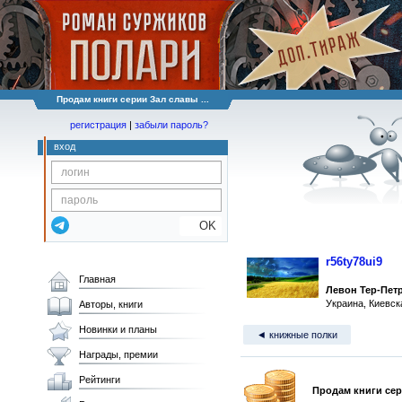
Продам книги серии Зал славы ...
регистрация
|
забыли пароль?
вход
OK
r56ty78ui9
Главная
Левон Тер-Пет
Украина, Киевск
Авторы, книги
Новинки и планы
◄ книжные полки
Награды, премии
Рейтинги
Продам книги сер