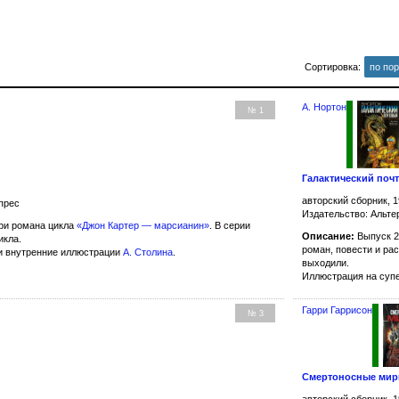
Сортировка:
по по
А. Нортон
№ 1
Галактический поч
авторский сборник, 1
прес
Издательство: Альте
ри романа цикла
«Джон Картер — марсианин»
. В серии
Описание:
Выпуск 2
икла.
роман, повести и ра
и внутренние иллюстрации
А. Столина
.
выходили.
Иллюстрация на суп
Гарри Гаррисон
№ 3
Смертоносные ми
авторский сборник, 1