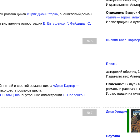
Издательство: Альте
Описание:
Выпуск 4
ри романа цикла
«Эрик Джон Старк»
, внецикловый роман,
«Билл — герой Галак
Иллюстрация на суп
и внутренние иллюстрации
В. Евтушенко
,
Г. Файдиша
,
С.
Филипп Хосе Фарме
№ 5
Плоть
авторский сборник, 1
Издательство: Альте
Описание:
Выпуск 6
й, пятый и шестой романы цикла
«Джон Картер —
романы и рассказы. 
лько шесть романов цикла.
Иллюстрация на суп
Ю. Галицына
, внутренние иллюстрации
С. Павленко
,
Е.
Джон Уиндем
№ 7
Паутина