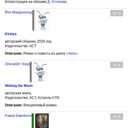
Иллюстрация на обложке
Д. Устинова
.
Йен Макдональд
№ 23
Kirinya
авторский сборник, 2026 год
Издательство: АСТ
Описание:
Роман и повесть из цикла
«Чага»
.
Элизабет Хэнд
№ 24
Waking the Moon
авторская книга,
Издательство: АСТ, Астрель-СПб
Описание:
Внецикловый роман.
Рэмси Кэмпбелл
№ 25