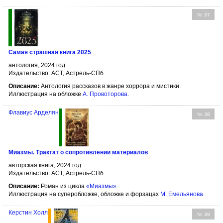
№ 37
Самая страшная книга 2025
антология, 2024 год
Издательство: АСТ, Астрель-СПб
Описание:
Антология рассказов в жанре хоррора и мистики.
Иллюстрация на обложке
А. Провоторова
.
Флавиус Арделян
№ 38
Миазмы. Трактат о сопротивлении материалов
авторская книга, 2024 год
Издательство: АСТ, Астрель-СПб
Описание:
Роман из цикла
«Миазмы»
.
Иллюстрация на суперобложке, обложке и форзацах
М. Емельянова
.
Керстин Холл
№ 39