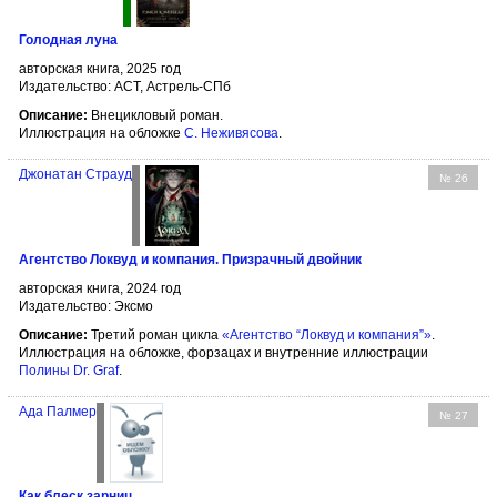
Голодная луна
авторская книга, 2025 год
Издательство: АСТ, Астрель-СПб
Описание:
Внецикловый роман.
Иллюстрация на обложке
С. Неживясова
.
Джонатан Страуд
№ 26
Агентство Локвуд и компания. Призрачный двойник
авторская книга, 2024 год
Издательство: Эксмо
Описание:
Третий роман цикла
«Агентство “Локвуд и компания”»
.
Иллюстрация на обложке, форзацах и внутренние иллюстрации
Полины Dr. Graf
.
Ада Палмер
№ 27
Как блеск зарниц