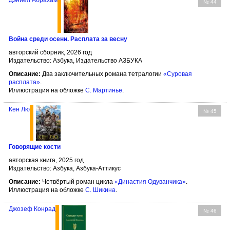
Дэниел Абрахам
№ 44
Война среди осени. Расплата за весну
авторский сборник, 2026 год
Издательство: Азбука, Издательство АЗБУКА
Описание:
Два заключительных романа тетралогии
«Суровая
расплата»
.
Иллюстрация на обложке
С. Мартинье
.
Кен Лю
№ 45
Говорящие кости
авторская книга, 2025 год
Издательство: Азбука, Азбука-Аттикус
Описание:
Четвёртый роман цикла
«Династия Одуванчика»
.
Иллюстрация на обложке
С. Шикина
.
Джозеф Конрад
№ 46