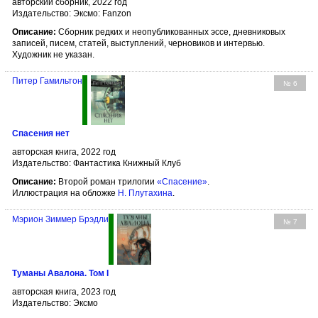
авторский сборник, 2022 год
Издательство: Эксмо: Fanzon
Описание:
Сборник редких и неопубликованных эссе, дневниковых
записей, писем, статей, выступлений, черновиков и интервью.
Художник не указан.
Питер Гамильтон
№ 6
Спасения нет
авторская книга, 2022 год
Издательство: Фантастика Книжный Клуб
Описание:
Второй роман трилогии
«Спасение»
.
Иллюстрация на обложке
Н. Плутахина
.
Мэрион Зиммер Брэдли
№ 7
Туманы Авалона. Том I
авторская книга, 2023 год
Издательство: Эксмо