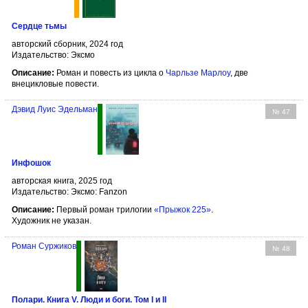
Сердце тьмы
авторский сборник, 2024 год
Издательство: Эксмо
Описание:
Роман и повесть из цикла о
Чарльзе Марлоу
, две
внецикловые повести.
Дэвид Луис Эдельман
№ 47
Инфошок
авторская книга, 2025 год
Издательство: Эксмо: Fanzon
Описание:
Первый роман трилогии
«Прыжок 225»
.
Художник не указан.
Роман Суржиков
№ 48
Полари. Книга V. Люди и боги. Том I и II