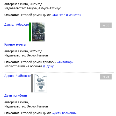
авторская книга, 2025 год
Издательство: Азбука, Азбука-Аттикус
Описание:
Второй роман цикла
«Кинжал и монета»
.
Дэниел Абрахам
№ 35
Клинок мечты
авторская книга, 2025 год
Издательство: Эксмо: Fanzon
Описание:
Второй роман трилогии
«Китамар»
.
Иллюстрация на обложке
Д. Дочу
.
Адриан Чайковски
№ 36
Дети погибели
авторская книга,
Издательство: Эксмо: Fanzon
Описание:
Второй роман цикла
«Дети времени»
.