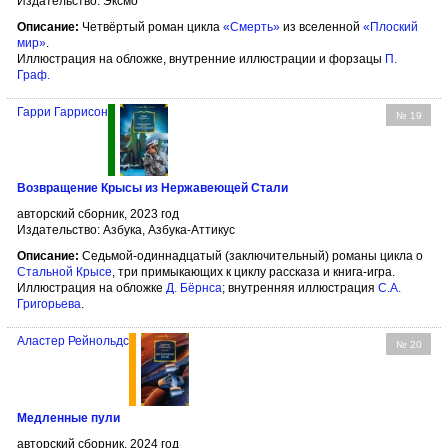
Издательство: Эксмо
Описание:
Четвёртый роман цикла
«Смерть»
из вселенной
«Плоский
мир»
.
Иллюстрация на обложке, внутренние иллюстрации и форзацы
П.
Граф
.
Гарри Гаррисон
№ 19
Возвращение Крысы из Нержавеющей Стали
авторский сборник, 2023 год
Издательство: Азбука, Азбука-Аттикус
Описание:
Седьмой-одиннадцатый (заключительный) романы цикла о
Стальной Крысе
, три примыкающих к циклу рассказа и книга-игра.
Иллюстрация на обложке
Д. Бёрнсa
; внутренняя иллюстрация
С.А.
Григорьева
.
Аластер Рейнольдс
№ 20
Медленные пули
авторский сборник, 2024 год