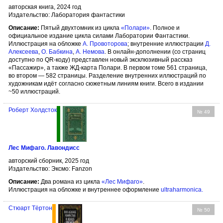
авторская книга, 2024 год
Издательство: Лаборатория фантастики
Описание:
Пятый двухтомник из цикла
«Полари»
. Полное и
официальное издание цикла силами Лаборатории Фантастики.
Иллюстрация на обложке
А. Провоторова
; внутренние иллюстрации
Д.
Алексеева
,
О. Бабкина
,
А. Немова
. В онлайн-дополнении (со страниц
доступно по QR-коду) представлен новый эксклюзивный рассказ
«Пассажир», а также ЖД-карта Полари. В первом томе 561 страница,
во втором — 582 страницы. Разделение внутренних иллюстраций по
художникам идёт согласно сюжетным линиям книги. Всего в издании
~50 иллюстраций.
Роберт Холдсток
№ 49
Лес Мифаго. Лавондисс
авторский сборник, 2025 год
Издательство: Эксмо: Fanzon
Описание:
Два романа из цикла
«Лес Мифаго»
.
Иллюстрация на обложке и внутреннее оформление
ultraharmonica
.
Стюарт Тёртон
№ 50