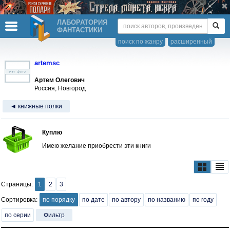
ЛАБОРАТОРИЯ
ФАНТАСТИКИ
поиск по жанру
расширенный
artemsc
Артем Олегович
Россия, Новгород
◄ книжные полки
Куплю
Имею желание приобрести эти книги
Страницы:
1
2
3
Сортировка:
по порядку
по дате
по автору
по названию
по году
по серии
Фильтр