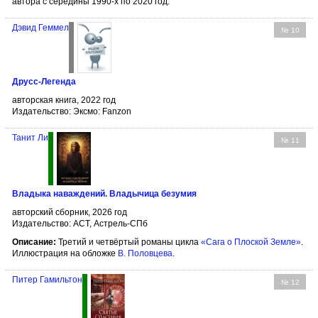
автора с середины 1990-х по 2020 год.
Дэвид Геммел
№ 10
Друсс-Легенда
авторская книга, 2022 год
Издательство: Эксмо: Fanzon
Танит Ли
№ 11
Владыка наваждений. Владычица безумия
авторский сборник, 2026 год
Издательство: АСТ, Астрель-СПб
Описание:
Третий и четвёртый романы цикла
«Сага о Плоской Земле»
.
Иллюстрация на обложке
В. Половцева
.
Питер Гамильтон
№ 12