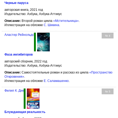
Черные паруса
авторская книга, 2021 год
Издательство: Азбука, Азбука-Аттикус
Описание:
Второй роман цикла
«Мстительница»
.
Иллюстрация на обложке
С. Шикина
.
Аластер Рейнольдс
№ 4
Фаза ингибиторов
авторский сборник, 2022 год
Издательство: Азбука, Азбука-Аттикус
Описание:
Самостоятельные роман и рассказ из цикла
«Пространство
Откровения»
.
Иллюстрация на обложке
Е. Саламашенко
.
Филип К. Дик
№ 5
Блуждающая реальность