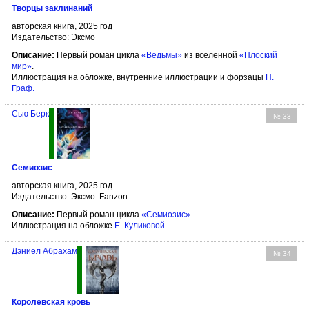
Творцы заклинаний
авторская книга, 2025 год
Издательство: Эксмо
Описание:
Первый роман цикла
«Ведьмы»
из вселенной
«Плоский
мир»
.
Иллюстрация на обложке, внутренние иллюстрации и форзацы
П.
Граф
.
Сью Берк
№ 33
Семиозис
авторская книга, 2025 год
Издательство: Эксмо: Fanzon
Описание:
Первый роман цикла
«Семиозис»
.
Иллюстрация на обложке
Е. Куликовой
.
Дэниел Абрахам
№ 34
Королевская кровь