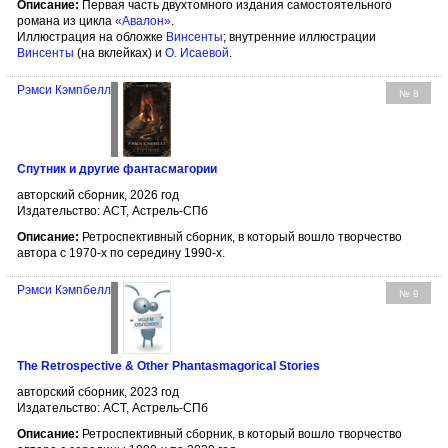
Описание:
Первая часть двухтомного издания самостоятельного
романа из цикла
«Авалон»
.
Иллюстрация на обложке
Винсенты
; внутренние иллюстрации
Винсенты
(на вклейках) и
О. Исаевой
.
Рэмси Кэмпбелл
№ 8
Спутник и другие фантасмагории
авторский сборник, 2026 год
Издательство: АСТ, Астрель-СПб
Описание:
Ретроспективный сборник, в который вошло творчество
автора с 1970-х по середину 1990-х.
Рэмси Кэмпбелл
№ 9
The Retrospective & Other Phantasmagorical Stories
авторский сборник, 2023 год
Издательство: АСТ, Астрель-СПб
Описание:
Ретроспективный сборник, в который вошло творчество