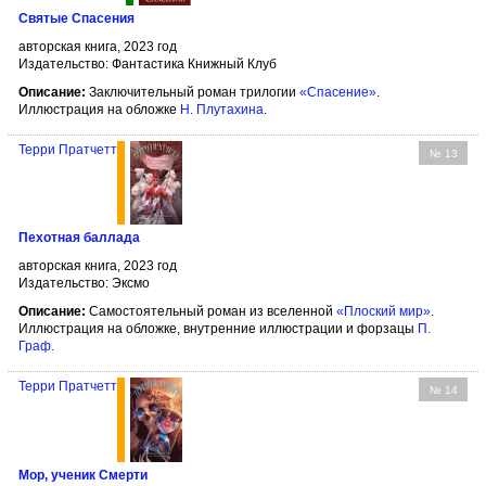
Святые Спасения
авторская книга, 2023 год
Издательство: Фантастика Книжный Клуб
Описание:
Заключительный роман трилогии
«Спасение»
.
Иллюстрация на обложке
Н. Плутахина
.
Терри Пратчетт
№ 13
Пехотная баллада
авторская книга, 2023 год
Издательство: Эксмо
Описание:
Самостоятельный роман из вселенной
«Плоский мир»
.
Иллюстрация на обложке, внутренние иллюстрации и форзацы
П.
Граф
.
Терри Пратчетт
№ 14
Мор, ученик Смерти