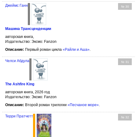
Джеймс Ганн
№ 30
Машина Трансценденции
авторская книга,
Издательство: Эксмо: Fanzon
Описание:
Первый роман цикла
«Райли и Аша»
.
Челси Абдула
№ 31
The Ashfire King
авторская книга, 2026 год
Издательство: Эксмо: Fanzon
Описание:
Второй роман трилогии
«Песчаное море»
.
Терри Пратчетт
№ 32