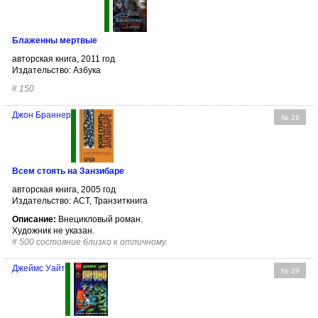
Блаженны мертвые
авторская книга, 2011 год
Издательство: Азбука
#
150
Джон Браннер
№ 28
Всем стоять на Занзибаре
авторская книга, 2005 год
Издательство: АСТ, Транзиткнига
Описание:
Внецикловый роман.
Художник не указан.
#
500 состояние близко к отличному.
Джеймс Уайт
№ 29