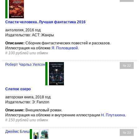
Спасти человека. Лучшая фантастика 2016
антология, 2016 год
Издательство: АСТ: Жанры
Описание:
Сборник фантастических повестей и рассказов.
Иллюстрация на обложке
Я. Половцевой
.
#
100 рублей или обмен
Роберт Чарльз Уилсон
№ 22
Слепое озеро
авторская книга, 2018 год
Издательство: Э: Fanzon
Описание:
Внецикловый роман.
Иллюстрация на обложке и внутренние иллюстрации
Н. Плутахина
.
#
150 рублей или обмен
Джеймс Блиш
№ 23