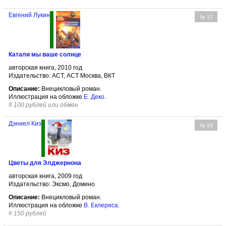
Евгений Лукин
№ 17
Катали мы ваше солнце
авторская книга, 2010 год
Издательство: АСТ, АСТ Москва, ВКТ
Описание:
Внецикловый роман.
Иллюстрация на обложке
Е. Деко
.
#
100 рублей или обмен
Дэниел Киз
№ 18
Цветы для Элджернона
авторская книга, 2009 год
Издательство: Эксмо, Домино
Описание:
Внецикловый роман.
Иллюстрация на обложке
В. Еклериса
.
#
150 рублей