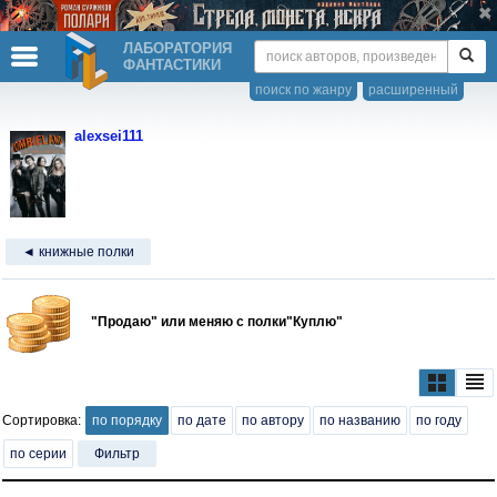
ЛАБОРАТОРИЯ
ФАНТАСТИКИ
поиск по жанру
расширенный
alexsei111
◄ книжные полки
"Продаю" или меняю с полки"Куплю"
Сортировка:
по порядку
по дате
по автору
по названию
по году
по серии
Фильтр