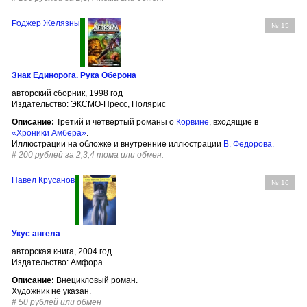
Роджер Желязны
№ 15
Знак Единорога. Рука Оберона
авторский сборник, 1998 год
Издательство: ЭКСМО-Пресс, Полярис
Описание:
Третий и четвертый романы о
Корвине
, входящие в
«Хроники Амбера»
.
Иллюстрации на обложке и внутренние иллюстрации
В. Федорова
.
#
200 рублей за 2,3,4 тома или обмен.
Павел Крусанов
№ 16
Укус ангела
авторская книга, 2004 год
Издательство: Амфора
Описание:
Внецикловый роман.
Художник не указан.
#
50 рублей или обмен