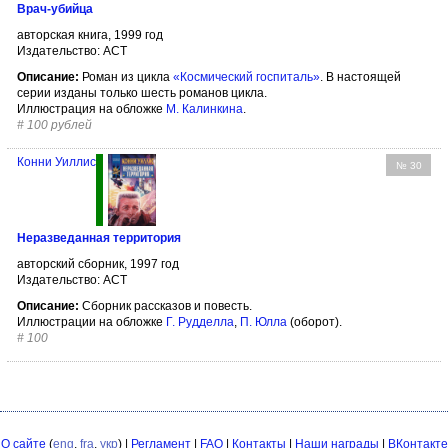
Врач-убийца
авторская книга, 1999 год
Издательство: АСТ
Описание:
Роман из цикла
«Космический госпиталь»
. В настоящей
серии изданы только шесть романов цикла.
Иллюстрация на обложке
М. Калинкина
.
#
100 рублей
Конни Уиллис
№ 30
Неразведанная территория
авторский сборник, 1997 год
Издательство: АСТ
Описание:
Сборник рассказов и повесть.
Иллюстрации на обложке
Г. Рудделла
,
П. Юлла
(оборот).
#
100
О сайте
(
eng
,
fra
,
укр
) |
Регламент
|
FAQ
|
Контакты
|
Наши награды
|
ВКонтакте