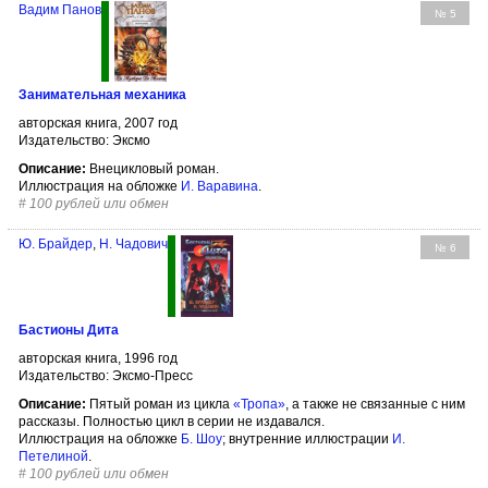
Вадим Панов
№ 5
Занимательная механика
авторская книга, 2007 год
Издательство: Эксмо
Описание:
Внецикловый роман.
Иллюстрация на обложке
И. Варавина
.
#
100 рублей или обмен
Ю. Брайдер
,
Н. Чадович
№ 6
Бастионы Дита
авторская книга, 1996 год
Издательство: Эксмо-Пресс
Описание:
Пятый роман из цикла
«Тропа»
, а также не связанные с ним
рассказы. Полностью цикл в серии не издавался.
Иллюстрация на обложке
Б. Шоу
; внутренние иллюстрации
И.
Петелиной
.
#
100 рублей или обмен