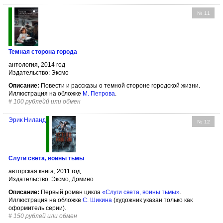
№ 11
Темная сторона города
антология, 2014 год
Издательство: Эксмо
Описание:
Повести и рассказы о темной стороне городской жизни.
Иллюстрация на обложке
М. Петрова
.
#
100 рублейй или обмен
Эрик Ниланд
№ 12
Слуги света, воины тьмы
авторская книга, 2011 год
Издательство: Эксмо, Домино
Описание:
Первый роман цикла
«Слуги света, воины тьмы»
.
Иллюстрация на обложке
С. Шикина
(художник указан только как
оформитель серии).
#
150 рублей или обмен