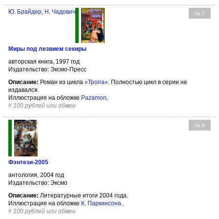
Ю. Брайдер
,
Н. Чадович
№ 7
Миры под лезвием секиры
авторская книга, 1997 год
Издательство: Эксмо-Пресс
Описание:
Роман из цикла
«Тропа»
. Полностью цикл в серии не
издавался.
Иллюстрация на обложке
Pazamon
.
#
100 рублей или обмен
№ 8
Фэнтези-2005
антология, 2004 год
Издательство: Эксмо
Описание:
Литературные итоги 2004 года.
Иллюстрация на обложке
К. Паркинсона
.
#
100 рублей или обмен