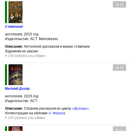
№ 19
Стимпанк!
антология, 2015 год
Издательство: АСТ: Mainstream
Описание:
Антология рассказов в жанре стимпанк.
Художник не указан.
#
150 рублей или обмен
№ 20
Мелкий Дозор
антология, 2015 год
Издательство: АСТ
Описание:
Сборник рассказов из цикла
«Дозоры»
.
Иллюстрация на обложке
А. Фереза
.
#
100 рублей или обмен
№ 21