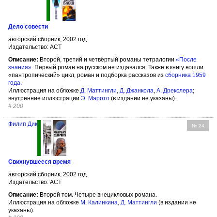
Дело совести
авторский сборник, 2002 год
Издательство: АСТ
Описание:
Второй, третий и четвёртый романы тетралогии
«После
знания»
. Первый роман на русском не издавался. Также в книгу вошли
«пантропический» цикл, роман и подборка рассказов из
сборника 1959
года
.
Иллюстрация на обложке
Д. Маттингли
,
Д. Джанкола
,
А. Дрекслера
;
внутренние иллюстрации
Э. Марото
(в издании не указаны).
#
200
Филип Дик
№ 24
Свихнувшееся время
авторский сборник, 2002 год
Издательство: АСТ
Описание:
Второй том. Четыре внецикловых романа.
Иллюстрация на обложке
М. Калинкина
,
Д. Маттингли
(в издании не
указаны).