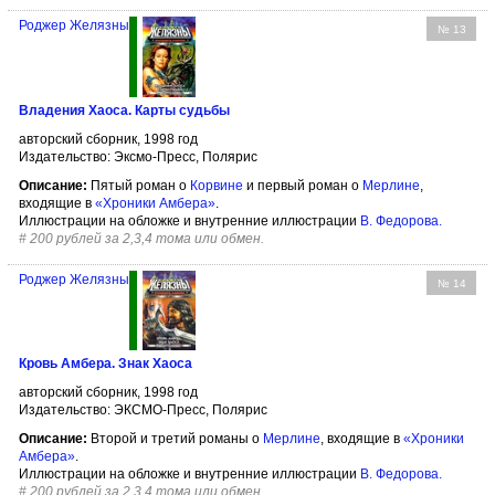
Роджер Желязны
№ 13
Владения Хаоса. Карты судьбы
авторский сборник, 1998 год
Издательство: Эксмо-Пресс, Полярис
Описание:
Пятый роман о
Корвине
и первый роман о
Мерлине
,
входящие в
«Хроники Амбера»
.
Иллюстрации на обложке и внутренние иллюстрации
В. Федорова
.
#
200 рублей за 2,3,4 тома или обмен.
Роджер Желязны
№ 14
Кровь Амбера. Знак Хаоса
авторский сборник, 1998 год
Издательство: ЭКСМО-Пресс, Полярис
Описание:
Второй и третий романы о
Мерлине
, входящие в
«Хроники
Амбера»
.
Иллюстрации на обложке и внутренние иллюстрации
В. Федорова
.
#
200 рублей за 2,3,4 тома или обмен.