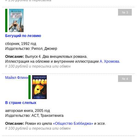
#
150 рублей и пересылка
№ 3
Бегущий по лезвию
сборник, 1992 год
Издательство: Рипол, Джокер
Описание:
Выпуск 4. Два внецикловых романа.
Иллюстрация на обложке и внутренние иллюстрации
А. Хромова
.
#
100 рублей и пересылка или обмен
Майкл Флинн
№ 4
В стране слепых
авторская книга, 2005 год
Издательство: АСТ, Транзиткнига
Описание:
Роман из цикла
«Общество Бэббиджа»
и эссе.
#
100 рублей и пересылка или обмен