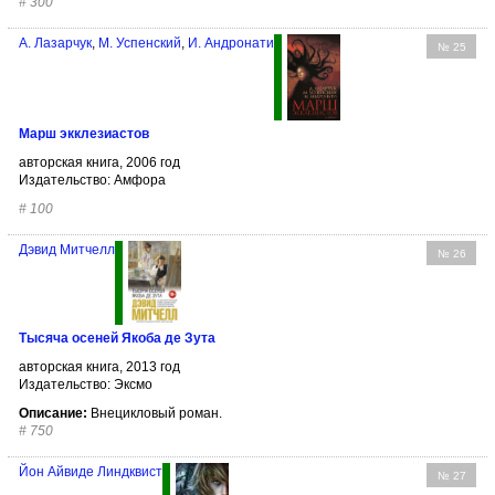
#
300
А. Лазарчук
,
М. Успенский
,
И. Андронати
№ 25
Марш экклезиастов
авторская книга, 2006 год
Издательство: Амфора
#
100
Дэвид Митчелл
№ 26
Тысяча осеней Якоба де Зута
авторская книга, 2013 год
Издательство: Эксмо
Описание:
Внецикловый роман.
#
750
Йон Айвиде Линдквист
№ 27