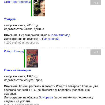
Скотт Вестерфельд
№ 1
Уродина
авторская книга, 2011 год
Издательство: Эксмо, Домино
Описание:
Первый роман цикла о
Тэлли Янгблад
.
Иллюстрация на обложке
Е. Платоновой
.
#
100 рублей и пересылка
Роберт Говард
№ 2
Конан из Киммерии
авторская книга, 1996 год
Издательство: Азбука-Терра
Описание:
Роман, рассказы и повести Роберта Говарда о Конане. Два
рассказа дописаны Л. С. де Кампом и Л. Картером (соавторы не
указаны).
Иллюстрация на обложке
Э. Норема
(видоизменённая; художник у
издании не указан).