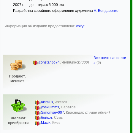
2007 г. — доп. тираж 5 000 экз.
Разработка серийного оформления художника
А. Бондаренко
.
Информация об издании предоставлена:
vbltyt
Все книжные полки
constantio74
,
Челябинск
(300)
»
(9)
Продают,
меняют
akim18
,
Ижевск
yoskulmms
,
Саратов
Simontsev007
,
Краснодар
(лучше обмен)
бойкот
,
Сумы
Желают
Maxik
,
Киев
приобрести