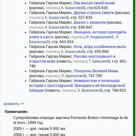
Габриэль Гарсиа Маркес.
Ева внутри своей кошки
(рассказ,
перевод
А. Борисовой
), стр 615-626
Габриэль Гарсиа Маркес.
Другая сторона смерти
(рассказ,
перевод
А. Борисовой
), стр. 327-635
Габриэль Гарсиа Маркес.
Диалог с зеркалом
(рассказ,
перевод
А. Борисовой
), стр. 636-642
Габриэль Гарсиа Маркес.
Женщина, которая приходила
ровно в шесть
(рассказ,
перевод
Р. Андриановой
,
Э.
Брагинской
), стр. 643-654
Габриэль Гарсиа Маркес.
Ночь, когда хозяйничали выпи
(рассказ,
перевод
А. Борисовой
), стр. 655-660
Габриэль Гарсиа Маркес.
Рассказ неутонувшего в
открытом море
(повесть,
перевод
Т. Шишовой
), стр. 661-
746
Габриэль Гарсиа Маркес.
Похороны Великой Мамы
(рассказ,
перевод
Э. Брагинской
), 747-765
Габриэль Гарсиа Маркес.
Невероятная и печальная
история о простодушной Эрендире и её бессердечной
бабушке
(повесть,
перевод
Э. Брагинской
), стр. 766-815
сравнить >>
Примечание:
Суперобложка спереди: картина Fernando Botero «Hommage to de
la tour», 1998 год.
2005 г. — доп. тираж 5 000 экз.
2006 г. — доп. тираж 5 000 экз.