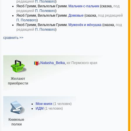
редакцией
П. Полевого
)
Якоб Гримм, Вильгельм Гримм.
Мальчик-с-пальчик
(сказка,
под
редакцией
П. Полевого
)
Якоб Гримм, Вильгельм Гримм.
Домовые
(сказка,
под редакцией
П. Полевого
)
Якоб Гримм, Вильгельм Гримм.
Муженёк и жёнушка
(сказка,
под
редакцией
П. Полевого
)
сравнить >>
Natasha_Belka
,
юг Пермского края
Желают
приобрести
Мои книги
(1 человек)
ИДМ
(1 человек)
Книжные
полки