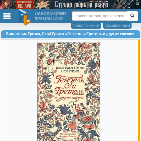
ЛАБОРАТОРИЯ
ФАНТАСТИКИ
поиск по жанру
расширенный
Вильгельм Гримм, Якоб Гримм «Гензель и Гретель и другие сказки»