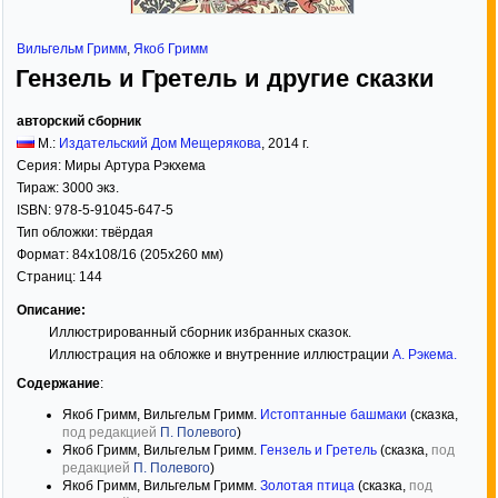
Вильгельм Гримм
,
Якоб Гримм
Гензель и Гретель и другие сказки
авторский сборник
М.:
Издательский Дом Мещерякова
,
2014
г.
Серия:
Миры Артура Рэкхема
Тираж:
3000 экз.
ISBN:
978-5-91045-647-5
Тип обложки:
твёрдая
Формат:
84x108/16
(205x260 мм)
Страниц:
144
Описание:
Иллюстрированный сборник избранных сказок.
Иллюстрация на обложке и внутренние иллюстрации
А. Рэкема
.
Содержание
:
Якоб Гримм, Вильгельм Гримм.
Истоптанные башмаки
(сказка,
под редакцией
П. Полевого
)
Якоб Гримм, Вильгельм Гримм.
Гензель и Гретель
(сказка,
под
редакцией
П. Полевого
)
Якоб Гримм, Вильгельм Гримм.
Золотая птица
(сказка,
под