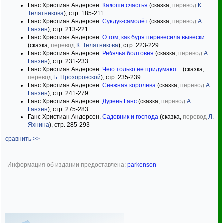
Ганс Христиан Андерсен.
Калоши счастья
(сказка,
перевод
К.
Телятникова
), стр. 185-211
Ганс Христиан Андерсен.
Сундук-самолёт
(сказка,
перевод
А.
Ганзен
), стр. 213-221
Ганс Христиан Андерсен.
О том, как буря перевесила вывески
(сказка,
перевод
К. Телятникова
), стр. 223-229
Ганс Христиан Андерсен.
Ребячья болтовня
(сказка,
перевод
А.
Ганзен
), стр. 231-233
Ганс Христиан Андерсен.
Чего только не придумают...
(сказка,
перевод
Б. Прозоровской
), стр. 235-239
Ганс Христиан Андерсен.
Снежная королева
(сказка,
перевод
А.
Ганзен
), стр. 241-279
Ганс Христиан Андерсен.
Дурень Ганс
(сказка,
перевод
А.
Ганзен
), стр. 275-283
Ганс Христиан Андерсен.
Садовник и господа
(сказка,
перевод
Л.
Яхнина
), стр. 285-293
сравнить >>
Информация об издании предоставлена:
parkenson