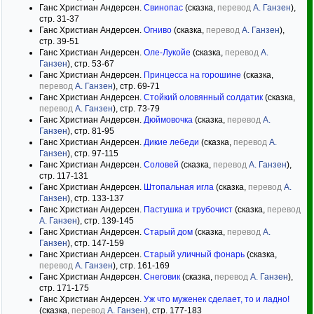
Ганс Христиан Андерсен.
Свинопас
(сказка,
перевод
А. Ганзен
),
стр. 31-37
Ганс Христиан Андерсен.
Огниво
(сказка,
перевод
А. Ганзен
),
стр. 39-51
Ганс Христиан Андерсен.
Оле-Лукойе
(сказка,
перевод
А.
Ганзен
), стр. 53-67
Ганс Христиан Андерсен.
Принцесса на горошине
(сказка,
перевод
А. Ганзен
), стр. 69-71
Ганс Христиан Андерсен.
Стойкий оловянный солдатик
(сказка,
перевод
А. Ганзен
), стр. 73-79
Ганс Христиан Андерсен.
Дюймовочка
(сказка,
перевод
А.
Ганзен
), стр. 81-95
Ганс Христиан Андерсен.
Дикие лебеди
(сказка,
перевод
А.
Ганзен
), стр. 97-115
Ганс Христиан Андерсен.
Соловей
(сказка,
перевод
А. Ганзен
),
стр. 117-131
Ганс Христиан Андерсен.
Штопальная игла
(сказка,
перевод
А.
Ганзен
), стр. 133-137
Ганс Христиан Андерсен.
Пастушка и трубочист
(сказка,
перевод
А. Ганзен
), стр. 139-145
Ганс Христиан Андерсен.
Старый дом
(сказка,
перевод
А.
Ганзен
), стр. 147-159
Ганс Христиан Андерсен.
Старый уличный фонарь
(сказка,
перевод
А. Ганзен
), стр. 161-169
Ганс Христиан Андерсен.
Снеговик
(сказка,
перевод
А. Ганзен
),
стр. 171-175
Ганс Христиан Андерсен.
Уж что муженек сделает, то и ладно!
(сказка,
перевод
А. Ганзен
), стр. 177-183