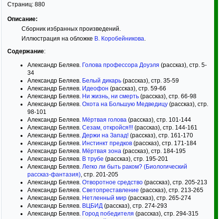
Страниц:
880
Описание:
Сборник избранных произведений.
Иллюстрация на обложке
В. Коробейникова
.
Содержание
:
Александр Беляев.
Голова профессора Доуэля
(рассказ), стр. 5-
34
Александр Беляев.
Белый дикарь
(рассказ), стр. 35-59
Александр Беляев.
Идеофон
(рассказ), стр. 59-66
Александр Беляев.
Ни жизнь, ни смерть
(рассказ), стр. 66-98
Александр Беляев.
Охота на Большую Медведицу
(рассказ), стр.
98-101
Александр Беляев.
Мёртвая голова
(рассказ), стр. 101-144
Александр Беляев.
Сезам, откройся!!!
(рассказ), стр. 144-161
Александр Беляев.
Держи на Запад!
(рассказ), стр. 161-170
Александр Беляев.
Инстинкт предков
(рассказ), стр. 171-184
Александр Беляев.
Мёртвая зона
(рассказ), стр. 184-195
Александр Беляев.
В трубе
(рассказ), стр. 195-201
Александр Беляев.
Легко ли быть раком? (Биологический
рассказ-фантазия)
, стр. 201-205
Александр Беляев.
Отворотное средство
(рассказ), стр. 205-213
Александр Беляев.
Светопреставление
(рассказ), стр. 213-265
Александр Беляев.
Нетленный мир
(рассказ), стр. 265-274
Александр Беляев.
ВЦБИД
(рассказ), стр. 274-293
Александр Беляев.
Город победителя
(рассказ), стр. 294-315