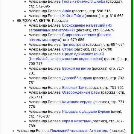
Александр Беляев.
Гость из книжного шкафа
(рассказ),
стр. 572-595
Александр Беляев.
Амба
(рассказ), стр. 596-616
Александр Беляев.
Хойти-Тойти
(повесть), стр. 616-668
ВЕРХОМ НА ВЕТРЕ. Рассказы
Александр Беляев.
Восхождение на Везувий (Из
заграничных впечатлений)
(рассказ), стр. 669-679
Александр Беляев.
В киргизских степях (Рассказ
начальника округа)
, стр. 679-686
Александр Беляев.
Три портрета
(рассказ), стр. 687-694
Александр Беляев.
Страх
(рассказ), стр. 694-700
Александр Беляев.
Среди одичавших коней
(Необычайные приключения подпольщика)
(рассказ), стр.
700-717
Александр Беляев.
Верхом на ветре
(рассказ), стр. 717-
731
Александр Беляев.
Дорогой Чандана
(рассказ), стр. 732-
751
Александр Беляев.
Весёлый Таи
(рассказ), стр. 751-761
Александр Беляев.
Освобождённые рабы
(рассказ), стр.
761-771
Александр Беляев.
Каменное сердце
(рассказ), стр. 771-
778
Александр Беляев.
Рассказы о дедушке Дурове
(цикл),
стр. 778-787
Александр Беляев.
Игра в животных
(рассказ), стр. 787-
789
Александр Беляев.
Последний человек из Атлантиды
(повесть),