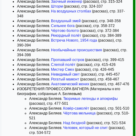
Александр Беляев.
Заочный инженер
(рассказ), стр. 315-324
Александр Беляев.
Шторм
(рассказ), стр. 324-337
Александр Беляев.
На воздушных столбах
(рассказ), стр. 337-
348
Александр Беляев.
Воздушный змей
(рассказ), стр. 348-358
Александр Беляев.
Сильнее бога
(рассказ), стр. 358-372
Александр Беляев.
Чёртово болото
(рассказ), стр. 372-384
Александр Беляев.
Рекордный полёт
(рассказ), стр. 384-389
Александр Беляев.
Встреча Нового, 1954 года
(рассказ), стр.
390-394
Александр Беляев.
Необычайные происшествия
(рассказ), стр.
394-398
Александр Беляев.
Пропавший остров
(рассказ), стр. 399-415
Александр Беляев.
Слепой полёт
(рассказ), стр. 415-426
Александр Беляев.
Мистер Смех
(рассказ), стр. 426-445
Александр Беляев.
Невидимый свет
(рассказ), стр. 445-457
Александр Беляев.
Рогатый мамонт
(рассказ), стр. 458-467
Александр Беляев.
Анатомический жених
(рассказ), стр. 467-476
ИЗОБРЕТЕНИЯ ПРОФЕССОРА ВАГНЕРА (Материалы к его
биографии, собранные А. Беляевым)
Александр Беляев.
Творимые легенды и апокрифы
(рассказ), стр. 477-501
Александр Беляев.
Ковёр-самолёт
(рассказ), стр. 501-510
Александр Беляев.
Чёртова мельница
(рассказ), стр. 510-
521
Александр Беляев.
Над бездной
(рассказ), стр. 521-534
Александр Беляев.
Человек, который не спит
(рассказ),
стр. 534-572