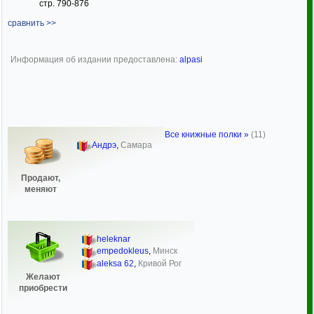
стр. 790-876
сравнить >>
Информация об издании предоставлена:
alpasi
Все книжные полки »
(11)
Андрэ
,
Самара
Продают,
меняют
heleknar
empedokleus
,
Минск
aleksa 62
,
Кривой Рог
Желают
приобрести