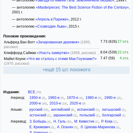
— антологию
«Звезда по имени Галь. Земляничное окошко»
, 1999 г.
— антологию
«Masterpieces: The Best Science Fiction of the Century»
,
2001 г.
— антологию
«Апрель в Париже»
, 2012 г.
— антологию
«Созвездие Льва»
, 2015 г.
Похожие произведения:
7.73 (626)
27 отз.
Альфред Ван Вогт
«Зачарованная деревня»
(1950,
рассказ)
8.04 (539)
22 отз.
Клиффорд Саймак
«Упасть замертво»
(1956, рассказ)
7.47 (59)
4 отз.
Майкл Коуни
«Что же сталось с этими Мак-Гоуэнами?»
(1970, рассказ)
+ещё 15 шт. похожего
Издания:
ВСЕ
(70)
/период:
1950-е
,
1960-е
,
1970-е
,
1980-е
,
1990-е
,
(2)
(5)
(4)
(9)
(11)
2000-е
,
2010-е
,
2020-е
(16)
(14)
(9)
/языки:
русский
,
английский
,
испанский
,
латышский
,
(55)
(8)
(1)
(1)
эстонский
,
украинский
,
польский
,
болгарский
(1)
(2)
(1)
(1)
/перевод:
З. Бобырь
,
Н. Галь
,
М. Кивистик
,
Р. Кока
,
(4)
(40)
(1)
(1)
Е. Крижевич
,
А. Оганян
,
Л. Цекова-Маринова
,
(2)
(5)
(1)
Д. Чавиано