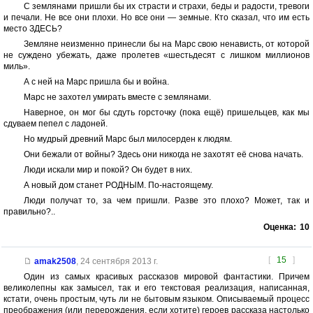
С землянами пришли бы их страсти и страхи, беды и радости, тревоги
и печали. Не все они плохи. Но все они — земные. Кто сказал, что им есть
место ЗДЕСЬ?
Земляне неизменно принесли бы на Марс свою ненависть, от которой
не суждено убежать, даже пролетев «шестьдесят с лишком миллионов
миль».
А с ней на Марс пришла бы и война.
Марс не захотел умирать вместе с землянами.
Наверное, он мог бы сдуть горсточку (пока ещё) пришельцев, как мы
сдуваем пепел с ладоней.
Но мудрый древний Марс был милосерден к людям.
Они бежали от войны? Здесь они никогда не захотят её снова начать.
Люди искали мир и покой? Он будет в них.
А новый дом станет РОДНЫМ. По-настоящему.
Люди получат то, за чем пришли. Разве это плохо? Может, так и
правильно?..
Оценка:
10
[
15
]
amak2508
,
24 сентября 2013 г.
Один из самых красивых рассказов мировой фантастики. Причем
великолепны как замысел, так и его текстовая реализация, написанная,
кстати, очень простым, чуть ли не бытовым языком. Описываемый процесс
преображения (или перерождения, если хотите) героев рассказа настолько