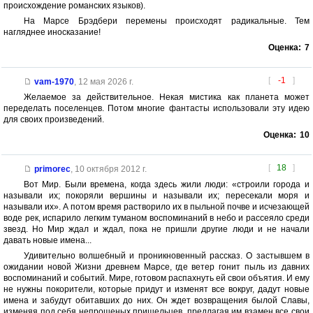
происхождение романских языков).
На Марсе Брэдбери перемены происходят радикальные. Тем
нагляднее иносказание!
Оценка:
7
[
-1
]
vam-1970
,
12 мая 2026 г.
Желаемое за действительное. Некая мистика как планета может
переделать поселенцев. Потом многие фантасты использовали эту идею
для своих произведений.
Оценка:
10
[
18
]
primorec
,
10 октября 2012 г.
Вот Мир. Были времена, когда здесь жили люди: «строили города и
называли их; покоряли вершины и называли их; пересекали моря и
называли их». А потом время растворило их в пыльной почве и исчезающей
воде рек, испарило легким туманом воспоминаний в небо и рассеяло среди
звезд. Но Мир ждал и ждал, пока не пришли другие люди и не начали
давать новые имена...
Удивительно волшебный и проникновенный рассказ. О застывшем в
ожидании новой Жизни древнем Марсе, где ветер гонит пыль из давних
воспоминаний и событий. Мире, готовом распахнуть ей свои объятия. И ему
не нужны покорители, которые придут и изменят все вокруг, дадут новые
имена и забудут обитавших до них. Он ждет возвращения былой Славы,
изменяя под себя непрошеных пришельцев, предлагая им взамен все свои