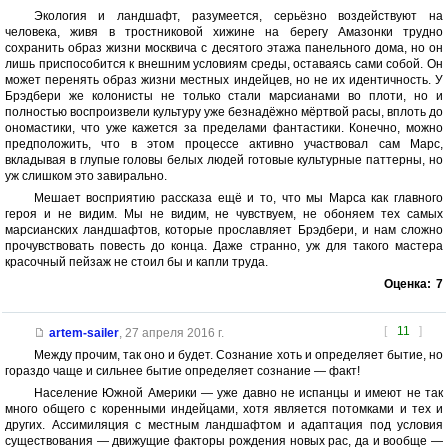
Экология и ландшафт, разумеется, серьёзно воздействуют на
человека, живя в тростниковой хижине на берегу Амазонки трудно
сохранить образ жизни москвича с десятого этажа панельного дома, но он
лишь приспособится к внешним условиям среды, оставаясь сами собой. Он
может перенять образ жизни местных индейцев, но не их идентичность. У
Брэдбери же колонисты не только стали марсианами во плоти, но и
полностью воспроизвели культуру уже безнадёжно мёртвой расы, вплоть до
ономастики, что уже кажется за пределами фантастики. Конечно, можно
предположить, что в этом процессе активно участвовал сам Марс,
вкладывая в глупые головы белых людей готовые культурные паттерны, но
уж слишком это завирально.
Мешает восприятию рассказа ещё и то, что мы Марса как главного
героя и не видим. Мы не видим, не чувствуем, не обоняем тех самых
марсианских ландшафтов, которые прославляет Брэдбери, и нам сложно
прочувствовать повесть до конца. Даже странно, уж для такого мастера
красочный пейзаж не стоил бы и капли труда.
Оценка:
7
[
11
]
artem-sailer
,
27 апреля 2016 г.
Между прочим, так оно и будет. Сознание хоть и определяет бытие, но
гораздо чаще и сильнее бытие определяет сознание — факт!
Население Южной Америки — уже давно не испанцы и имеют не так
много общего с коренными индейцами, хотя является потомками и тех и
других. Ассимиляция с местным ландшафтом и адаптация под условия
существования — движущие факторы рождения новых рас, да и вообще —