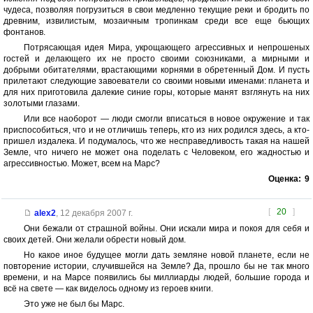
чудеса, позволяя погрузиться в свои медленно текущие реки и бродить по
древним, извилистым, мозаичным тропинкам среди все еще бьющих
фонтанов.
Потрясающая идея Мира, укрощающего агрессивных и непрошеных
гостей и делающего их не просто своими союзниками, а мирными и
добрыми обитателями, врастающими корнями в обретенный Дом. И пусть
прилетают следующие завоеватели со своими новыми именами: планета и
для них приготовила далекие синие горы, которые манят взглянуть на них
золотыми глазами.
Или все наоборот — люди смогли вписаться в новое окружение и так
приспособиться, что и не отличишь теперь, кто из них родился здесь, а кто-
пришел издалека. И подумалось, что же несправедливость такая на нашей
Земле, что ничего не может она поделать с Человеком, его жадностью и
агрессивностью. Может, всем на Марс?
Оценка:
9
[
20
]
alex2
,
12 декабря 2007 г.
Они бежали от страшной войны. Они искали мира и покоя для себя и
своих детей. Они желали обрести новый дом.
Но какое иное будущее могли дать земляне новой планете, если не
повторение истории, случившейся на Земле? Да, прошло бы не так много
времени, и на Марсе появились бы миллиарды людей, большие города и
всё на свете — как виделось одному из героев книги.
Это уже не был бы Марс.