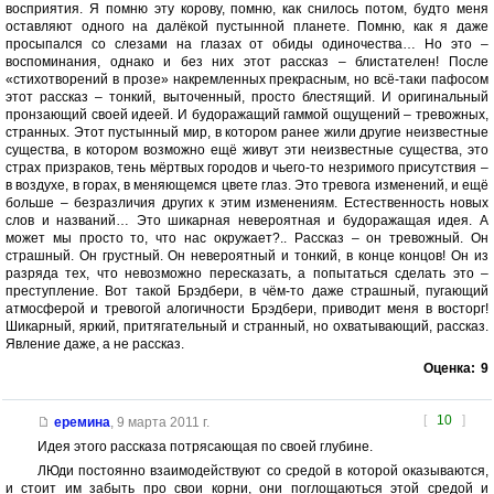
восприятия. Я помню эту корову, помню, как снилось потом, будто меня
оставляют одного на далёкой пустынной планете. Помню, как я даже
просыпался со слезами на глазах от обиды одиночества… Но это –
воспоминания, однако и без них этот рассказ – блистателен! После
«стихотворений в прозе» накремленных прекрасным, но всё-таки пафосом
этот рассказ – тонкий, выточенный, просто блестящий. И оригинальный
пронзающий своей идеей. И будоражащий гаммой ощущений – тревожных,
странных. Этот пустынный мир, в котором ранее жили другие неизвестные
существа, в котором возможно ещё живут эти неизвестные существа, это
страх призраков, тень мёртвых городов и чьего-то незримого присутствия –
в воздухе, в горах, в меняющемся цвете глаз. Это тревога изменений, и ещё
больше – безразличия других к этим изменениям. Естественность новых
слов и названий… Это шикарная невероятная и будоражащая идея. А
может мы просто то, что нас окружает?.. Рассказ – он тревожный. Он
страшный. Он грустный. Он невероятный и тонкий, в конце концов! Он из
разряда тех, что невозможно пересказать, а попытаться сделать это –
преступление. Вот такой Брэдбери, в чём-то даже страшный, пугающий
атмосферой и тревогой алогичности Брэдбери, приводит меня в восторг!
Шикарный, яркий, притягательный и странный, но охватывающий, рассказ.
Явление даже, а не рассказ.
Оценка:
9
[
10
]
еремина
,
9 марта 2011 г.
Идея этого рассказа потрясающая по своей глубине.
ЛЮди постоянно взаимодействуют со средой в которой оказываются,
и стоит им забыть про свои корни, они поглощаються этой средой и