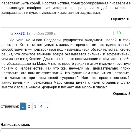
перестают быть собой. Простая истина, трансформированная писателем в
поражающую воображение историю превращения людей в марсиан,
завораживает и пугает, увлекает и заставляет задуматься.
Оценка:
10
[
10
]
kkk72
,
18 ноября 2009 г.
До чего же много Брэдбери умудряется вкладывать порой в свои
рассказы. Кто-то может увидеть здесь историю о том, что единственный
способ выжить — подстроиться под изменившиеся обстоятельства. Кто-то
решит, что скрытое влияние всегда оказывается сильней и эффективней,
чем явное воздействие. Для кого-то — это напоминание о том, что от себя
не убежишь даже на Марс. А кто-то просто увидит в этом мудрую и грустную
притчу о человечестве. Так что же, неужели мы действтиельно плохи
настолько, что нам не стоит жить? Что лучше нам измениться настолько,
что лишиться при этом своей сущности? Или это просто коварный,
таинственный и прекрасный Марс снова шутит с нами странные шутки
вместе с волшебником Брэдбери и пускает нам морок в глаза?
Оценка:
8
Страницы:
1
2
3
4
5
Написать отзыв: