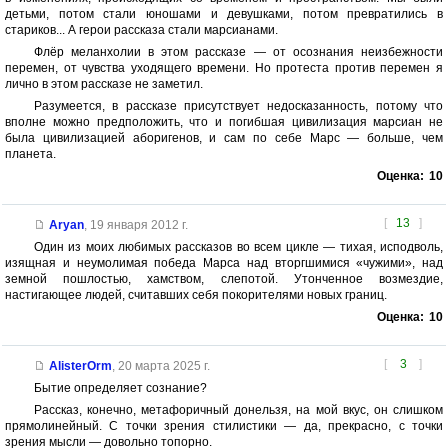
детьми, потом стали юношами и девушками, потом превратились в
стариков... А герои рассказа стали марсианами.
Флёр меланхолии в этом рассказе — от осознания неизбежности
перемен, от чувства уходящего времени. Но протеста против перемен я
лично в этом рассказе не заметил.
Разумеется, в рассказе присутствует недосказанность, потому что
вполне можно предположить, что и погибшая цивилизация марсиан не
была цивилизацией аборигенов, и сам по себе Марс — больше, чем
планета.
Оценка:
10
[
13
]
Aryan
,
19 января 2012 г.
Один из моих любимых рассказов во всем цикле — тихая, исподволь,
изящная и неумолимая победа Марса над вторгшимися «чужими», над
земной пошлостью, хамством, слепотой. Утонченное возмездие,
настигающее людей, считавших себя покорителями новых границ.
Оценка:
10
[
3
]
AlisterOrm
,
20 марта 2025 г.
Бытие определяет сознание?
Рассказ, конечно, метафоричный донельзя, на мой вкус, он слишком
прямолинейный. С точки зрения стилистики — да, прекрасно, с точки
зрения мысли — довольно топорно.