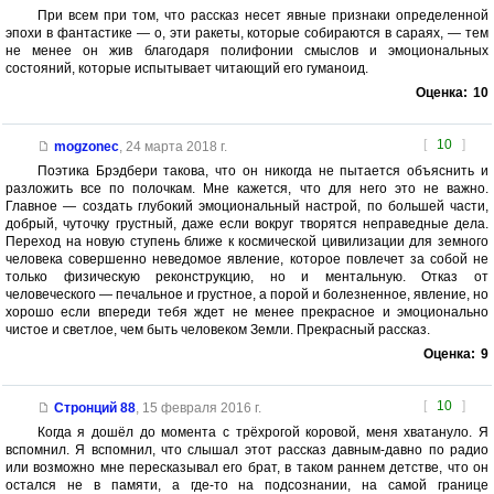
При всем при том, что рассказ несет явные признаки определенной
эпохи в фантастике — о, эти ракеты, которые собираются в сараях, — тем
не менее он жив благодаря полифонии смыслов и эмоциональных
состояний, которые испытывает читающий его гуманоид.
Оценка:
10
[
10
]
mogzonec
,
24 марта 2018 г.
Поэтика Брэдбери такова, что он никогда не пытается объяснить и
разложить все по полочкам. Мне кажется, что для него это не важно.
Главное — создать глубокий эмоциональный настрой, по большей части,
добрый, чуточку грустный, даже если вокруг творятся неправедные дела.
Переход на новую ступень ближе к космической цивилизации для земного
человека совершенно неведомое явление, которое повлечет за собой не
только физическую реконструкцию, но и ментальную. Отказ от
человеческого — печальное и грустное, а порой и болезненное, явление, но
хорошо если впереди тебя ждет не менее прекрасное и эмоционально
чистое и светлое, чем быть человеком Земли. Прекрасный рассказ.
Оценка:
9
[
10
]
Стронций 88
,
15 февраля 2016 г.
Когда я дошёл до момента с трёхрогой коровой, меня хватануло. Я
вспомнил. Я вспомнил, что слышал этот рассказ давным-давно по радио
или возможно мне пересказывал его брат, в таком раннем детстве, что он
остался не в памяти, а где-то на подсознании, на самой границе