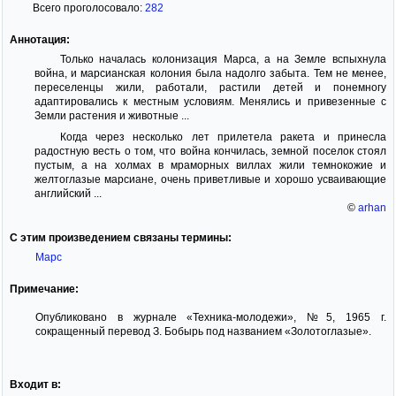
Всего проголосовало:
282
Аннотация:
Только началась колонизация Марса, а на Земле вспыхнула
война, и марсианская колония была надолго забыта. Тем не менее,
переселенцы жили, работали, растили детей и понемногу
адаптировались к местным условиям. Менялись и привезенные с
Земли растения и животные ...
Когда через несколько лет прилетела ракета и принесла
радостную весть о том, что война кончилась, земной поселок стоял
пустым, а на холмах в мраморных виллах жили темнокожие и
желтоглазые марсиане, очень приветливые и хорошо усваивающие
английский ...
©
arhan
С этим произведением связаны термины:
Марс
Примечание:
Опубликовано в журнале «Техника-молодежи», №5, 1965 г.
сокращенный перевод З. Бобырь под названием «Золотоглазые».
Входит в: