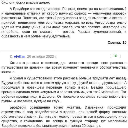
биологических видов в целом.
А Брэдбери как всегда изящен. Рассказ, несмотря на многочисленный
и намеренные отличия от строго научных оценок, — жемчужина мировой
фантастики. Понятно, что третий рог у коровы вряд ли вырастит, а ветер не
принесёт понимания мёртвого языка марсиан, но ведь Автор сознательно
идёт на эти допущения. Я бы даже сказал, что это поэтика, метафора или
гипербола, если не сказать — гротеск. Рассказ художественный, и
образность в нём более чем убедительна.
Оценка:
10
[
10
]
vfvfhm
,
26 октября 2022 г.
Хотя это рассказ о космосе, для меня это прежде всего рассказ о
путешествии во времени, как время изменяет человека и обстоятельства,
конечно.
Я узнал о существовании этого рассказа больше тридцати лет назад.
Будучи ребенком, живя в совсем другую эпоху, другой стране, другом мире. А
прослушал в новейшем переводе только вчера. Бездна прошедшего
времени сделала меня «смуглым и золотоглазым», что твой марсианин. Тот
ребенок превратился в Другого. От прошлого остались только покинутые
руины. И названия, чуждые на слух.
Брэдбери совершенно точно ухватил. Изменения происходят
стремительно под воздействием энтропии, принявшей форму внешних
обстоятельств жизни. За пять лет можно превратиться в совершенно иное
существо, к сожалению, не всегда в лучшую сторону. Тут марсианам
Брэдбери повезло, а большинству землян конца 20 века нет.