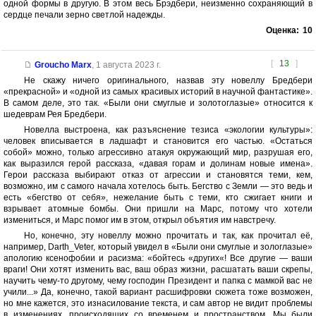
одной формы в другую. В этом весь Брэдбери, неизменно сохраняющий в
сердце печали зерно светлой надежды.
Оценка:
10
[
13
]
Groucho Marx
,
1 августа 2023 г.
Не скажу ничего оригинального, назвав эту новеллу Бредбери
«прекрасной» и «одной из самых красивых историй в научной фантастике».
В самом деле, это так. «Были они смуглые и золотоглазые» относится к
шедеврам Рея Бредбери.
Новелла выстроена, как разъяснение тезиса «экологии культуры»:
человек вписывается в ладшафт и становится его частью. «Остаться
собой» можно, только агрессивно атакуя окружающий мир, разрушая его,
как выразился герой рассказа, «давая горам и долинам новые имена».
Герои рассказа выбирают отказ от агрессии и становятся теми, кем,
возможно, им с самого начала хотелось быть. Бегство с Земли — это ведь и
есть «бегство от себя», нежелание быть с теми, кто сжигает книги и
взрывает атомные бомбы. Они пришли на Марс, потому что хотели
измениться, и Марс помог им в этом, открыл объятия им навстречу.
Но, конечно, эту новеллу можно прочитать и так, как прочитал её,
например, Darth_Veter, который увидел в «Были они смуглые и зологлазые»
апологию ксенофобии и расизма: «бойтесь «других«! Все другие — ваши
враги! Они хотят изменить вас, ваш образ жизни, расшатать ваши скрепы,
научить чему-то другому, чему господин Президент и папка с мамкой вас не
учили...» Да, конечно, такой вариант расшифровки сюжета тоже возможен,
но мне кажется, это изнасилование текста, и сам автор не видит проблемы
в изменениях, происходящих со временем и пространством. Мы были