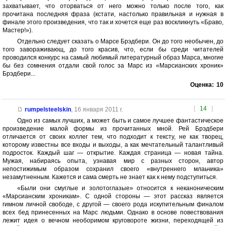
захватывает, что оторваться от него можно только после того, как
прочитана последняя фраза (кстати, настолько правильная и нужная в
финале этого произведения, что так и хочется еще раз воскликнуть «Браво,
Мастер!»).
Отдельно следует сказать о Марсе Брэдбери. Он до того необычен, до
того завораживающ, до того красив, что, если бы среди читателей
проводился конкурс на самый любимый литературный образ Марса, многие
бы без сомнения отдали свой голос за Марс из «Марсианских хроник»
Брэдбери...
Оценка:
10
[
14
]
rumpelsteelskin
,
16 января 2011 г.
Одно из самых лучших, а может быть и самое лучшее фантастическое
произведение малой формы из прочитанных мной. Рей Брэдбери
отличается от своих коллег тем, что подходит к тексту, не как творец,
которому известны все входы и выходы, а как мечтательный талантливый
подросток. Каждый шаг — открытие. Каждая страница — новая тайна.
Мужая, набираясь опыта, узнавая мир с разных сторон, автор
непостижимым образом сохранил своего «внутреннего млаьчика»
незамутненным. Кажется и сама смерть не знает как к нему подступиться.
«Были они смуглые и золотоглазые» относится к неканоническим
«Марсианским хроникам». С одной стороны — этот рассказ является
гимном личной свободе, с другой — своего рода искупительным финалом
всех бед принесенных на Марс людьми. Однако в основе повествования
лежит идея о вечном необоримом круговороте жизни, переходящей из