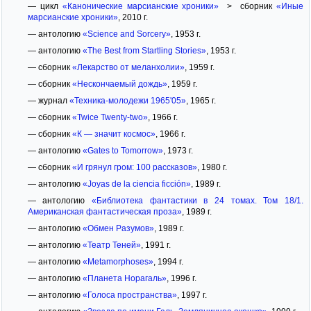
— цикл
«Канонические марсианские хроники»
> сборник
«Иные
марсианские хроники»
, 2010 г.
— антологию
«Science and Sorcery»
, 1953 г.
— антологию
«The Best from Startling Stories»
, 1953 г.
— сборник
«Лекарство от меланхолии»
, 1959 г.
— сборник
«Нескончаемый дождь»
, 1959 г.
— журнал
«Техника-молодежи 1965'05»
, 1965 г.
— сборник
«Twice Twenty-two»
, 1966 г.
— сборник
«К — значит космос»
, 1966 г.
— антологию
«Gates to Tomorrow»
, 1973 г.
— сборник
«И грянул гром: 100 рассказов»
, 1980 г.
— антологию
«Joyas de la ciencia ficción»
, 1989 г.
— антологию
«Библиотека фантастики в 24 томах. Том 18/1.
Американская фантастическая проза»
, 1989 г.
— антологию
«Обмен Разумов»
, 1989 г.
— антологию
«Театр Теней»
, 1991 г.
— антологию
«Metamorphoses»
, 1994 г.
— антологию
«Планета Норагаль»
, 1996 г.
— антологию
«Голоса пространства»
, 1997 г.