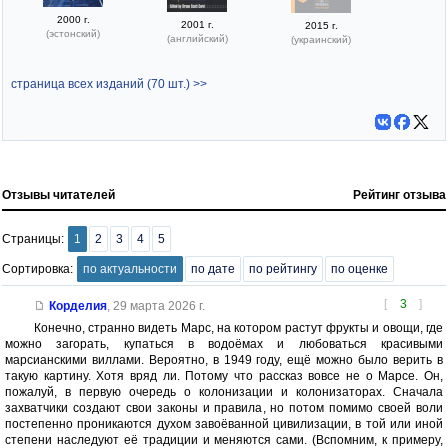
2000 г.
2001 г.
2015 г.
(эстонский)
(английский)
(украинский)
страница всех изданий (70 шт.) >>
Отзывы читателей
Рейтинг отзыва
Страницы:
1
2
3
4
5
Сортировка:
по актуальности
по дате
по рейтингу
по оценке
[
3
]
Корделия
,
29 марта 2026 г.
Конечно, странно видеть Марс, на котором растут фрукты и овощи, где
можно загорать, купаться в водоёмах и любоваться красивыми
марсианскими виллами. Вероятно, в 1949 году, ещё можно было верить в
такую картину. Хотя вряд ли. Потому что рассказ вовсе не о Марсе. Он,
пожалуй, в первую очередь о колонизации и колонизаторах. Сначала
захватчики создают свои законы и правила, но потом помимо своей воли
постепенно проникаются духом завоёванной цивилизации, в той или иной
степени наследуют её традиции и меняются сами. (Вспомним, к примеру,