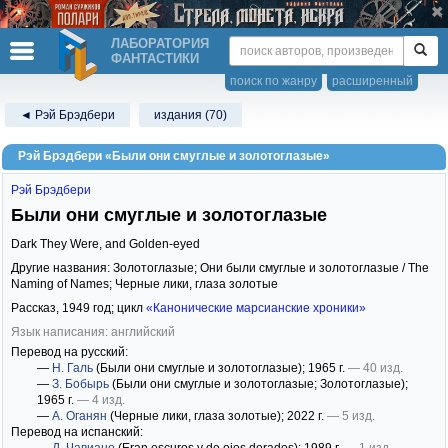
ЛАБОРАТОРИЯ
ФАНТАСТИКИ
поиск по жанру
расширенный
◄ Рэй Брэдбери
издания (70)
Рэй Брэдбери «Были они смуглые и золотоглазые»
Рэй Брэдбери
Были они смуглые и золотоглазые
Dark They Were, and Golden-eyed
Другие названия: Золотоглазые; Они были смуглые и золотоглазые / The
Naming of Names; Черные лики, глаза золотые
Рассказ,
1949
год; цикл
«Канонические марсианские хроники»
Язык написания: английский
Перевод на русский:
—
Н. Галь
(Были они смуглые и золотоглазые)
; 1965 г.
— 40 изд.
—
З. Бобырь
(Были они смуглые и золотоглазые; Золотоглазые)
;
1965 г.
— 4 изд.
—
А. Оганян
(Черные лики, глаза золотые)
; 2022 г.
— 5 изд.
Перевод на испанский: