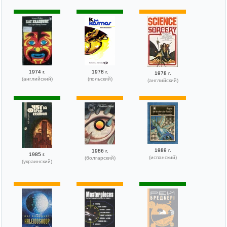
1974 г.
1978 г.
1978 г.
(английский)
(польский)
(английский)
1989 г.
1986 г.
1985 г.
(испанский)
(болгарский)
(украинский)