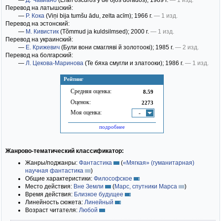
—
Д. Чавиано
(Eran oscuros y de ojos dorados)
; 1989 г.
— 1 изд.
Перевод на латышский:
—
Р. Кока
(Viņi bija tumšu ādu, zelta acīm)
; 1966 г.
— 1 изд.
Перевод на эстонский:
—
М. Кивистик
(Tõmmud ja kuldsilmsed)
; 2000 г.
— 1 изд.
Перевод на украинский:
—
Е. Крижевич
(Були вони смагляві й золотоокі)
; 1985 г.
— 2 изд.
Перевод на болгарский:
—
Л. Цекова-Маринова
(Те бяха смугли и златооки)
; 1986 г.
— 1 изд.
Рейтинг
Средняя оценка:
8.59
Оценок:
2273
Моя оценка:
-
подробнее
Жанрово-тематический классификатор:
Жанры/поджанры:
Фантастика
(
«Мягкая» (гуманитарная)
научная фантастика
)
Общие характеристики:
Философское
Место действия:
Вне Земли
(
Марс, спутники Марса
)
Время действия:
Близкое будущее
Линейность сюжета:
Линейный
Возраст читателя:
Любой