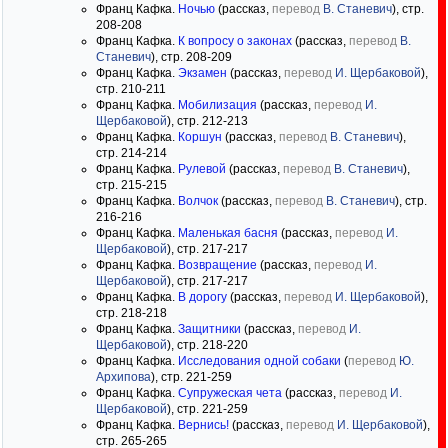
Франц Кафка.
Ночью
(рассказ,
перевод
В. Станевич
), стр.
208-208
Франц Кафка.
К вопросу о законах
(рассказ,
перевод
В.
Станевич
), стр. 208-209
Франц Кафка.
Экзамен
(рассказ,
перевод
И. Щербаковой
),
стр. 210-211
Франц Кафка.
Мобилизация
(рассказ,
перевод
И.
Щербаковой
), стр. 212-213
Франц Кафка.
Коршун
(рассказ,
перевод
В. Станевич
),
стр. 214-214
Франц Кафка.
Рулевой
(рассказ,
перевод
В. Станевич
),
стр. 215-215
Франц Кафка.
Волчок
(рассказ,
перевод
В. Станевич
), стр.
216-216
Франц Кафка.
Маленькая басня
(рассказ,
перевод
И.
Щербаковой
), стр. 217-217
Франц Кафка.
Возвращение
(рассказ,
перевод
И.
Щербаковой
), стр. 217-217
Франц Кафка.
В дорогу
(рассказ,
перевод
И. Щербаковой
),
стр. 218-218
Франц Кафка.
Защитники
(рассказ,
перевод
И.
Щербаковой
), стр. 218-220
Франц Кафка.
Исследования одной собаки
(
перевод
Ю.
Архипова
), стр. 221-259
Франц Кафка.
Супружеская чета
(рассказ,
перевод
И.
Щербаковой
), стр. 221-259
Франц Кафка.
Вернись!
(рассказ,
перевод
И. Щербаковой
),
стр. 265-265