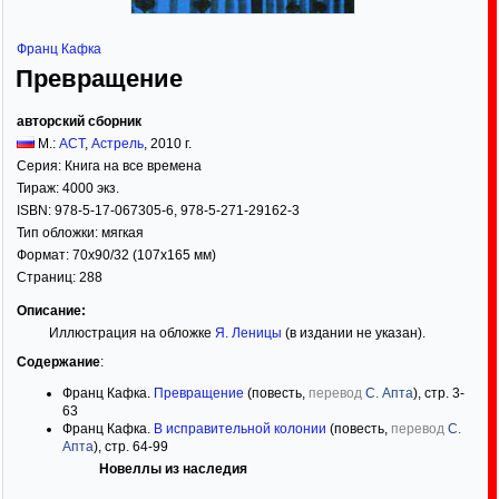
Франц Кафка
Превращение
авторский сборник
М.:
АСТ
,
Астрель
,
2010
г.
Серия:
Книга на все времена
Тираж:
4000 экз.
ISBN:
978-5-17-067305-6, 978-5-271-29162-3
Тип обложки:
мягкая
Формат:
70x90/32
(107x165 мм)
Страниц:
288
Описание:
Иллюстрация на обложке
Я. Леницы
(в издании не указан).
Содержание
:
Франц Кафка.
Превращение
(повесть,
перевод
С. Апта
), стр. 3-
63
Франц Кафка.
В исправительной колонии
(повесть,
перевод
С.
Апта
), стр. 64-99
Новеллы из наследия