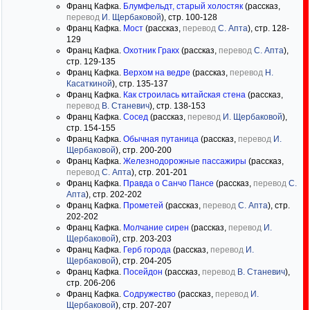
Франц Кафка.
Блумфельдт, старый холостяк
(рассказ,
перевод
И. Щербаковой
), стр. 100-128
Франц Кафка.
Мост
(рассказ,
перевод
С. Апта
), стр. 128-
129
Франц Кафка.
Охотник Гракх
(рассказ,
перевод
С. Апта
),
стр. 129-135
Франц Кафка.
Верхом на ведре
(рассказ,
перевод
Н.
Касаткиной
), стр. 135-137
Франц Кафка.
Как строилась китайская стена
(рассказ,
перевод
В. Станевич
), стр. 138-153
Франц Кафка.
Сосед
(рассказ,
перевод
И. Щербаковой
),
стр. 154-155
Франц Кафка.
Обычная путаница
(рассказ,
перевод
И.
Щербаковой
), стр. 200-200
Франц Кафка.
Железнодорожные пассажиры
(рассказ,
перевод
С. Апта
), стр. 201-201
Франц Кафка.
Правда о Санчо Пансе
(рассказ,
перевод
С.
Апта
), стр. 202-202
Франц Кафка.
Прометей
(рассказ,
перевод
С. Апта
), стр.
202-202
Франц Кафка.
Молчание сирен
(рассказ,
перевод
И.
Щербаковой
), стр. 203-203
Франц Кафка.
Герб города
(рассказ,
перевод
И.
Щербаковой
), стр. 204-205
Франц Кафка.
Посейдон
(рассказ,
перевод
В. Станевич
),
стр. 206-206
Франц Кафка.
Содружество
(рассказ,
перевод
И.
Щербаковой
), стр. 207-207