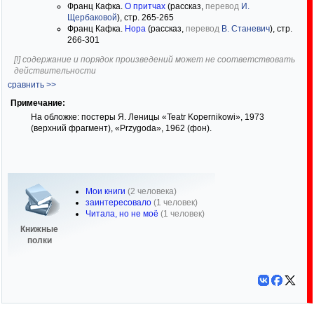
Франц Кафка.
О притчах
(рассказ,
перевод
И.
Щербаковой
), стр. 265-265
Франц Кафка.
Нора
(рассказ,
перевод
В. Станевич
), стр.
266-301
[!] содержание и порядок произведений может не соответствовать
действительности
сравнить >>
Примечание:
На обложке: постеры Я. Леницы «Teatr Kopernikowi», 1973
(верхний фрагмент), «Przygoda», 1962 (фон).
Мои книги
(2 человека)
заинтересовало
(1 человек)
Читала, но не моё
(1 человек)
Книжные
полки