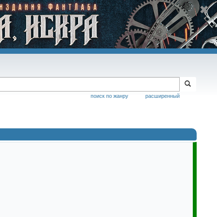
поиск по жанру
расширенный