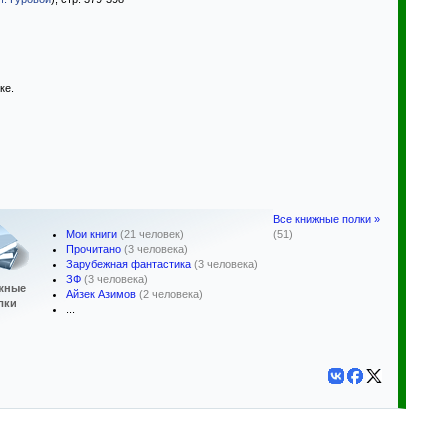
ке.
Все книжные полки »
Мои книги
(21 человек)
(51)
Прочитано
(3 человека)
Зарубежная фантастика
(3 человека)
ЗФ
(3 человека)
жные
Айзек Азимов
(2 человека)
лки
...