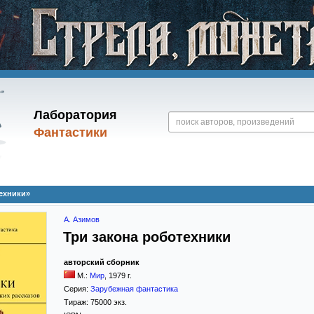
Лаборатория
Фантастики
техники»
А. Азимов
Три закона роботехники
авторский сборник
М.:
Мир
,
1979
г.
Серия:
Зарубежная фантастика
Тираж:
75000 экз.