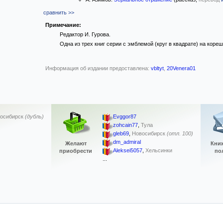
сравнить >>
Примечание:
Редактор И. Гурова.
Одна из трех книг серии с эмблемой (круг в квадрате) на кореш
Информация об издании предоставлена:
vbltyt
,
20Venera01
осибирск
(дубль)
Evggor87
zohcain77
,
Тула
gleb69
,
Новосибирск
(отл. 100)
dm_admiral
Желают
Кни
Aleksei5057
,
Хельсинки
приобрести
по
...