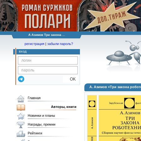
А Азимов Три закона ...
регистрация
|
забыли пароль?
вход
OK
А. Азимов «Три закона робо
Главная
Авторы, книги
Новинки и планы
Награды, премии
Рейтинги