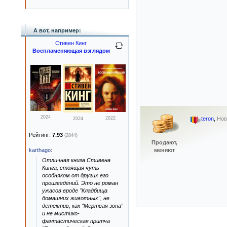
А вот, например:
Стивен Кинг
Воспламеняющая взглядом
2024
2022
teron
,
Нов
2024
Рейтинг:
7.93
(2844)
Продают,
karthago
:
меняют
Отличная книга Стивена
Кинга, стоящая чуть
особняком от других его
произведений. Это не роман
ужасов вроде "Кладбища
домашних животных", не
детектив, как "Мертвая зона"
и не мистико-
фантастическая притча