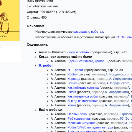
ISBN отсутствует
Тип обложки:
мягкая
Формат:
70x100/32
(120x165 мм)
Страниц:
400
Описание:
Научно-фантастические
рассказы о роботах
.
Иллюстрация на обложке и внутренние иллюстрации
Ю. Ващен
Содержание
:
Алексей Шилейко.
Люди и роботы
(предисловие), стр. 5-11
Когда трех законов ещё не было
А. Азимов.
Здесь нет никого, кроме...
(рассказ,
перев
Я, робот
А. Азимов.
Я — робот
(предисловие), стр. 33-34
А. Азимов.
Робби
(рассказ,
перевод
А. Иорданского
),
А. Азимов.
Хоровод
(рассказ,
перевод
А. Иорданского
А. Азимов.
Логика
(рассказ,
перевод
А. Иорданского
)
А. Азимов.
Как поймать кролика
(рассказ,
перевод
А.
А. Азимов.
Лжец!
(рассказ,
перевод
А. Иорданского
),
А. Азимов.
Как потерялся робот
(рассказ,
перевод
А.
А. Азимов.
Выход из положения
(рассказ,
перевод
А.
А. Азимов.
Улики
(рассказ,
перевод
А. Иорданского
),
Ещё о роботах
А. Азимов.
Первый закон
(рассказ,
перевод
Г. Орлова
А. Азимов.
Раб корректуры
(рассказ,
перевод
Ю. Эст
А. Азимов.
Женская интуиция
(рассказ,
перевод
М. Т
А. Азимов.
Робот ЭЛ-76 попадает не туда
(рассказ,
п
А. Азимов.
Зеркальное отражение
(рассказ,
перевод