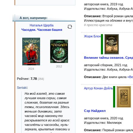
авторская книга, 2019 год
Издательство: Азбука, Азбука-А
Описание:
Второй роман цикл
А вот, например:
Иллюстрация на обложке и вну
#
просто красота
Наталья Щерба
Часодеи. Часовая башня
Жорж Блон
Великие тайны океанов. Сре
авторский сборник, 2021 год
2012
2024
Издательство: Азбука, Азбука-А
Описание:
Две книги цикла
«Ве
Рейтинг:
7.78
(264)
Sertaki
:
Артур Конан-Дойль
На мой взгляд, это самая
лучшая книга серии, самая
сложная, богатая на разные
темы, психологичная. Здесь
Сэр Найджел
меньше динамики, зато
часовой мир наконец-то
авторская книга, 2020 год
раскрывается во всей красе:
Издательство: Миллиорк
часолёты и часоходы, нуль-
зеркала, крылатые повозки и
Описание:
Первый роман цикл