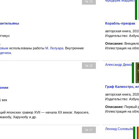
Фредерик Марриет
№ 13
Сантильяны
Корабль-призрак
авторская книга, 201
ттикус
Издательство: Азбук
.
Описание:
Внецикло
ковым
использованы работы
М. Лелуара
. Внутренние
Иллюстрация на обл
удечека
.
Александр Дюма
№ 15
Граф Калиостро, и
понии
авторская книга, 202
Издательство: Азбук
1 век
Описание:
Первый 
Иллюстрация на обл
ий японских гравюр XVII — начала XX веков: Хиросиге,
иканобу, Харунобу и др.
Леонид Соловьёв
№ 17