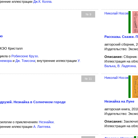
тренние иллюстрации
Дж.К. Колла
.
Николай Носов
№ 9
зо
Рассказы. Сказки. 
авторский сборник, 2
ЗКЭО Кристалл
Издательство: Эксм
цикла о
Робинзоне Крузо
.
Описание:
Сборник 
ннемора
и
Дж. Томсона
; внутренние иллюстрации
У.
Иллюстрация на обл
Валька
,
В. Ладягина
.
Николай Носов
№ 11
Незнайка на Луне
друзей. Незнайка в Солнечном городе
авторская книга, 201
Издательство: Эксм
Описание:
Заключит
рилогии о приключениях
Незнайки
.
Иллюстрация на обл
тренние иллюстрации
А. Лаптева
.