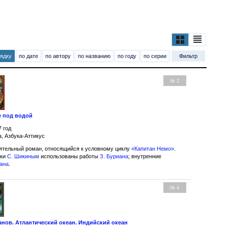
рядку
по дате
по автору
по названию
по году
по серии
Фильтр
№ 2
е под водой
7 год
а, Азбука-Аттикус
тельный роман, относящийся к условному циклу
«Капитан Немо»
.
жки
С. Шикиным
использованы работы
З. Буриана
; внутренние
иана
.
№ 4
анов. Атлантический океан. Индийский океан