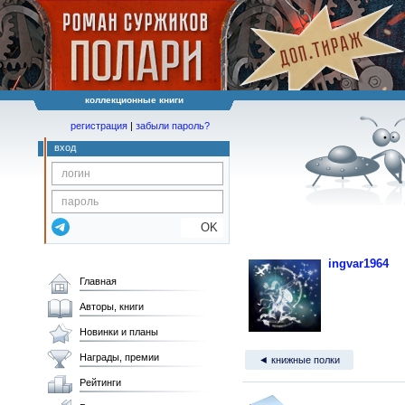
коллекционные книги
регистрация
|
забыли пароль?
вход
OK
ingvar1964
Главная
Авторы, книги
Новинки и планы
Награды, премии
◄ книжные полки
Рейтинги