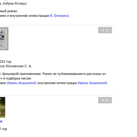
а, Азбука-Аттикус
вый роман.
ожке и внутренние иллюстрации
В. Еклериса
.
№ 24
022 год
ель Юхневская С. А.
, с брошюрой-приложением. Ранее не публиковавшиеся рассказы из
ы
» и подборка писем.
ожке
Ирины Анашкиной
; внутренние иллюстрации
Ирины Анашкиной
,
№ 26
ча
2 год