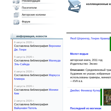
Рекомендации
коллекционные к
Посетители
Авторские колонки
Форум
информация, новости
Якоб Шпренгер
,
Генрих Крамер
6 августа 2026 г.
Составлена библиография
Вероники
Дж. Генри
Молот ведьм
5 августа 2026 г.
авторская книга, 2011 год
Составлена библиография
Махмуда
Издательство: Эксмо
Эль-Сайеда
Описание:
Средневековый трак
4 августа 2026 г.
Художник не указан; избранны
Составлена библиография
Маркуса
использованы гравюры, миниатю
Кливера
—XVII в.в.
3 августа 2026 г.
Составлена библиография
Моники
Джеймс Фенимор Купер
Ким
2 августа 2026 г.
Составлена библиография
Вайшнави Патель
Последний из могикан