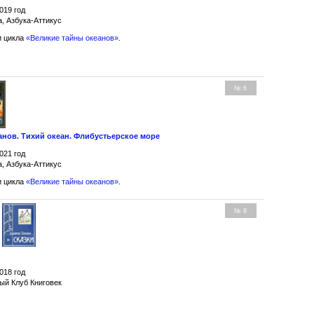
019 год
а, Азбука-Аттикус
и цикла
«Великие тайны океанов»
.
№ 6
анов. Тихий океан. Флибустьерское море
021 год
а, Азбука-Аттикус
и цикла
«Великие тайны океанов»
.
№ 8
018 год
ый Клуб Книговек