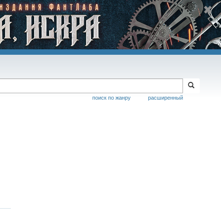
поиск по жанру
расширенный