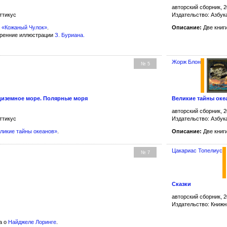
авторский сборник, 2
ттикус
Издательство: Азбук
а
«Кожаный Чулок»
.
Описание:
Две книг
тренние иллюстрации
З. Буриана
.
Жорж Блон
№ 5
диземное море. Полярные моря
Великие тайны оке
авторский сборник, 2
ттикус
Издательство: Азбук
ликие тайны океанов»
.
Описание:
Две книг
Цакариас Топелиус
№ 7
Сказки
авторский сборник, 2
Издательство: Книжн
а о
Найджеле Лоринге
.