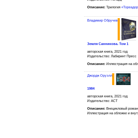
Описание:
Трилогия
«Тореадор
Владимир Обручев
Земля Санникова. Том 1
авторская книга, 2021 год
Издательство: Лабиринт Пресс
Описание:
Иллюстрация на обл
Джордж Оруэлл
1984
авторская книга, 2021 год
Издательство: АСТ
Описание:
Внецикловый роман
Иллюстрация на обложке и вну