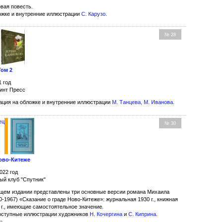
вая повесть.
ожке и внутренние иллюстрации
С. Карузо
.
№ 28
Том 2
1 год
инт Пресс
ция на обложке и внутренние иллюстрации
М. Танцева
,
М. Иванова
.
ец
№ 30
Ново-Китеже
022 год
ый клуб "Спутник"
щем издании представлены три основные версии романа Михаила
-1967) «Сказание о граде Ново-Китеже»: журнальная 1930 г., книжная
0 г., имеющие самостоятельное значение.
оступные иллюстрации художников
Н. Кочергина
и
С. Киприна
.
а