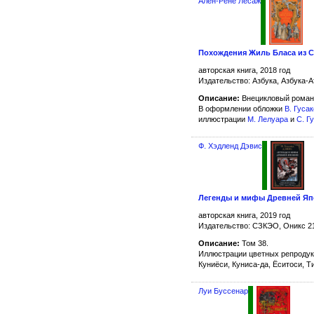
Ален-Рене Лесаж
Похождения Жиль Бласа из 
авторская книга, 2018 год
Издательство: Азбука, Азбука-А
Описание:
Внецикловый роман
В оформлении обложки
В. Гуса
иллюстрации
М. Лелуара
и
C. Г
Ф. Хэдленд Дэвис
Легенды и мифы Древней Я
авторская книга, 2019 год
Издательство: СЗКЭО, Оникс 2
Описание:
Том 38.
Иллюстрации цветных репродукц
Куниёси, Куниса-да, Ёситоси, Т
Луи Буссенар