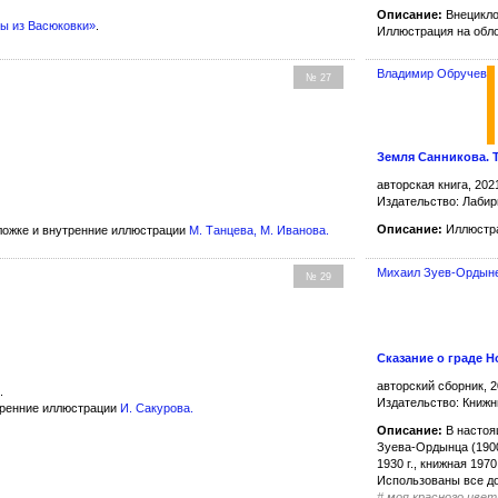
Описание:
Внецикло
ы из Васюковки»
.
Иллюстрация на обл
Владимир Обручев
№ 27
Земля Санникова. 
авторская книга, 202
Издательство: Лабир
Описание:
Иллюстра
ожке и внутренние иллюстрации
М. Танцева
,
М. Иванова
.
Михаил Зуев-Ордын
№ 29
Сказание о граде 
авторский сборник, 2
.
Издательство: Книжн
тренние иллюстрации
И. Сакурова
.
Описание:
В настоя
Зуева-Ордынца (1900
1930 г., книжная 197
Использованы все д
#
моя красного цвет