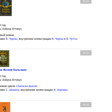
№ 14
9 год
а, Азбука-Аттикус
вый роман.
ожке
В. Черны
; внутренние иллюстрации
В. Черны
и
В. Чутты
.
№ 16
ли Жозеф Бальзамо
0 год
а, Азбука-Аттикус
роман цикла
«Записки врача»
.
ожке
С. Шикина
; внутренние иллюстрации
Ф. Хорника
.
№ 18