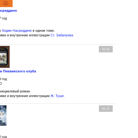
асреддине
7 год
 о
Ходже Насреддине
в одном томе.
ожке и внутренние иллюстрации
Ст. Забалуева
.
№ 20
и Пиквикского клуба
9 год
ЭО
Внецикловый роман.
ожке и внутренние иллюстрации
Ж. Туше
.
№ 22
2 год