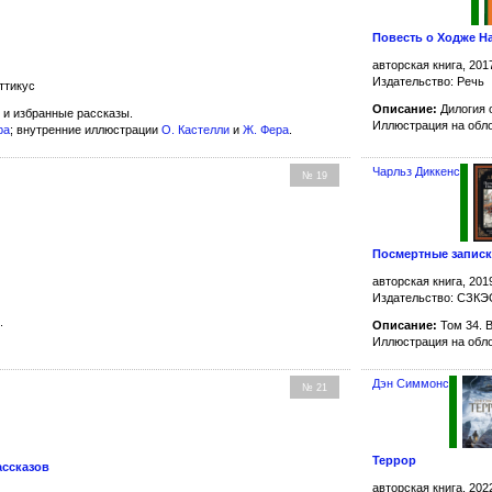
Повесть о Ходже Н
авторская книга, 201
Издательство: Речь
ттикус
Описание:
Дилогия
и избранные рассказы.
Иллюстрация на обл
ра
; внутренние иллюстрации
О. Кастелли
и
Ж. Фера
.
Чарльз Диккенс
№ 19
Посмертные записк
авторская книга, 201
Издательство: СЗК
.
Описание:
Том 34. 
Иллюстрация на обл
Дэн Симмонс
№ 21
Террор
ассказов
авторская книга, 202