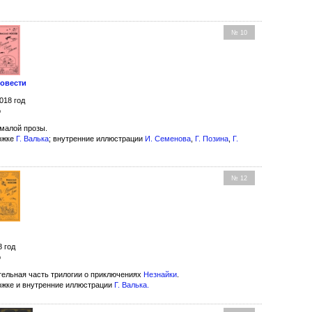
№ 10
Повести
018 год
о
малой прозы.
ожке
Г. Валька
; внутренние иллюстрации
И. Семенова
,
Г. Позина
,
Г.
№ 12
8 год
о
ельная часть трилогии о приключениях
Незнайки
.
ожке и внутренние иллюстрации
Г. Валька
.