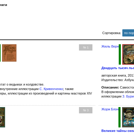
ниги
Сортировка:
по по
Жюль Верн
№ 1
Двадцать тысяч ль
авторская книга, 201
Издательство: Азбук
тат о ведьмах и колдовстве.
Описание:
Самостоя
е внутренние иллюстрации
С. Кривенченко
; также
В оформлении обло
ры, иллюстрации из произведений и картины мастеров XIV
иллюстрации
З. Бур
Жорж Блон
№ 3
Великие тайны оке