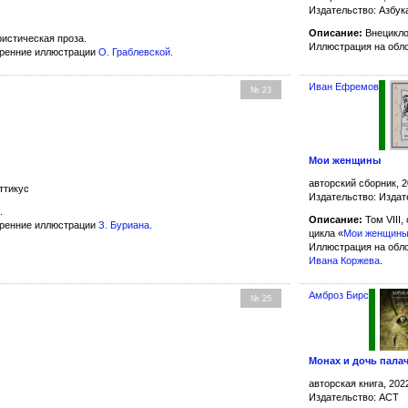
Издательство: Азбук
Описание:
Внецикло
истическая проза.
Иллюстрация на обл
тренние иллюстрации
О. Граблевской
.
Иван Ефремов
№ 23
Мои женщины
авторский сборник, 2
ттикус
Издательство: Издат
.
Описание:
Том VIII
тренние иллюстрации
З. Буриана
.
цикла «
Мои женщин
Иллюстрация на обл
Ивана Коржева
.
Амброз Бирс
№ 25
Монах и дочь пала
авторская книга, 202
Издательство: АСТ