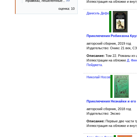
трамваи, пешелётные
...
>>
Иллюстрация на обложке и вну
оценка: 10
Даниэль Дефо
Приключения Робинзона Кру
авторский сборник, 2019 год
Издательство: Оникс 21 век, С
Описание:
Том 22. Романы из 
Иллюстрации на обложке
Д. Фи
Пейджета
.
Николай Носов
Приключения Незнайки и его 
авторский сборник, 2018 год
Издательство: Эксмо
Описание:
Первые две части т
Иллюстрация на обложке и вну