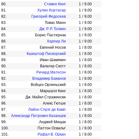
80.
Стивен Кинг
1
/
9.00
81.
Хулио Кортасар
1
/
9.00
82.
Григорий Федосеев
1
/
9.00
83.
Томас Манн
1
/
9.00
84.
Дж. Р. Р. Толкин
1
/
9.00
85.
Борис Пастернак
1
/
9.00
86.
Харпер Ли
1
/
9.00
87.
Евгений Носов
1
/
8.00
88.
Кшиштоф Пискорский
1
/
8.00
89.
Иван Шамякин
1
/
8.00
90.
Вальтер Скотт
1
/
8.00
91.
Ричард Матесон
1
/
8.00
92.
Владимир Баканов
1
/
8.00
93.
Войцех Орлиньский
1
/
8.00
94.
Маршалл Кинг
1
/
8.00
95.
Дж. Майкл Стражински
1
/
8.00
96.
Алекс Гютше
1
/
8.00
97.
Лайон Спрэг де Камп
1
/
8.00
98.
Александр Петрович Казанцев
1
/
8.00
99.
Анджей Мищак
1
/
8.00
100.
Паттон Освальт
1
/
8.00
101.
Рафал В. Оркан
1
/
8.00