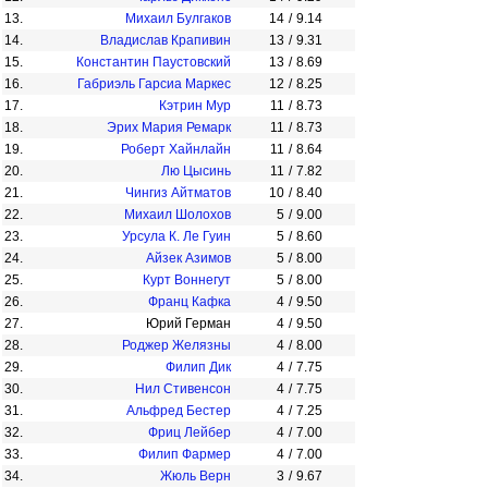
13.
Михаил Булгаков
14
/
9.14
14.
Владислав Крапивин
13
/
9.31
15.
Константин Паустовский
13
/
8.69
16.
Габриэль Гарсиа Маркес
12
/
8.25
17.
Кэтрин Мур
11
/
8.73
18.
Эрих Мария Ремарк
11
/
8.73
19.
Роберт Хайнлайн
11
/
8.64
20.
Лю Цысинь
11
/
7.82
21.
Чингиз Айтматов
10
/
8.40
22.
Михаил Шолохов
5
/
9.00
23.
Урсула К. Ле Гуин
5
/
8.60
24.
Айзек Азимов
5
/
8.00
25.
Курт Воннегут
5
/
8.00
26.
Франц Кафка
4
/
9.50
27.
Юрий Герман
4
/
9.50
28.
Роджер Желязны
4
/
8.00
29.
Филип Дик
4
/
7.75
30.
Нил Стивенсон
4
/
7.75
31.
Альфред Бестер
4
/
7.25
32.
Фриц Лейбер
4
/
7.00
33.
Филип Фармер
4
/
7.00
34.
Жюль Верн
3
/
9.67