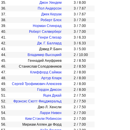
35.
Джон Уиндем
3
/
8.00
36.
Пол Андерсон
3
/
7.67
37.
Джек Керуак
3
/
7.67
38.
Роберт Блох
3
/
7.00
39.
Норман Спинрад
3
/
7.00
40.
Роберт Силверберг
3
/
7.00
41.
Генри Слизар
3
/
6.33
42.
Дж. Г. Баллард
3
/
6.33
43.
Дэвид Р. Банч
3
/
5.00
44.
Владимир Высоцкий
2
/
10.00
45.
Геннадий Ануфриев
2
/
8.50
46.
Станислав Солодовников
2
/
8.50
47.
Клиффорд Саймак
2
/
8.00
48.
Артур Кларк
2
/
8.00
49.
Сергей Трофимович Алексеев
2
/
8.00
50.
Гордон Диксон
2
/
8.00
51.
Яцек Дукай
2
/
7.50
52.
Фрэнсис Скотт Фицджеральд
2
/
7.50
53.
Джо Л. Хенсли
2
/
7.50
54.
Ларри Нивен
2
/
7.00
55.
Ким Стэнли Робинсон
2
/
7.00
56.
Мириам Аллен де Форд
2
/
7.00