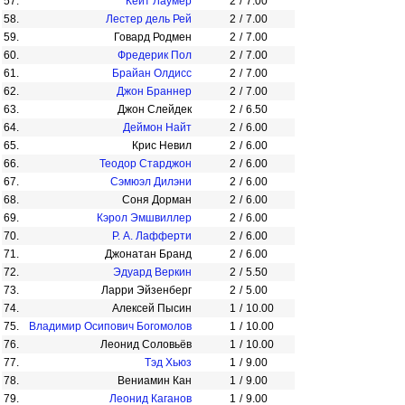
57.
Кейт Лаумер
2
/
7.00
58.
Лестер дель Рей
2
/
7.00
59.
Говард Родмен
2
/
7.00
60.
Фредерик Пол
2
/
7.00
61.
Брайан Олдисс
2
/
7.00
62.
Джон Браннер
2
/
7.00
63.
Джон Слейдек
2
/
6.50
64.
Деймон Найт
2
/
6.00
65.
Крис Невил
2
/
6.00
66.
Теодор Старджон
2
/
6.00
67.
Сэмюэл Дилэни
2
/
6.00
68.
Соня Дорман
2
/
6.00
69.
Кэрол Эмшвиллер
2
/
6.00
70.
Р. А. Лафферти
2
/
6.00
71.
Джонатан Бранд
2
/
6.00
72.
Эдуард Веркин
2
/
5.50
73.
Ларри Эйзенберг
2
/
5.00
74.
Алексей Пысин
1
/
10.00
75.
Владимир Осипович Богомолов
1
/
10.00
76.
Леонид Соловьёв
1
/
10.00
77.
Тэд Хьюз
1
/
9.00
78.
Вениамин Кан
1
/
9.00
79.
Леонид Каганов
1
/
9.00