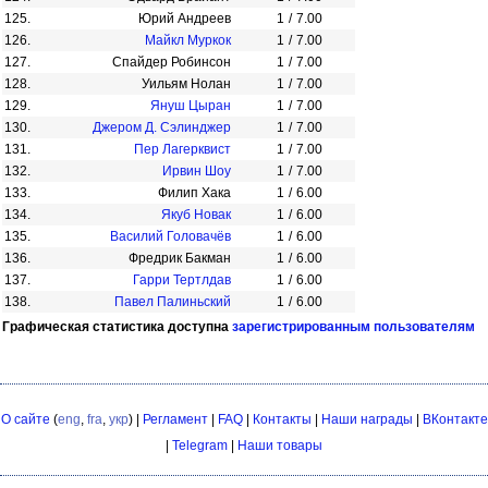
125.
Юрий Андреев
1
/
7.00
126.
Майкл Муркок
1
/
7.00
127.
Спайдер Робинсон
1
/
7.00
128.
Уильям Нолан
1
/
7.00
129.
Януш Цыран
1
/
7.00
130.
Джером Д. Сэлинджер
1
/
7.00
131.
Пер Лагерквист
1
/
7.00
132.
Ирвин Шоу
1
/
7.00
133.
Филип Хака
1
/
6.00
134.
Якуб Новак
1
/
6.00
135.
Василий Головачёв
1
/
6.00
136.
Фредрик Бакман
1
/
6.00
137.
Гарри Тертлдав
1
/
6.00
138.
Павел Палиньский
1
/
6.00
Графическая статистика доступна
зарегистрированным пользователям
О сайте
(
eng
,
fra
,
укр
) |
Регламент
|
FAQ
|
Контакты
|
Наши награды
|
ВКонтакте
|
Telegram
|
Наши товары