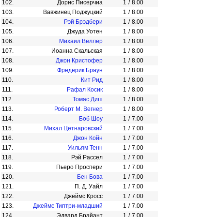
102.
Дорис Писерчиа
1
/
8.00
103.
Вавжинец Поджуцкий
1
/
8.00
104.
Рэй Брэдбери
1
/
8.00
105.
Джуда Уотен
1
/
8.00
106.
Михаил Веллер
1
/
8.00
107.
Иоанна Скальская
1
/
8.00
108.
Джон Кристофер
1
/
8.00
109.
Фредерик Браун
1
/
8.00
110.
Кит Рид
1
/
8.00
111.
Рафал Косик
1
/
8.00
112.
Томас Диш
1
/
8.00
113.
Роберт М. Вегнер
1
/
8.00
114.
Боб Шоу
1
/
7.00
115.
Михал Цетнаровский
1
/
7.00
116.
Джон Койн
1
/
7.00
117.
Уильям Тенн
1
/
7.00
118.
Рэй Рассел
1
/
7.00
119.
Пьеро Проспери
1
/
7.00
120.
Бен Бова
1
/
7.00
121.
П. Д. Уайл
1
/
7.00
122.
Джеймс Кросс
1
/
7.00
123.
Джеймс Типтри-младший
1
/
7.00
124.
Эдвард Брайант
1
/
7.00