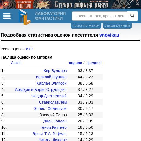
ЛАБОРАТОРИЯ
ФАНТАСТИКИ
поиск по жанру
расширенный
Подробная статистика оценок посетителя
vnovikau
Всего оценок:
670
Таблица оценок по авторам
Автор
оценок
/
средняя
1.
Кир Булычев
63
/
8.37
2.
Василий Шукшин
44
/
9.23
3.
Харлан Эллисон
38
/
6.68
4.
Аркадий и Борис Стругацкие
37
/
8.27
5.
Фёдор Достоевский
34
/
9.29
6.
Станислав Лем
33
/
9.03
7.
Эрнест Хемингуэй
30
/
9.17
8.
Василий Белов
25
/
8.32
9.
Джек Лондон
20
/
9.05
10.
Генри Каттнер
18
/
8.56
11.
Эрнст Т. А. Гофман
15
/
9.13
12.
Чарльз Диккенс
14
/
9.29