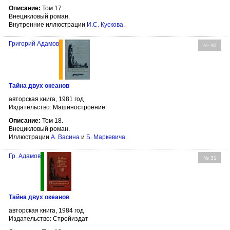
Описание:
Том 17.
Внецикловый роман.
Внутренние иллюстрации
И.С. Кускова
.
Григорий Адамов
№ 30
Тайна двух океанов
авторская книга, 1981 год
Издательство: Машиностроение
Описание:
Том 18.
Внецикловый роман.
Иллюстрации
А. Васина
и
Б. Маркевича
.
Гр. Адамов
№ 31
Тайна двух океанов
авторская книга, 1984 год
Издательство: Стройиздат