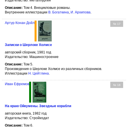
Издательство: Металлургия
Описание:
Том 4. Внецикловые романы.
Внутренние иллюстрации
В. Богаткина
,
И. Архипова
.
Артур Конан Дойл
№ 17
Записки о Шерлоке Холмсе
авторский сборник, 1981 год
Издательство: Машиностроение
Описание:
Том 5.
Произведения о Шерлоке Холмсе из различных сборников.
Иллюстрации
Н. Цейтлина
.
Иван Ефремов
№ 18
На краю Ойкумены. Звездные корабли
авторская книга, 1982 год
Издательство: Стройиздат
Описание:
Том 6.