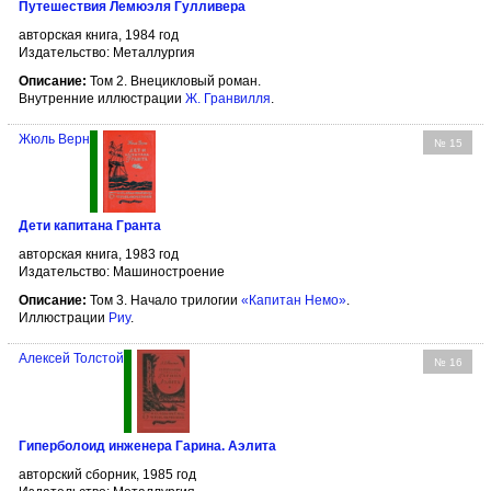
Путешествия Лемюэля Гулливера
авторская книга, 1984 год
Издательство: Металлургия
Описание:
Том 2. Внецикловый роман.
Внутренние иллюстрации
Ж. Гранвилля
.
Жюль Верн
№ 15
Дети капитана Гранта
авторская книга, 1983 год
Издательство: Машиностроение
Описание:
Том 3. Начало трилогии
«Капитан Немо»
.
Иллюстрации
Риу
.
Алексей Толстой
№ 16
Гиперболоид инженера Гарина. Аэлита
авторский сборник, 1985 год