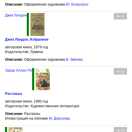
Описание:
Оформление художника
Ю. Боярского
Джек Лондон
№ 41
Джек Лондон. Избранное
авторская книга, 1979 год
Издательство: Лумина
Описание:
Оформление художника
В. Змеева
.
Эдгар Аллан По
№ 42
Рассказы
авторская книга, 1980 год
Издательство: Художественная литература
Описание:
Рассказы.
Иллюстрация на обложке
М. Дорохова
.
№ 43