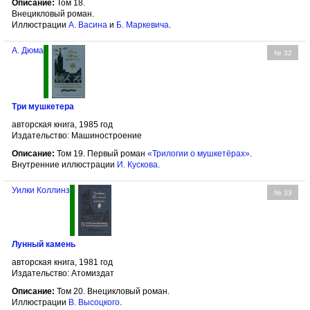
Описание:
Том 18.
Внецикловый роман.
Иллюстрации
А. Васина
и
Б. Маркевича
.
А. Дюма
№ 32
Три мушкетера
авторская книга, 1985 год
Издательство: Машиностроение
Описание:
Том 19. Первый роман
«Трилогии о мушкетёрах»
.
Внутренние иллюстрации
И. Кускова
.
Уилки Коллинз
№ 33
Лунный камень
авторская книга, 1981 год
Издательство: Атомиздат
Описание:
Том 20. Внецикловый роман.
Иллюстрации
В. Высоцкого
.