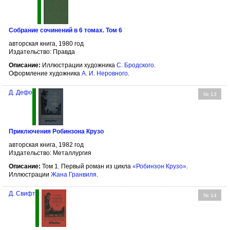
Собрание сочинений в 6 томах. Том 6
авторская книга, 1980 год
Издательство: Правда
Описание:
Иллюстрации художника
С. Бродского
.
Оформление художника
А. И. Неровного
.
Д. Дефо
№ 13
Приключения Робинзона Крузо
авторская книга, 1982 год
Издательство: Металлургия
Описание:
Том 1. Первый роман из цикла
«Робинзон Крузо»
.
Иллюстрации
Жана Гранвиля
.
Д. Свифт
№ 14