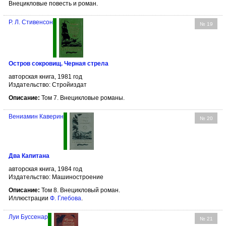
Внецикловые повесть и роман.
Р. Л. Стивенсон
№ 19
Остров сокровищ. Черная стрела
авторская книга, 1981 год
Издательство: Стройиздат
Описание:
Том 7. Внецикловые романы.
Вениамин Каверин
№ 20
Два Капитана
авторская книга, 1984 год
Издательство: Машиностроение
Описание:
Том 8. Внецикловый роман.
Иллюстрации
Ф. Глебова
.
Луи Буссенар
№ 21