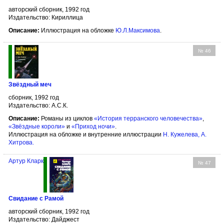
авторский сборник, 1992 год
Издательство: Кириллица
Описание:
Иллюстрация на обложке
Ю.Л.Максимова
.
№ 46
Звёздный меч
сборник, 1992 год
Издательство: А.С.К.
Описание:
Романы из циклов
«История терранского человечества»
,
«Звёздные короли»
и
«Приход ночи»
.
Иллюстрация на обложке и внутренние иллюстрации
Н. Кужелева
,
А.
Хитрова
.
Артур Кларк
№ 47
Свидание с Рамой
авторский сборник, 1992 год
Издательство: Дайджест