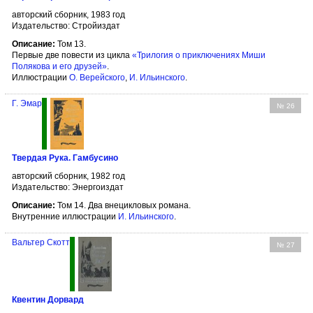
авторский сборник, 1983 год
Издательство: Стройиздат
Описание:
Том 13.
Первые две повести из цикла
«Трилогия о приключениях Миши
Полякова и его друзей»
.
Иллюстрации
О. Верейского
,
И. Ильинского
.
Г. Эмар
№ 26
Твердая Рука. Гамбусино
авторский сборник, 1982 год
Издательство: Энергоиздат
Описание:
Том 14. Два внецикловых романа.
Внутренние иллюстрации
И. Ильинского
.
Вальтер Скотт
№ 27
Квентин Дорвард