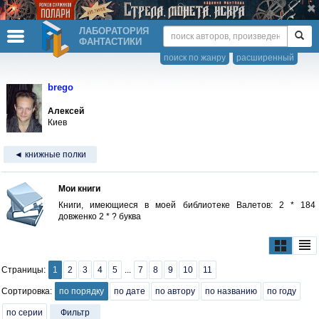
ЛАБОРАТОРИЯ
ФАНТАСТИКИ
поиск по жанру
расширенный
brego
Алексей
Киев
◄ книжные полки
Мои книги
Книги, имеющиеся в моей библиотеке Валетов: 2 * 184
довженко 2 * ? буква
Страницы:
1
2
3
4
5
...
7
8
9
10
11
Сортировка:
по порядку
по дате
по автору
по названию
по году
по серии
Фильтр