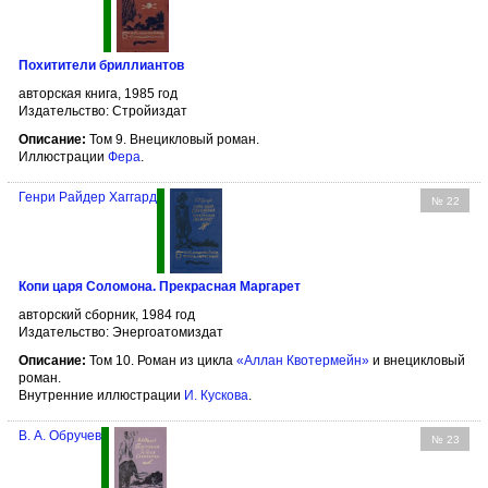
Похитители бриллиантов
авторская книга, 1985 год
Издательство: Стройиздат
Описание:
Том 9. Внецикловый роман.
Иллюстрации
Фера
.
Генри Райдер Хаггард
№ 22
Копи царя Соломона. Прекрасная Маргарет
авторский сборник, 1984 год
Издательство: Энергоатомиздат
Описание:
Том 10. Роман из цикла
«Аллан Квотермейн»
и внецикловый
роман.
Внутренние иллюстрации
И. Кускова
.
В. А. Обручев
№ 23