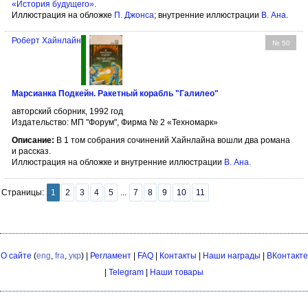
«История будущего»
.
Иллюстрация на обложке
П. Джонса
; внутренние иллюстрации
В. Ана
.
Роберт Хайнлайн
№ 50
Марсианка Подкейн. Ракетный корабль "Галилео"
авторский сборник, 1992 год
Издательство: МП "Форум", Фирма № 2 «Техномарк»
Описание:
В 1 том собрания сочинений Хайнлайна вошли два романа
и рассказ.
Иллюстрация на обложке и внутренние иллюстрации
В. Ана
.
Страницы:
1
2
3
4
5
...
7
8
9
10
11
О сайте
(
eng
,
fra
,
укр
) |
Регламент
|
FAQ
|
Контакты
|
Наши награды
|
ВКонтакте
|
Telegram
|
Наши товары