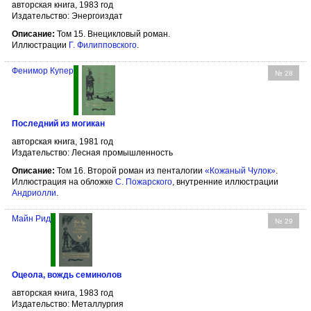
авторская книга, 1983 год
Издательство: Энергоиздат
Описание:
Том 15. Внецикловый роман.
Иллюстрации
Г. Филипповского
.
Фенимор Купер
№ 28
Последний из могикан
авторская книга, 1981 год
Издательство: Лесная промышленность
Описание:
Том 16. Второй роман из пенталогии
«Кожаный Чулок»
.
Иллюстрация на обложке
С. Пожарского
, внутренние иллюстрации
Андриолли
.
Майн Рид
№ 29
Оцеола, вождь семинолов
авторская книга, 1983 год
Издательство: Металлургия