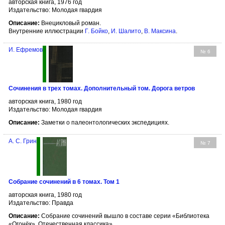
авторская книга, 1976 год
Издательство: Молодая гвардия
Описание:
Внецикловый роман.
Внутренние иллюстрации
Г. Бойко
,
И. Шалито
,
В. Максина
.
И. Ефремов
№ 6
Сочинения в трех томах. Дополнительный том. Дорога ветров
авторская книга, 1980 год
Издательство: Молодая гвардия
Описание:
Заметки о палеонтологических экспедициях.
А. С. Грин
№ 7
Собрание сочинений в 6 томах. Том 1
авторская книга, 1980 год
Издательство: Правда
Описание:
Собрание сочинений вышло в составе серии «Библиотека
«Огонёк». Отечественная классика».