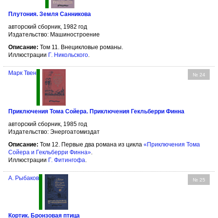
Плутония. Земля Санникова
авторский сборник, 1982 год
Издательство: Машиностроение
Описание:
Том 11. Внецикловые романы.
Иллюстрации
Г. Никольского
.
Марк Твен
№ 24
Приключения Тома Сойера. Приключения Гекльберри Финна
авторский сборник, 1985 год
Издательство: Энергоатомиздат
Описание:
Том 12. Первые два романа из цикла
«Приключения Тома
Сойера и Гекльберри Финна»
.
Иллюстрации
Г. Фитингофа
.
А. Рыбаков
№ 25
Кортик. Бронзовая птица