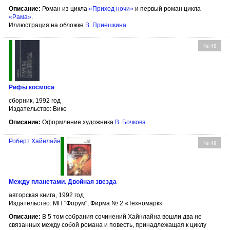
Описание:
Роман из цикла
«Приход ночи»
и первый роман цикла
«Рама»
.
Иллюстрация на обложке
В. Приешкина
.
№ 48
Рифы космоса
сборник, 1992 год
Издательство: Вико
Описание:
Оформление художника
В. Бочкова
.
Роберт Хайнлайн
№ 49
Между планетами. Двойная звезда
авторская книга, 1992 год
Издательство: МП "Форум", Фирма № 2 «Техномарк»
Описание:
В 5 том собрания сочинений Хайнлайна вошли два не
связанных между собой романа и повесть, принадлежащая к циклу