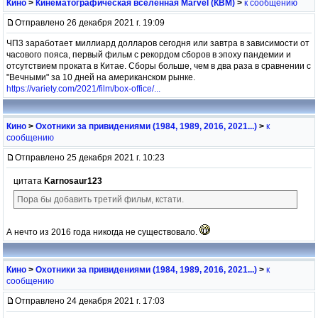
Кино
>
Кинематографическая вселенная Marvel (КВМ)
>
к сообщению
Отправлено 26 декабря 2021 г. 19:09
ЧП3 заработает миллиард долларов сегодня или завтра в зависимости от
часового пояса, первый фильм с рекордом сборов в эпоху пандемии и
отсутствием проката в Китае. Сборы больше, чем в два раза в сравнении с
"Вечными" за 10 дней на американском рынке.
https://variety.com/2021/film/box-office/...
Кино
>
Охотники за привидениями (1984, 1989, 2016, 2021...)
>
к
сообщению
Отправлено 25 декабря 2021 г. 10:23
цитата
Karnosaur123
Пора бы добавить третий фильм, кстати.
А нечто из 2016 года никогда не существовало.
Кино
>
Охотники за привидениями (1984, 1989, 2016, 2021...)
>
к
сообщению
Отправлено 24 декабря 2021 г. 17:03