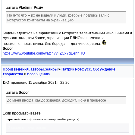
цитата
Vladimir Puziy
Но я-то что -- их не видели и люди, которые подписывали с
Ротфуссом контракты на экранизацию...
Будем надеяться на экранизацию Ротфусса талантливыми киношниками и
музыкантами, тем более, экранизации ПЛИО не помешала
незаконченность цикла. Две бороды — два киносериала.
Sopor
https://www.youtube.com/watch?v=ZCxYgEennHU
Произведения, авторы, жанры
>
Патрик Ротфусс. Обсуждение
творчества
>
к сообщению
Отправлено 11 декабря 2021 г. 22:26
цитата
Sopor
до меня иногда, как до жирафа, доходит. Пока в процессе
Если просматриваете
скрытый текст
(кликните по нему, чтобы увидеть)
3 сезон включительно