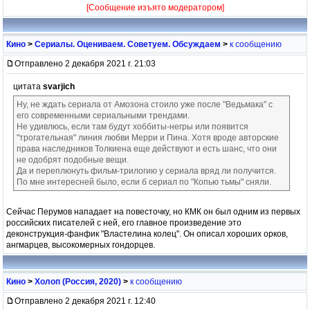
[Сообщение изъято модератором]
Кино
>
Сериалы. Оцениваем. Советуем. Обсуждаем
>
к сообщению
Отправлено 2 декабря 2021 г. 21:03
цитата
svarjich
Ну, не ждать сериала от Амозона стоило уже после "Ведьмака" с
его современными сериальными трендами.
Не удивлюсь, если там будут хоббиты-негры или появится
"трогательная" линия любви Мерри и Пина. Хотя вроде авторские
права наследников Толкиена еще действуют и есть шанс, что они
не одобрят подобные вещи.
Да и переплюнуть фильм-трилогию у сериала вряд ли получится.
По мне интересней было, если б сериал по "Копью тьмы" сняли.
Сейчас Перумов нападает на повесточку, но КМК он был одним из первых
российских писателей с ней, его главное произведение это
деконструкция-фанфик "Властелина колец". Он описал хороших орков,
ангмарцев, высокомерных гондорцев.
Кино
>
Холоп (Россия, 2020)
>
к сообщению
Отправлено 2 декабря 2021 г. 12:40