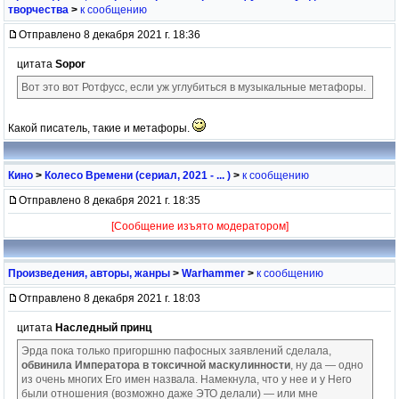
творчества
>
к сообщению
Отправлено 8 декабря 2021 г. 18:36
цитата
Sopor
Вот это вот Ротфусс, если уж углубиться в музыкальные метафоры.
Какой писатель, такие и метафоры.
Кино
>
Колесо Времени (сериал, 2021 - ... )
>
к сообщению
Отправлено 8 декабря 2021 г. 18:35
[Сообщение изъято модератором]
Произведения, авторы, жанры
>
Warhammer
>
к сообщению
Отправлено 8 декабря 2021 г. 18:03
цитата
Наследный принц
Эрда пока только пригоршню пафосных заявлений сделала,
обвинила Императора в токсичной маскулинности
, ну да — одно
из очень многих Его имен назвала. Намекнула, что у нее и у Него
были отношения (возможно даже ЭТО делали) — или мне