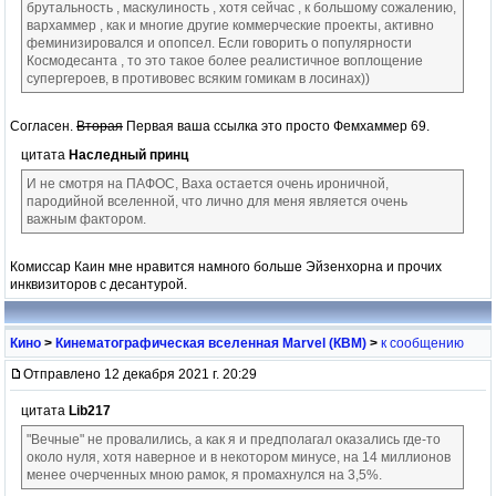
брутальность , маскулиность , хотя сейчас , к большому сожалению,
вархаммер , как и многие другие коммерческие проекты, активно
феминизировался и опопсел. Если говорить о популярности
Космодесанта , то это такое более реалистичное воплощение
супергероев, в противовес всяким гомикам в лосинах))
Согласен.
Вторая
Первая ваша ссылка это просто Фемхаммер 69.
цитата
Наследный принц
И не смотря на ПАФОС, Ваха остается очень ироничной,
пародийной вселенной, что лично для меня является очень
важным фактором.
Комиссар Каин мне нравится намного больше Эйзенхорна и прочих
инквизиторов с десантурой.
Кино
>
Кинематографическая вселенная Marvel (КВМ)
>
к сообщению
Отправлено 12 декабря 2021 г. 20:29
цитата
Lib217
"Вечные" не провалились, а как я и предполагал оказались где-то
около нуля, хотя наверное и в некотором минусе, на 14 миллионов
менее очерченных мною рамок, я промахнулся на 3,5%.