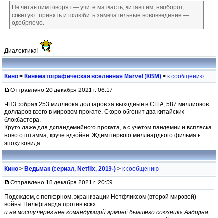
Не читавшим говорят — учите матчасть, читавшим, наоборот,
советуют принять и полюбить замечательные нововведение —
одобряемо.
Диалектика!
Кино
>
Кинематографическая вселенная Marvel (КВМ)
>
к сообщению
Отправлено 20 декабря 2021 г. 06:17
ЧП3 собрал 253 миллиона долларов за выходные в США, 587 миллионов
долларов всего в мировом прокате. Скоро обгонит два китайских
блокбастера.
Круто даже для допандемийного проката, а с учетом пандемии и всплеска
нового штамма, круче вдвойне. Ждём первого миллиардного фильма в
эпоху ковида.
Кино
>
Ведьмак (сериал, Netflix, 2019-)
>
к сообщению
Отправлено 18 декабря 2021 г. 20:59
Подождем, с попкорном, экранизации Нетфликсом (второй мировой)
войны Нильфгаарда против всех:
и на мосту через нее командующий армией бывшего союзника Аэдирна,