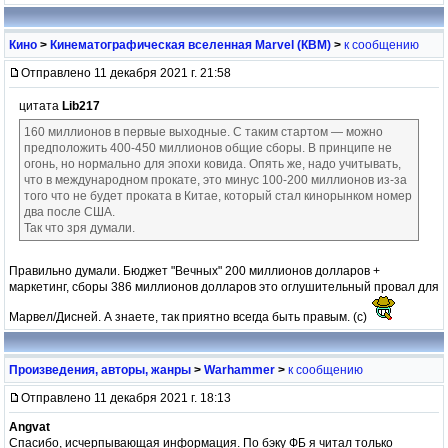
Кино
>
Кинематографическая вселенная Marvel (КВМ)
>
к сообщению
Отправлено 11 декабря 2021 г. 21:58
цитата
Lib217
160 миллионов в первые выходные. С таким стартом — можно
предположить 400-450 миллионов общие сборы. В принципе не
огонь, но нормально для эпохи ковида. Опять же, надо учитывать,
что в международном прокате, это минус 100-200 миллионов из-за
того что не будет проката в Китае, который стал кинорынком номер
два после США.
Так что зря думали.
Правильно думали. Бюджет "Вечных" 200 миллионов долларов +
маркетинг, сборы 386 миллионов долларов это оглушительный провал для
Марвел/Дисней. А знаете, так приятно всегда быть правым. (с)
Произведения, авторы, жанры
>
Warhammer
>
к сообщению
Отправлено 11 декабря 2021 г. 18:13
Angvat
Спасибо, исчерпывающая информация. По бэку ФБ я читал только