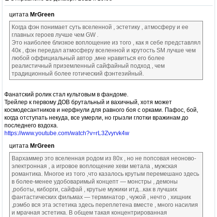
цитата
MrGreen
Когда фэн понимает суть вселенной , эстетику , атмосферу и ее
главных героев лучше чем GW .
Это наиболее близкое воплощение из того , как я себе представлял
40к , фэн передал атмосферу вселенной и крутость SM лучше чем
любой оффициальный автор ,мне нравиться его более
реалистичный приземленный сайфайный подход , чем
традиционный более готический фэнтезийный.
Фанатский ролик стал культовым в фандоме.
Трейлер к первому ДОВ брутальный и вахичный, хотя может
космодесантников и нерфнули для равного боя с орками. Пафос, бой,
когда отступать некуда, все умерли, но грызли глотки вражинам до
последнего вздоха.
https://www.youtube.com/watch?v=rL3Zvyrvk4w
цитата
MrGreen
Вархаммер это вселенная родом из 80х , но не попсовая неоново-
электронная , а игровое воплощение хеви метала , мужская
романтика. Многое из того ,что казалось крутым перемешано здесь
в более-менее удобоваримый концепт — монстры , демоны
,роботы, киборги, сайфай , крутые мужики итд...как в лучших
фантастических фильмах — терминатор , чужой , нечто , хищник
,рэмбо вся эта эстетика здесь переплетена вместе , много насилия
и мрачная эстетика. В общем такая концентрированная