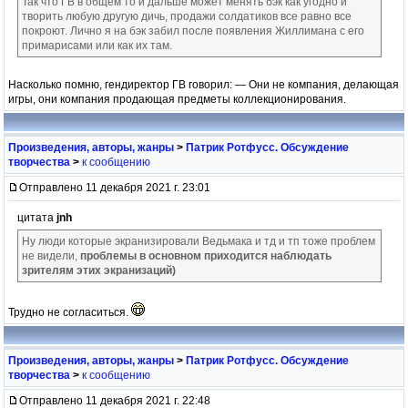
Так что ГВ в общем то и дальше может менять бэк как угодно и
творить любую другую дичь, продажи солдатиков все равно все
покроют. Лично я на бэк забил после появления Жиллимана с его
примарисами или как их там.
Насколько помню, гендиректор ГВ говорил: — Они не компания, делающая
игры, они компания продающая предметы коллекционирования.
Произведения, авторы, жанры
>
Патрик Ротфусс. Обсуждение
творчества
>
к сообщению
Отправлено 11 декабря 2021 г. 23:01
цитата
jnh
Ну люди которые экранизировали Ведьмака и тд и тп тоже проблем
не видели,
проблемы в основном приходится наблюдать
зрителям этих экранизаций)
Трудно не согласиться.
Произведения, авторы, жанры
>
Патрик Ротфусс. Обсуждение
творчества
>
к сообщению
Отправлено 11 декабря 2021 г. 22:48