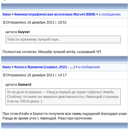
Кино
>
Кинематографическая вселенная Marvel (КВМ)
>
к сообщению
Отправлено 18 декабря 2021 г. 18:51
цитата
Guyver
Тоби по прежнему лучший паук,
Полностью согласен. Магуайр лучший актёр, сыгравший ЧП.
Кино
>
Колесо Времени (сериал, 2021 - ... )
>
к сообщению
Отправлено 18 декабря 2021 г. 14:17
цитата
GomerX
То ли дело в сериале — Ранд в первой де серии тр@хнул Эгвейн.
Спойлер: по книге он лишился девственности с Авиендой странице
этак на 700-й цикла :)
При этом Илэйн и Бергитте получили всю гамму ощущений благодаря узам
Ранда во время утех с Авиендой. Ржал при прочтении.