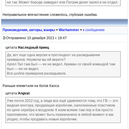
не так. Может бороде завидует или Патрик денег занял и не отдал.
Неправильное впечатление сложилось, глубокая ошибка.
Произведения, авторы, жанры
>
Warhammer
>
к сообщению
Отправлено 10 декабря 2021 г. 18:47
цитата
Наследный принц
Да, вот еще одна версия и претендент на раскидывание
примархов. Неужели вы ей верите?
Аргел Тал там был — ее не видел. Ариман со своей командой там
был — ее не видел.
Вся шобла примархов раскидывала.
Раньше клеветали на богов Хаоса.
цитата
Angvat
Уже почти 2022 год, а люди все ещё удивляются тому, что ГВ — это
жадная контора, продающая коробочки, наполненные пластиком
по цене серебра и воздухом. К коим всякие там лор и бэк просто
приложение, что может быть переиначено в любой момент и как
угодно, чтобы продавать новые коробочки.