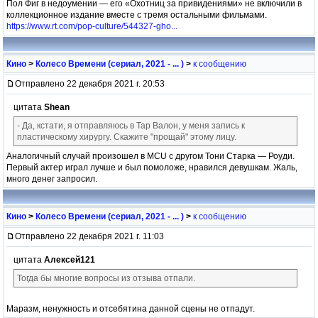
Пол Фиг в недоумении — его «Охотниц за привидениями» не включили в
коллекционное издание вместе с тремя остальными фильмами.
https://www.rt.com/pop-culture/544327-gho...
Кино
>
Колесо Времени (сериал, 2021 - ... )
>
к сообщению
Отправлено 22 декабря 2021 г. 20:53
цитата
Shean
- Да, кстати, я отправляюсь в Тар Валон, у меня запись к
пластическому хирургу. Скажите "прощай" этому лицу.
Аналогичный случай произошел в MCU с другом Тони Старка — Роуди.
Первый актер играл лучше и был помоложе, нравился девушкам. Жаль,
много денег запросил.
Кино
>
Колесо Времени (сериал, 2021 - ... )
>
к сообщению
Отправлено 22 декабря 2021 г. 11:03
цитата
Алексей121
Тогда бы многие вопросы из отзыва отпали.
Маразм, ненужность и отсебятина данной сцены не отпадут.