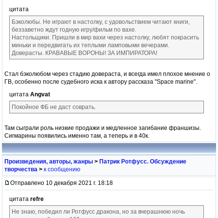
цитата
Бэколюбы. Не играют в настолку, с удовольствием читают книги,
беззаветно ждут годную игру/фильм по вахе.
Настольщики. Пришли в мир вахи через настолку, любят покрасить
миньки и передвигать их теплыми ламповыми вечерами.
Доверасты. КРАВАВЫЕ ВОРОНЫ! ЗА ИМПИРАТОРА!
Стал бэколюбом через стадию довераста, и всегда имел плохое мнение о
ГВ, особенно после судебного иска к автору рассказа "Space marine".
цитата
Angvat
Покойное ФБ не даст соврать.
Там сыграли роль низкие продажи и медленное загибание франшизы.
Сигмарины появились именно там, а теперь и в 40к.
Произведения, авторы, жанры
>
Патрик Ротфусс. Обсуждение
творчества
>
к сообщению
Отправлено 10 декабря 2021 г. 18:18
цитата
refre
Не знаю, победил ли Ротфусс дракона, но за вчерашнюю ночь