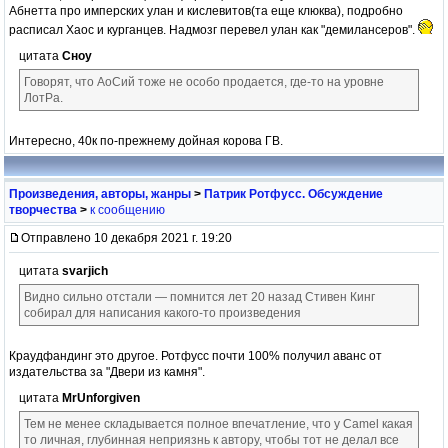
Абнетта про имперских улан и кислевитов(та еще клюква), подробно
расписал Хаос и курганцев. Надмозг перевел улан как "демилансеров".
цитата
Сноу
Говорят, что АоСий тоже не особо продается, где-то на уровне
ЛотРа.
Интересно, 40к по-прежнему дойная корова ГВ.
Произведения, авторы, жанры
>
Патрик Ротфусс. Обсуждение
творчества
>
к сообщению
Отправлено 10 декабря 2021 г. 19:20
цитата
svarjich
Видно сильно отстали — помнится лет 20 назад Стивен Кинг
собирал для написания какого-то произведения
Краудфандинг это другое. Ротфусс почти 100% получил аванс от
издательства за "Двери из камня".
цитата
MrUnforgiven
Тем не менее складывается полное впечатление, что у Camel какая
то личная, глубинная неприязнь к автору, чтобы тот не делал все