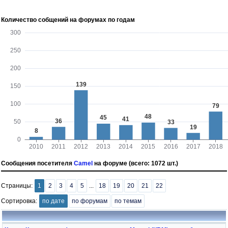
Количество собщений на форумах по годам
Сообщения посетителя
Camel
на форуме (всего: 1072 шт.)
Страницы:
1
2
3
4
5
...
18
19
20
21
22
Сортировка:
по дате
по форумам
по темам