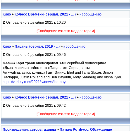
Кино
>
Колесо Времени (сериал, 2021 - ... )
>
к сообщению
Отправлено 9 декабря 2021 г. 10:20
[Сообщение изъято модератором]
Кино
>
Пацаны (сериал, 2019 - ...)
>
к сообщению
Отправлено 9 декабря 2021 г. 09:46
Мясник
Карл Урбан анонсировал 8-ми серийный мультсериал
«Дьявольщина», вбоквел к «Пацанам». Сценаристы:
Awkwafina, автор комикса Гарт Эннис, Eliot and Ilana Glazer, Simon
Racioppa, Justin Roiland and Ben Bayouth, Andy Samberg and Aisha Tyler.
https://variety.com/2021/tv/news/the-boys...
Кино
>
Колесо Времени (сериал, 2021 - ... )
>
к сообщению
Отправлено 9 декабря 2021 г. 09:42
[Сообщение изъято модератором]
Произведения, авторы, жанры
>
Патрик Ротфусс. Обсуждение