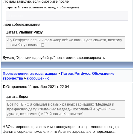
, то вам завидую, если смотрите после
скрытый текст
(кликните по нему, чтобы увидеть)
4 сезона
, мои соболезнования.
цитата
Vladimir Puziy
А у Ротфусса песни и фольклор всё же важны для сюжета, поэтому
-- сам Квоут велел. :)))
Думаю, "Хроники цареубийцы" невозможно экранизировать.
Произведения, авторы, жанры
>
Патрик Ротфусс. Обсуждение
творчества
>
к сообщению
Отправлено 11 декабря 2021 г. 22:04
цитата
Sopor
Вот по ПЛиО я слышал в самых разных вариациях "Медведя и
прекрасную деву" ("Жил-был медведь, косолапый и бурый..." —
думаю, все помнят) и "Рейнов из Кастамере".
HBO намеренно привлекли мегапопулярного современного певца, и
фанаты сериала пожалели, что Арья не зарезала его персонажа.