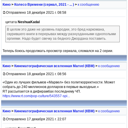
Кино
>
Колесо Времени (сериал, 2021 - ... )
>
к сообщению
Отправлено 18 декабря 2021 г. 08:58
цитата
NeshuaKadal
В целом это даже не уровень пародии, это бред наркомана,
скурившего книги в перерывах между разнузданными однополыми
оргиями. Надо будет свечку за бедного Джордана поставить.
Теперь боюсь продолжать просмотр сериала, сломался на 2 серии.
Кино
>
Кинематографическая вселенная Marvel (КВМ)
>
к сообщению
Отправлено 18 декабря 2021 г. 08:56
«Один из лучших фильмов «Марвел» без политкорректности. Может
собрать до 240 миллионов долларов в первые выходные.»
RT рассыпается в дифирамбах последнему ЧП.
https://www.rt.com/pop-culture/543557-spi...
Кино
>
Кинематографическая вселенная Marvel (КВМ)
>
к сообщению
Отправлено 17 декабря 2021 г. 22:07