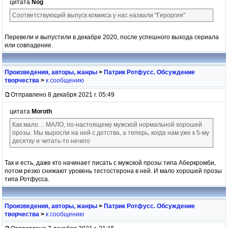
цитата
Nog
Соответствующий выпуск комикса у нас назвали "Героргия"
Перевели и выпустили в декабре 2020, после успешного выхода сериала
или совпадение.
Произведения, авторы, жанры
>
Патрик Ротфусс. Обсуждение
творчества
>
к сообщению
Отправлено 8 декабря 2021 г. 05:49
цитата
Moroth
Как мало… МАЛО, по-настоящему мужской нормальной хорошей
прозы. Мы выросли на ней с детства, а теперь, когда нам уже к 5-му
десятку и читать-то нечего
Так и есть, даже кто начинает писать с мужской прозы типа Аберкромби,
потом резко снижают уровень тестостерона в ней. И мало хорошей прозы
типа Ротфусса.
Произведения, авторы, жанры
>
Патрик Ротфусс. Обсуждение
творчества
>
к сообщению