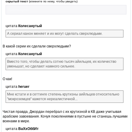
скрытый текст
(кликните по нему, чтобы увидеть)
Лудильщики.
цитата
Колесанутый
А сериал канон меняет и их могут сделать сверхлюдьми.
В какой серии их сделали сверхлюдьми?
цитата
Колесанутый
Вместо того, чтобы делать сотню тысяч айильцев, их количество
уменьшат, но сделают намного сильнее.
О как!
цитата
heruer
Мне кстати и в сеттинге степень крутизны аийльцев относительно
"мокроземцев" кажется нереалистичной...
Чистая правда, Джордан перебрал с их крутизной в КВ даже учитывая
арабские завоевания. Кочуя поколениями в пустыне не станешь лучшими
воинами в мире.
цитата
ВаХхОббИт