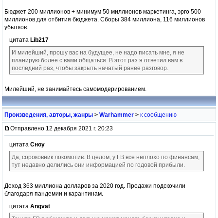
Бюджет 200 миллионов + минимум 50 миллионов маркетинга, эрго 500
миллионов для отбития бюджета. Сборы 384 миллиона, 116 миллионов
убытков.
цитата
Lib217
И милейший, прошу вас на будущее, не надо писать мне, я не
планирую более с вами общаться. В этот раз я ответил вам в
последний раз, чтобы закрыть начатый ранее разговор.
Милейший, не занимайтесь самомодерированием.
Произведения, авторы, жанры
>
Warhammer
>
к сообщению
Отправлено 12 декабря 2021 г. 20:23
цитата
Сноу
Да, сороковник локомотив. В целом, у ГВ все неплохо по финансам,
тут недавно делились они информацией по годовой прибыли.
Доход 363 миллиона долларов за 2020 год. Продажи подскочили
благодаря пандемии и карантинам.
цитата
Angvat