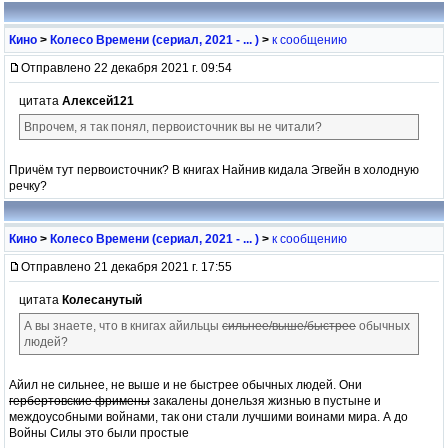
Кино
>
Колесо Времени (сериал, 2021 - ... )
>
к сообщению
Отправлено 22 декабря 2021 г. 09:54
цитата
Алексей121
Впрочем, я так понял, первоисточник вы не читали?
Причём тут первоисточник? В книгах Найнив кидала Эгвейн в холодную
речку?
Кино
>
Колесо Времени (сериал, 2021 - ... )
>
к сообщению
Отправлено 21 декабря 2021 г. 17:55
цитата
Колесанутый
А вы знаете, что в книгах айильцы
сильнее/выше/быстрее
обычных
людей?
Айил не сильнее, не выше и не быстрее обычных людей. Они
гербертовские фримены
закалены донельзя жизнью в пустыне и
междоусобными войнами, так они стали лучшими воинами мира. А до
Войны Силы это были простые