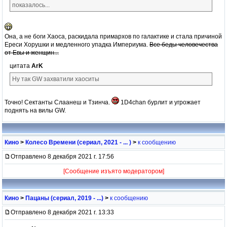
показалось...
Она, а не боги Хаоса, раскидала примархов по галактике и стала причиной
Ереси Хорушки и медленного упадка Империума.
Все беды человечества
от Евы и женщин...
цитата
ArK
Ну так GW захватили хаоситы
Точно! Сектанты Слаанеш и Тзинча.
1D4chan бурлит и угрожает
поднять на вилы GW.
Кино
>
Колесо Времени (сериал, 2021 - ... )
>
к сообщению
Отправлено 8 декабря 2021 г. 17:56
[Сообщение изъято модератором]
Кино
>
Пацаны (сериал, 2019 - ...)
>
к сообщению
Отправлено 8 декабря 2021 г. 13:33