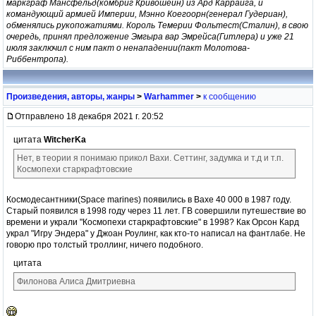
маркграф Мансфельд(комбриг Кривошеин) из Ард Каррайга, и
командующий армией Империи, Мэнно Коегоорн(генерал Гудериан),
обменялись рукопожатиями. Король Темерии Фольтест(Сталин), в свою
очередь, принял предложение Эмгыра вар Эмрейса(Гитлера) и уже 21
июля заключил с ним пакт о ненападении(пакт Молотова-
Риббентропа).
Произведения, авторы, жанры
>
Warhammer
>
к сообщению
Отправлено 18 декабря 2021 г. 20:52
цитата
WitcherKa
Нет, в теории я понимаю прикол Вахи. Сеттинг, задумка и т.д и т.п.
Космопехи старкрафтовские
Космодесантники(Space marines) появились в Вахе 40 000 в 1987 году.
Старый появился в 1998 году через 11 лет. ГВ совершили путешествие во
времени и украли "Космопехи старкрафтовские" в 1998? Как Орсон Кард
украл "Игру Эндера" у Джоан Роулинг, как кто-то написал на фантлабе. Не
говорю про толстый троллинг, ничего подобного.
цитата
Филонова Алиса Дмитриевна