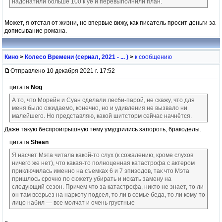
надонатили больше 100 к уе и перевыполнили план.
Может, я отстал от жизни, но впервые вижу, как писатель просит деньги за
дописывание романа.
Кино
>
Колесо Времени (сериал, 2021 - ... )
>
к сообщению
Отправлено 10 декабря 2021 г. 17:52
цитата
Nog
А то, что Морейн и Суан сделали лесби-парой, не скажу, что для
меня было ожидаемо, конечно, но и удивления не вызвало ни
малейшего. Но представляю, какой шитсторм сейчас начнётся.
Даже такую беспроигрышную тему умудрились запороть, бракоделы.
цитата
Shean
Я насчет Мэта читала какой-то слух (к сожалению, кроме слухов
ничего же нет), что какая-то полноценная катастрофа с актером
приключилась именно на съемках 6 и 7 эпизодов, так что Мэта
пришлось срочно по сюжету убирать и искать замену на
следующий сезон. Причем что за катастрофа, никто не знает, то ли
он там всерьез на наркоту подсел, то ли в семье беда, то ли кому-то
лицо набил — все молчат и очень грустные