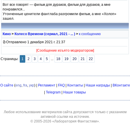
Вот все говорят — фильм для дураков, фильм для дураков, а мне
понравился...
Утонченные ценители фантлаба разгромили фильм, а мне «Холоп»
зашел.
Кино
>
Колесо Времени (сериал, 2021 - ... )
>
к сообщению
Отправлено 1 декабря 2021 г. 21:37
[Сообщение изъято модератором]
Страницы:
1
2
3
4
5
...
18
19
20
21
22
О сайте
(
eng
,
fra
,
укр
) |
Регламент
|
FAQ
|
Контакты
|
Наши награды
|
ВКонтакте
|
Telegram
|
Наши товары
Любое использование материалов сайта допускается только с указанием
активной ссылки на источник.
© 2005-2026
«Лаборатория Фантастики»
.