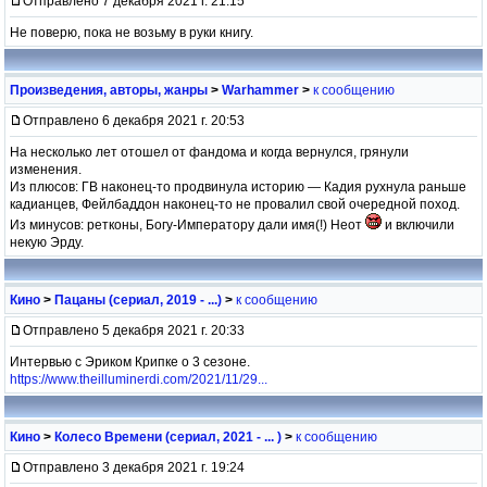
Отправлено 7 декабря 2021 г. 21:15
Не поверю, пока не возьму в руки книгу.
Произведения, авторы, жанры
>
Warhammer
>
к сообщению
Отправлено 6 декабря 2021 г. 20:53
На несколько лет отошел от фандома и когда вернулся, грянули
изменения.
Из плюсов: ГВ наконец-то продвинула историю — Кадия рухнула раньше
кадианцев, Фейлбаддон наконец-то не провалил свой очередной поход.
Из минусов: ретконы, Богу-Императору дали имя(!) Неот
и включили
некую Эрду.
Кино
>
Пацаны (сериал, 2019 - ...)
>
к сообщению
Отправлено 5 декабря 2021 г. 20:33
Интервью с Эриком Крипке о 3 сезоне.
https://www.theilluminerdi.com/2021/11/29...
Кино
>
Колесо Времени (сериал, 2021 - ... )
>
к сообщению
Отправлено 3 декабря 2021 г. 19:24