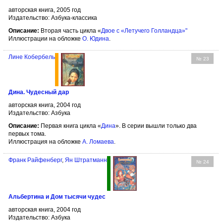
авторская книга, 2005 год
Издательство: Азбука-классика
Описание:
Вторая часть цикла «
Двое с «Летучего Голландца»"
Иллюстрации на обложке
О. Юдина
.
Лине Кобербель
№ 23
Дина. Чудесный дар
авторская книга, 2004 год
Издательство: Азбука
Описание:
Первая книга цикла «
Дина
». В серии вышли только два
первых тома.
Иллюстрация на обложке
А. Ломаева
.
Франк Райфенберг
,
Ян Штратманн
№ 24
Альбертина и Дом тысячи чудес
авторская книга, 2004 год
Издательство: Азбука