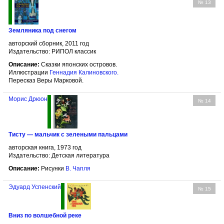
№ 13
Земляника под снегом
авторский сборник, 2011 год
Издательство: РИПОЛ классик
Описание:
Сказки японских островов.
Иллюстрации
Геннадия Калиновского
.
Пересказ Веры Марковой.
Морис Дрюон
№ 14
Тисту — мальчик с зелеными пальцами
авторская книга, 1973 год
Издательство: Детская литература
Описание:
Рисунки
В. Чапля
Эдуард Успенский
№ 15
Вниз по волшебной реке