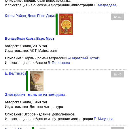
Описание:
Внецикловая повесть-сказка.
Иллюстрация на обложке и внутренние иллюстрации
Е. Медведева
.
Кэрри Райан
,
Джон Парк Дэвис
№ 48
Волшебная Карта Всех Мест
авторская книга, 2015 год
Издательство: АСТ: Mainstream
Описание:
Первый роман тетралогии
«Пиратский Поток»
.
Иллюстрации на обложке
В. Половцева
.
Е. Велтистов
№ 49
Электроник - мальчик из чемодана
авторская книга, 1968 год
Издательство: Детская литература
Описание:
Второе издание, дополненное.
Иллюстрация на обложке и внутренние иллюстрации
Е. Мигунова
.