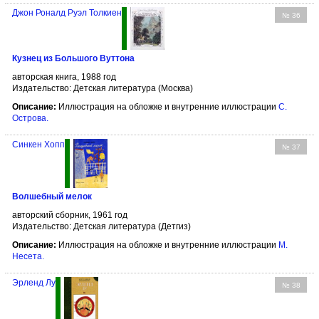
Джон Роналд Руэл Толкиен
№ 36
Кузнец из Большого Вуттона
авторская книга, 1988 год
Издательство: Детская литература (Москва)
Описание:
Иллюстрация на обложке и внутренние иллюстрации
С.
Острова
.
Синкен Хопп
№ 37
Волшебный мелок
авторский сборник, 1961 год
Издательство: Детская литература (Детгиз)
Описание:
Иллюстрация на обложке и внутренние иллюстрации
М.
Несета
.
Эрленд Лу
№ 38