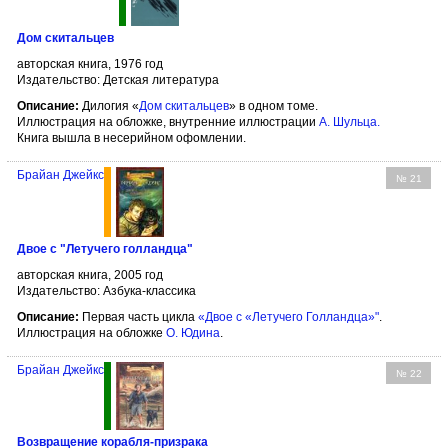
Дом скитальцев
авторская книга, 1976 год
Издательство: Детская литература
Описание:
Дилогия «
Дом скитальцев
» в одном томе.
Иллюстрация на обложке, внутренние иллюстрации
А. Шульца
.
Книга вышла в несерийном офомлении.
Брайан Джейкс
№ 21
Двое с "Летучего голландца"
авторская книга, 2005 год
Издательство: Азбука-классика
Описание:
Первая часть цикла
«Двое с «Летучего Голландца»"
.
Иллюстрация на обложке
О. Юдина
.
Брайан Джейкс
№ 22
Возвращение корабля-призрака