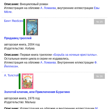
Описание:
Внецикловый роман
Иллюстрация на обложке
А. Ломаева
, внутренние иллюстрации
Евы
Мёле
.
Бент Якобсен
№ 25
Продавец троллей
авторская книга, 2004 год
Издательство: Азбука
Описание:
Первая книга трилогии
«Борьба за ночные кристаллы»
.
Остальные книги цикла в серии не издавались.
Иллюстрация на обложке
А. Ломаева
. Внутренние иллюстрации
Ф.
Йеппесен
.
А. Толстой
№ 26
Золотой ключик, или Приключения Буратино
авторская книга, 1976 год
Издательство: Малыш
Описание:
Иллюстрация на обложке и внутренние иллюстрации
М.