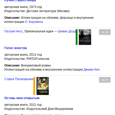
Ручей старого бобра
авторская книга, 1973 год
Издательство: Детская литература (Москва)
Описание:
Иллюстрация на обложке, форзаце и внутренние
иллюстрации
О. Коровина
.
Патрик Несс
, Оригинальная идея —
Шиван Доуд
№ 46
Голос монстра
авторская книга, 2012 год
Издательство: РИПОЛ классик
Описание:
Внецикловый роман.
Иллюстрация на обложке и внутренние иллюстрации
Джима Кея
.
Софья Прокофьева
№ 47
Оставь окно открытым
авторская книга, 2011 год
Издательство: Издательский Дом Мещерякова