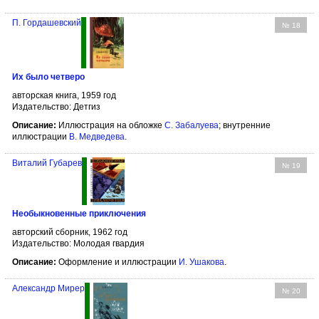
П. Гордашевский
№ 18
Их было четверо
авторская книга, 1959 год
Издательство: Детгиз
Описание:
Иллюстрация на обложке
С. Забалуева
; внутренние
иллюстрации
В. Медведева
.
Виталий Губарев
№ 19
Необыкновенные приключения
авторский сборник, 1962 год
Издательство: Молодая гвардия
Описание:
Оформление и иллюстрации
И. Ушакова
.
Александр Мирер
№ 20