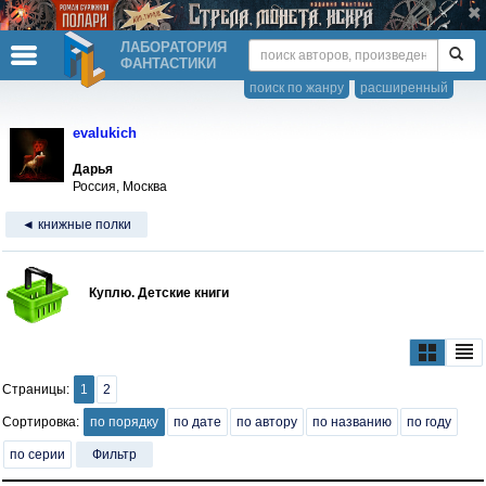
ЛАБОРАТОРИЯ
ФАНТАСТИКИ
поиск по жанру
расширенный
evalukich
Дарья
Россия, Москва
◄ книжные полки
Куплю. Детские книги
Страницы:
1
2
Сортировка:
по порядку
по дате
по автору
по названию
по году
по серии
Фильтр