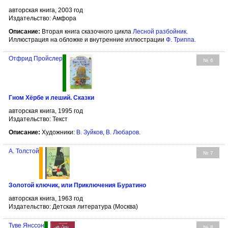
авторская книга, 2003 год
Издательство: Амфора
Описание:
Вторая книга сказочного цикла
Лесной разбойник
.
Иллюстрация на обложке и внутренние иллюстрации
Ф. Триппа
.
Отфрид Пройслер
№ 6
Гном Хёрбе и леший. Сказки
авторская книга, 1995 год
Издательство: Текст
Описание:
Художники:
В. Зуйков
,
В. Любаров
.
А. Толстой
№ 7
Золотой ключик, или Приключения Буратино
авторская книга, 1963 год
Издательство: Детская литература (Москва)
Туве Янссон
№ 8