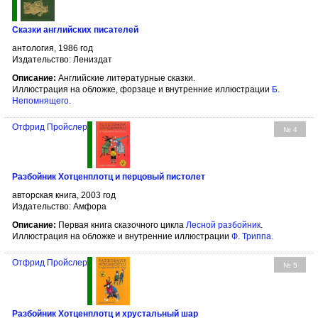
Сказки английских писателей
антология, 1986 год
Издательство: Лениздат
Описание:
Английские литературные сказки.
Иллюстрация на обложке, форзаце и внутренние иллюстрации
Б.
Непомнящего
.
Отфрид Пройслер
№ 4
Разбойник Хотценплотц и перцовый пистолет
авторская книга, 2003 год
Издательство: Амфора
Описание:
Первая книга сказочного цикла
Лесной разбойник
.
Иллюстрация на обложке и внутренние иллюстрации
Ф. Триппа
.
Отфрид Пройслер
№ 5
Разбойник Хотценплотц и хрустальный шар