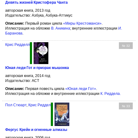
Девять жизней Кристофера Чанта
авторская книга, 2013 год
Издательство: Азбука, Азбука-Аттикус
Описание:
Первый роман цикла
«Миры Крестоманси»
.
Иллюстрация на обложке
В. Аникина
; внутренние иллюстрации
И.
Баранова
.
Крис Ридделл
№ 32
Юная леди Гот и призрак мышонка
авторская книга, 2014 год
Издательство: АСТ
Описание:
Первая повесть цикла
«Юная леди Гот»
.
Иллюстрация на обложке и внутренние иллюстрации
К. Риддела
.
Пол Стюарт
,
Крис Риддел
№ 33
Фергус Крейн и огненные алмазы
авторская книга, 2006 год