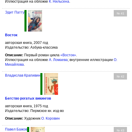
Иллюстрация на обложке
К. Нильсена
.
Эдит Патту
№ 41
Восток
авторская книга, 2007 год
Издательство: Азбука-классика
Описание:
Первый роман цикла
«Восток»
.
Иллюстрация на обложке
А. Ломаева
; внутренние иллюстрации
О.
Михайлова
.
Владислав Крапивин
№ 42
Бегство рогатых викингов
авторская книга, 1975 год
Издательство: Пермское кн. изд-во
Описание:
Художник
О. Коровин
Павел Бажов
№ 43