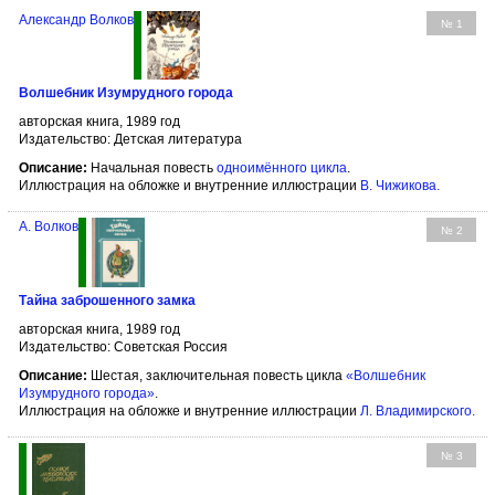
Александр Волков
№ 1
Волшебник Изумрудного города
авторская книга, 1989 год
Издательство: Детская литература
Описание:
Начальная повесть
одноимённого цикла
.
Иллюстрация на обложке и внутренние иллюстрации
В. Чижикова
.
А. Волков
№ 2
Тайна заброшенного замка
авторская книга, 1989 год
Издательство: Советская Россия
Описание:
Шестая, заключительная повесть цикла
«Волшебник
Изумрудного города»
.
Иллюстрация на обложке и внутренние иллюстрации
Л. Владимирского
.
№ 3