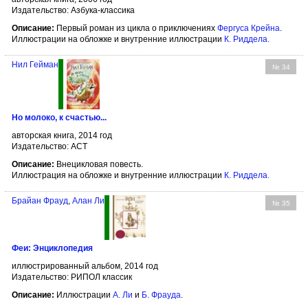
Издательство: Азбука-классика
Описание:
Первый роман из цикла о приключениях
Фергуса Крейна
.
Иллюстрации на обложке и внутренние иллюстрации
К. Риддела
.
Нил Гейман
№ 34
Но молоко, к счастью...
авторская книга, 2014 год
Издательство: АСТ
Описание:
Внецикловая повесть.
Иллюстрация на обложке и внутренние иллюстрации
К. Риддела
.
Брайан Фрауд
,
Алан Ли
№ 35
Феи: Энциклопедия
иллюстрированный альбом, 2014 год
Издательство: РИПОЛ классик
Описание:
Иллюстрации
А. Ли
и
Б. Фрауда
.