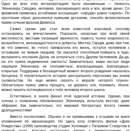
Одно во всех этих интерпретациях было неизменным — личность
Эбенизера Скруджа, человека, презирающего всех и вся, кроме денег. Со
временем привилась устойчивая ассоциация: «скрудж» равно «скряга». По
прочтении образ дополнился нужными деталями, спасибо великолепным
ярким сочным фразам Диккенса.
Сюжет сказки уже стал всем известной классикой, поэтому
остановлюсь на впечатлениях. Поразило, насколько при всей своей
мистичности, местами пугающей мрачности, повесть полна искренности,
волшебности, жизнерадостности и доброты. Мистер Скрудж, даже при том,
во что (именно, во «что») превратила его жизнь, остался человеком с
остывшим, но живым сердцем. Он оказался способным поверить в чудо,
воспринять послания Духов, не испугаться стать Другим Человеком. Да-да,
на это нужна недюжинная смелость! Замечательно, какие чистые люди
окружали Эбенизера: не злопамятные, всепрощающие, благородные,
открытые. Поддержка в беззащитный момент второго рождения оказалась
бесценна. О поучительности истории центрального персонажа мы знаем
сызмальства. Но еще можно сказать о морали «второго плана».
Обязательно нужно уметь прощать, не держать зла, понимать. Иначе,
можно лишить потянувшегося к тебе человека второго шанса.
Естественно, я знала финал этой чудесной истории. Однако, при
чтении о появлении обновленного Эбенизера, испытала восторг, даже
эйфорию. Как замечательно, что мировая Литература богата такими
драгоценностями!
Вместо послесловия. Обычно я не примешиваю к отзывам на книги
упоминания об экранизациях. Но здесь хочу отметить фильм «Духи
Рождества» (1999) производства студии Холлмарк с Патриком Стюартом в
главной роли. Картина достаточно близка к первоисточнику, за