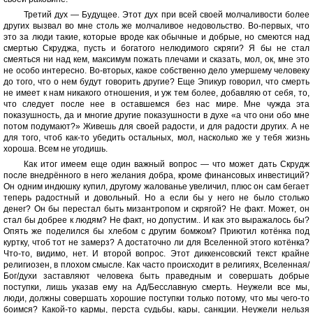
Третий дух — Будущее. Этот дух при всей своей молчаливости более
других вызвал во мне столь же молчаливое недовольство. Во-первых, что
это за люди такие, которые вроде как обычные и добрые, но смеются над
смертью Скруджа, пусть и богатого нелюдимого скряги? Я бы не стал
смеяться ни над кем, максимум пожать плечами и сказать, мол, ок, мне это
не особо интересно. Во-вторых, какое собственно дело умершему человеку
до того, что о нем будут говорить другие? Еще Эпикур говорил, что смерть
не имеет к нам никакого отношения, и уж тем более, добавляю от себя, то,
что следует после нее в оставшемся без нас мире. Мне чужда эта
показушность, да и многие другие показушности в духе «а что они обо мне
потом подумают?» Живешь для своей радости, и для радости других. А не
для того, чтоб как-то убедить остальных, мол, насколько же у тебя жизнь
хороша. Всем не угодишь.
Как итог имеем еще один важный вопрос — что может дать Скрудж
после внедрённого в него желания добра, кроме финансовых инвестиций?
Он одним индюшку купил, другому жалованье увеличил, плюс он сам бегает
теперь радостный и довольный. Но а если бы у него не было столько
денег? Он бы перестал быть мизантропом и скрягой? Не факт. Может, он
стал бы добрее к людям? Не факт, но допустим.. И как это выражалось бы?
Опять же поделился бы хлебом с другим бомжом? Приютил котёнка под
куртку, чтоб тот не замерз? А достаточно ли для Вселенной этого котёнка?
Что-то, видимо, нет. И второй вопрос. Этот диккенсовский текст крайне
религиозен, в плохом смысле. Как часто происходит в религиях, Вселенная/
Бог/духи заставляют человека быть праведным и совершать добрые
поступки, лишь указав ему на Ад/Бесславную смерть. Неужели все мы,
люди, должны совершать хорошие поступки только потому, что мы чего-то
боимся? Какой-то кармы, перста судьбы, кары, санкции. Неужели нельзя