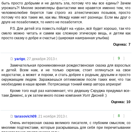
быть просто добрыми и не делать зла, потому что мы все едины? Зачем
угрожать?! Многие экземпляры фантастики мне нравятся именно тем, что
человеколюбие берется там строго из атеистических позывов, просто
потому что все такие же, как мы. Между нами нет разницы. Если мы друг о
друге не позаботимся, то никто не позаботится.
P.S. Для детей эта повесть пойдёт на «ура», всё будет хорошо, так что
смело можно читать и самим как сложную этическую вещь, и детям как
просто сказку о добре и счастье:) (широкая наигранная улыбка)
Оценка:
7
[
9
]
yarigo
,
27 декабря 2013 г.
Замечательная проникновенная рождественская сказка для взрослых
и детей. Всем нам, и не только скрягам, стоит оглянуться на свои
недостатки, а может и пороки, и стать добрее к родным, друзьям и просто
окружающим людям. Заражаешься оптимизмом после таких книг, что так
необходимо в наше время. Потрясающе тонкий юмор автора априори!
Кроме того ещё раз напоминает, что дядюшку Скруджа придумал все-
таки Диккенс, а уж затем много позже компания Уолт Дисней :)
Оценка:
10
[
8
]
tarasovich09
,
21 ноября 2013 г.
Очень интересная сказка великого писателя, с глубоким смыслом, со
многими подтекстами, которые раскрываешь для себя при перечитывании