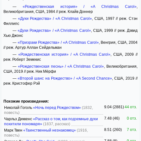
—
«Рождественская история» / «A Christmas Carol»
,
Великобритания, США, 1984 // реж. Клайв Доннер
—
«Духи Рождества» / «A Christmas Carol»
, США, 1997 // реж. Стэн
Филлипс
—
«Духи Рождества» / «A Christmas Carol»
, США, 1999 // реж. Дэвид
Хью Джонс
—
«Призраки Рождества» / «A Christmas Carol»
, Венгрия, США, 2004
// реж. Артур Аллан Сейдельман
—
«Рождественская история» / «A Christmas Carol»
, США, 2009 //
реж. Роберт Земекис
—
«Рождественская песнь» / «A Christmas Carol»
, Великобритания,
США, 2019 // реж. Ник Мёрфи
—
«Второй шанс на Рождество» / «A Second Chance»
, США, 2019 //
реж. Кристофер Рэй
Похожие произведения:
9.04 (2881)
44 отз.
Николай Гоголь
«Ночь перед Рождеством»
(1832,
повесть)
7.48 (46)
0 отз.
Чарльз Диккенс
«Рассказ о том, как подземные духи
похитили пономаря»
(1837, рассказ)
8.51 (260)
7 отз.
Марк Твен
«Таинственный незнакомец»
(1916,
повесть)