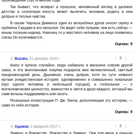
произведения спустя многие годы.
Так бывает, что возврат в прошлое, мгновенный взгляд в далекое
детство и солнечную юность может вылечить человека, родить в нем
добрые и теплые чувства.
В сказке Чарльза Диккенса один из волшебных духов уносит скрягу и
грубияна Скруджа в его прошлое. Он видит себя лучшим, чем есть сейчас —
юным, полным надежд. Наконец-то у черствого человека на лице появились
слезы.Он излечивается...
Оценка:
9
[
6
]
Buzuka
,
31 декабря 2020 г.
Книгу я купила случайно, когда забирала в магазине совсем другой
заказ, и эта внеплановая покупка подарила мне великолепный, светлый
предновогодний день. Душевная, очень добрая, хотя по сути немного
жуткая рождественская история, одновременно и совершенно локальная
(про одного человека и небольшой городок), и глобальная — о
всечеловеческих ценностях, важностях и свете в душе каждого, который мы
сами вольны поддерживать или гасить.
Роскошные иллюстрации П. Дж. Линча, дополняющие эту историю, —
сами по себе история.
Оценка:
9
[
6
]
Адажио
,
2 февраля 2017 г.
Диккенс и Рождество. Рождество и Диккенс. Они для меня и раньше