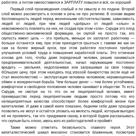
работяги, а потом смилостивился и ЗАРПЛАТУ повысил и всё, он хороший.
Первый слой произведения слабый и по смыслу и по подаче. Второй
слой можно рассмотреть в основе и речь не про религию. В основе видим
беспомощность людей перед жизненными обстоятельствами, зависимость
людей от людей, при чём людей «добрых» от людей «злых» и
невозможность повлиять на них, не создав при этом «зла». Скрудж это плод
общественно-экономической формации, он скупой не просто так, его
скупость имеет цель — это прибыль, меньше он заплатит работнику —
больше останется ему, при этом приходится грызться с такими же как он
сам за более жирный кусок, при этом работяги постоянно требуют
улучшения условий труда и повышение заработной платы. Это отличная
основа для того, чтобы даже порядочный человек, решив заниматься
предпринимательской деятельностью, начал окружающим постоянно
вредить — увольняя, недоплачивая или запрашивая за свои товары
бОльшую цену, при этом находясь под угрозой банкротства (если ещё не
стал монополистом) — эксплуатация человека человеком, неравноценный
обмен и конкурентная борьба. Чем больше денег — тем более устойчивое,
комфортное и свободное положение человек занимает в обществе. То есть
Скрудж, не смотря на то что он не лицеприятный человек, имеет
преимущество перед лицеприятными людьми просто потому что его
нелицеприятные качества способствуют более комфортной жизни при
капитализме. И даже в самой книге показано, бедняки себе даже праздник
позволить не могут и остаётся уповать на милость людей, которым выгодно
её не проявлять, так что придумаем сказку, в которой будем рассказывать,
что скупым быть плохо, авось кого из работодателей и проймёт.
Также можно отметить безвольность главного героя. Этот
капиталистический шакал внезапно становится блаженным, посмотрев