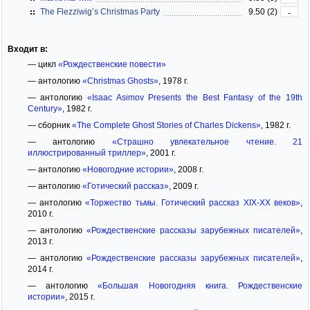
The Flezziwig’s Christmas Party
9.50 (2)
-
Входит в:
— цикл
«Рождественские повести»
— антологию
«Christmas Ghosts»
, 1978 г.
— антологию
«Isaac Asimov Presents the Best Fantasy of the 19th
Century»
, 1982 г.
— сборник
«The Complete Ghost Stories of Charles Dickens»
, 1982 г.
— антологию
«Страшно увлекательное чтение. 21
иллюстрированный триллер»
, 2001 г.
— антологию
«Новогодние истории»
, 2008 г.
— антологию
«Готический рассказ»
, 2009 г.
— антологию
«Торжество тьмы. Готический рассказ XIX-XX веков»
,
2010 г.
— антологию
«Рождественские рассказы зарубежных писателей»
,
2013 г.
— антологию
«Рождественские рассказы зарубежных писателей»
,
2014 г.
— антологию
«Большая Новогодняя книга. Рождественские
истории»
, 2015 г.