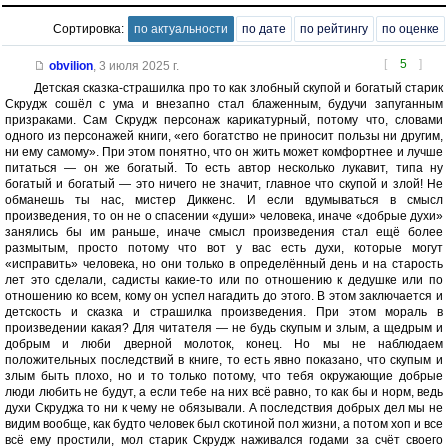
Сортировка:
по актуальности
по дате
по рейтингу
по оценке
[
5
]
obvilion
,
3 июля 2025 г.
Детская сказка-страшилка про то как злобный скупой и богатый старик
Скрудж сошёл с ума и внезапно стал блаженным, будучи запуганным
призраками. Сам Скрудж персонаж карикатурный, потому что, словами
одного из персонажей книги, «его богатство не приносит пользы ни другим,
ни ему самому». При этом понятно, что он жить может комфортнее и лучше
питаться — он же богатый. То есть автор несколько лукавит, типа ну
богатый и богатый — это ничего не значит, главное что скупой и злой! Не
обманешь ты нас, мистер Диккенс. И если вдумываться в смысл
произведения, то он не о спасении «души» человека, иначе «добрые духи»
занялись бы им раньше, иначе смысл произведения стал ещё более
размытым, просто потому что вот у вас есть духи, которые могут
«исправить» человека, но они только в определённый день и на старость
лет это сделали, садисты какие-то или по отношению к дедушке или по
отношению ко всем, кому он успел нагадить до этого. В этом заключается и
детскость и сказка и страшилка произведения. При этом мораль в
произведении какая? Для читателя — не будь скупым и злым, а щедрым и
добрым и люби дверной молоток, конец. Но мы не наблюдаем
положительных последствий в книге, то есть явно показано, что скупым и
злым быть плохо, но и то только потому, что тебя окружающие добрые
люди любить не будут, а если тебе на них всё равно, то как бы и норм, ведь
духи Скруджа то ни к чему не обязывали. А последствия добрых дел мы не
видим вообще, как будто человек был скотиной пол жизни, а потом хоп и все
всё ему простили, мол старик Скрудж наживался годами за счёт своего