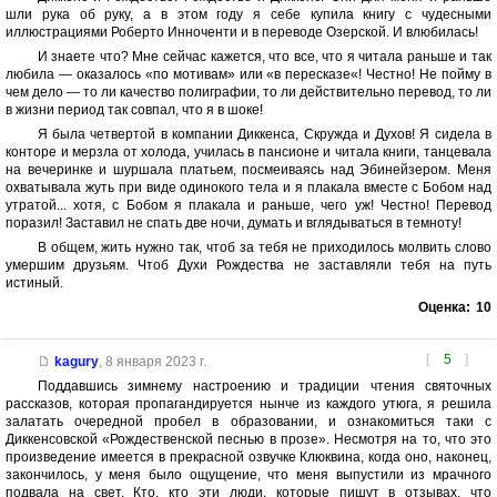
шли рука об руку, а в этом году я себе купила книгу с чудесными
иллюстрациями Роберто Инноченти и в переводе Озерской. И влюбилась!
И знаете что? Мне сейчас кажется, что все, что я читала раньше и так
любила — оказалось «по мотивам» или «в пересказе«! Честно! Не пойму в
чем дело — то ли качество полиграфии, то ли действительно перевод, то ли
в жизни период так совпал, что я в шоке!
Я была четвертой в компании Диккенса, Скружда и Духов! Я сидела в
конторе и мерзла от холода, училась в пансионе и читала книги, танцевала
на вечеринке и шуршала платьем, посмеиваясь над Эбинейзером. Меня
охватывала жуть при виде одинокого тела и я плакала вместе с Бобом над
утратой... хотя, с Бобом я плакала и раньше, чего уж! Честно! Перевод
поразил! Заставил не спать две ночи, думать и вглядываться в темноту!
В общем, жить нужно так, чтоб за тебя не приходилось молвить слово
умершим друзьям. Чтоб Духи Рождества не заставляли тебя на путь
истиный.
Оценка:
10
[
5
]
kagury
,
8 января 2023 г.
Поддавшись зимнему настроению и традиции чтения святочных
рассказов, которая пропагандируется нынче из каждого утюга, я решила
залатать очередной пробел в образовании, и ознакомиться таки с
Диккенсовской «Рождественской песнью в прозе». Несмотря на то, что это
произведение имеется в прекрасной озвучке Клюквина, когда оно, наконец,
закончилось, у меня было ощущение, что меня выпустили из мрачного
подвала на свет. Кто, кто эти люди, которые пишут в отзывах, что