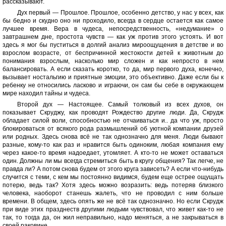
рассказывают.
Дух первый — Прошлое. Прошлое, особенно детство, у нас у всех, как
бы бедно и скудно оно ни проходило, всегда в сердце остается как самое
лучшее время. Вера в чудеса, непосредственность, «недумание» о
завтрашнем дне, простота чувств — как уж против этого устоять. И вот
здесь я мог бы пуститься в долгий анализ мироощущения в детстве и во
взрослом возрасте, от беспричинной жестокости детей к животным до
понимания взрослым, насколько мир сложен и как непросто в нем
балансировать. А если сказать коротко, то да, мир первого духа, конечно,
вызывает ностальгию и приятные эмоции, это объективно. Даже если бы к
ребенку не относились ласково и играючи, он сам бы себе в окружающем
мире находил тайны и чудеса.
Второй дух — Настоящее. Самый толковый из всех духов, он
показывает Скруджу, как проводят Рождество другие люди. Да, Скрудж
обладает силой воли, способностью не отчаиваться и.. да что уж, просто
блокироваться от всякого рода размышлений об уютной компании друзей
или родных. Здесь снова всё не так однозначно для меня. Люди бывают
разные, кому-то как раз и нравится быть одиноким, любая компания ему
через какое-то время надоедает, утомляет. А кто-то не может оставаться
один. Должны ли мы всегда стремиться быть в кругу общения? Так легче, не
правда ли? А потом снова будем от этого круга зависеть? А если что-нибудь
случится с теми, с кем мы постоянно видимся, будем еще острее ощущать
потерю, ведь так? Хотя здесь можно возразить: ведь потеряв близкого
человека, наоборот станешь жалеть, что не проводил с ним больше
времени. В общем, здесь опять же не всё так однозначно. Но если Скрудж
при виде этих празднеств другими людьми чувствовал, что живет как-то не
так, то тогда да, он жил неправильно, надо меняться, а не закрываться в
своей раковине.