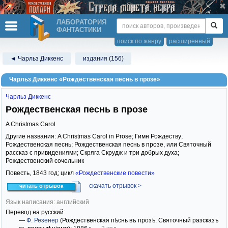
ЛАБОРАТОРИЯ
ФАНТАСТИКИ
поиск по жанру
расширенный
◄ Чарльз Диккенс
издания (156)
Чарльз Диккенс «Рождественская песнь в прозе»
Чарльз Диккенс
Рождественская песнь в прозе
A Christmas Carol
Другие названия: A Christmas Carol in Prose; Гимн Рождеству;
Рождественская песнь; Рождественская песнь в прозе, или Святочный
рассказ с привидениями; Скряга Скрудж и три добрых духа;
Рождественский сочельник
Повесть,
1843
год; цикл
«Рождественские повести»
скачать отрывок >
читать отрывок
Язык написания: английский
Перевод на русский:
—
Ф. Резенер
(Рождественская пѣснь въ прозѣ. Святочный разсказъ