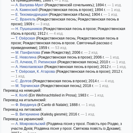
съ привидѣніями)
; 1886 г.
— 2 изд.
—
А. Валуева-Мунт
(Рождественскiй сочельникъ)
; 1894 г.
— 1 изд.
—
А. Каменский
(Рождественская песнь в прозе)
; 1894 г.
— 1 изд.
—
Е. Тихомандрицкая
(Рождественская пѢснь)
; 1904 г.
— 1 изд.
—
С. Врангель
(Рождественская песнь; Рождественская песнь в
прозе)
; 1909 г.
— 3 изд.
—
Н. Пушешников
(Рождественская песнь в прозе; Рождественская
пѣснь в прозѣ)
; 1912 г.
— 4 изд.
—
Т. Озёрская
(Рождественская песнь; Рождественская песнь в
прозе; Рождественская песнь в прозе. Святочный рассказ с
привидениями)
; 1959 г.
— 53 изд.
—
М. Панфилова
(Гимн Рождеству)
; 2006 г.
— 2 изд.
—
Е. Неволина
(Рождественская песнь в прозе)
; 2006 г.
— 1 изд.
—
П. Алчеев
,
П. Рипинская
(Рождественская песнь)
; 2010 г.
— 1 изд.
—
А. Николаевская
(Рождественская песнь в прозе)
; 2012 г.
— 1 изд.
—
Т. Озёрская
,
К. Атарова
(Рождественская песнь в прозе)
; 2012 г.
— 1 изд.
—
С. Долгов
(Рождественская песнь в прозе)
; 2014 г.
— 4 изд.
—
М. Торчинская
(Рождественская песнь)
; 2018 г.
— 1 изд.
Перевод на немецкий:
—
К. Колб
(Ein Weihnachtslied in Prosa)
; 1983 г.
— 1 изд.
Перевод на итальянский:
—
Ф. Вердинуа
(Il Canto di Natale)
; 1888 г.
— 1 изд.
Перевод на литовский:
—
В. Виткуниене
(Kalėdų giesmė)
; 2016 г.
— 1 изд.
Перевод на украинский:
—
А. Мокровольский
(Різдвяна пісня у прозі. Повість про Різдво, з
участю Духів; Різдвяна пісня у прозі. Святкова повість із Духами)
;