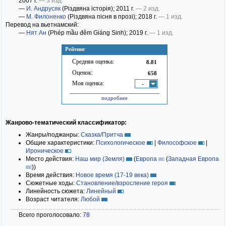
2007 г.
— 3 изд.
—
И. Андрусяк
(Різдвяна історія)
; 2011 г.
— 2 изд.
—
М. Филоненко
(Різдвяна пісня в прозі)
; 2018 г.
— 1 изд.
Перевод на вьетнамский:
—
Нят Ан
(Phép mầu đêm Giáng Sinh)
; 2019 г.
— 1 изд.
Рейтинг
Средняя оценка:
8.81
Оценок:
658
Моя оценка:
-
подробнее
Жанрово-тематический классификатор:
Жанры/поджанры:
Сказка/Притча
Общие характеристики:
Психологическое
|
Философское
|
Ироническое
Место действия:
Наш мир (Земля)
(
Европа
(
Западная Европа
)
)
Время действия:
Новое время (17-19 века)
Сюжетные ходы:
Становление/взросление героя
Линейность сюжета:
Линейный
Возраст читателя:
Любой
Всего проголосовало:
78