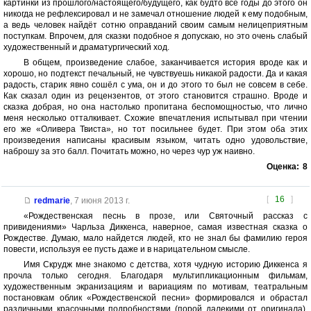
картинки из прошлого/настоящего/будущего, как будто все годы до этого он
никогда не рефлексировал и не замечал отношение людей к ему подобным,
а ведь человек найдёт сотню оправданий своим самым нелицеприятным
поступкам. Впрочем, для сказки подобное я допускаю, но это очень слабый
художественный и драматургический ход.
В общем, произведение слабое, заканчивается история вроде как и
хорошо, но подтекст печальный, не чувствуешь никакой радости. Да и какая
радость, старик явно сошёл с ума, он и до этого то был не совсем в себе.
Как сказал один из рецензентов, от этого становится страшно. Вроде и
сказка добрая, но она настолько пропитана беспомощностью, что лично
меня несколько отталкивает. Схожие впечатления испытывал при чтении
его же «Оливера Твиста», но тот посильнее будет. При этом оба этих
произведения написаны красивым языком, читать одно удовольствие,
наброшу за это балл. Почитать можно, но через чур уж наивно.
Оценка:
8
[
16
]
redmarie
,
7 июня 2013 г.
«Рождественская песнь в прозе, или Святочный рассказ с
привидениями» Чарльза Диккенса, наверное, самая известная сказка о
Рождестве. Думаю, мало найдется людей, кто не знал бы фамилию героя
повести, используя ее пусть даже и в нарицательном смысле.
Имя Скрудж мне знакомо с детства, хотя чудную историю Диккенса я
прочла только сегодня. Благодаря мультипликационным фильмам,
художественным экранизациям и вариациям по мотивам, театральным
постановкам облик «Рождественской песни» формировался и обрастал
различными красочными подробностями (порой далекими от оригинала).