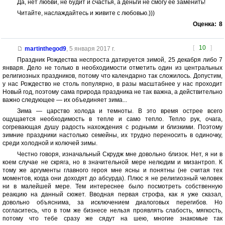
Да, нет любви, не будит и счастья, а деньги не смогу ее заменить!
Читайте, наслаждайтесь и живите с любовью.)))
Оценка:
8
[
10
]
martinthegod9
,
5 января 2017 г.
Праздник Рождества неспроста датируется зимой, 25 декабря либо 7
января. Дело не только в необходимости отметить один из центральных
религиозных праздников, потому что календарно так сложилось. Допустим,
у нас Рождество не столь популярно, в разы масштабнее у нас проходит
Новый год, поэтому сама природа праздника не так важна, а действительно
важно следующее — их объединяет зима...
Зима — царство холода и темноты. В это время острее всего
ощущается необходимость в тепле и само тепло. Тепло рук, очага,
согревающая душу радость нахождения с родными и близкими. Поэтому
зимние праздники настолько семейны, их трудно переносить в одиночку,
среди холодной и колючей зимы.
Честно говоря, изначальный Скрудж мне довольно близок. Нет, я ни в
коем случае не скряга, но в значительной мере нелюдим и мизантроп. К
тому же аргументы главного героя мне ясны и понятны (не считая тех
моментов, когда они доходят до абсурда). Плюс я не религиозный человек
ни в малейшей мере. Тем интереснее было посмотреть собственную
реакцию на данный сюжет. Вводная первая строфа, как я уже сказал,
довольно объяснима, за исключением диалоговых перегибов. Но
согласитесь, что в том же бизнесе нельзя проявлять слабость, мягкость,
потому что тебе сразу же сядут на шею, многие знакомые так