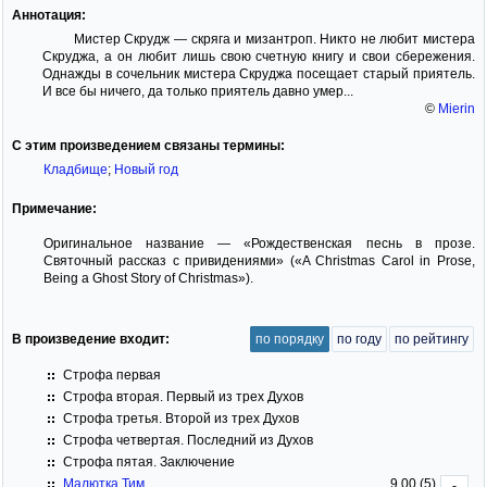
Аннотация:
Мистер Скрудж — скряга и мизантроп. Никто не любит мистера
Скруджа, а он любит лишь свою счетную книгу и свои сбережения.
Однажды в сочельник мистера Скруджа посещает старый приятель.
И все бы ничего, да только приятель давно умер...
©
Mierin
С этим произведением связаны термины:
Кладбище
;
Новый год
Примечание:
Оригинальное название — «Рождественская песнь в прозе.
Святочный рассказ с привидениями» («A Christmas Carol in Prose,
Being a Ghost Story of Christmas»).
В произведение входит:
по порядку
по году
по рейтингу
Строфа первая
Строфа вторая. Первый из трех Духов
Строфа третья. Второй из трех Духов
Строфа четвертая. Последний из Духов
Строфа пятая. Заключение
Малютка Тим
9.00 (5)
-