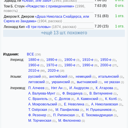
7.88 (8)
0 отз.
Эдвард Ли
«Death, She Said»
(1993, рассказ)
7.63 (8)
0 отз.
Том Б. Стоун
«Рождество с привидениями»
(1996,
повесть)
7.51 (83)
1 отз.
Джером К. Джером
«Душа Николаса Снайдерса, или
Скряга из Зандама»
(1904, рассказ)
7.20 (15)
1 отз.
Леонард Кип
«В три головы»
(1874, рассказ)
+ещё 13 шт. похожего
Издания:
ВСЕ
(156)
/период:
1880-е
,
1890-е
,
1900-е
,
1910-е
,
1950-е
,
(1)
(1)
(3)
(1)
(1)
1960-е
,
1970-е
,
1980-е
,
1990-е
,
2000-е
,
(1)
(1)
(7)
(9)
(27)
2010-е
,
2020-е
(86)
(18)
/языки:
русский
,
английский
,
немецкий
,
итальянский
,
(93)
(52)
(1)
(1)
литовский
,
украинский
,
вьетнамский
,
не указан
(1)
(6)
(1)
(1)
/перевод:
П. Алчеев
,
Нят Ан
,
И. Андрусяк
,
К. Атарова
,
(1)
(1)
(2)
(1)
А. Валуева-Мунт
,
Ф. Вердинуа
,
В. Виткуниене
,
(1)
(1)
(1)
С. Врангель
,
С. Долгов
,
А. Каменский
,
К. Колб
,
(3)
(4)
(1)
(1)
А. Мокровольский
,
Е. Неволина
,
А. Николаевская
,
(3)
(1)
(1)
Т. Озёрская
,
М. Панфилова
,
Н. Пушешников
,
(54)
(2)
(4)
Ф. Резенер
,
П. Рипинская
,
Е. Тихомандрицкая
,
(2)
(1)
(1)
М. Торчинская
,
М. Филоненко
(1)
(1)