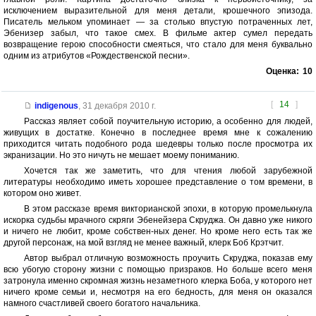
исключением выразительной для меня детали, крошечного эпизода.
Писатель мельком упоминает — за столько впустую потраченных лет,
Эбенизер забыл, что такое смех. В фильме актер сумел передать
возвращение герою способности смеяться, что стало для меня буквально
одним из атрибутов «Рождественской песни».
Оценка:
10
[
14
]
indigenous
,
31 декабря 2010 г.
Рассказ являет собой поучительную историю, а особенно для людей,
живущих в достатке. Конечно в последнее время мне к сожалению
приходится читать подобного рода шедевры только после просмотра их
экранизации. Но это ничуть не мешает моему пониманию.
Хочется так же заметить, что для чтения любой зарубежной
литературы необходимо иметь хорошее представление о том времени, в
котором оно живет.
В этом рассказе время викторианской эпохи, в которую промелькнула
искорка судьбы мрачного скряги Эбенейзера Скруджа. Он давно уже никого
и ничего не любит, кроме собствен-ных денег. Но кроме него есть так же
другой персонаж, на мой взгляд не менее важный, клерк Боб Крэтчит.
Автор выбрал отличную возможность проучить Скруджа, показав ему
всю убогую сторону жизни с помощью призраков. Но больше всего меня
затронула именно скромная жизнь незаметного клерка Боба, у которого нет
ничего кроме семьи и, несмотря на его бедность, для меня он оказался
намного счастливей своего богатого начальника.