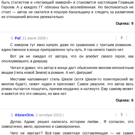
быть статистом и «летающей камерой» и становится настоящим Главным
Героем. А у каждого ГГ обязана быть возлюбленная. Но беспокоиться не
стоит — автор не скатился в пошлую банальщину и следить за развитием
их отношений вполне увлекательно.
Оценка:
9
[
4
]
Paf
,
21 июля 2006 г.
С юмором тут явно напряг, даже по сравнению с третьим романом...
единственное в конце приправленно чуть-чуть. А так ничего такого нет.
Вот уж не ожидал от автора, что он влюбит своего героя, как
ополоумевшего, в девушку.
Читал и думал, что автор в конце даст обьяснение многим непонятным
вещам (типа новой Земли) в романе. А нет, фигушки!
Местами напоминает стиль Шекли (хотя Шекли-то поинтересней во
многом будет), сюжет нуден и пресноват. Самое ужасное, что автор весь
роман пытается пошутить, причем неудачно и натянуто. Ему самому может
и кажется что это смешно, но мне нет.
Оценка:
6
[
3
]
AlisterOrm
,
2 октября 2022 г.
Дуглас Адамс решил написать историю любви... Я согласен, это
симпатично, мило, иронично и самоиронично.
Чего не хватает? Всё-таки сюжетная составляющая — не самая