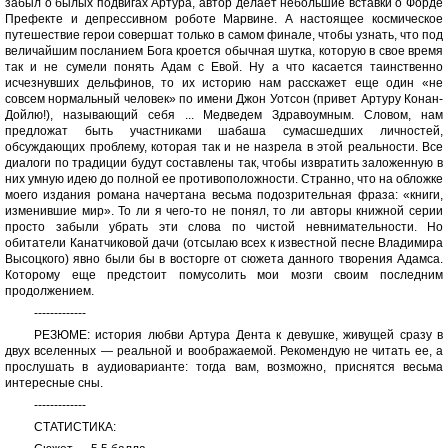
забыл о былых подвигах Артура, автор делает небольшие вставки о Форде
Префекте и депрессивном роботе Марвине. А настоящее космическое
путешествие герои совершат только в самом финале, чтобы узнать, что под
величайшим посланием Бога кроется обычная шутка, которую в свое время
так и не сумели понять Адам с Евой. Ну а что касается таинственно
исчезнувших дельфинов, то их историю нам расскажет еще один «не
совсем нормальный человек» по имени Джон Уотсон (привет Артуру Конан-
Дойлю!), называющий себя ... Медведем Здравоумным. Словом, нам
предложат быть участниками шабаша сумасшедших личностей,
обсуждающих проблему, которая так и не назрела в этой реальности. Все
диалоги по традиции будут составлены так, чтобы извратить заложенную в
них умную идею до полной ее противоположности. Странно, что на обложке
моего издания романа начертана весьма подозрительная фраза: «книги,
изменившие мир». То ли я чего-то не понял, то ли авторы книжной серии
просто забыли убрать эти слова по чистой невнимательности. Но
обитатели Канатчиковой дачи (отсылаю всех к известной песне Владимира
Высоцкого) явно были бы в восторге от сюжета данного творения Адамса.
Которому еще предстоит помусолить мои мозги своим последним
продолжением.
-------------
РЕЗЮМЕ: история любви Артура Дента к девушке, живущей сразу в
двух вселенных — реальной и воображаемой. Рекомендую не читать ее, а
прослушать в аудиоварианте: тогда вам, возможно, приснятся весьма
интересные сны.
-------------
СТАТИСТИКА: