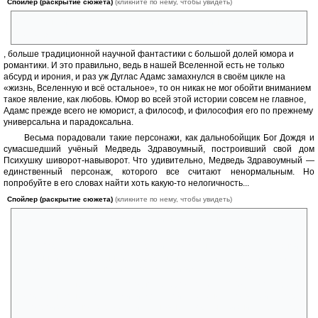
Спойлер (раскрытие сюжета)
(кликните по нему, чтобы увидеть)
(хотя занятия любовью на крыле летящего «Боинга» — это ли не
абсурд)
, больше традиционной научной фантастики с большой долей юмора и
романтики. И это правильно, ведь в нашей Вселенной есть не только
абсурд и ирония, и раз уж Дуглас Адамс замахнулся в своём цикле на
«жизнь, Вселенную и всё остальное», то он никак не мог обойти вниманием
такое явление, как любовь. Юмор во всей этой истории совсем не главное,
Адамс прежде всего не юморист, а философ, и философия его по прежнему
универсальна и парадоксальна.
Весьма порадовали такие персонажи, как дальнобойщик Бог Дождя и
сумасшедший учёный Медведь Здравоумный, построивший свой дом
Психушку шиворот-навыворот. Что удивительно, Медведь Здравоумный —
единственный персонаж, которого все считают ненормальным. Но
попробуйте в его словах найти хоть какую-то нелогичность...
Спойлер (раскрытие сюжета)
(кликните по нему, чтобы увидеть)
Причём важно не только то, о чём пишет Адамс, но и то, как он это
делает:
«Форд Префект спал среди полотенец в своей грязной,
зловонной, переделанной из ремонтного шлюза каюте и грезил о
любимых краях. В одном из снов ему привиделся Нью-Йорк.
В этом сне он гулял поздно вечером по Ист-Сайду, вдоль реки,
которую наконец-то загадили до такой степени, что в ней теперь
самопроизвольно зарождались новые формы жизни. Не успев