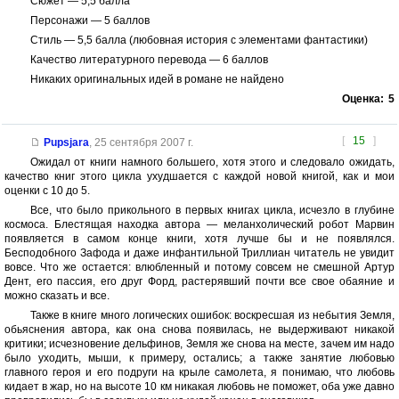
Сюжет — 5,5 балла
Персонажи — 5 баллов
Стиль — 5,5 балла (любовная история с элементами фантастики)
Качество литературного перевода — 6 баллов
Никаких оригинальных идей в романе не найдено
Оценка:
5
[
15
]
Pupsjara
,
25 сентября 2007 г.
Ожидал от книги намного большего, хотя этого и следовало ожидать,
качество книг этого цикла ухудшается с каждой новой книгой, как и мои
оценки с 10 до 5.
Все, что было прикольного в первых книгах цикла, исчезло в глубине
космоса. Блестящая находка автора — меланхолический робот Марвин
появляется в самом конце книги, хотя лучше бы и не появлялся.
Бесподобного Зафода и даже инфантильной Триллиан читатель не увидит
вовсе. Что же остается: влюбленный и потому совсем не смешной Артур
Дент, его пассия, его друг Форд, растерявший почти все свое обаяние и
можно сказать и все.
Также в книге много логических ошибок: воскресшая из небытия Земля,
обьяснения автора, как она снова появилась, не выдерживают никакой
критики; исчезновение дельфинов, Земля же снова на месте, зачем им надо
было уходить, мыши, к примеру, остались; а также занятие любовью
главного героя и его подруги на крыле самолета, я понимаю, что любовь
кидает в жар, но на высоте 10 км никакая любовь не поможет, оба уже давно