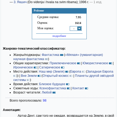
—
З. Якшич
(Do viđenja i hvala na svim ribama)
; 1996 г.
— 1 изд.
Рейтинг
Средняя оценка:
7.95
Оценок:
1614
Моя оценка:
-
подробнее
Жанрово-тематический классификатор:
Жанры/поджанры:
Фантастика
(
«Мягкая» (гуманитарная)
научная фантастика
)
Общие характеристики:
Приключенческое
|
Юмористическое
|
Ироническое
|
Сатирическое
Место действия:
Наш мир (Земля)
(
Европа
(
Западная Европа
)
)
|
Вне Земли
(
Открытый космос
|
Планеты другой звёздной
системы
)
Время действия:
Близкое будущее
Сюжетные ходы:
Ксенофантастика
|
Контакт
Возраст читателя:
Любой
Всего проголосовало:
98
Аннотация:
Артур Дент, сам того не ожидая, возвращается на Землю, в свой