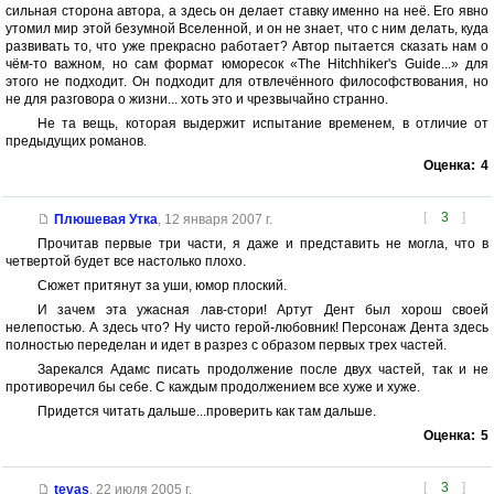
сильная сторона автора, а здесь он делает ставку именно на неё. Его явно
утомил мир этой безумной Вселенной, и он не знает, что с ним делать, куда
развивать то, что уже прекрасно работает? Автор пытается сказать нам о
чём-то важном, но сам формат юморесок «The Hitchhiker's Guide...» для
этого не подходит. Он подходит для отвлечённого философствования, но
не для разговора о жизни... хоть это и чрезвычайно странно.
Не та вещь, которая выдержит испытание временем, в отличие от
предыдущих романов.
Оценка:
4
[
3
]
Плюшевая Утка
,
12 января 2007 г.
Прочитав первые три части, я даже и представить не могла, что в
четвертой будет все настолько плохо.
Сюжет притянут за уши, юмор плоский.
И зачем эта ужасная лав-стори! Артут Дент был хорош своей
нелепостью. А здесь что? Ну чисто герой-любовник! Персонаж Дента здесь
полностью переделан и идет в разрез с образом первых трех частей.
Зарекался Адамс писать продолжение после двух частей, так и не
противоречил бы себе. С каждым продолжением все хуже и хуже.
Придется читать дальше...проверить как там дальше.
Оценка:
5
[
3
]
tevas
,
22 июля 2005 г.