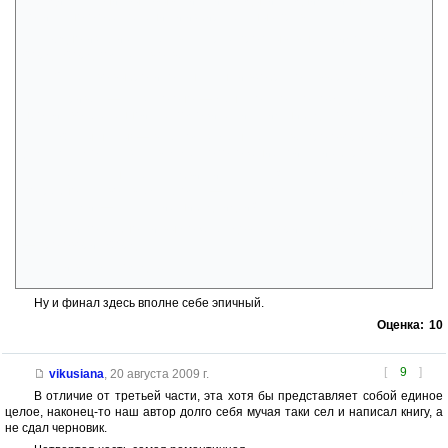
зародиться, они высовывались из воды и поднимали шум, требуя
социального обеспечения и избирательных прав.
Одно из этих существ, как раз проплывавшее мимо, помахало
Форду. Форд помахал в ответ.
Существо выбросилось на сушу и взобралось вверх по берегу.
- Привет, — сказало оно, — меня только что создали. Я полный
неофит во Вселенной. Не поможите ли каким-нибудь советом?
- Фу-ты ну-ты! — в лёгком замешательстве проговорил Форд. —
Думаю, я смогу указать вам местоположение кой-каких баров.
- А как насчёт любви и счастья? Я ощущаю глубокую
потребность во всём этом, — сказало существо, размахивая
щупальцами. — Есть какие-нибудь идеи?
- Эти потребности вы можете удовлетворить на Седьмой авеню,
— проговорил Форд.»
... и всё в таком духе.
Ну и финал здесь вполне себе эпичный.
Оценка:
10
[
9
]
vikusiana
,
20 августа 2009 г.
В отличие от третьей части, эта хотя бы представляет собой единое
целое, наконец-то наш автор долго себя мучая таки сел и написал книгу, а
не сдал черновик.