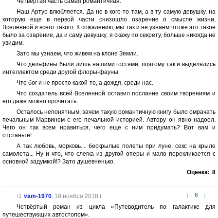
Четвертая часть самая романтичная.
Наш Артур влюбляется. Да не в кого-то там, а в ту самую девушку, на
которую еще в первой части снизошло озарение о смысле жизни,
Вселенной и всего такого. К сожалению, мы так и не узнаем чтоже это такое
было за озарение, да и саму девушку, я скажу по секрету, больше никогда не
увидим.
Зато мы узнаем, что живем на клоне Земли.
Что дельфины были лишь нашими гостями, поэтому так и выделялись
интеллектом среди другой флоры-фауны.
Что бог и не просто какой-то, а дождя, среди нас.
Что создатель всей Вселенной оставил послание своим творениям и
его даже можно прочитать.
Осталось непонятным, зачем такую романтичную книгу было омрачать
печальным Марвином с его печальной историей. Автору он явно надоел.
Чего он так всем нравиться, чего еще с ним придумать? Вот вам и
отстаньте!
А так любовь, морковь.... бескрылые полеты при луне, секс на крыле
самолета... Ну и что, что слегка из другой оперы и мало перекликается с
основной задумкой!? Зато душевненько.
Оценка:
8
[
6
]
vam-1970
,
18 ноября 2018 г.
Четвёртый роман из цикла «Путеводитель по галактике для
путешествующих автостопом».