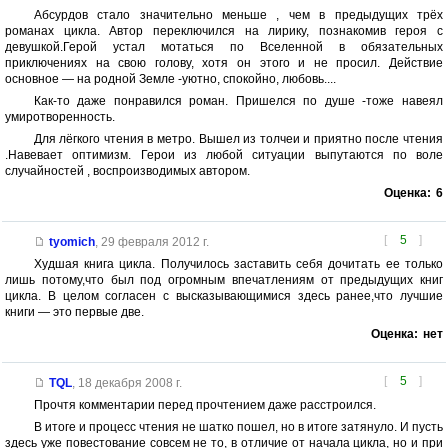
Абсурдов стало значительно меньше , чем в предыдущих трёх
романах цикла. Автор переключился на лирику, познакомив героя с
девушкой.Герой устал мотаться по Вселенной в обязательных
приключениях на свою голову, хотя он этого и не просил. Действие
основное — на родной Земле -уютно, спокойно, любовь....
Как-то даже понравился роман. Пришелся по душе -тоже навеял
умиротворенность.
Для лёгкого чтения в метро. Вышел из толчеи и приятно после чтения
.Навевает оптимизм. Герои из любой ситуации выпутаются по воле
случайностей , воспроизводимых автором.
Оценка:
6
[
5
]
tyomich
,
29 февраля 2012 г.
Худшая книга цикла. Получилось заставить себя дочитать ее только
лишь потому,что был под огромным впечатлениям от предыдущих книг
цикла. В целом согласен с высказывающимися здесь ранее,что лучшие
книги — это первые две.
Оценка:
нет
[
5
]
TQL
,
18 декабря 2008 г.
Прочтя комментарии перед прочтением даже расстроился.
В итоге и процесс чтения не шатко пошел, но в итоге затянуло. И пусть
здесь уже повестование совсем не то, в отличие от начала цикла, но и при