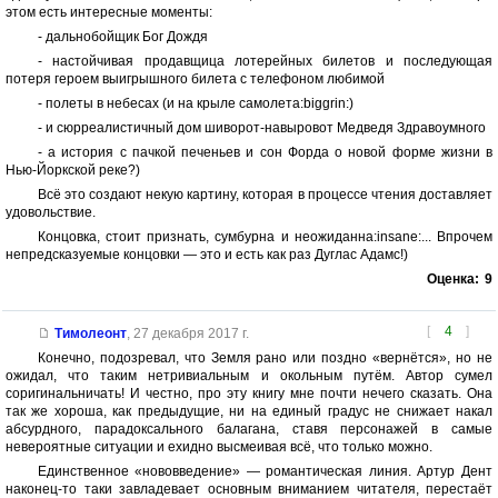
этом есть интересные моменты:
- дальнобойщик Бог Дождя
- настойчивая продавщица лотерейных билетов и последующая
потеря героем выигрышного билета с телефоном любимой
- полеты в небесах (и на крыле самолета:biggrin:)
- и сюрреалистичный дом шиворот-навыровот Медведя Здравоумного
- а история с пачкой печеньев и сон Форда о новой форме жизни в
Нью-Йоркской реке?)
Всё это создают некую картину, которая в процессе чтения доставляет
удовольствие.
Концовка, стоит признать, сумбурна и неожиданна:insane:... Впрочем
непредсказуемые концовки — это и есть как раз Дуглас Адамс!)
Оценка:
9
[
4
]
Тимолеонт
,
27 декабря 2017 г.
Конечно, подозревал, что Земля рано или поздно «вернётся», но не
ожидал, что таким нетривиальным и окольным путём. Автор сумел
соригинальничать! И честно, про эту книгу мне почти нечего сказать. Она
так же хороша, как предыдущие, ни на единый градус не снижает накал
абсурдного, парадоксального балагана, ставя персонажей в самые
невероятные ситуации и ехидно высмеивая всё, что только можно.
Единственное «нововведение» — романтическая линия. Артур Дент
наконец-то таки завладевает основным вниманием читателя, перестаёт