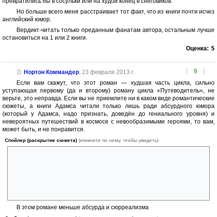
превратились бы в сосульки или на худой конец в снеговиков.
Но больше всего меня расстраивает тот факт, что из книги почти исчез
английский юмор.
Вердикт-читать только преданным фанатам автора, остальным лучше
остановиться на 1 или 2 книги.
Оценка:
5
[
9
]
Нортон Коммандер
,
23 февраля 2013 г.
Если вам скажут, что этот роман — худшая часть цикла, сильно
уступающая первому (да и второму) роману цикла «Путеводитель», не
верьте, это неправда. Если вы не приемлите ни в каком виде романтические
сюжеты, а книги Адамса читали только лишь ради абсурдного юмора
(который у Адамса, надо признать, доведён до гениального уровня) и
невероятных путешествий в космосе с невообразимыми героями, то вам,
может быть, и не понравится.
Спойлер (раскрытие сюжета)
(кликните по нему, чтобы увидеть)
В романе «Всего хорошего, и спасибо за рыбу» основное действие
происходит на Земле, хотя Земли то как раз и не должно быть. Артур
Дент впервые на всём протяжении цикла по настоящему становится
главным героем, потому что раньше он вообще плохо понимал, что
происходит вокруг. А многих знаковых персонажей предыдущих
частей здесь вообще нет.
В этом романе меньше абсурда и сюрреализма