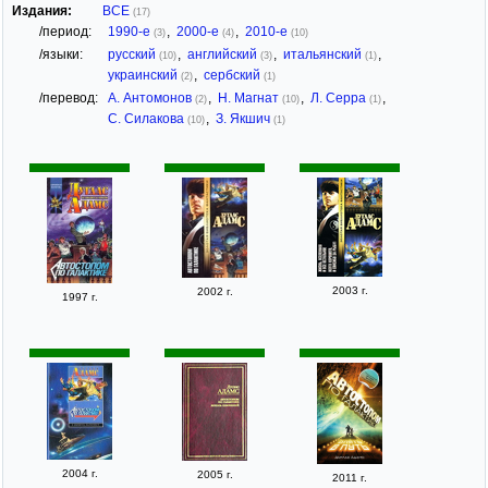
Издания:
ВСЕ
(17)
/период:
1990-е
,
2000-е
,
2010-е
(3)
(4)
(10)
/языки:
русский
,
английский
,
итальянский
,
(10)
(3)
(1)
украинский
,
сербский
(2)
(1)
/перевод:
А. Антомонов
,
Н. Магнат
,
Л. Серра
,
(2)
(10)
(1)
С. Силакова
,
З. Якшич
(10)
(1)
2003 г.
2002 г.
1997 г.
2004 г.
2005 г.
2011 г.