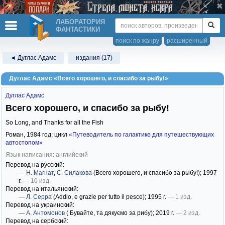
ЛАБОРАТОРИЯ
ФАНТАСТИКИ
поиск по жанру
расширенный
◄ Дуглас Адамс
издания (17)
Дуглас Адамс «Всего хорошего, и спасибо за рыбу!»
Дуглас Адамс
Всего хорошего, и спасибо за рыбу!
So Long, and Thanks for all the Fish
Роман,
1984
год; цикл
«Путеводитель по галактике для путешествующих
автостопом»
Язык написания: английский
Перевод на русский:
—
Н. Магнат
,
С. Силакова
(Всего хорошего, и спасибо за рыбу!)
; 1997
г.
— 10 изд.
Перевод на итальянский:
—
Л. Серра
(Addio, e grazie per tutto il pesce)
; 1995 г.
— 1 изд.
Перевод на украинский:
—
А. Антомонов
( Бувайте, та дякуємо за рибу)
; 2019 г.
— 2 изд.
Перевод на сербский: