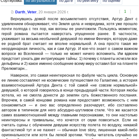
Сортировка:
по актуальности
по дате
по рейтингу
по оценке
[
1
]
Darth_Veter
,
20 января 2026 г.
Вернувшись домой после восьмилетнего отсутствия, Артур Дент с
удивлением обнаруживает, что Земля цела и невредима, хотя уже прошло
почти полгода с тех пор, как вогоны ее уничтожили. Пользуясь моментом,
герой романа пытается наверстать упущенное ранее. В частности,
ухаживает за весьма необычной девушкой по имени Фенчерч, которую даже
ее родной брат считает не вполне нормальной. А она просто такая же
неординарная личность, как и сам Артур. И кое-что знает о самом важном
вопросе во Вселенной — только не может ничего вспомнить. Им вдвоем
предстоит узнать две интригующие тайны: 1) почему с планеты исчезли все
дельфины и 2) какое именно сообщение всему миру оставил Бог на планете
Прелюмтарн...
Наверное, это самая неинтересная по фабуле часть цикла. Основную
ее линию составляют не космические путешествия по Галактике, а история
взаимоотношений Артура Дента с той самой «не совсем нормальной»
девушкой, о которой говорилось в конце предыдущей части. Которая якобы
хотела, но не смогла донести до землян суть божественного послания.
Впрочем, в самой концовке романа нам предоставят возможность с ним
ознакомиться — и оно вас определенно разочарует, ибо составлено
автором в типичном для него абсурдно-шутливом стиле. Что же касается
самих взаимоотношений между главными персонажами, то они настолько
неинтересны и тривиальны, что хочется от скуки повеситься. Если не
считать сцены с обучением девушки искусству полета по воздуху, никакой
фантастикой тут и не пахнет — обычная love story, лишенная какой-либо
оригинальности или хотя бы легкой эротики. Чтобы читатель случайно не