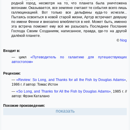
родной город, несмотря на то, что планета была уничтожена
вогонами. Оказывается, все земляне считают те события всего лишь
галлюцинацией. Вот только все дельфины куда-то исчезли...
Пытаясь освоиться в новой старой жизни, Артур встречает девушку
по имени Фенни и внезапно влюбляется в неё. Может быть, именно
эта встреча поможет ему всё же разыскать Последнее Послание
Господа Своим Созданиям, написанное, правда, где-то на другой
далёкой планете.
©
Nog
Входит в:
— цикл
«Путеводитель по галактике для путешествующих
автостопом»
Рецензии:
—
«Review: So Long, and Thanks for all the Fish by Douglas Adams»
,
1986 г. // автор: Томас Истон
—
«So Long, and Thanks for All the Fish by Douglas Adams»
, 1985 г. //
автор: Фрэнк Каталано
Похожие произведения:
показать