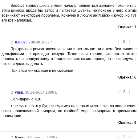
Вообще к концу цикла у меня начало появляться желание покончить с
этим циклом, вроде бы автор и пытается шутить, но похоже у него с этим
возникают некоторые проблемы. Конечно я люблю английский юмор, но тут
его кот наплакал.
Оценка:
7
[
2
]
k2007
,
6 июня 2022 г.
Прекрасная романтическая линия и остальное ни о чем. Вся линия с
дельфинами не приводит никуда. Такое впечатление, что автор хотел
написать очередную книгу о приключениях своих героев, но не придумал,
что они должны делать.
При этом книжка еще и не смешная
Оценка:
6
[
2
]
wisp
,
30 декабря 2008 г.
Солидарен с TQL
+ не считаю что у Дугласа Адамса на первом месте стояло наполнение
своих произведений юмором, по крайней мере, «юмором» в привычном
понимании
Оценка:
9
[
2
]
Konst
,
30 апреля 2008 г.