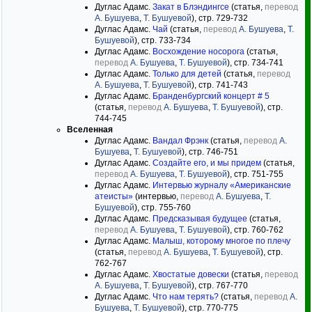
Дуглас Адамс.
Закат в Блэндингсе
(статья,
перевод
А. Бушуева
,
Т. Бушуевой
), стр. 729-732
Дуглас Адамс.
Чай
(статья,
перевод
А. Бушуева
,
Т.
Бушуевой
), стр. 733-734
Дуглас Адамс.
Восхождение носорога
(статья,
перевод
А. Бушуева
,
Т. Бушуевой
), стр. 734-741
Дуглас Адамс.
Только для детей
(статья,
перевод
А. Бушуева
,
Т. Бушуевой
), стр. 741-743
Дуглас Адамс.
Бранденбургский концерт # 5
(статья,
перевод
А. Бушуева
,
Т. Бушуевой
), стр.
744-745
Вселенная
Дуглас Адамс.
Вандал Фрэнк
(статья,
перевод
А.
Бушуева
,
Т. Бушуевой
), стр. 746-751
Дуглас Адамс.
Создайте его, и мы придем
(статья,
перевод
А. Бушуева
,
Т. Бушуевой
), стр. 751-755
Дуглас Адамс.
Интервью журналу «Американские
атеисты»
(интервью,
перевод
А. Бушуева
,
Т.
Бушуевой
), стр. 755-760
Дуглас Адамс.
Предсказывая будущее
(статья,
перевод
А. Бушуева
,
Т. Бушуевой
), стр. 760-762
Дуглас Адамс.
Малыш, которому многое по плечу
(статья,
перевод
А. Бушуева
,
Т. Бушуевой
), стр.
762-767
Дуглас Адамс.
Хвостатые довески
(статья,
перевод
А. Бушуева
,
Т. Бушуевой
), стр. 767-770
Дуглас Адамс.
Что нам терять?
(статья,
перевод
А.
Бушуева
,
Т. Бушуевой
), стр. 770-775