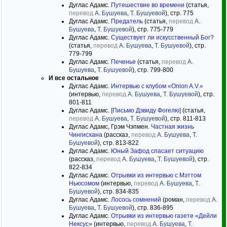
Дуглас Адамс.
Путешествие во времени
(статья,
перевод
А. Бушуева
,
Т. Бушуевой
), стр. 775
Дуглас Адамс.
Предатель
(статья,
перевод
А.
Бушуева
,
Т. Бушуевой
), стр. 775-779
Дуглас Адамс.
Существует ли искусственный Бог?
(статья,
перевод
А. Бушуева
,
Т. Бушуевой
), стр.
779-799
Дуглас Адамс.
Печенье
(статья,
перевод
А.
Бушуева
,
Т. Бушуевой
), стр. 799-800
И все остальное
Дуглас Адамс.
Интервью с клубом «Onion A.V.»
(интервью,
перевод
А. Бушуева
,
Т. Бушуевой
), стр.
801-811
Дуглас Адамс.
[Письмо Дэвиду Фогелю]
(статья,
перевод
А. Бушуева
,
Т. Бушуевой
), стр. 811-813
Дуглас Адамс, Грэм Чэпмен.
Частная жизнь
Чингисхана
(рассказ,
перевод
А. Бушуева
,
Т.
Бушуевой
), стр. 813-822
Дуглас Адамс.
Юный Зафод спасает ситуацию
(рассказ,
перевод
А. Бушуева
,
Т. Бушуевой
), стр.
822-834
Дуглас Адамс.
Отрывки из интервью с Мэттом
Ньюсомом
(интервью,
перевод
А. Бушуева
,
Т.
Бушуевой
), стр. 834-835
Дуглас Адамс.
Лосось сомнений
(роман,
перевод
А.
Бушуева
,
Т. Бушуевой
), стр. 836-895
Дуглас Адамс.
Отрывки из интервью газете «Дейли
Нексус»
(интервью,
перевод
А. Бушуева
,
Т.