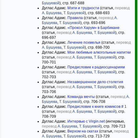
Бушуевой
), стр. 687-688
Дуглас Адамс.
Мэгги и трудности
(статья,
перевод
А. Бушуева
,
Т. Бушуевой
), стр. 688-693
Дуглас Адамс.
Правила
(статья,
перевод
А.
Бушуева
,
Т. Бушуевой
), стр. 693-696
Дуглас Адамс.
«Прокол Харум» в Барбикане
(статья,
перевод
А. Бушуева
,
Т. Бушуевой
), стр.
696-697
Дуглас Адамс.
Лечение похмелья
(статья,
перевод
А. Бушуева
,
Т. Бушуевой
), стр. 698-700
Дуглас Адамс.
Мои любимые алкогольные напитки
(статья,
перевод
А. Бушуева
,
Т. Бушуевой
), стр.
700-701
Дуглас Адамс.
Предисловие к радиосценариям
(статья,
перевод
А. Бушуева
,
Т. Бушуевой
), стр.
702-703
Дуглас Адамс.
Незавершенное дело столетия
(статья,
перевод
А. Бушуева
,
Т. Бушуевой
), стр.
703-706
Дуглас Адамс.
Команда мечты
(статья,
перевод
А.
Бушуева
,
Т. Бушуевой
), стр. 706-708
Дуглас Адамс.
Предисловие к книге комиксов # 1
(статья,
перевод
А. Бушуева
,
Т. Бушуевой
), стр.
708-709
Дуглас Адамс.
Интервью с Virgin.net
(интервью,
перевод
А. Бушуева
,
Т. Бушуевой
), стр. 709-713
Дуглас Адамс.
Верхом на скатах
(статья,
перевод
А. Бушуева
,
Т. Бушуевой
), стр. 713-729