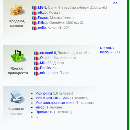
Все
MGN
,
Санкт-Петербург
(Новая. 1500 руб.)
elkub
,
Москва
Родон
,
Москва
(новая)
Продают,
Killset
,
Оренбург
(300 (на 3))
меняют
nelle
,
Кёльн
(1400)
...
книжные
полки »
(24)
евгений 6
,
Волгоградская обл.г …
Olejohn
,
Калининград
Mike88
,
Днепр
Eoniks
,
Киев
Желают
mixabuben
,
Львов
приобрести
Мои книги
(16 человек)
Мои книги БФ и БМФ
(1 человек)
Мои электронные книги
(1 человек)
юмор
(1 человек)
Книжные
Прочитать
(1 человек)
полки
...