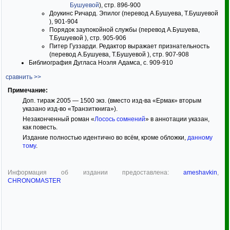
Бушуевой
), стр. 896-900
Доукинс Ричард. Эпилог (перевод А.Бушуева, Т.Бушуевой
), 901-904
Порядок заупокойной службы (перевод А.Бушуева,
Т.Бушуевой ), стр. 905-906
Питер Гуззарди. Редактор выражает признательность
(перевод А.Бушуева, Т.Бушуевой ), стр. 907-908
Библиография Дугласа Ноэля Адамса, с. 909-910
сравнить >>
Примечание:
Доп. тираж 2005 — 1500 экз. (вместо изд-ва «Ермак» вторым
указано изд-во «Транзиткнига»).
Незаконченный роман «
Лосось сомнений
» в аннотации указан,
как повесть.
Издание полностью идентично во всём, кроме обложки,
данному
тому
.
Информация об издании предоставлена:
ameshavkin
,
CHRONOMASTER