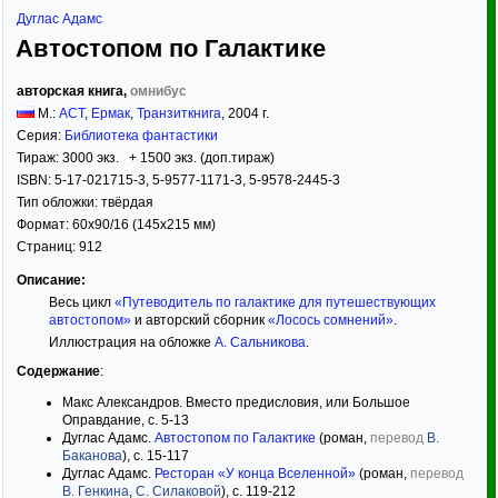
Дуглас Адамс
Автостопом по Галактике
авторская книга,
омнибус
М.:
АСТ
,
Ермак
,
Транзиткнига
,
2004
г.
Серия:
Библиотека фантастики
Тираж:
3000 экз. + 1500 экз. (доп.тираж)
ISBN:
5-17-021715-3, 5-9577-1171-3, 5-9578-2445-3
Тип обложки:
твёрдая
Формат:
60x90/16
(145x215 мм)
Страниц:
912
Описание:
Весь цикл
«Путеводитель по галактике для путешествующих
автостопом»
и авторский сборник
«Лосось сомнений»
.
Иллюстрация на обложке
А. Сальникова
.
Содержание
:
Макс Александров. Вместо предисловия, или Большое
Оправдание, с. 5-13
Дуглас Адамс.
Автостопом по Галактике
(роман,
перевод
В.
Баканова
), с. 15-117
Дуглас Адамс.
Ресторан «У конца Вселенной»
(роман,
перевод
В. Генкина
,
С. Силаковой
), с. 119-212