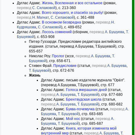
Дуглас Адамс.
Жизнь, Вселенная и все остальное
(роман,
перевод
С. Силаковой
), с. 213-360
Дуглас Адамс.
Всего хорошего, и спасибо за рыбу!
(роман,
перевод
Н. Магнат
,
С. Силаковой
), с. 361-488
Дуглас Адамс.
В основном безвредна
(роман,
перевод
Н.
Кудряшова
,
С. Силаковой
), с. 489-652
Дуглас Адамс.
Лосось сомнений
(сборник,
перевод
А. Бушуева
,
Т.
Бушуевой
), с. 653-908
Питер Гуззарди. Предисловие редактора английского
издания. (статья, перевод А.Бушуева, Т.Бушуевой), стр.
655-657
Николас Роу.
Пролог
(эссе,
перевод
А. Бушуева
,
Т.
Бушуевой
), стр. 658-671
Стивен Фрай.
Предисловие
(статья,
перевод
А. Бушуева
,
Т. Бушуевой
), стр. 672-676
Жизнь
Дуглас Адамс. письмо издателю журнала "Орёл".
(перевод А.Бушуева, Т.Бушуевой), стр. 677
Дуглас Адамс.
Голоса вчерашних дней
(статья,
перевод
А. Бушуева
,
Т. Бушуевой
), стр. 677-680
Дуглас Адамс.
Брентвудская школа
(статья,
перевод
А. Бушуева
,
Т. Бушуевой
), стр. 680-682
Дуглас Адамс.
Буква-почемучка
(статья,
перевод
А.
Бушуева
,
Т. Бушуевой
), стр. 683-685
Дуглас Адамс.
Мой нос
(статья,
перевод
А.
Бушуева
,
Т. Бушуевой
), стр. 685-687
Дуглас Адамс.
Книга, которая изменила мой
внутренний мир
(статья,
перевод
А. Бушуева
,
Т.