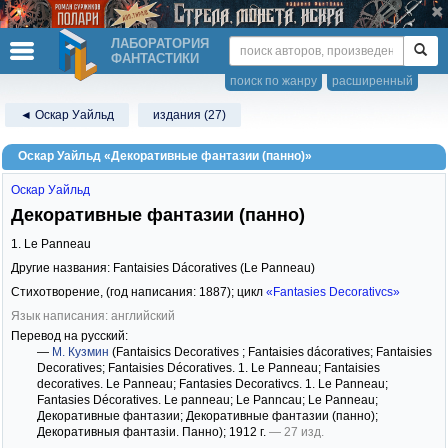
ЛАБОРАТОРИЯ
ФАНТАСТИКИ
поиск по жанру
расширенный
◄ Оскар Уайльд
издания (27)
Оскар Уайльд «Декоративные фантазии (панно)»
Оскар Уайльд
Декоративные фантазии (панно)
1. Le Panneau
Другие названия: Fantaisies Dácoratives (Le Panneau)
Стихотворение, (год написания: 1887); цикл
«Fantasies Decorativcs»
Язык написания: английский
Перевод на русский:
—
М. Кузмин
(Fantaisics Decoratives ; Fantaisies dácoratives; Fantaisies
Decoratives; Fantaisies Décoratives. 1. Le Panneau; Fantaisies
decoratives. Le Panneau; Fantasies Decorativcs. 1. Le Panneau;
Fantasies Décoratives. Le panneau; Le Panncau; Le Panneau;
Декоративные фантазии; Декоративные фантазии (панно);
Декоративныя фантазіи. Панно)
; 1912 г.
— 27 изд.