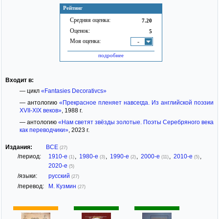
Рейтинг
Средняя оценка:
7.20
Оценок:
5
Моя оценка:
-
подробнее
Входит в:
— цикл
«Fantasies Decorativcs»
— антологию
«Прекрасное пленяет навсегда. Из английской поэзии
ХVII-ХIХ веков»
, 1988 г.
— антологию
«Нам светят звёзды золотые. Поэты Серебряного века
как переводчики»
, 2023 г.
Издания:
ВСЕ
(27)
/период:
1910-е
,
1980-е
,
1990-е
,
2000-е
,
2010-е
,
(1)
(3)
(2)
(11)
(5)
2020-е
(5)
/языки:
русский
(27)
/перевод:
М. Кузмин
(27)