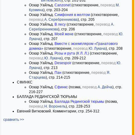
Витковского
), стр. 201-202
Оскар Уайльд.
Canzonet
(стихотворение,
перевод
М.
Кузмина
), стр. 203-204
Оскар Уайльд.
Симфония в желтом
(стихотворение,
перевод
А. Серебренникова
), стр. 205
Оскар Уайльд.
В лесу
(стихотворение,
перевод
А.
Серебренникова
), стр. 206
Оскар Уайльд.
Моей жене
(стихотворение,
перевод
Ю.
Лукача
), стр. 207
Оскар Уайльд.
Вместе с экземпляром «Гранатового
домика»
(стихотворение,
перевод
Ю. Лукача
), стр. 208
Оскар Уайльд.
Розы и рута (К Л. Л.)
(стихотворение,
перевод
Ю. Лукача
), стр. 209-212
Оскар Уайльд.
Desespoir
(стихотворение,
перевод
Ю.
Лукача
), стр. 213
Оскар Уайльд.
Пан
(стихотворение,
перевод
Я.
Старцева
), стр. 214-215
СФИНКС
Оскар Уайльд.
Сфинкс
(поэма,
перевод
А. Дейча
), стр.
216-227
БАЛЛАДА РЕДИНГСКОЙ ТЮРЬМЫ
Оскар Уайльд.
Баллада Редингской тюрьмы
(поэма,
перевод
Н. Воронель
), стр. 228-253
Евгений Витковский. Комментарии, стр. 254-312
сравнить >>