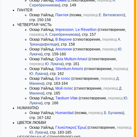
Оскар Уайльд.
Камма
(стихотворение,
перевод
А.
Серебренникова
), стр. 149
ПАНТЕЯ
Оскар Уайльд.
Пантея
(поэма,
перевод
Е. Витковского
),
стр. 150-156
ЧЕТВЕРТАЯ ЧАСТЬ
Оскар Уайльд.
Impression. Le Réveillon
(стихотворение,
перевод
А. Серебренникова
), стр. 157
Оскар Уайльд.
В Вероне
(стихотворение,
перевод
А.
Триандафилиди
), стр. 158
Оскар Уайльд.
Апология
(стихотворение,
перевод
Ю.
Лукача
), стр. 159-160
Оскар Уайльд.
Quia Multum Amavi
(стихотворение,
перевод
Ю. Лукача
), стр. 161
Оскар Уайльд.
Silentium Amoris
(стихотворение,
перевод
Ю. Лукача
), стр. 162
Оскар Уайльд.
Ее голос
(стихотворение,
перевод
Д.
Манина
), стр. 163-164
Оскар Уайльд.
Мой голос
(стихотворение,
перевод
Д.
Манина
), стр. 165
Оскар Уайльд.
Tædium Vitæ
(стихотворение,
перевод
Ю.
Лукача
), стр. 166
HUMANITAD
Оскар Уайльд.
Humanitad
(поэма,
перевод
Б. Булаева
),
стр. 167-182
ЦВЕТОК ЛЮБВИ
Оскар Уайльд.
Γλυκύπικροζ Έρωζ
(стихотворение,
перевод
Ю. Лукача
), стр. 183-185