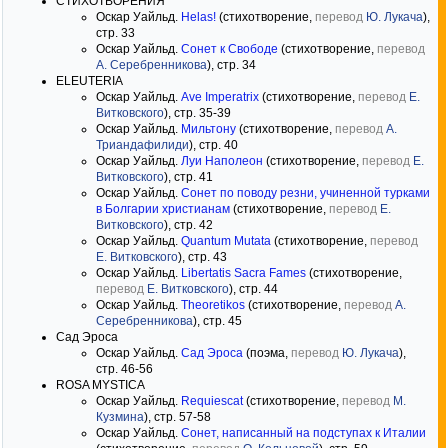
СТИХОТВОРЕНИЯ
Оскар Уайльд.
Helas!
(стихотворение,
перевод
Ю. Лукача
),
стр. 33
Оскар Уайльд.
Сонет к Свободе
(стихотворение,
перевод
А. Серебренникова
), стр. 34
ELEUTERIA
Оскар Уайльд.
Ave Imperatrix
(стихотворение,
перевод
Е.
Витковского
), стр. 35-39
Оскар Уайльд.
Мильтону
(стихотворение,
перевод
А.
Триандафилиди
), стр. 40
Оскар Уайльд.
Луи Наполеон
(стихотворение,
перевод
Е.
Витковского
), стр. 41
Оскар Уайльд.
Сонет по поводу резни, учиненной турками
в Болгарии христианам
(стихотворение,
перевод
Е.
Витковского
), стр. 42
Оскар Уайльд.
Quantum Mutata
(стихотворение,
перевод
Е. Витковского
), стр. 43
Оскар Уайльд.
Libertatis Sacra Fames
(стихотворение,
перевод
Е. Витковского
), стр. 44
Оскар Уайльд.
Theoretikos
(стихотворение,
перевод
А.
Серебренникова
), стр. 45
Сад Эроса
Оскар Уайльд.
Сад Эроса
(поэма,
перевод
Ю. Лукача
),
стр. 46-56
ROSA MYSTICA
Оскар Уайльд.
Requiescat
(стихотворение,
перевод
М.
Кузмина
), стр. 57-58
Оскар Уайльд.
Сонет, написанный на подступах к Италии