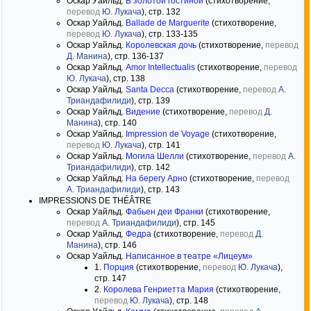
Оскар Уайльд.
В золотой гостиной
(стихотворение,
перевод
Ю. Лукача
), стр. 132
Оскар Уайльд.
Ballade de Marguerite
(стихотворение,
перевод
Ю. Лукача
), стр. 133-135
Оскар Уайльд.
Королевская дочь
(стихотворение,
перевод
Д. Манина
), стр. 136-137
Оскар Уайльд.
Amor Intellectualis
(стихотворение,
перевод
Ю. Лукача
), стр. 138
Оскар Уайльд.
Santa Decca
(стихотворение,
перевод
А.
Триандафилиди
), стр. 139
Оскар Уайльд.
Видение
(стихотворение,
перевод
Д.
Манина
), стр. 140
Оскар Уайльд.
Impression de Voyage
(стихотворение,
перевод
Ю. Лукача
), стр. 141
Оскар Уайльд.
Могила Шелли
(стихотворение,
перевод
А.
Триандафилиди
), стр. 142
Оскар Уайльд.
На берегу Арно
(стихотворение,
перевод
А. Триандафилиди
), стр. 143
IMPRESSIONS DE THÉÂTRE
Оскар Уайльд.
Фабьен деи Франки
(стихотворение,
перевод
А. Триандафилиди
), стр. 145
Оскар Уайльд.
Федра
(стихотворение,
перевод
Д.
Манина
), стр. 146
Оскар Уайльд.
Написанное в театре «Лицеум»
1.
Порция
(стихотворение,
перевод
Ю. Лукача
),
стр. 147
2.
Королева Генриетта Мария
(стихотворение,
перевод
Ю. Лукача
), стр. 148