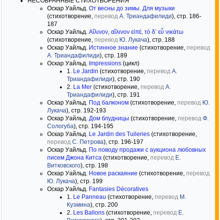
НЕСОБРАННЫЕ СТИХОТВОРЕНИЯ
Оскар Уайльд.
От весны до зимы. Для музыки
(стихотворение,
перевод
А. Триандафилиди
), стр. 186-
187
Оскар Уайльд.
Αἴλινον, αἴλινον εἰπέ, τό δ’ εὖ νικάτω
(стихотворение,
перевод
Ю. Лукача
), стр. 188
Оскар Уайльд.
Истинное знание
(стихотворение,
перевод
А. Триандафилиди
), стр. 189
Оскар Уайльд.
Impressions
(цикл)
1.
Le Jardin
(стихотворение,
перевод
А.
Триандафилиди
), стр. 190
2.
La Mer
(стихотворение,
перевод
А.
Триандафилиди
), стр. 191
Оскар Уайльд.
Под балконом
(стихотворение,
перевод
Ю.
Лукача
), стр. 192-193
Оскар Уайльд.
Дом блудницы
(стихотворение,
перевод
Ф.
Сологуба
), стр. 194-195
Оскар Уайльд.
Le Jardin des Tuileries
(стихотворение,
перевод
С. Петрова
), стр. 196-197
Оскар Уайльд.
По поводу продажи с аукциона любовных
писем Джона Китса
(стихотворение,
перевод
Е.
Витковского
), стр. 198
Оскар Уайльд.
Новое раскаяние
(стихотворение,
перевод
Ю. Лукача
), стр. 199
Оскар Уайльд.
Fantasies Décoratives
1.
Le Panneau
(стихотворение,
перевод
М.
Кузмина
), стр. 200
2.
Les Ballons
(стихотворение,
перевод
Е.