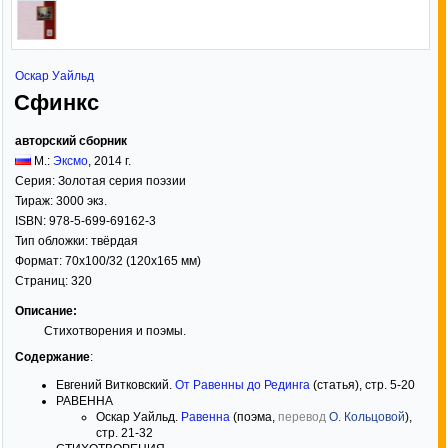
Оскар Уайльд
Сфинкс
авторский сборник
М.:
Эксмо
,
2014
г.
Серия:
Золотая серия поэзии
Тираж:
3000 экз.
ISBN:
978-5-699-69162-3
Тип обложки:
твёрдая
Формат:
70x100/32
(120x165 мм)
Страниц:
320
Описание:
Стихотворения и поэмы.
Содержание
:
Евгений Витковский.
От Равенны до Рединга
(статья), стр. 5-20
РАВЕННА
Оскар Уайльд.
Равенна
(поэма,
перевод
О. Кольцовой
),
стр. 21-32