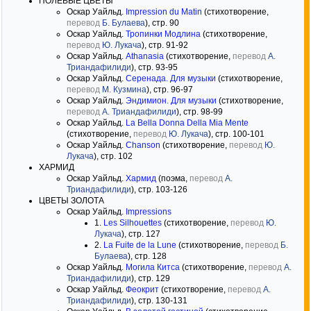
ПОЛЕВЫЕ ЦВЕТЫ
Оскар Уайльд.
Impression du Matin
(стихотворение,
перевод
Б. Булаева
), стр. 90
Оскар Уайльд.
Тропинки Модлина
(стихотворение,
перевод
Ю. Лукача
), стр. 91-92
Оскар Уайльд.
Athanasia
(стихотворение,
перевод
А.
Триандафилиди
), стр. 93-95
Оскар Уайльд.
Серенада. Для музыки
(стихотворение,
перевод
М. Кузмина
), стр. 96-97
Оскар Уайльд.
Эндимион. Для музыки
(стихотворение,
перевод
А. Триандафилиди
), стр. 98-99
Оскар Уайльд.
La Bella Donna Della Mia Mente
(стихотворение,
перевод
Ю. Лукача
), стр. 100-101
Оскар Уайльд.
Chanson
(стихотворение,
перевод
Ю.
Лукача
), стр. 102
ХАРМИД
Оскар Уайльд.
Хармид
(поэма,
перевод
А.
Триандафилиди
), стр. 103-126
ЦВЕТЫ ЗОЛОТА
Оскар Уайльд.
Impressions
1.
Les Silhouettes
(стихотворение,
перевод
Ю.
Лукача
), стр. 127
2.
La Fuite de la Lune
(стихотворение,
перевод
Б.
Булаева
), стр. 128
Оскар Уайльд.
Могила Китса
(стихотворение,
перевод
А.
Триандафилиди
), стр. 129
Оскар Уайльд.
Феокрит
(стихотворение,
перевод
А.
Триандафилиди
), стр. 130-131