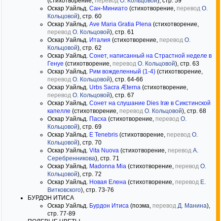
(стихотворение,
перевод
О. Кольцовой
), стр. 59
Оскар Уайльд.
Сан-Миниато
(стихотворение,
перевод
О.
Кольцовой
), стр. 60
Оскар Уайльд.
Ave Maria Gratia Plena
(стихотворение,
перевод
О. Кольцовой
), стр. 61
Оскар Уайльд.
Италия
(стихотворение,
перевод
О.
Кольцовой
), стр. 62
Оскар Уайльд.
Сонет, написанный на Страстной неделе в
Генуе
(стихотворение,
перевод
О. Кольцовой
), стр. 63
Оскар Уайльд.
Рим вожделенный (1-4)
(стихотворение,
перевод
О. Кольцовой
), стр. 64-66
Оскар Уайльд.
Urbs Sacra Æterna
(стихотворение,
перевод
О. Кольцовой
), стр. 67
Оскар Уайльд.
Сонет на слушание Dies Iræ в Сикстинской
капелле
(стихотворение,
перевод
О. Кольцовой
), стр. 68
Оскар Уайльд.
Пасха
(стихотворение,
перевод
О.
Кольцовой
), стр. 69
Оскар Уайльд.
E Tenebris
(стихотворение,
перевод
О.
Кольцовой
), стр. 70
Оскар Уайльд.
Vita Nuova
(стихотворение,
перевод
А.
Серебренникова
), стр. 71
Оскар Уайльд.
Madonna Mia
(стихотворение,
перевод
О.
Кольцовой
), стр. 72
Оскар Уайльд.
Новая Елена
(стихотворение,
перевод
Е.
Витковского
), стр. 73-76
БУРДОН ИТИСА
Оскар Уайльд.
Бурдон Итиса
(поэма,
перевод
Д. Манина
),
стр. 77-89