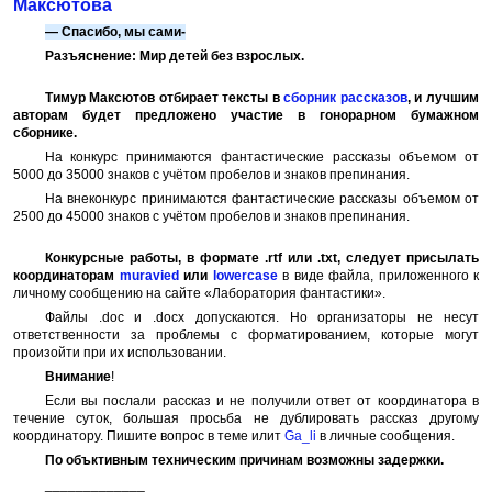
Максютова
— Спасибо, мы сами-
Разъяснение: Мир детей без взрослых.
Тимур Максютов отбирает тексты в
сборник рассказов
, и лучшим
авторам будет предложено участие в гонорарном бумажном
сборнике.
На конкурс принимаются фантастические рассказы объемом от
5000 до 35000 знаков с учётом пробелов и знаков препинания.
На внеконкурс принимаются фантастические рассказы объемом от
2500 до 45000 знаков с учётом пробелов и знаков препинания.
Конкурсные работы, в формате .rtf или .txt, следует присылать
координаторам
muravied
или
lowercase
в виде файла, приложенного к
личному сообщению на сайте «Лаборатория фантастики».
Файлы .doc и .docx допускаются. Но организаторы не несут
ответственности за проблемы с форматированием, которые могут
произойти при их использовании.
Внимание
!
Если вы послали рассказ и не получили ответ от координатора в
течение суток, большая просьба не дублировать рассказ другому
координатору. Пишите вопрос в теме илит
Ga_li
в личные сообщения.
По объктивным техническим причинам возможны задержки.
_____________