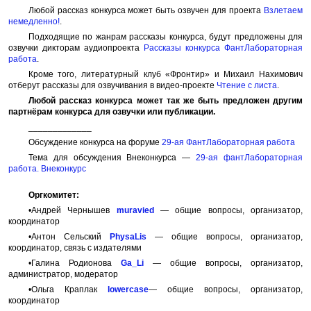
Любой рассказ конкурса может быть озвучен для проекта
Взлетаем
немедленно!
.
Подходящие по жанрам рассказы конкурса, будут предложены для
озвучки дикторам аудиопроекта
Рассказы конкурса ФантЛабораторная
работа
.
Кроме того, литературный клуб «Фронтир» и Михаил Нахимович
отберут рассказы для озвучивания в видео-проекте
Чтение с листа
.
Любой рассказ конкурса может так же быть предложен другим
партнёрам конкурса для озвучки или публикации.
_____________
Обсуждение конкурса на форуме
29-ая ФантЛабораторная работа
Тема для обсуждения Внеконкурса —
29-ая фантЛабораторная
работа. Внеконкурс
Оргкомитет:
•Андрей Чернышев
muravied
— общие вопросы, организатор,
координатор
•Антон Сельский
PhysaLis
— общие вопросы, организатор,
координатор, связь с издателями
•Галина Родионова
Ga_Li
— общие вопросы, организатор,
администратор, модератор
•Ольга Краплак
lowercase
— общие вопросы, организатор,
координатор