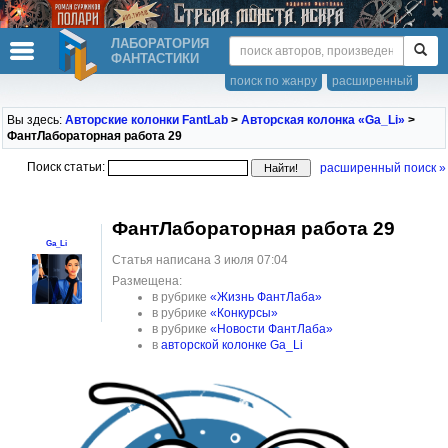
ЛАБОРАТОРИЯ
ФАНТАСТИКИ
поиск по жанру
расширенный
Вы здесь:
Авторские колонки FantLab
>
Авторская колонка «Ga_Li»
>
ФантЛабораторная работа 29
Поиск статьи:
расширенный поиск »
ФантЛабораторная работа 29
Ga_Li
Статья написана 3 июля 07:04
Размещена:
в рубрике
«Жизнь ФантЛаба»
в рубрике
«Конкурсы»
в рубрике
«Новости ФантЛаба»
в
авторской колонке Ga_Li