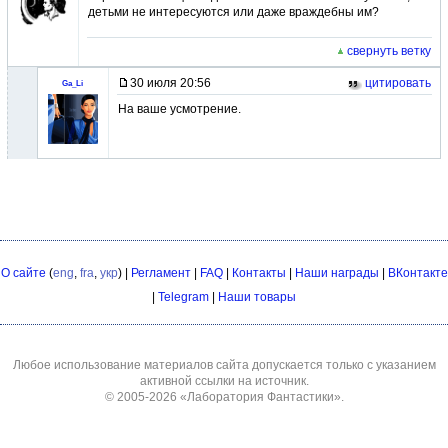
детьми не интересуются или даже враждебны им?
свернуть ветку
30 июля 20:56
цитировать
Ga_Li
На ваше усмотрение.
О сайте
(
eng
,
fra
,
укр
) |
Регламент
|
FAQ
|
Контакты
|
Наши награды
|
ВКонтакте
|
Telegram
|
Наши товары
Любое использование материалов сайта допускается только с указанием
активной ссылки на источник.
© 2005-2026
«Лаборатория Фантастики»
.