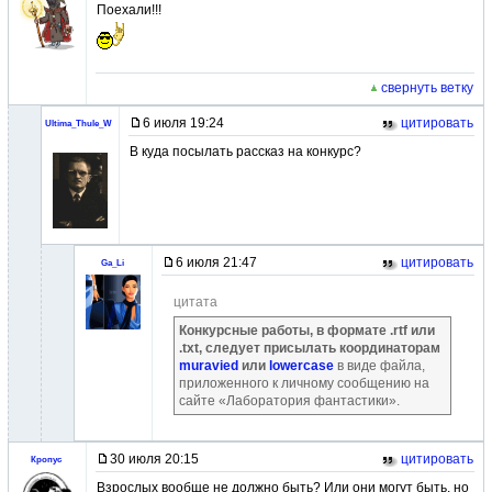
Поехали!!!
свернуть ветку
6 июля 19:24
цитировать
Ultima_Thule_W
В куда посылать рассказ на конкурс?
6 июля 21:47
цитировать
Ga_Li
цитата
Конкурсные работы, в формате .rtf или
.txt, следует присылать координаторам
muravied
или
lowercase
в виде файла,
приложенного к личному сообщению на
сайте «Лаборатория фантастики».
30 июля 20:15
цитировать
Кропус
Взрослых вообще не должно быть? Или они могут быть, но