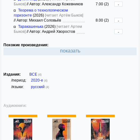
Быков]
//
Автор: Александр Кожевников
7.00 (2)
-
Теорема о технологическом
горизонте
(2026)
[читает Артём Быков]
//
Автор: Михаил Соловьёв
8.00 (2)
-
Таракашенька
(2026)
[читает Артем
Быков]
//
Автор: Андрей Хворостов
-
Похожие произведения:
показать
Издания:
ВСЕ
(4)
/период:
2020-е
(4)
/языки:
русский
(4)
Аудиокниги: