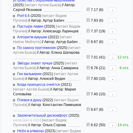
устройства с образным мышлением
(2025)
[читает Артем Быков]
//
Автор:
Сергей Резников
7.17 (6)
-
Port 6.6
(2020)
[читает Вадим
Пугачев]
//
Автор: Артур Бабич
7.83 (6)
-
Пастыри лавин
(2020)
[читает Вадим
Пугачев]
//
Автор: Александр Ларинцев
7.37 (19)
-
Алгоритм кукушки
(2022)
[читает
Ниёле Мейлуте]
//
Автор: Артур Бабич
6.67 (6)
-
По закону притяжения
(2025)
[читает
Артем Быков]
//
Автор: Елена Шагирова
7.01 (41)
12 отз.
-
Звёзды знают лучше
(2025)
[читает
Артём Быков]
//
Автор: Анна Самарина
6.76 (21)
6 отз.
-
Ген валькирии
(2021)
[читает Артем
Быков]
//
Автор: Алексей Ведин
7.80 (10)
-
Когда принцесса очнётся
(2021)
[читает Артём Быков]
//
Автор: Мария
Соловьёва
7.40 (10)
-
Плевок в душу
(2022)
[читает Вадим
Пугачёв]
//
Автор: Константин Пимешков
6.67 (6)
-
Заключительный дискомфорт
(2025)
,
написано в 2024
[читает Вадим
Пугачев]
//
Автор: Ольга Сорока
6.62 (50)
14 отз.
-
Небо в алмазах
(2023)
[читает Вадим