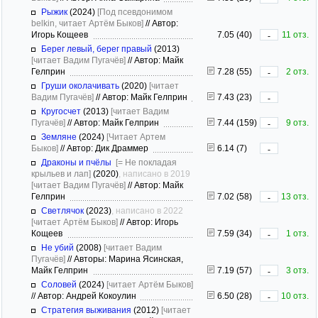
Рыжик
(2024)
[Под псевдонимом
belkin, читает Артём Быков]
//
Автор:
Игорь Кощеев
7.05 (40)
11 отз.
-
Берег левый, берег правый
(2013)
[читает Вадим Пугачёв]
//
Автор: Майк
Гелприн
7.28 (55)
2 отз.
-
Груши околачивать
(2020)
[читает
Вадим Пугачёв]
//
Автор: Майк Гелприн
7.43 (23)
-
Кругосчет
(2013)
[читает Вадим
Пугачёв]
//
Автор: Майк Гелприн
7.44 (159)
9 отз.
-
Земляне
(2024)
[Читает Артем
Быков]
//
Автор: Дик Драммер
6.14 (7)
-
Драконы и пчёлы
[= Не покладая
крыльев и лап]
(2020)
, написано в 2019
[читает Вадим Пугачёв]
//
Автор: Майк
Гелприн
7.02 (58)
13 отз.
-
Светлячок
(2023)
, написано в 2022
[читает Артём Быков]
//
Автор: Игорь
Кощеев
7.59 (34)
1 отз.
-
Не убий
(2008)
[читает Вадим
Пугачёв]
//
Авторы: Марина Ясинская,
Майк Гелприн
7.19 (57)
3 отз.
-
Соловей
(2024)
[читает Артём Быков]
//
Автор: Андрей Кокоулин
6.50 (28)
10 отз.
-
Стратегия выживания
(2012)
[читает