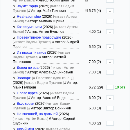
Артем Быков]
//
Автор: Юрий Долотов
-
Звучит гордо
(2025)
[читает Вадим
Пугачев ]
//
Автор: Майк Гелприн
5.75 (4)
-
Real-ation ship
(2026)
[читает Артем
Быков]
//
Автор: Милана Юрина
-
Квазигуманизм
(2026)
[читает Артем
Быков]
//
Автор: Антон Булычов
4.00 (1)
-
Превентивное правосудие
(2026)
[читает Вадим Пугачев]
//
Автор: Андрей
Торопов
5.50 (2)
-
Из праха Титанов
(2026)
[читает
Вадим Пугачев]
//
Автор: Матвей
Пеликанов
7.00 (2)
-
Довод до вод
(2026)
[читает Артем
Быков]
//
Автор: Александр Зиновьев
7.00 (3)
-
Зоопарк
[= Билетик в один конец ]
(2026)
[читает Вадим Пугачев ]
//
Автор:
Майк Гелприн
6.72 (29)
10 отз.
-
Слово Курта
(2026)
[читает Вадим
Пугачев ]
//
Автор: Алексей Ведин
6.00 (2)
-
Вкус крови
(2026)
[читает Вадим
Пугачев ]
//
Автор: Виктор Войников
6.33 (3)
-
На внешней, на дальней
(2026)
[читает Артём Быков]
//
Автор: Сергей
Скурихин
4.00 (2)
-
Дикий мёд
(2026)
[читает Артём