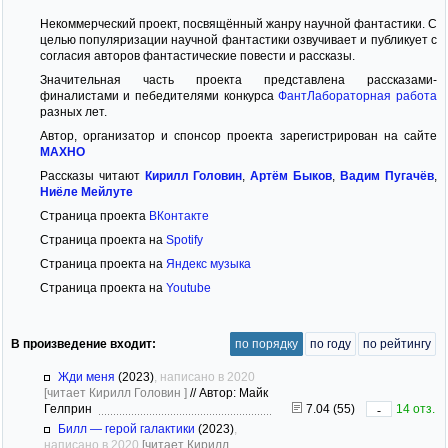
Некоммерческий проект, посвящённый жанру научной фантастики. С
целью популяризации научной фантастики озвучивает и публикует с
согласия авторов фантастические повести и рассказы.
Значительная часть проекта представлена рассказами-
финалистами и пебедителями конкурса
ФантЛабораторная работа
разных лет.
Автор, организатор и спонсор проекта зарегистрирован на сайте
MAXHO
Рассказы читают
Кирилл Головин
,
Артём Быков
,
Вадим Пугачёв
,
Ниёле Мейлуте
Страница проекта
ВКонтакте
Страница проекта на
Spotify
Страница проекта на
Яндекс музыка
Страница проекта на
Youtube
В произведение входит:
по порядку
по году
по рейтингу
Жди меня
(2023)
, написано в 2020
[читает Кирилл Головин ]
//
Автор: Майк
Гелприн
7.04 (55)
14 отз.
-
Билл — герой галактики
(2023)
,
написано в 2020
[читает Кирилл