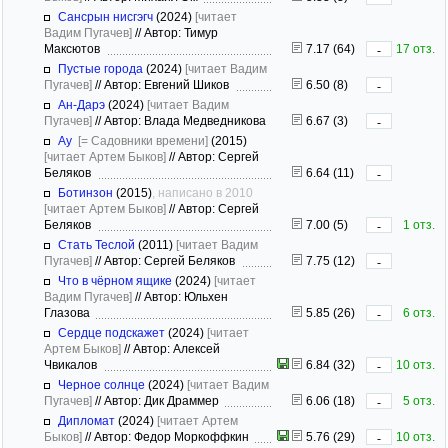
Сансрын нисгэгч
(2024)
[читает
Вадим Пугачев]
//
Автор: Тимур
Максютов
7.17 (64)
17 отз.
-
Пустые города
(2024)
[читает Вадим
Пугачев]
//
Автор: Евгений Шиков
6.50 (8)
-
Ан-Дарэ
(2024)
[читает Вадим
Пугачев]
//
Автор: Влада Медведникова
6.67 (3)
-
Ау
[= Садовники времени]
(2015)
[читает Артем Быков]
//
Автор: Сергей
Беляков
6.64 (11)
-
Ботинзон
(2015)
, написано в 2010
[читает Артем Быков]
//
Автор: Сергей
Беляков
7.00 (5)
1 отз.
-
Стать Теслой
(2011)
[читает Вадим
Пугачев]
//
Автор: Сергей Беляков
7.75 (12)
-
Что в чёрном ящике
(2024)
[читает
Вадим Пугачев]
//
Автор: Юльхен
Глазова
5.85 (26)
6 отз.
-
Сердце подскажет
(2024)
[читает
Артем Быков]
//
Автор: Алексей
Чвикалов
6.84 (32)
10 отз.
-
Черное солнце
(2024)
[читает Вадим
Пугачев]
//
Автор: Дик Драммер
6.06 (18)
5 отз.
-
Дипломат
(2024)
[читает Артем
Быков]
//
Автор: Федор Моркоффкин
5.76 (29)
10 отз.
-