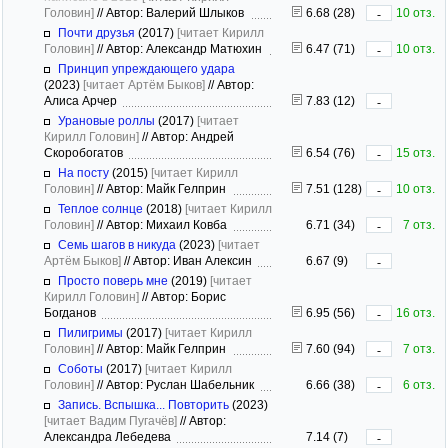
Головин]
//
Автор: Валерий Шлыков
6.68 (28)
10 отз.
-
Почти друзья
(2017)
[читает Кирилл
Головин]
//
Автор: Александр Матюхин
6.47 (71)
10 отз.
-
Принцип упреждающего удара
(2023)
[читает Артём Быков]
//
Автор:
Алиса Арчер
7.83 (12)
-
Урановые роллы
(2017)
[читает
Кирилл Головин]
//
Автор: Андрей
Скоробогатов
6.54 (76)
15 отз.
-
На посту
(2015)
[читает Кирилл
Головин]
//
Автор: Майк Гелприн
7.51 (128)
10 отз.
-
Теплое солнце
(2018)
[читает Кирилл
Головин]
//
Автор: Михаил Ковба
6.71 (34)
7 отз.
-
Семь шагов в никуда
(2023)
[читает
Артём Быков]
//
Автор: Иван Алексин
6.67 (9)
-
Просто поверь мне
(2019)
[читает
Кирилл Головин]
//
Автор: Борис
Богданов
6.95 (56)
16 отз.
-
Пилигримы
(2017)
[читает Кирилл
Головин]
//
Автор: Майк Гелприн
7.60 (94)
7 отз.
-
Соботы
(2017)
[читает Кирилл
Головин]
//
Автор: Руслан Шабельник
6.66 (38)
6 отз.
-
Запись. Вспышка... Повторить
(2023)
[читает Вадим Пугачёв]
//
Автор:
Александра Лебедева
7.14 (7)
-