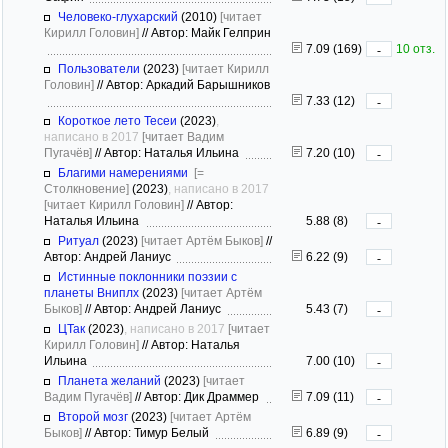
Человеко-глухарский
(2010)
[читает
Кирилл Головин]
//
Автор: Майк Гелприн
7.09 (169)
10 отз.
-
Пользователи
(2023)
[читает Кирилл
Головин]
//
Автор: Аркадий Барышников
7.33 (12)
-
Короткое лето Тесеи
(2023)
,
написано в 2017
[читает Вадим
Пугачёв]
//
Автор: Наталья Ильина
7.20 (10)
-
Благими намерениями
[=
Столкновение]
(2023)
, написано в 2017
[читает Кирилл Головин]
//
Автор:
Наталья Ильина
5.88 (8)
-
Ритуал
(2023)
[читает Артём Быков]
//
Автор: Андрей Ланиус
6.22 (9)
-
Истинные поклонники поэзии с
планеты Вниплх
(2023)
[читает Артём
Быков]
//
Автор: Андрей Ланиус
5.43 (7)
-
ЦТак
(2023)
, написано в 2017
[читает
Кирилл Головин]
//
Автор: Наталья
Ильина
7.00 (10)
-
Планета желаний
(2023)
[читает
Вадим Пугачёв]
//
Автор: Дик Драммер
7.09 (11)
-
Второй мозг
(2023)
[читает Артём
Быков]
//
Автор: Тимур Белый
6.89 (9)
-