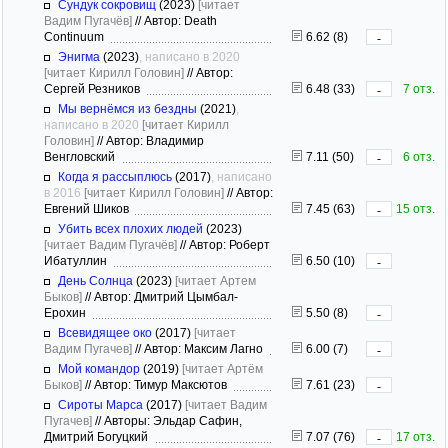
Сундук сокровищ
(2023)
[читает
Вадим Пугачёв]
//
Автор: Death
Continuum
6.62 (8)
-
Энигма
(2023)
, написано в 2020
[читает Кирилл Головин]
//
Автор:
Сергей Резников
6.48 (33)
7 отз.
-
Мы вернёмся из бездны
(2021)
,
написано в 2020
[читает Кирилл
Головин]
//
Автор: Владимир
Венгловский
7.11 (50)
6 отз.
-
Когда я рассыплюсь
(2017)
, написано
в 2016
[читает Кирилл Головин]
//
Автор:
Евгений Шиков
7.45 (63)
15 отз.
-
Убить всех плохих людей
(2023)
[читает Вадим Пугачёв]
//
Автор: Роберт
Ибатуллин
6.50 (10)
-
День Солнца
(2023)
[читает Артем
Быков]
//
Автор: Дмитрий Цымбал-
Ерохин
5.50 (8)
-
Всевидящее око
(2017)
[читает
Вадим Пугачев]
//
Автор: Максим Лагно
6.00 (7)
-
Мой командор
(2019)
[читает Артём
Быков]
//
Автор: Тимур Максютов
7.61 (23)
-
Сироты Марса
(2017)
[читает Вадим
Пугачев]
//
Авторы: Эльдар Сафин,
Дмитрий Богуцкий
7.07 (76)
17 отз.
-