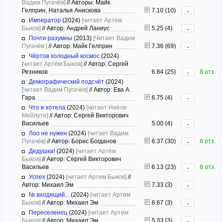
Вадим Пугачёв]
//
Авторы: Майк
Гелприн, Наталья Анискова
7.10 (10)
-
Император
(2024)
[читает Артём
Быков]
//
Автор: Андрей Ланиус
5.25 (4)
-
Почти разумны
(2013)
[Читает Вадим
Пугачёв ]
//
Автор: Майк Гелприн
7.36 (69)
-
Чёртов холодный космос
(2024)
[читает Артём Быков]
//
Автор: Сергей
Резников
6.84 (25)
8 отз.
-
Демографический подсчёт
(2024)
[читает Вадим Пугачёв]
//
Автор: Ева А.
Гара
6.75 (4)
-
Что я хотела
(2024)
[читает Ниёле
Мейлуте]
//
Автор: Сергей Викторович
Васильев
5.00 (4)
-
Лоо не нужен
(2024)
[читает Вадим
Пугачёв]
//
Автор: Борис Богданов
6.37 (30)
8 отз.
-
Дедушка!
(2024)
[читает Артём
Быков]
//
Автор: Сергей Викторович
Васильев
6.13 (23)
8 отз.
-
Успех
(2024)
[читает Артем Быков]
//
Автор: Михаил Эм
7.33 (3)
-
№ входящий...
(2024)
[читает Артем
Быков]
//
Автор: Михаил Эм
6.67 (3)
-
Переселенец
(2024)
[читает Артем
Быков]
//
Автор: Михаил Эм
5.33 (3)
-