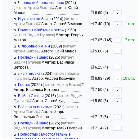
Черепахи берега черепах
(2024)
[читает Артем Быков]
//
Автор: Юрий
Манов
6.60 (5)
-
И ухватит за бочок
(2014)
[читает
Артем Быков]
//
Автор: Сергей Беляков
7.40 (10)
1 отз.
-
Полигон «Звёздная река»
(1960)
[читает Вадим Пугачев]
//
Автор: Генрих
Альтов
7.05 (145)
7 отз.
-
С любовью к АП-Ч
(2009)
[читает
Артем Быков]
//
Автор: Юрий Манов
5.60 (5)
-
Последний шанс
(2025)
[читает
Вадим Пугачев]
//
Автор: Василиса
Ветрова
6.25 (4)
-
Лис и Егорка
(2024)
[читает Вадим
Пугачев]
//
Автор: Андрей Кокоулин
6.93 (39)
10 отз.
-
Росток
(2025)
[читает Артем Быков]
//
Автор: Василиса Ветрова
7.50 (4)
-
Выбор Стэнли
(2016)
[читает Вадим
Пугачев]
//
Автор: Сергей Куц
5.80 (5)
-
Всё равно мы люди
(2021)
[читает
Артем Быков]
//
Автор: Игорь
Валерьевич Осипов
7.17 (6)
-
Последний шанс
(2025)
[читает
Вадим Пугачев]
//
Автор: Майк Гелприн
7.14 (7)
-
Полностью самостоятельные