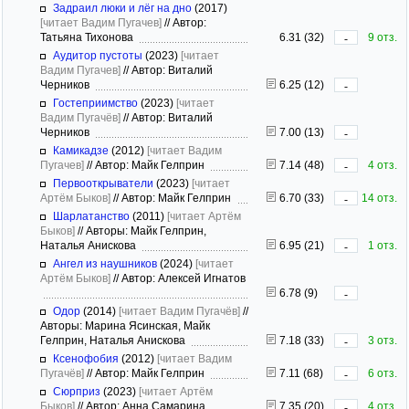
Задраил люки и лёг на дно
(2017)
[читает Вадим Пугачев]
//
Автор:
Татьяна Тихонова
6.31 (32)
9 отз.
-
Аудитор пустоты
(2023)
[читает
Вадим Пугачев]
//
Автор: Виталий
Черников
6.25 (12)
-
Гостеприимство
(2023)
[читает
Вадим Пугачёв]
//
Автор: Виталий
Черников
7.00 (13)
-
Камикадзе
(2012)
[читает Вадим
Пугачев]
//
Автор: Майк Гелприн
7.14 (48)
4 отз.
-
Первооткрыватели
(2023)
[читает
Артём Быков]
//
Автор: Майк Гелприн
6.70 (33)
14 отз.
-
Шарлатанство
(2011)
[читает Артём
Быков]
//
Авторы: Майк Гелприн,
Наталья Анискова
6.95 (21)
1 отз.
-
Ангел из наушников
(2024)
[читает
Артём Быков]
//
Автор: Алексей Игнатов
6.78 (9)
-
Одор
(2014)
[читает Вадим Пугачёв]
//
Авторы: Марина Ясинская, Майк
Гелприн, Наталья Анискова
7.18 (33)
3 отз.
-
Ксенофобия
(2012)
[читает Вадим
Пугачёв]
//
Автор: Майк Гелприн
7.11 (68)
6 отз.
-
Сюрприз
(2023)
[читает Артём
Быков]
//
Автор: Анна Самарина
7.35 (20)
4 отз.
-