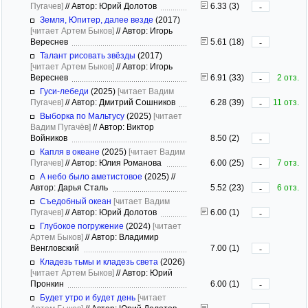
Пугачев]
//
Автор: Юрий Долотов
6.33 (3)
-
Земля, Юпитер, далее везде
(2017)
[читает Артем Быков]
//
Автор: Игорь
Вереснев
5.61 (18)
-
Талант рисовать звёзды
(2017)
[читает Артем Быков]
//
Автор: Игорь
Вереснев
6.91 (33)
2 отз.
-
Гуси-лебеди
(2025)
[читает Вадим
Пугачев]
//
Автор: Дмитрий Сошников
6.28 (39)
11 отз.
-
Выборка по Мальтусу
(2025)
[читает
Вадим Пугачёв]
//
Автор: Виктор
Войников
8.50 (2)
-
Капля в океане
(2025)
[читает Вадим
Пугачев]
//
Автор: Юлия Романова
6.00 (25)
7 отз.
-
А небо было аметистовое
(2025)
//
Автор: Дарья Сталь
5.52 (23)
6 отз.
-
Съедобный океан
[читает Вадим
Пугачев]
//
Автор: Юрий Долотов
6.00 (1)
-
Глубокое погружение
(2024)
[читает
Артем Быков]
//
Автор: Владимир
Венгловский
7.00 (1)
-
Кладезь тьмы и кладезь света
(2026)
[читает Артем Быков]
//
Автор: Юрий
Пронкин
6.00 (1)
-
Будет утро и будет день
[читает