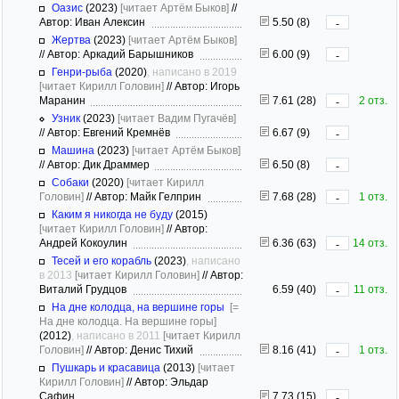
Оазис
(2023)
[читает Артём Быков]
//
Автор: Иван Алексин
5.50 (8)
-
Жертва
(2023)
[читает Артём Быков]
//
Автор: Аркадий Барышников
6.00 (9)
-
Генри-рыба
(2020)
, написано в 2019
[читает Кирилл Головин]
//
Автор: Игорь
Маранин
7.61 (28)
2 отз.
-
Узник
(2023)
[читает Вадим Пугачёв]
//
Автор: Евгений Кремнёв
6.67 (9)
-
Машина
(2023)
[читает Артём Быков]
//
Автор: Дик Драммер
6.50 (8)
-
Собаки
(2020)
[читает Кирилл
Головин]
//
Автор: Майк Гелприн
7.68 (28)
1 отз.
-
Каким я никогда не буду
(2015)
[читает Кирилл Головин]
//
Автор:
Андрей Кокоулин
6.36 (63)
14 отз.
-
Тесей и его корабль
(2023)
, написано
в 2013
[читает Кирилл Головин]
//
Автор:
Виталий Грудцов
6.59 (40)
11 отз.
-
На дне колодца, на вершине горы
[=
На дне колодца. На вершине горы]
(2012)
, написано в 2011
[читает Кирилл
Головин]
//
Автор: Денис Тихий
8.16 (41)
1 отз.
-
Пушкарь и красавица
(2013)
[читает
Кирилл Головин]
//
Автор: Эльдар
Сафин
7.73 (15)
-