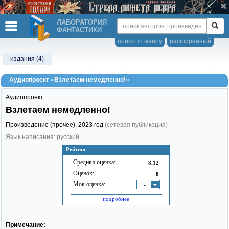
ЛАБОРАТОРИЯ
ФАНТАСТИКИ
поиск по жанру
расширенный
издания (4)
Аудиопроект «Взлетаем немедленно!»
Аудиопроект
Взлетаем немедленно!
Произведение (прочее),
2023
год
(сетевая публикация)
Язык написания: русский
Рейтинг
Средняя оценка:
8.12
Оценок:
8
Моя оценка:
-
подробнее
Примечание: