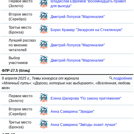
Первое место
Владислав Ефремов "Восемнадцать правил
(Золото)
для выхода"
Второе место
Дмитрий Лопухов "Маргиналия"
(Серебро)
Третье место
Борис Крамар "Экскурсия на Стеклянную"
(Бронза)
Лучший рассказ
по мнению
Дмитрий Лопухов "Маргиналия"
читателей
Выбор
Дмитрий Лопухов "Маргиналия"
участников
ФЛР-27.5 (блиц)
9 апреля 2025 г., Темы конкурса от журнала
подробнее
«Млечный путь»: «Дороги, которые нас выбирают», «Вселенная, любовь
моя»
Первое место
Елена Шагирова "По закону притяжения"
(Золото)
Второе место
Анна Самарина "Эридан"
(Серебро)
Третье место
Анна Самарина "Звёзды знают лучше"
(Бронза)