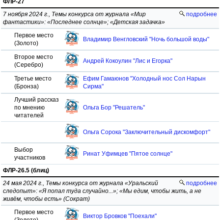
ФЛР-27
7 ноября 2024 г., Темы конкурса от журнала «Мир
подробнее
фантастики»: «Последнее солнце»; «Детская задачка»
Первое место
Владимир Венгловский "Ночь большой воды"
(Золото)
Второе место
Андрей Кокоулин "Лис и Егорка"
(Серебро)
Третье место
Ефим Гамаюнов "Холодный нос Сол Нарын
(Бронза)
Сирма"
Лучший рассказ
по мнению
Ольга Бор "Решатель"
читателей
Ольга Сорока "Заключительный дискомфорт"
Выбор
Ринат Уфимцев "Пятое солнце"
участников
ФЛР-26.5 (блиц)
24 мая 2024 г., Темы конкурса от журнала «Уральский
подробнее
следопыт»: «Я попал туда случайно...»; «Мы едим, чтобы жить, а не
живём, чтобы есть» (Сократ)
Первое место
Виктор Бровков "Поехали"