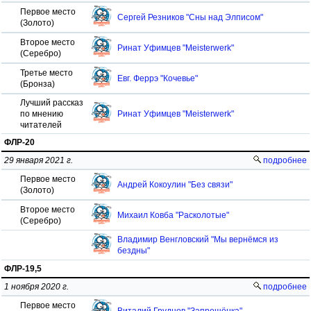
Первое место
Сергей Резников "Сны над Элписом"
(Золото)
Второе место
Ринат Уфимцев "Meisterwerk"
(Серебро)
Третье место
Евг. Феррэ "Кочевье"
(Бронза)
Лучший рассказ
по мнению
Ринат Уфимцев "Meisterwerk"
читателей
ФЛР-20
29 января 2021 г.
подробнее
Первое место
Андрей Кокоулин "Без связи"
(Золото)
Второе место
Михаил Ковба "Расколотые"
(Серебро)
Владимир Венгловский "Мы вернёмся из
бездны"
ФЛР-19,5
1 ноября 2020 г.
подробнее
Первое место