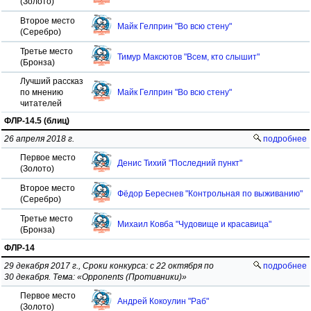
(Золото)
Второе место
Майк Гелприн "Во всю стену"
(Серебро)
Третье место
Тимур Максютов "Всем, кто слышит"
(Бронза)
Лучший рассказ
по мнению
Майк Гелприн "Во всю стену"
читателей
ФЛР-14.5 (блиц)
26 апреля 2018 г.
подробнее
Первое место
Денис Тихий "Последний пункт"
(Золото)
Второе место
Фёдор Береснев "Контрольная по выживанию"
(Серебро)
Третье место
Михаил Ковба "Чудовище и красавица"
(Бронза)
ФЛР-14
29 декабря 2017 г., Сроки конкурса: с 22 октября по
подробнее
30 декабря. Тема: «Opponents (Противники)»
Первое место
Андрей Кокоулин "Раб"
(Золото)