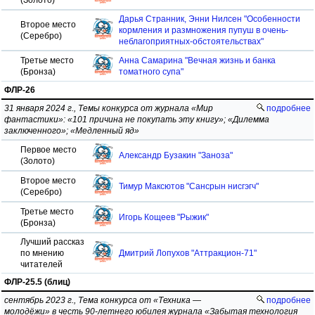
(Золото)
Дарья Странник, Энни Нилсен "Особенности
Второе место
кормления и размножения пупуш в очень-
(Серебро)
неблагоприятных-обстоятельствах"
Третье место
Анна Самарина "Вечная жизнь и банка
(Бронза)
томатного супа"
ФЛР-26
31 января 2024 г., Темы конкурса от журнала «Мир
подробнее
фантастики»: «101 причина не покупать эту книгу»; «Дилемма
заключенного»; «Медленный яд»
Первое место
Александр Бузакин "Заноза"
(Золото)
Второе место
Тимур Максютов "Сансрын нисгэгч"
(Серебро)
Третье место
Игорь Кощеев "Рыжик"
(Бронза)
Лучший рассказ
по мнению
Дмитрий Лопухов "Аттракцион-71"
читателей
ФЛР-25.5 (блиц)
сентябрь 2023 г., Тема конкурса от «Техника —
подробнее
молодёжи» в честь 90-летнего юбилея журнала «Забытая технология