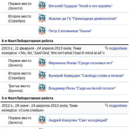
Первое место
Виталий Грудцов "Тесей и его корабль"
(Золото)
Второе место
Жаклин де Гё "Прикладная демонология"
(Серебро)
Петр Сапожников "Ханни"
6-я ФантЛабораторная работа
2013 г., 11 февраля - 24 апреля 2013 года; Тема
подробнее
конкурса: «'No, No,' Said God, 'this isn't what I had in mind at all.'»
Первое место
Марианна Язева "Среди сосновых игл"
(Золото)
Второе место
Валерий Камардин "Свобода слова и печали"
(Серебро)
Третье место
Владимир Рогач "Сидя на белой полосе"
(Бронза)
5-я ФантЛабораторная работа
2012 г., 18 июня - 14 августа 2012 года; Тема
подробнее
конкурса: «Сила слабых»
Первое место
Андрей Кокоулин "Свет исходящий"
(Золото)