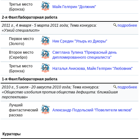
Третье место
Майк Гелприн "Должник"
(Бронза)
2-я ФантЛабораторная работа
2011 г., 4 января - 5 марта 2011 года; Тема конкурса:
подробнее
«Узкий специалист»
Первое место
Ник Средин "Упырь из Дукоры"
(Золото)
Второе место
Светлана Тулина "Прекрасный день
(Серебро)
дипломированного специалиста"
Третье место
Наталья Анискова, Майк Гелприн "Любовник"
(Бронза)
1-я ФантЛабораторная работа
2010 г., 5 июля - 20 августа 2010 года; Тема конкурса:
подробнее
«Общество изобилия против общества дефицита: ближайшая
перспектива»
Лучший
фантастический
Александр Подольский "Повелители мелков"
рассказ
Кураторы