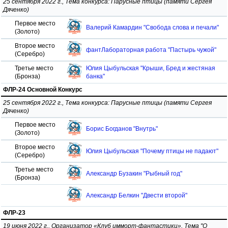
25 сентября 2022 г., Тема конкурса: Парусные птицы (памяти Сергея
Дяченко)
Первое место
Валерий Камардин "Свобода слова и печали"
(Золото)
Второе место
фантЛабораторная работа "Пастырь чужой"
(Серебро)
Третье место
Юлия Цыбульская "Крыши, Бред и жестяная
(Бронза)
банка"
ФЛР-24 Основной Конкурс
25 сентября 2022 г., Тема конкурса: Парусные птицы (памяти Сергея
Дяченко)
Первое место
Борис Богданов "Внутрь"
(Золото)
Второе место
Юлия Цыбульская "Почему птицы не падают"
(Серебро)
Третье место
Александр Бузакин "Рыбный год"
(Бронза)
Александр Белкин "Двести второй"
ФЛР-23
19 июня 2022 г., Организатор «Клуб имморт-фантастики». Тема "О