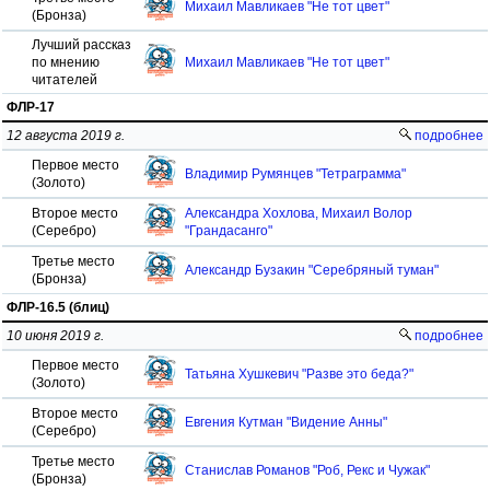
Михаил Мавликаев "Не тот цвет"
(Бронза)
Лучший рассказ
по мнению
Михаил Мавликаев "Не тот цвет"
читателей
ФЛР-17
12 августа 2019 г.
подробнее
Первое место
Владимир Румянцев "Тетраграмма"
(Золото)
Второе место
Александра Хохлова, Михаил Волор
(Серебро)
"Грандасанго"
Третье место
Александр Бузакин "Серебряный туман"
(Бронза)
ФЛР-16.5 (блиц)
10 июня 2019 г.
подробнее
Первое место
Татьяна Хушкевич "Разве это беда?"
(Золото)
Второе место
Евгения Кутман "Видение Анны"
(Серебро)
Третье место
Станислав Романов "Роб, Рекс и Чужак"
(Бронза)