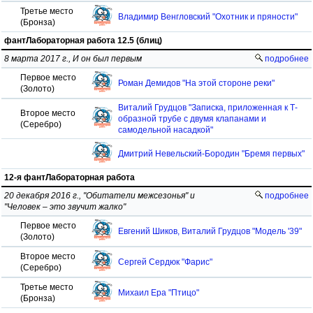
Третье место
Владимир Венгловский "Охотник и пряности"
(Бронза)
фантЛабораторная работа 12.5 (блиц)
8 марта 2017 г., И он был первым
подробнее
Первое место
Роман Демидов "На этой стороне реки"
(Золото)
Виталий Грудцов "Записка, приложенная к Т-
Второе место
образной трубе с двумя клапанами и
(Серебро)
самодельной насадкой"
Дмитрий Невельский-Бородин "Бремя первых"
12-я фантЛабораторная работа
20 декабря 2016 г., "Обитатели межсезонья" и
подробнее
"Человек – это звучит жалко"
Первое место
Евгений Шиков, Виталий Грудцов "Модель '39"
(Золото)
Второе место
Сергей Сердюк "Фарис"
(Серебро)
Третье место
Михаил Ера "Птицо"
(Бронза)