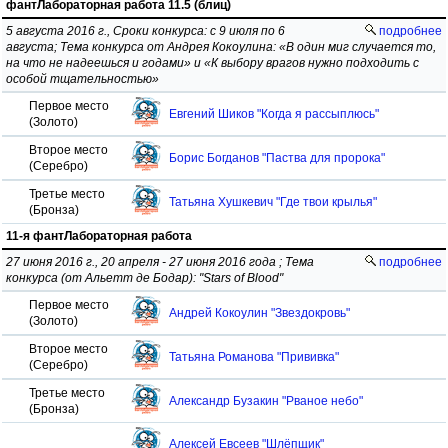
фантЛабораторная работа 11.5 (блиц)
5 августа 2016 г., Сроки конкурса: с 9 июля по 6
подробнее
августа; Тема конкурса от Андрея Кокоулина: «В один миг случается то,
на что не надеешься и годами» и «К выбору врагов нужно подходить с
особой тщательностью»
Первое место
Евгений Шиков "Когда я рассыплюсь"
(Золото)
Второе место
Борис Богданов "Паства для пророка"
(Серебро)
Третье место
Татьяна Хушкевич "Где твои крылья"
(Бронза)
11-я фантЛабораторная работа
27 июня 2016 г., 20 апреля - 27 июня 2016 года ; Тема
подробнее
конкурса (от Альетт де Бодар): "Stars of Blood"
Первое место
Андрей Кокоулин "Звездокровь"
(Золото)
Второе место
Татьяна Романова "Прививка"
(Серебро)
Третье место
Александр Бузакин "Рваное небо"
(Бронза)
Алексей Евсеев "Шлёпщик"