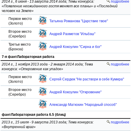
2014 г., 6 июня - 13 августа 2014 года; Темы конкурса:
подробнее
«Появление неожиданного гостя меняет все планы» и «Последний
человек на Земле»
Первое место
Татьяна Романова "Царствие твое"
(Золото)
Второе место
Андрей Рахметов "Ильбэш"
(Серебро)
Третье место
Андрей Кокоулин "Сирна и бог"
(Бронза)
7-я фантЛабораторная работа
2014 г., 1 ноября 2013 года - 2 января 2014 года; Тема
подробнее
конкурса: «Откровение как упадок»
Первое место
Сергей Сердюк "Не раствори в себе Кумира"
(Золото)
Второе место
Андрей Кокоулин "Откровение"
(Серебро)
Александр Матюхин "Народный способ"
фантЛабораторная работа 6.5 (блиц)
2013 г., 15 июля - 9 августа 2013 года; Тема конкурса:
подробнее
«Внутренний враг»