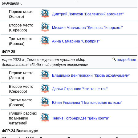
будущего».
Первое место
Дмитрий Лопухов "Вселенский аргонавт"
(Золото)
Второе место
Михаил Мавликаев "Дипверс Гиперсекс"
(Серебро)
Третье место
Анна Самарина "Сюрприз"
(Бронза)
ФЛР-25
март 2023 г., Тема конкурса от журнала «Мир
подробнее
фантастики»: «Побочный продукт открытия»
Первое место
Владимир Венгловский "Кровь акрабуамелу"
(Золото)
Второе место
Дарья Странник "Что-то не так"
(Серебро)
Третье место
Юлия Романова "Платоновские шлюзы"
(Бронза)
Лучший рассказ
по мнению
Тенгиз Гогоберидзе "День крота"
читателей
ФЛР-24 Внеконкурс