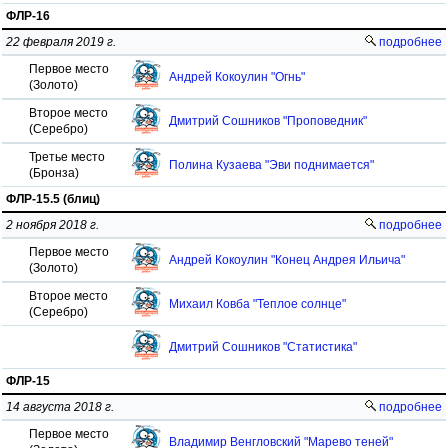
ФЛР-16
22 февраля 2019 г.
подробнее
Первое место
Андрей Кокоулин "Огнь"
(Золото)
Второе место
Дмитрий Сошников "Проповедник"
(Серебро)
Третье место
Полина Кузаева "Эви поднимается"
(Бронза)
ФЛР-15.5 (блиц)
2 ноября 2018 г.
подробнее
Первое место
Андрей Кокоулин "Конец Андрея Ильича"
(Золото)
Второе место
Михаил Ковба "Теплое солнце"
(Серебро)
Дмитрий Сошников "Статистика"
ФЛР-15
14 августа 2018 г.
подробнее
Первое место
Владимир Венгловский "Марево теней"