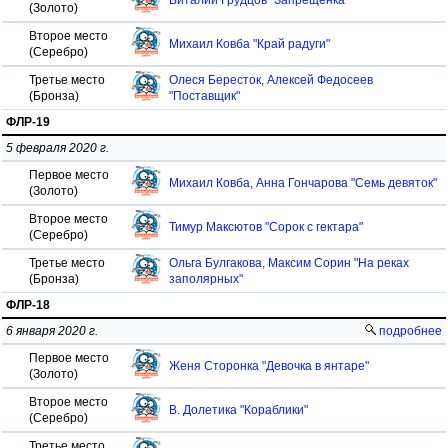
Виталий Грудцов "Запрещёнка"
(Золото)
Второе место
Михаил Ковба "Край радуги"
(Серебро)
Третье место
Олеся Бересток, Алексей Федосеев
(Бронза)
"Поставщик"
ФЛР-19
5 февраля 2020 г.
Первое место
Михаил Ковба, Анна Гончарова "Семь девяток"
(Золото)
Второе место
Тимур Максютов "Сорок с гектара"
(Серебро)
Третье место
Ольга Булгакова, Максим Сорин "На реках
(Бронза)
заполярных"
ФЛР-18
6 января 2020 г.
подробнее
Первое место
Женя Сторонка "Девочка в янтаре"
(Золото)
Второе место
В. Долетика "Кораблики"
(Серебро)
Третье место