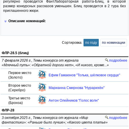
регулярно проводится ФантЛабораторная работа-Блиц, в которой
размер конкурсных рассказов уменьшен. Блиц проводится в 2 тура без
приглашенного жюри.
Описание номинаций:
Сортировка:
по году
по номинации
ФЛР-28.5 (блиц)
7 февраля 2026 г., Темы конкурса от журнала
подробнее
«Млечный путь»: «Обратной дороги нет», «И никого, кроме...»
Первое место
Ефим Гамаюнов "Толька, шёлковое сердце"
(Золото)
Второе место
Марианна Смирнова "Нурарихён"
(Серебро)
Третье место
Антон Олейников "Голос волн"
(Бронза)
ФЛР-28
3 октября 2025 г., Темы конкурса от журнала «Мир
подробнее
фантастики»: «Раньше было лучше»; «Какого цвета платье»