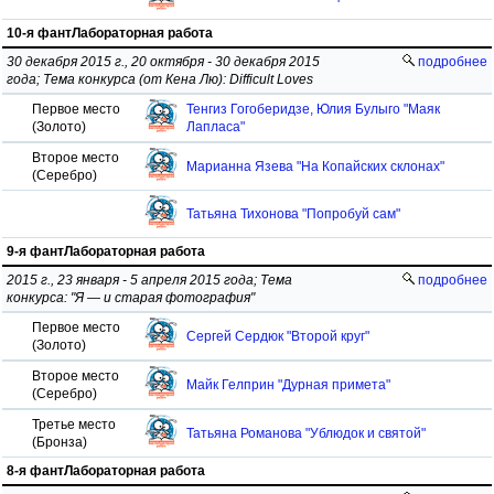
10-я фантЛабораторная работа
30 декабря 2015 г., 20 октября - 30 декабря 2015
подробнее
года; Тема конкурса (от Кена Лю): Difficult Loves
Первое место
Тенгиз Гогоберидзе, Юлия Булыго "Маяк
(Золото)
Лапласа"
Второе место
Марианна Язева "На Копайских склонах"
(Серебро)
Татьяна Тихонова "Попробуй сам"
9-я фантЛабораторная работа
2015 г., 23 января - 5 апреля 2015 года; Тема
подробнее
конкурса: "Я — и старая фотография"
Первое место
Сергей Сердюк "Второй круг"
(Золото)
Второе место
Майк Гелприн "Дурная примета"
(Серебро)
Третье место
Татьяна Романова "Ублюдок и святой"
(Бронза)
8-я фантЛабораторная работа