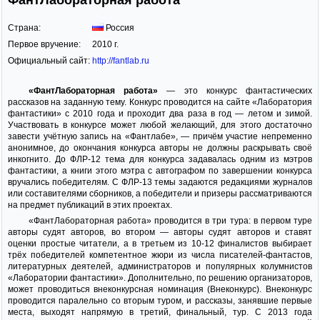
ФантЛабораторная работа
Страна:
Россия
Первое вручение:
2010 г.
Официальный сайт:
http://fantlab.ru
«ФантЛабораторная работа»
— это конкурс фантастических
рассказов на заданную тему. Конкурс проводится на сайте «Лаборатория
фантастики» с 2010 года и проходит два раза в год — летом и зимой.
Участвовать в конкурсе может любой желающий, для этого достаточно
завести учётную запись на «Фантлабе», — причём участие непременно
анонимное, до окончания конкурса авторы не должны раскрывать своё
инкогнито. До ФЛР-12 тема для конкурса задавалась одним из мэтров
фантастики, а книги этого мэтра с автографом по завершении конкурса
вручались победителям. С ФЛР-13 темы задаются редакциями журналов
или составителями сборников, а победители и призеры рассматриваются
на предмет публикаций в этих проектах.
«ФантЛабораторная работа» проводится в три тура: в первом туре
авторы судят авторов, во втором — авторы судят авторов и ставят
оценки простые читатели, а в третьем из 10-12 финалистов выбирает
трёх победителей компетентное жюри из числа писателей-фантастов,
литературных деятелей, администраторов и популярных колумнистов
«Лаборатории фантастики». Дополнительно, по решению организаторов,
может проводиться внеконкурсная номинация (Внеконкурс). Внеконкурс
проводится паралельно со вторым туром, и рассказы, занявшие первые
места, выходят напрямую в третий, финальный, тур. С 2013 года