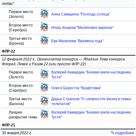
любви"
Первое место
Анна Самарина "Полгода солнца"
(Золото)
Второе место
Игорь Кощеев "Малиновое варенье"
(Серебро)
Третье место
Ева Манилова "Времена года"
(Бронза)
ФЛР-22
12 февраля 2022 г., Организатор конкурса — Ябадзин Тема конкурса:
Фперед, Левее и Разум-22 (или просто ФЛР-22)
Первое место
Валерий Камардин "Боевая кукла наследника
(Золото)
Тутти"
Второе место
Олеся Бересток "Крафтовик"
(Серебро)
Третье место
Дарья Странник "О сложностях жизни в семье
(Бронза)
телепатов"
Лучшее
Валерий Камардин "Боевая кукла наследника
раскрытие темы
Тутти"
ФЛР-21
30 января 2022 г.
подробнее