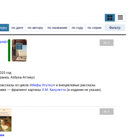
рядку
по дате
по автору
по названию
по году
по серии
Фильтр
крафт
№ 2
015 год
ранка, Азбука-Аттикус
рассказы из цикла «
Мифы Ктулху
» и внецикловые рассказы.
ожке — фрагмент картины
Х.М. Капулетти
(в издании не указан).
№ 4
лии