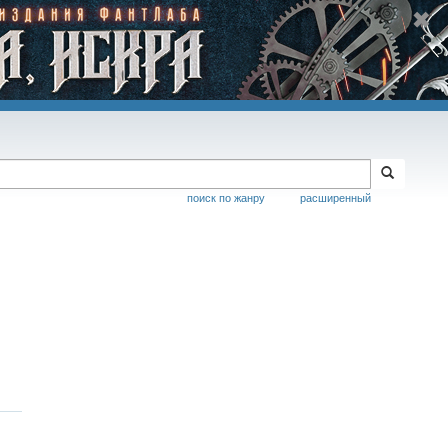
поиск по жанру
расширенный