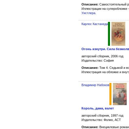
Описание:
Самостоятельный р
Иллюстрации на суперобложке
Уистлера
.
Карлос Кастанеда
Огонь изнутри. Сила безмол
авторский сборник, 2006 год
Издательство: София
Описание:
Том 4. Седьмой и 
Иллюстрация на обложке и вну
Владимир Набоков
Король, дама, валет
авторский сборник, 1997 год
Издательство: Фолио, АСТ
Описание:
Внецикловые роман