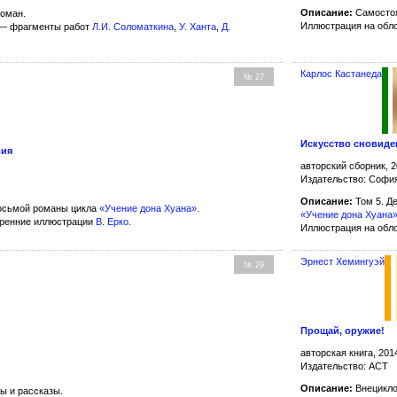
Описание:
Самостоя
оман.
Иллюстрация на обл
 — фрагменты работ
Л.И. Соломаткина
,
У. Ханта
,
Д.
Карлос Кастанеда
№ 27
Искусство сновиде
вия
авторский сборник, 2
Издательство: Софи
Описание:
Том 5. Д
восьмой романы цикла
«Учение дона Хуана»
.
«Учение дона Хуана
тренние иллюстрации
В. Ерко
.
Иллюстрация на обл
Эрнест Хемингуэй
№ 29
Прощай, оружие!
авторская книга, 201
Издательство: АСТ
Описание:
Внецикло
ы и рассказы.