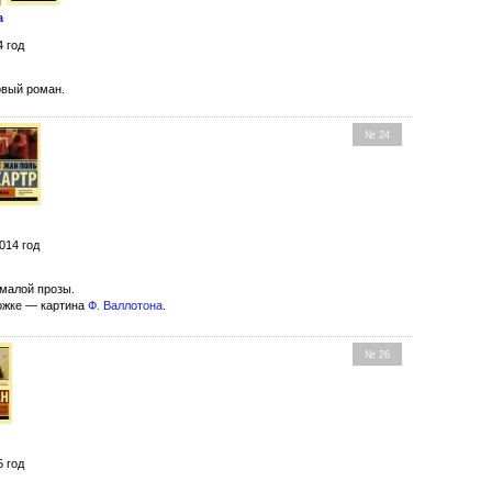
а
4 год
вый роман.
№ 24
014 год
малой прозы.
ожке — картина
Ф. Валлотона
.
№ 26
и
5 год