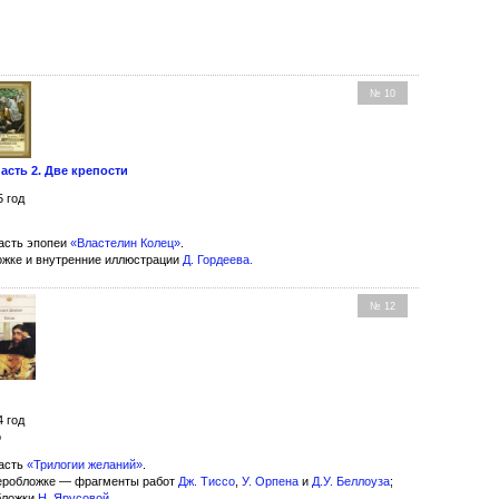
№ 10
асть 2. Две крепости
5 год
асть эпопеи
«Властелин Колец»
.
ожке и внутренние иллюстрации
Д. Гордеева
.
№ 12
4 год
о
асть
«Трилогии желаний»
.
еробложке — фрагменты работ
Дж. Тиссо
,
У. Орпена
и
Д.У. Беллоуза
;
бложки
Н. Ярусовой
.