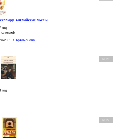
експиру. Английские пьесы
7 год
рполиграф
ение
С. В. Артамонова
.
№ 20
ы
3 год
о
№ 22