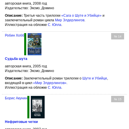
авторская книга, 2008 год
Издательство: Эксмо, Домино
Описание:
Третья часть трилогии
«Сага о Шуте и Убийце»
и
заключительный роман цикла
Мир Элдерлингов
.
Иллюстрация на обложке
С. Юлла
.
Робин Хобб
№ 14
Судьба шута
авторская книга, 2005 год
Издательство: Эксмо, Домино
Описание:
Заключительный роман трилогии о
Шуте и Убийце
,
входящей в цикл
«Мир Элдерлингов»
.
Иллюстрация на обложке
С. Юлла
.
Борис Акунин
№ 15
Нефритовые четки