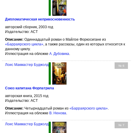
Дипломатическая неприкосновенность
авторский сборник, 2003 год
Издательство: АСТ
Описание:
Одиннадцатый роман о Майлзе Форкосигане из
«Барраярского цикла»
, а также рассказы, один из которых относится к
данному циклу.
Иллюстрация на обложке
А. Дубовика
.
Лоис Макмастер Буджолд
№ 6
Союз капитана Форпатрила
авторская книга, 2015 год
Издательство: АСТ
Описание:
Четырнадцатый роман из
«Барраярского цикла»
.
Иллюстрация на обложке
В. Ненова
.
Лоис Макмастер Буджолд
№ 7