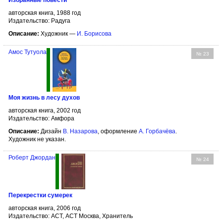
Избранные повести
авторская книга, 1988 год
Издательство: Радуга
Описание:
Художник —
И. Борисова
Амос Тутуола
№ 23
Моя жизнь в лесу духов
авторская книга, 2002 год
Издательство: Амфора
Описание:
Дизайн
В. Назарова
, оформление
А. Горбачёва
.
Художник не указан.
Роберт Джордан
№ 24
Перекрестки сумерек
авторская книга, 2006 год
Издательство: АСТ, АСТ Москва, Хранитель