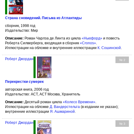
Страна сновидений. Письма из Атлантиды
сборник, 1998 год
Издательство: Мир
Описание:
Роман Чарлза де Линта из цикла
«Ньюфорд»
и повесть
Роберта Силверберга, входящая в сборник
«Cronos»
.
Иллюстрации на обложке и внутренние иллюстрации
К. Сошинской
.
Роберт Джордан
№ 2
Перекрестки сумерек
авторская книга, 2006 год
Издательство: АСТ, АСТ Москва, Хранитель
Описание:
Десятый роман цикла
«Колесо Времени»
.
Иллюстрации на обложке
Д. Вандерстельта
(в издании не указан);
внутренние иллюстрации
Я. Ашмариной
.
Роберт Джордан
№ 3