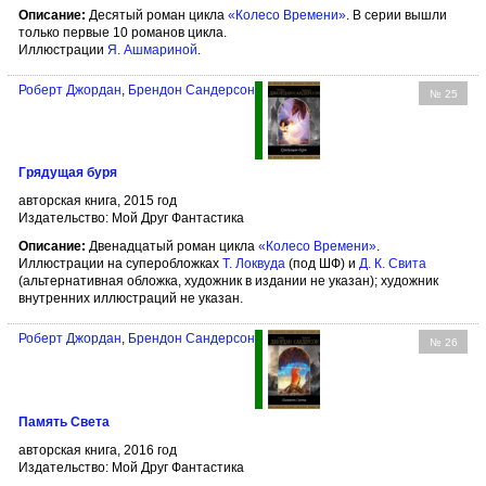
Описание:
Десятый роман цикла
«Колесо Времени»
. В серии вышли
только первые 10 романов цикла.
Иллюстрации
Я. Ашмариной
.
Роберт Джордан
,
Брендон Сандерсон
№ 25
Грядущая буря
авторская книга, 2015 год
Издательство: Мой Друг Фантастика
Описание:
Двенадцатый роман цикла
«Колесо Времени»
.
Иллюстрации на суперобложках
Т. Локвуда
(под ШФ) и
Д. К. Свита
(альтернативная обложка, художник в издании не указан); художник
внутренних иллюстраций не указан.
Роберт Джордан
,
Брендон Сандерсон
№ 26
Память Света
авторская книга, 2016 год
Издательство: Мой Друг Фантастика