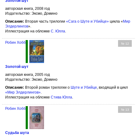
Золотой шут
авторская книга, 2008 год
Издательство: Эксмо, Домино
Описание:
Вторая часть трилогии
«Сага о Шуте и Убийце»
цикла «
Мир
Элдерлингов
».
Иллюстрация на обложке
С. Юлла
.
Робин Хобб
№ 12
Золотой шут
авторская книга, 2005 год
Издательство: Эксмо, Домино
Описание:
Второй роман трилогии о
Шуте и Убийце
, входящей в цикл
«Мир Элдерлингов»
.
Иллюстрация на обложке
Стива Юлла
.
Робин Хобб
№ 13
Судьба шута