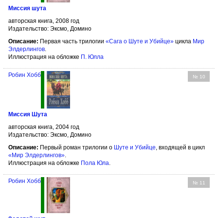
Миссия шута
авторская книга, 2008 год
Издательство: Эксмо, Домино
Описание:
Первая часть трилогии
«Сага о Шуте и Убийце»
цикла
Мир
Элдерлингов
.
Иллюстрация на обложке
П. Юлла
Робин Хобб
№ 10
Миссия Шута
авторская книга, 2004 год
Издательство: Эксмо, Домино
Описание:
Первый роман трилогии о
Шуте и Убийце
, входящей в цикл
«Мир Элдерлингов»
.
Иллюстрация на обложке
Пола Юла
.
Робин Хобб
№ 11