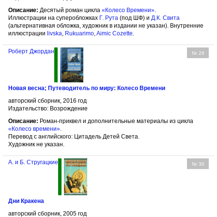
Описание:
Десятый роман цикла
«Колесо Времени»
.
Иллюстрации на суперобложках
Г. Рута
(под ШФ) и
Д.К. Свита
(альтернативная обложка, художник в издании не указан). Внутренние
иллюстрации
livska
,
Rukuarimo
,
Aimic Cozette
.
Роберт Джордан
№ 29
Новая весна; Путеводитель по миру: Колесо Времени
авторский сборник, 2016 год
Издательство: Возрождение
Описание:
Роман-приквел и дополнительные материалы из цикла
«Колесо времени»
.
Перевод с английского: Цитадель Детей Света.
Художник не указан.
А. и Б. Стругацкие
№ 30
Дни Кракена
авторский сборник, 2005 год