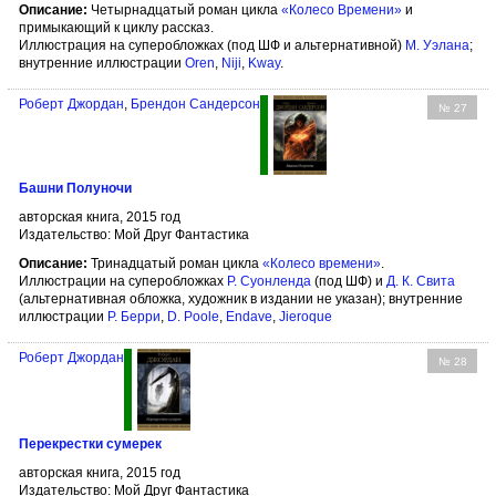
Описание:
Четырнадцатый роман цикла
«Колесо Времени»
и
примыкающий к циклу рассказ.
Иллюстрация на суперобложках (под ШФ и альтернативной)
М. Уэлана
;
внутренние иллюстрации
Оren
,
Niji
,
Kway
.
Роберт Джордан
,
Брендон Сандерсон
№ 27
Башни Полуночи
авторская книга, 2015 год
Издательство: Мой Друг Фантастика
Описание:
Тринадцатый роман цикла
«Колесо времени»
.
Иллюстрации на суперобложках
Р. Суонленда
(под ШФ) и
Д. К. Свита
(альтернативная обложка, художник в издании не указан); внутренние
иллюстрации
Р. Берри
,
D. Poole
,
Endave
,
Jieroque
Роберт Джордан
№ 28
Перекрестки сумерек
авторская книга, 2015 год
Издательство: Мой Друг Фантастика