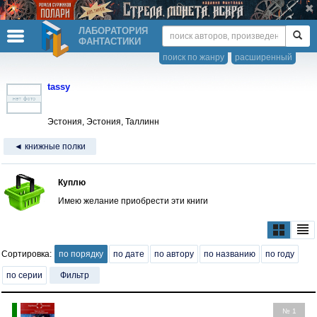
ЛАБОРАТОРИЯ
ФАНТАСТИКИ
поиск по жанру
расширенный
tassy
Эстония, Эстония, Таллинн
◄ книжные полки
Куплю
Имею желание приобрести эти книги
Сортировка:
по порядку
по дате
по автору
по названию
по году
по серии
Фильтр
№ 1