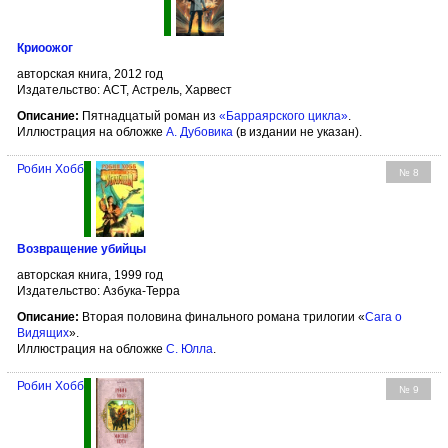
Криоожог
авторская книга, 2012 год
Издательство: АСТ, Астрель, Харвест
Описание:
Пятнадцатый роман из
«Барраярского цикла»
.
Иллюстрация на обложке
А. Дубовика
(в издании не указан).
Робин Хобб
№ 8
Возвращение убийцы
авторская книга, 1999 год
Издательство: Азбука-Терра
Описание:
Вторая половина финального романа трилогии «
Сага о
Видящих
».
Иллюстрация на обложке
С. Юлла
.
Робин Хобб
№ 9