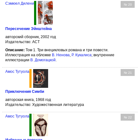
Сэмюел Дилени
№ 20
Пересечение Эйнштейна
авторский сборник, 2002 год
Издательство: АСТ
Описание:
Том 1. Три внецикловых романа и три повести.
Иллюстрация на обложке
В. Ненова
,
Р. Кукалиса
; внутренние
иллюстрации
В. Домогацкой
.
Амос Тутуола
№ 21
Приключения Симби
авторская книга, 1968 год
Издательство: Художественная литература
Амос Тутуола
№ 22