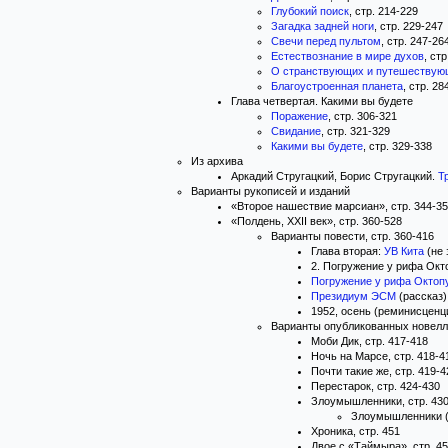
Глубокий поиск
, стр. 214-229
Загадка задней ноги
, стр. 229-247
Свечи перед пультом
, стр. 247-26
Естествознание в мире духов
, ст
О странствующих и путешествую
Благоустроенная планета
, стр. 28
Глава четвертая. Какими вы будете
Поражение
, стр. 306-321
Свидание
, стр. 321-329
Какими вы будете
, стр. 329-338
Из архива
Аркадий Стругацкий, Борис Стругацкий.
Т
Варианты рукописей и изданий
«Второе нашествие марсиан», стр. 344-3
«Полдень, XXII век», стр. 360-528
Варианты повести, стр. 360-416
Глава вторая:
УВ Кита
(не 
2. Погружение у рифа Окто
Погружение у рифа Октоп
Президиум ЭСМ
(рассказ)
1952, осень (реминисценци
Варианты опубликованных новелл,
Моби Дик, стр. 417-418
Ночь на Марсе, стр. 418-4
Почти такие же, стр. 419-4
Перестарок, стр. 424-430
Злоумышленники, стр. 43
Злоумышленники (р
Хроника, стр. 451
Двое с «Таймыра», стр. 4