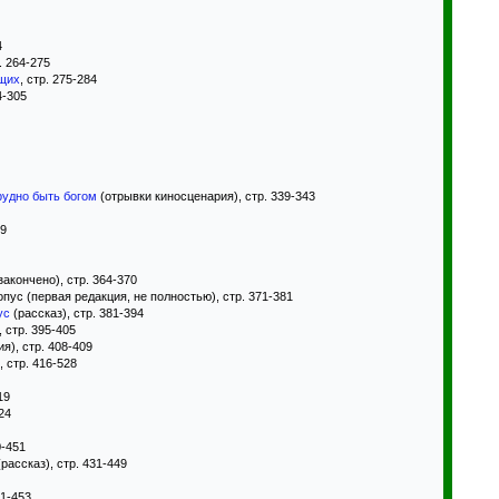
4
р. 264-275
щих
, стр. 275-284
4-305
рудно быть богом
(отрывки киносценария), стр. 339-343
59
закончено), стр. 364-370
пус (первая редакция, не полностью), стр. 371-381
ус
(рассказ), стр. 381-394
, стр. 395-405
я), стр. 408-409
 стр. 416-528
19
24
0-451
ассказ), стр. 431-449
51-453