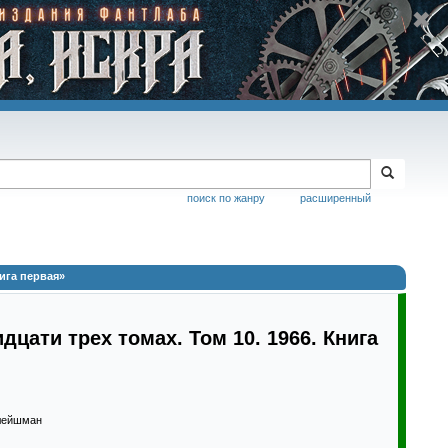
поиск по жанру
расширенный
ига первая»
цати трех томах. Том 10. 1966. Книга
лейшман