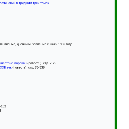
сочинений в тридцати трёх томах
я, письма, дневники, записные книжки 1966 года.
ашествие марсиан
(повесть), стр. 7-75
XXII век
(повесть), стр. 76-338
1-152
5