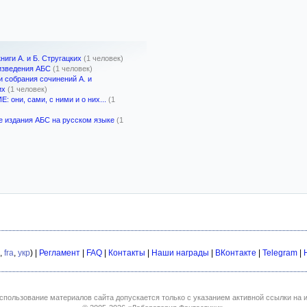
ниги А. и Б. Стругацких
(1 человек)
изведения АБС
(1 человек)
и собрания сочинений А. и
их
(1 человек)
 они, сами, с ними и о них...
(1
 издания АБС на русском языке
(1
,
fra
,
укр
) |
Регламент
|
FAQ
|
Контакты
|
Наши награды
|
ВКонтакте
|
Telegram
|
спользование материалов сайта допускается только с указанием активной ссылки на и