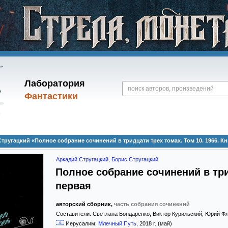
Лаборатория
Фантастики
тругацкий «Полное собрание сочинений в тридцати трех томах. Том 10. 1966. Кн
Аркадий Стругацкий
,
Борис Стругацкий
Полное собрание сочинений в трид
первая
авторский сборник,
часть собрания сочинений
Составители:
Светлана Бондаренко
,
Виктор Курильский
,
Юрий Ф
Иерусалим:
Млечный Путь
,
2018
г. (май)