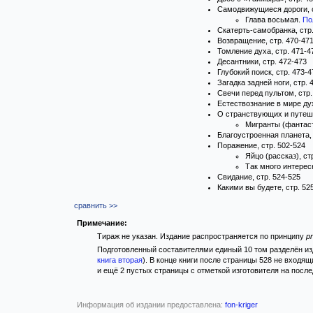
Самодвижущиеся дороги, с
Глава восьмая.
По
Скатерть-самобранка, стр
Возвращение, стр. 470-47
Томление духа, стр. 471-4
Десантники, стр. 472-473
Глубокий поиск, стр. 473-4
Загадка задней ноги, стр. 
Свечи перед пультом, стр.
Естествознание в мире дух
О странствующих и путеш
Мигранты (фантаст
Благоустроенная планета, 
Поражение, стр. 502-524
Яйцо (рассказ), ст
Так много интерес
Свидание, стр. 524-525
Какими вы будете, стр. 52
сравнить >>
Примечание:
Тираж не указан. Издание распространяется по принципу
p
Подготовленный составителями единый 10 том разделён изд
книга вторая
). В конце книги после страницы 528 не входя
и ещё 2 пустых страницы с отметкой изготовителя на после
Информация об издании предоставлена:
fon-kriger