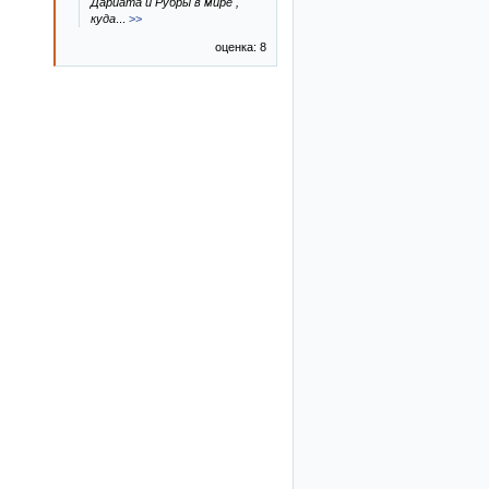
Дариата и Рубры в мире ,
куда
...
>>
оценка: 8