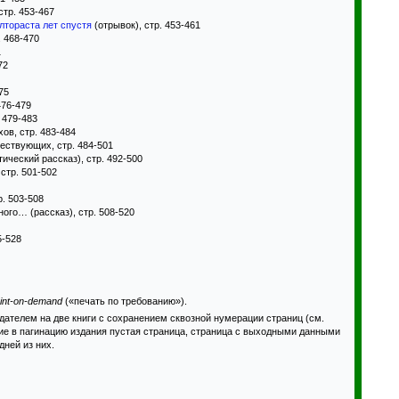
тр. 453-467
лтораста лет спустя
(отрывок), стр. 453-461
. 468-470
1
72
75
476-479
 479-483
ов, стр. 483-484
ествующих, стр. 484-501
ический рассказ), стр. 492-500
стр. 501-502
р. 503-508
ного… (рассказ), стр. 508-520
5-528
rint-on-demand
(«печать по требованию»).
ателем на две книги с сохранением сквозной нумерации страниц (см.
щие в пагинацию издания пустая страница, страница с выходными данными
дней из них.