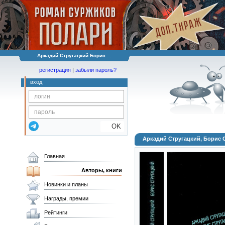
Аркадий Стругацкий Борис ...
регистрация
|
забыли пароль?
вход
OK
Аркадий Стругацкий, Борис С
Главная
Авторы, книги
Новинки и планы
Награды, премии
Рейтинги