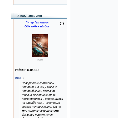
А вот, например:
Питер Гамильтон
Обнажённый бог
2019
Рейтинг:
8.19
(502)
izubr_
:
Завершение громадной
истории. Но как у многих
историй конец подслит.
Многие сюжетные линии
подзаброшены и отодвинуты
на вторйо план, некоторых
героев почти забыли, как по
мне практически лишними
были все приключения