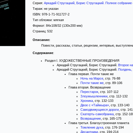
Серия:
Аркадий Стругацкий, Борис Стругацкий. Полное собрание 
Тираж:
не указан
ISBN:
978-1-71-911727-2
Тип обложки:
мягкая
Формат:
84x108/32
(130x200 мм)
Страниц:
532
Описание:
Повести, рассказы, статьи, рецензии, интервью, выступлени
Содержание
:
Раздел I. ХУДОЖЕСТВЕННЫЕ ПРОИЗВЕДЕНИЯ
Аркадий Стругацкий, Борис Стругацкий.
Второе н
Аркадий Стругацкий, Борис Стругацкий.
Полдень, 
Глава первая. Почти такие же
Ночь на Марсе
, стр. 76-88
Почти такие же
, стр. 89-106
Глава вторая. Возвращение
Перестарок
, стр. 107-112
Злоумышленники
, стр. 112-132
Хроника
, стр. 132-133
Двое с «Таймыра»
, стр. 133-140
Самодвижущиеся дороги
, стр. 14
Скатерть-самобранка
, стр. 152-16
Возвращение
, стр. 165-175
Глава третья. Благоустроенная планета
Томление духа
, стр. 176-194
Десантники
, стр. 194-214