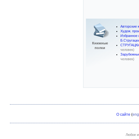
Авторские к
Худож. про
Избранное 
Б.Стругацк
Книжные
СТРУГАЦКИЕ:
полки
человек)
Зарубежные
человек)
О сайте
(
eng
Любое и